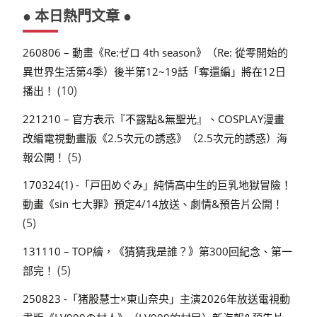
● 本日熱門文章 ●
260806 – 動畫《Re:ゼロ 4th season》（Re: 從零開始的
異世界生活第4季）後半第12~19話「奪還編」將在12日
(10)
播出！
221210 – 官方表示『不露點&無聖光』、COSPLAY漫畫
改編電視動畫版《2.5次元の誘惑》（2.5次元的誘惑）海
(5)
報公開！
170324(1) -「戸田めぐみ」純情高中生的巨乳地獄冒險！
動畫《sin 七大罪》預定4/14放送、劇情&預告片公開！
(5)
131110 – TOP繪，《猜猜我是誰？》第300回紀念、第一
(5)
部完！
250823 -「猪股慧士×東山奈央」主演2026年放送電視動