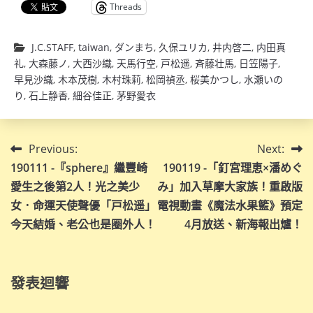
開！
Threads
J.C.STAFF
,
taiwan
,
ダンまち
,
久保ユリカ
,
井内啓二
,
内田真
礼
,
大森藤ノ
,
大西沙織
,
天馬行空
,
戸松遥
,
斉藤壮馬
,
日笠陽子
,
早見沙織
,
木本茂樹
,
木村珠莉
,
松岡禎丞
,
桜美かつし
,
水瀬いの
り
,
石上静香
,
細谷佳正
,
茅野愛衣
文
Previous:
Next:
190111 -『sphere』繼豐崎
190119 -「釘宮理恵×潘めぐ
章
愛生之後第2人！光之美少
み」加入草摩大家族！重啟版
導
女．命運天使聲優「戸松遥」
電視動畫《魔法水果籃》預定
今天結婚、老公也是圈外人！
4月放送、新海報出爐！
覽
發表迴響