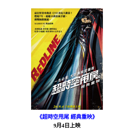
《超時空甩尾 經典重映》
9月4日上映