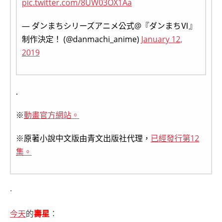
pic.twitter.com/8UW03OX1Aa
— ダンまちシリーズアニメ公式@『ダンまちⅥ』
制作決定！ (@danmachi_anime)
January 12,
2019
.
※
動畫官方網站。
※原著小說中文版由青文出版社代理，
已經發行第12
集。
.
今天
的
壽星
：