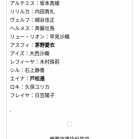
アルテミス：坂本真綾
リリルカ：内田真礼
ヴェルフ：細谷佳正
ヘルメス：斉藤壮馬
リュー・リオン：早見沙織
アスフィ：
茅野愛衣
アイズ：大西沙織
レフィーヤ：木村珠莉
シル：石上静香
エイナ：
戸松遥
ロキ：久保ユリカ
フレイヤ：日笠陽子
.
想要守護這份笑容