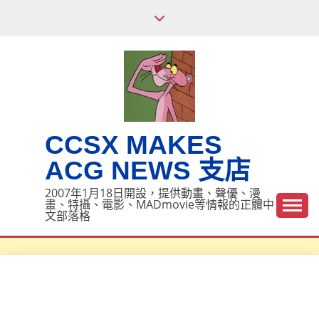
Skip
to
content
CCSX MAKES
ACG NEWS 支店
2007年1月18日開設，提供動畫、聲優、漫
畫、特攝、電影、MADmovie等情報的正體中
文部落格