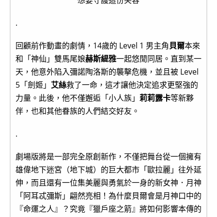
.
回顧前作動畫的劇情，14歲的 Level 1 男主角
貝爾
本來
和「神仙」雙馬尾娘
赫斯緹雅
一起悠閒同居。直到某一
天，他意外陷入彌諾陶洛斯的襲擊危機，並且被 Level
5「劍姬」
艾絲
救了一命，這才讓他決定追求更堅強的
力量。此後，他不僅邂逅「小人族」
莉莉露卡
等新夥
伴，也和其他眷族的人們結交好友。
.
劇場版將是一部完全原創新作，不僅把舞台從一個擁有
雄偉地下迷宮（地下城）的巨大都市「歐拉麗」往外延
伸，而且還有一位集美麗與勇氣於一身的新女神．月神
「阿耳忒彌斯」翩然亮相！為什麼貝爾會是月神口中的
『命運之人』？究竟『獵戶座之箭』將如何影響本傳的