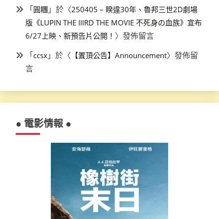
「
」於〈
圓糰
250405 – 睽違30年、魯邦三世2D劇場
版《LUPIN THE IIIRD THE MOVIE 不死身の血族》宣布
〉發佈留言
6/27上映、新預告片公開！
「
」於〈
〉發佈留
ccsx
【置頂公告】Announcement
言
● 電影情報 ●