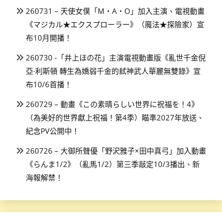
260731 – 天使女僕「M・A・O」加入主演、電視動畫
《マジカル★エクスプローラー》（魔法★探險家）宣
布10月開播！
260730 -「井上ほの花」主演電視動畫版《亂世千金倪
亞·利斯頓 轉生為嬌弱千金的弒神武人華麗無雙錄》宣
布10/6首播！
260729 – 動畫《この素晴らしい世界に祝福を！4》
（為美好的世界獻上祝福！第4季）瞄準2027年放送、
紀念PV公開中！
260726 – 大御所聲優「野沢雅子×田中真弓」加入動畫
《らんま1/2》（亂馬1/2）第三季敲定10/3播出、新
海報解禁！