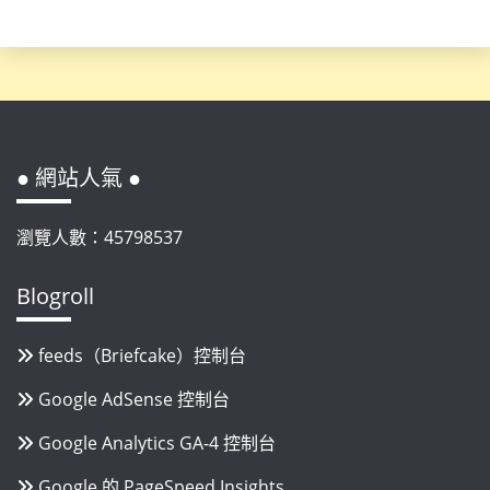
● 網站人氣 ●
瀏覽人數：45798537
Blogroll
feeds（Briefcake）控制台
Google AdSense 控制台
Google Analytics GA-4 控制台
Google 的 PageSpeed Insights