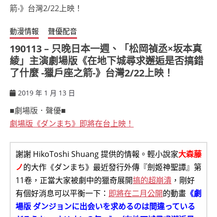
動漫情報
聲優配音
190113 – 只晚日本一週、「松岡禎丞×坂本真
綾」主演劇場版《在地下城尋求邂逅是否搞錯
了什麼 -獵戶座之箭-》台灣2/22上映！
2019 年 1 月 13 日
ccsx
■劇場版．聲優■
劇場版《ダンまち》即將在台上映！
謝謝 HikoToshi Shuang 提供的情報。輕小說家
大森藤
ノ
的大作《ダンまち》最近發行外傳『劍姬神聖譚』第
11卷，正當大家被劇中的獵奇展開
搞的超崩潰
，剛好
有個好消息可以平衡一下：
即將在二月公開
的動畫
《劇
場版 ダンジョンに出会いを求めるのは間違っている