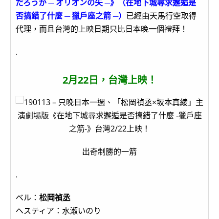
だろうか ─ オリオンの矢 ─》（在地下城尋求邂逅是
否搞錯了什麼 ─ 獵戶座之箭 ─）
已經由天馬行空取得
代理，而且台灣的上映日期只比日本晚一個禮拜！
.
2月22日，台灣上映！
出奇制勝的一箭
.
ベル：
松岡禎丞
ヘスティア：水瀬いのり