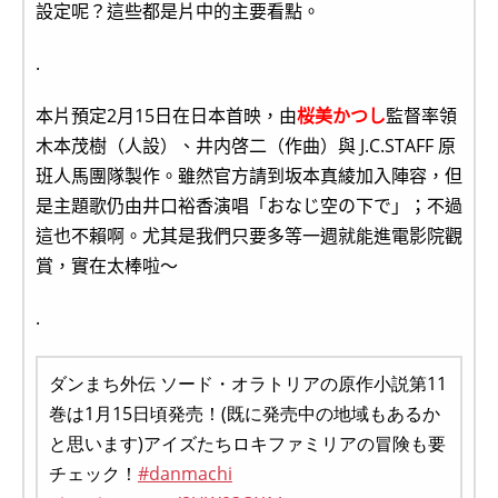
設定呢？這些都是片中的主要看點。
.
本片預定2月15日在日本首映，由
桜美かつし
監督率領
木本茂樹（人設）、井内啓二（作曲）與 J.C.STAFF 原
班人馬團隊製作。雖然官方請到坂本真綾加入陣容，但
是主題歌仍由井口裕香演唱「おなじ空の下で」；不過
這也不賴啊。尤其是我們只要多等一週就能進電影院觀
賞，實在太棒啦～
.
ダンまち外伝 ソード・オラトリアの原作小説第11
巻は1月15日頃発売！(既に発売中の地域もあるか
と思います)アイズたちロキファミリアの冒険も要
チェック！
#danmachi