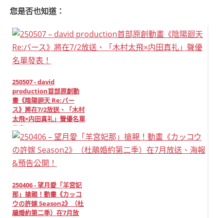
您是否也知道：
250507 - david
production首部原創動
畫《陰陽廻天 Re:バー
ス》將在7/2放送、「木村
太飛×内田真礼」聲優名單
發表！
250406 - 望月愛「羊宮妃
那」搶親！動畫《カッコ
ウの許嫁 Season2》（杜
鵑婚約第二季）在7月放