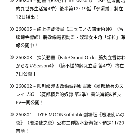
260806 – 動畫《Re:ゼロ 4th season》（Re: 從零開始
的異世界生活第4季）後半第12~19話「奪還編」將在
12日播出！
260805 – 線上連載漫畫《ニセモノの錬金術師》（冒
牌鍊金術師）將改編電視動畫、奴隸女主角「諾拉」海
報公開中！
260803 – 搞笑動畫《Fate/Grand Order 藤丸立香はわ
からないSeason4》（搞不懂的藤丸立香 第4季）將在
7日公開！
260802 – 限制級漫畫改編電視動畫版《魔都精兵のス
レイブ3》（魔都精兵的奴隸 第3季）書法海報&首支
PV一同公開！
260801 – TYPE-MOON×ufotable劇場版《魔法使いの
夜》（魔法使之夜）公布二種版本新海報、預定11/20
首映！