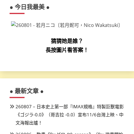
● 今日我最美 ●
猜猜她是誰？
長按圖片看答案！
● 最新文章 ●
260807 – 日本史上第一部『IMAX規格』特製巨獸電影
《ゴジラ-0.0》（哥吉拉 -0.0）宣布11/6台灣上映、中
文海報出爐！