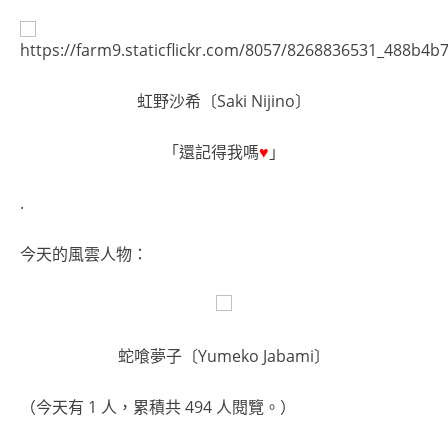
虹野沙希〔Saki Nijino〕
「還記得我嗎
♥
」
.
今天的風雲人物：
蛇喰夢子〔Yumeko Jabami〕
（今天有 1 人，累積共 494 人閱覽。）