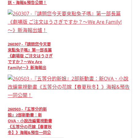
送、海報&預告公開！
260307 -『請問您今天要
來點兔子嗎』第一部長篇
《劇場版 ご注文はうさぎ
ですか？～We Are
Family!～》新海報出
爐！
260503 -『五等分的新
娘』2部新動畫：新
OVA、小說改編電視動畫
《五等分の花嫁【春夏秋
冬】》海報&預告一同公