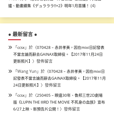
(4)
爐、動畫續集《デュラララ!!×2》明年1月首播！
● 最新留言 ●
「
」於〈
ccsx
070428 – 赤井孝美，因在mixi日記發表
不當言論而辭去GAINAX取締役。【2017年11月24日
〉發佈留言
更新照片】
「
Wang Yun
」於〈
070428 – 赤井孝美，因在mixi日
記發表不當言論而辭去GAINAX取締役。【2017年11月
〉發佈留言
24日更新照片】
「
」於〈
ccsx
250405 – 睽違30年、魯邦三世2D劇場
版《LUPIN THE IIIRD THE MOVIE 不死身の血族》宣布
〉發佈留言
6/27上映、新預告片公開！