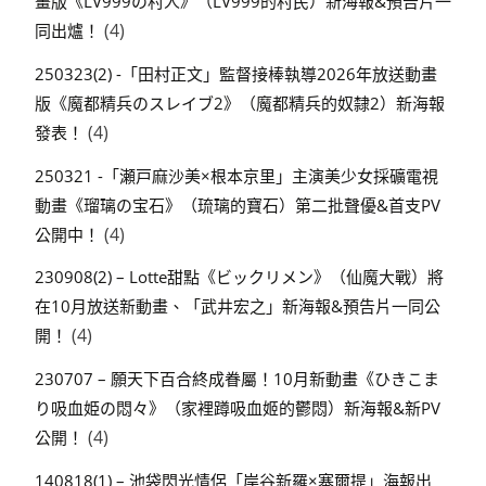
畫版《LV999の村人》（LV999的村民）新海報&預告片一
(4)
同出爐！
250323(2) -「田村正文」監督接棒執導2026年放送動畫
版《魔都精兵のスレイブ2》（魔都精兵的奴隸2）新海報
(4)
發表！
250321 -「瀬戸麻沙美×根本京里」主演美少女採礦電視
動畫《瑠璃の宝石》（琉璃的寶石）第二批聲優&首支PV
(4)
公開中！
230908(2) – Lotte甜點《ビックリメン》（仙魔大戰）將
在10月放送新動畫、「武井宏之」新海報&預告片一同公
(4)
開！
230707 – 願天下百合終成眷屬！10月新動畫《ひきこま
り吸血姫の悶々》（家裡蹲吸血姬的鬱悶）新海報&新PV
(4)
公開！
140818(1) – 池袋閃光情侶「岸谷新羅×塞爾提」海報出