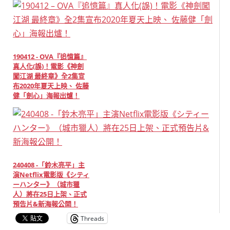
190412 - OVA『追憶篇』
真人化(誤)！電影《神劍
闖江湖 最終章》全2集宣
布2020年夏天上映、 佐藤
健「劍心」海報出爐！
240408 -「鈴木亮平」主
演Netflix電影版《シティ
ーハンター》（城市獵
人）將在25日上架、正式
預告片&新海報公開！
Threads