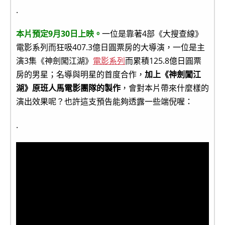
.
本片預定9月30日上映。
一位是靠著4部《大搜查線》
電影系列而狂吸407.3億日圓票房的大導演，一位是主
演3集《神劍闖江湖》
電影系列
而累積125.8億日圓票
房的男星；名導與明星的首度合作，
加上《神劍闖江
湖》原班人馬電影團隊的製作
，會對本片帶來什麼樣的
演出效果呢？也許這支預告能夠透露一些端倪喔：
.