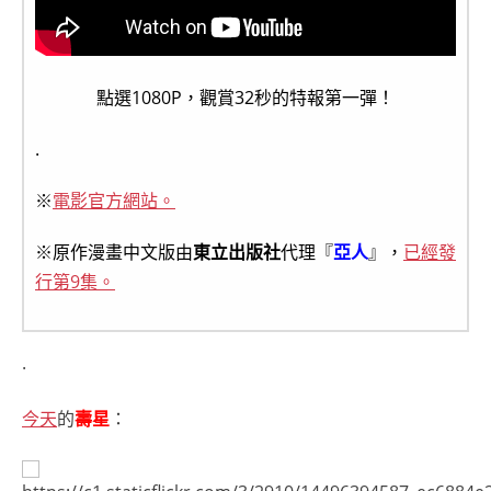
點選1080P，觀賞32秒的特報第一彈！
.
※
電影官方網站。
※原作漫畫中文版由
東立出版社
代理『
亞人
』，
已經發
行第9集。
.
今天
的
壽星
：