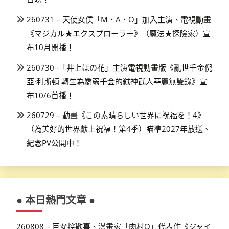
260731 – 天使女僕「M・A・O」加入主演、電視動畫
《マジカル★エクスプローラー》（魔法★探險家）宣
布10月開播！
260730 -「井上ほの花」主演電視動畫版《亂世千金倪
亞·利斯頓 轉生為嬌弱千金的弒神武人華麗無雙錄》宣
布10/6首播！
260729 – 動畫《この素晴らしい世界に祝福を！4》
（為美好的世界獻上祝福！第4季）瞄準2027年放送、
紀念PV公開中！
● 本日熱門文章 ●
260808 – 巨女控歡喜、漫畫家「肉村Q」代表作《ジャイ