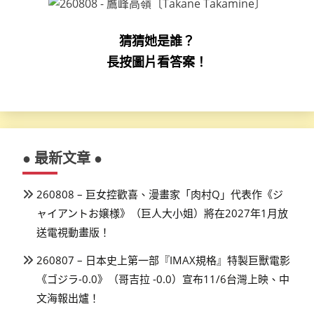
猜猜她是誰？
長按圖片看答案！
● 最新文章 ●
260808 – 巨女控歡喜、漫畫家「肉村Q」代表作《ジ
ャイアントお嬢様》（巨人大小姐）將在2027年1月放
送電視動畫版！
260807 – 日本史上第一部『IMAX規格』特製巨獸電影
《ゴジラ-0.0》（哥吉拉 -0.0）宣布11/6台灣上映、中
文海報出爐！