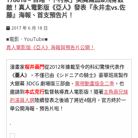
敵！真人電影版《亞人》發表『永井圭vs.佐
藤』海報、首支預告片！
2017 年 6 月 18 日
ccsx
■電影．YouTube■
真人電影版《亞人》海報與預告片公開！
漫畫家
桜井画門
從2012年連載至今的科幻驚悚代表作
《
亜人
》，不僅已由《シドニアの騎士》豪華班底製作
大銀幕 3DCG 劇場版三部曲、
電視動畫版全二季
，也
邀請到
本広克行
監督執導真人電影版！隨著
主角兩兄妹
的演員人選
陸續發表之後過了將近4個月，官方終於一
舉公開海報、預告片啦！
.