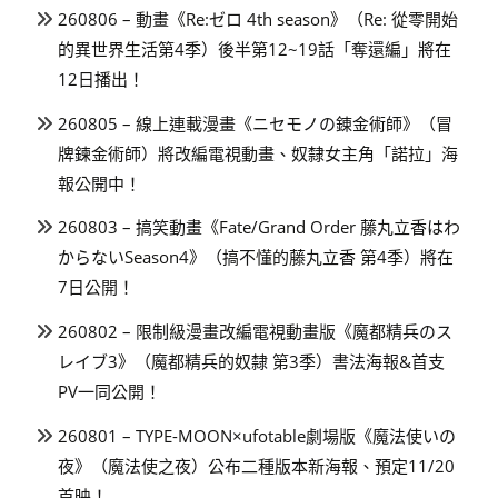
260806 – 動畫《Re:ゼロ 4th season》（Re: 從零開始
的異世界生活第4季）後半第12~19話「奪還編」將在
12日播出！
260805 – 線上連載漫畫《ニセモノの錬金術師》（冒
牌鍊金術師）將改編電視動畫、奴隸女主角「諾拉」海
報公開中！
260803 – 搞笑動畫《Fate/Grand Order 藤丸立香はわ
からないSeason4》（搞不懂的藤丸立香 第4季）將在
7日公開！
260802 – 限制級漫畫改編電視動畫版《魔都精兵のス
レイブ3》（魔都精兵的奴隸 第3季）書法海報&首支
PV一同公開！
260801 – TYPE-MOON×ufotable劇場版《魔法使いの
夜》（魔法使之夜）公布二種版本新海報、預定11/20
首映！