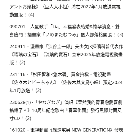
アントお嬢様》（巨人大小姐）將在2027年1月放送電視
(4)
動畫版！
090701 – 人氣歌手「Lia」幸福發表結婚&懷孕消息、雙
(3)
喜臨門！插畫家「いのまたむつみ」個人部落格開張！
240911 – 漫畫家「渋谷圭一郎」美少女JK採礦科普代表作
《瑠璃の宝石》（琉璃的寶石）宣布2025年放送電視動畫
(2)
版！
231116 -「杉田智和×悠木碧」黃金拍檔、電視動畫
《佐々木とピーちゃん》（佐佐木與文鳥小嗶）預定2024
(2)
年1月放送！
230628(1) -「やなぎなぎ」演唱《果然我的青春戀愛喜劇
搞錯了。》10周年紀念歌曲『春雪化雨』發行黑膠封面尺
(2)
寸CD！
161020 – 電視動畫《飆速宅男 NEW GENERATION》發表