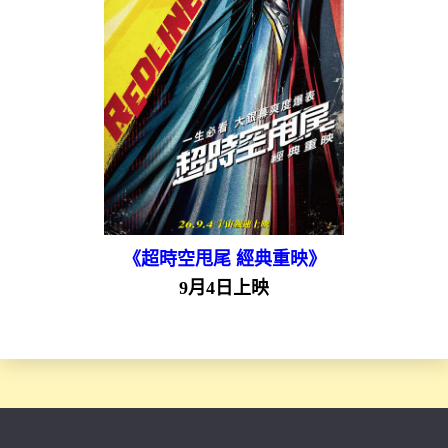
《超時空甩尾 經典重映》
9月4日上映