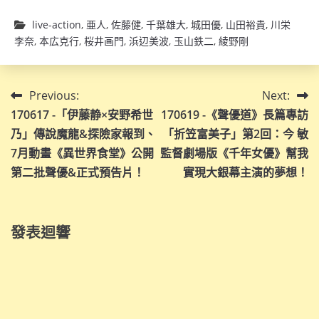
live-action
,
亜人
,
佐藤健
,
千葉雄大
,
城田優
,
山田裕貴
,
川栄
李奈
,
本広克行
,
桜井画門
,
浜辺美波
,
玉山鉄二
,
綾野剛
文
Previous:
Next:
170617 -「伊藤静×安野希世
170619 -《聲優道》長篇專訪
章
乃」傳說魔龍&探險家報到、
「折笠富美子」第2回：今 敏
導
7月動畫《異世界食堂》公開
監督劇場版《千年女優》幫我
第二批聲優&正式預告片！
實現大銀幕主演的夢想！
覽
發表迴響