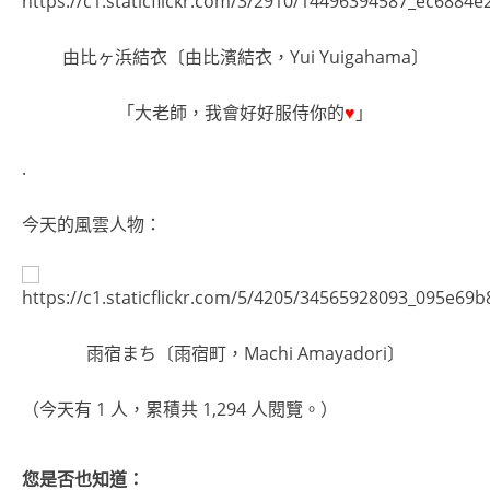
由比ヶ浜結衣〔由比濱結衣，Yui Yuigahama〕
「大老師，我會好好服侍你的
♥
」
.
今天的風雲人物：
雨宿まち〔雨宿町，Machi Amayadori〕
（今天有 1 人，累積共 1,294 人閱覽。）
您是否也知道：