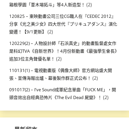
(2)
箱根學園「葦木場拓斗」等4人新造型！
120825 – 東映動畫公司三位CG職人在『CEDEC 2012』
分享《光之美少女》四大世代『プリキュアダンス』演化
(2)
變遷！【9/1更新】
120229(2) – 人物設計師「石浜真史」的動畫監督處女作
是科幻TVA《自新世界》！4月份新動畫《最強學生會長》
(2)
追加3位主角聲優名單！
110131(1) – 電視動畫版《偶像大師》官方網站盛大開
(2)
張、宣傳海報出爐、幕後製作群正式公布！
091017(2) – I’ve Sound成軍紀念單曲「FUCK ME」，開
(2)
頭音效出自經典恐怖片《The Evil Dead 屍變》！