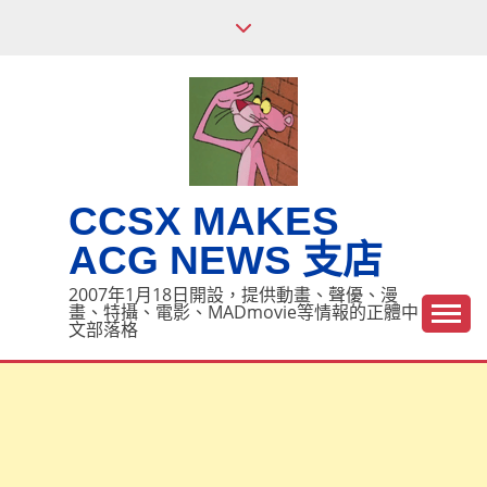
Skip
to
content
CCSX MAKES
ACG NEWS 支店
2007年1月18日開設，提供動畫、聲優、漫
畫、特攝、電影、MADmovie等情報的正體中
文部落格