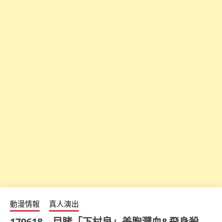
動漫情報
真人演出
170618 – 目睹「下村泉」美胸濺血&飛身殺