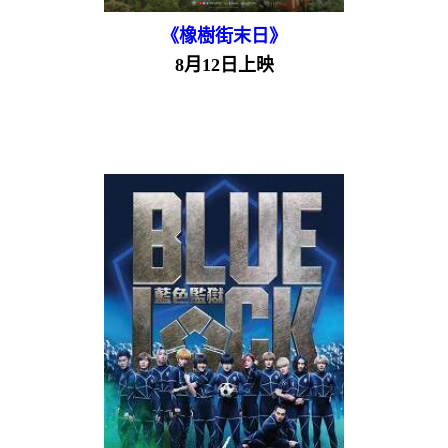
《橡樹街末日》
8月12日上映