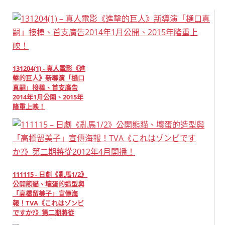
131204(1) - 真人電影《進
擊的巨人》新導演「樋口
真嗣」接棒、首支廣告
2014年1月公開、2015年
隆重上映！
111115 - 日劇《亂馬1/2》
公開熊貓、壞蛋的造型與
「高橋留美子」宣傳海
報！TVA《これはゾンビ
ですか?》第二期將從
2012年4月開播！