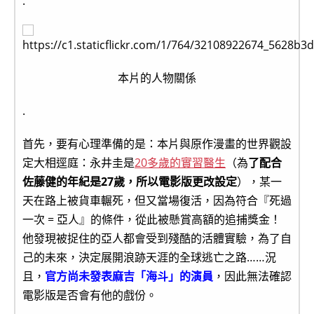
.
本片的人物關係
.
首先，要有心理準備的是：本片與原作漫畫的世界觀設
定大相逕庭：永井圭是
20多歲的實習醫生
（為
了配合
佐藤健的年紀是27歲，所以電影版更改設定
），某一
天在路上被貨車輾死，但又當場復活，因為符合『死過
一次 = 亞人』的條件，從此被懸賞高額的追捕獎金！
他發現被捉住的亞人都會受到殘酷的活體實驗，為了自
己的未來，決定展開浪跡天涯的全球逃亡之路……況
且，
官方尚未發表麻吉「海斗」的演員
，因此無法確認
電影版是否會有他的戲份。