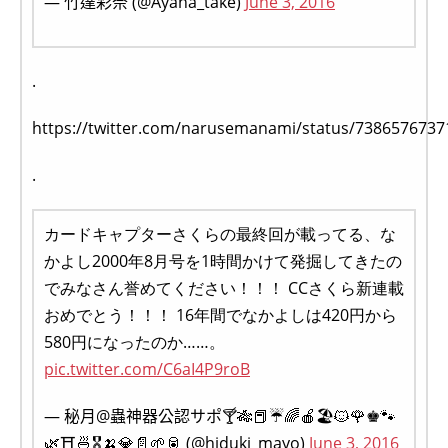
— 竹達彩奈 (@Ayana_take)
June 3, 2016
.
https://twitter.com/narusemanami/status/738657673
.
カードキャプターさくらの最終回が載ってる、な
かよし2000年8月号を1時間かけて発掘してきたの
でみなさん誉めてください！！！ CCさくら新連載
おめでとう！！！ 16年間でなかよしは420円から
580円になったのか……。
pic.twitter.com/C6aI4P9roB
— 秘月@蟲神器公認サポ🍸🎋📕☔️🌈🍎🏖️🐱🌹♚🐾
🌿⛩🍜🎖🍌💎📄🌱🥫 (@hiduki_mayo)
June 3, 2016