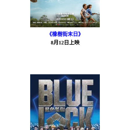
《橡樹街末日》
8月12日上映