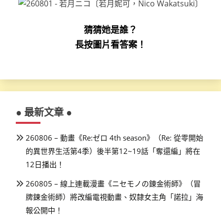
猜猜她是誰？
長按圖片看答案！
● 最新文章 ●
260806 – 動畫《Re:ゼロ 4th season》（Re: 從零開始
的異世界生活第4季）後半第12~19話「奪還編」將在
12日播出！
260805 – 線上連載漫畫《ニセモノの錬金術師》（冒
牌鍊金術師）將改編電視動畫、奴隸女主角「諾拉」海
報公開中！