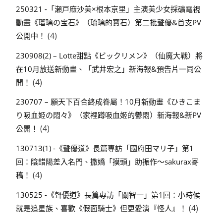
250321 -「瀬戸麻沙美×根本京里」主演美少女採礦電視
動畫《瑠璃の宝石》（琉璃的寶石）第二批聲優&首支PV
(4)
公開中！
230908(2) – Lotte甜點《ビックリメン》（仙魔大戰）將
在10月放送新動畫、「武井宏之」新海報&預告片一同公
(4)
開！
230707 – 願天下百合終成眷屬！10月新動畫《ひきこま
り吸血姫の悶々》（家裡蹲吸血姬的鬱悶）新海報&新PV
(4)
公開！
130713(1) -《聲優道》長篇專訪「國府田マリ子」第1
回：陰錯陽差入名門、撒嬌「摸頭」助振作～sakurax寄
(4)
稿！
130525 -《聲優道》長篇專訪「關智一」第1回：小時候
(4)
就是追星族、喜歡《假面騎士》但更愛演『怪人』！