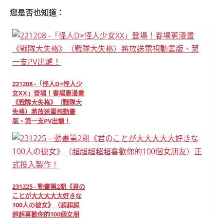
您是否也知道：
221208 -「怪人D×怪人少
女XX」登場！春場蔥漫畫
《戦隊大失格》（戰隊大
失格）將放送電視動畫
版、第一支PV出爐！
231225 - 動畫第2期《君の
ことが大大大大大好きな
100人の彼女》（超超超
超超喜歡你的100個女朋