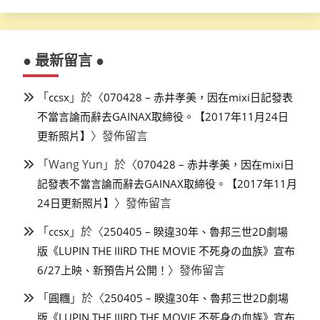
● 最新留言 ●
「
」於〈
ccsx
070428 – 赤井孝美，因在mixi日記發表
不當言論而辭去GAINAX取締役。【2017年11月24日
〉發佈留言
更新照片】
「
Wang Yun
」於〈
070428 – 赤井孝美，因在mixi日
記發表不當言論而辭去GAINAX取締役。【2017年11月
〉發佈留言
24日更新照片】
「
」於〈
ccsx
250405 – 睽違30年、魯邦三世2D劇場
版《LUPIN THE IIIRD THE MOVIE 不死身の血族》宣布
〉發佈留言
6/27上映、新預告片公開！
「
」於〈
圓糰
250405 – 睽違30年、魯邦三世2D劇場
版《LUPIN THE IIIRD THE MOVIE 不死身の血族》宣布