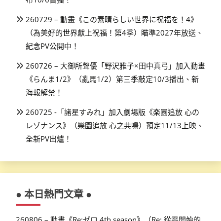
260729 – 動畫《この素晴らしい世界に祝福を！4》
（為美好的世界獻上祝福！第4季）瞄準2027年放送、
紀念PV公開中！
260726 – 大御所聲優「野沢雅子×田中真弓」加入動畫
《らんま1/2》（亂馬1/2）第三季敲定10/3播出、新
海報解禁！
260725 -「諸星すみれ」加入劇場版《楽園追放 心の
レゾナンス》（樂園追放 心之共鳴）預定11/13上映、
全新PV出爐！
● 本日熱門文章 ●
260806 – 動畫《Re:ゼロ 4th season》（Re: 從零開始的