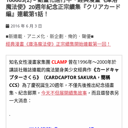
魔法使》20週年紀念正宗續集『クリアカード
編』連載第1話！
2016 年 6 月 3 日
ccsx
■新連載．アニメ化．新企劃．俺的．聲優■
經典漫畫《庫洛魔法使》正宗續集開始連載第一回！
知名女性漫畫家集團
CLAMP
曾在1996年～2000年於
講談社雜誌連載的魔法變身美少女經典作
《カードキャ
プターさくら》（CARDCAPTOR SAKURA，簡稱
CCS）
為了慶祝誕生20週年，不僅先後推出紀念插畫
集、紀念郵票，
今天不但展開續集故事
，而且還發表另
一大消息：
.