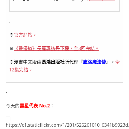
.
※
官方網站。
※
《聲優道》長篇專訪
丹下桜
，全3回完結。
※漫畫中文版由
長鴻出版社
所代理『
庫洛魔法使
』，
全
12集完結。
.
今天的
壽星代表 No.2
：