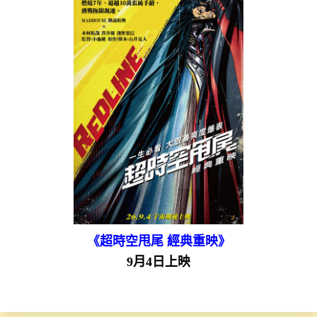
《超時空甩尾 經典重映》
9月4日上映