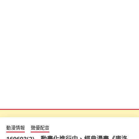
動漫情報
聲優配音
160603(2) – 動畫化進行中、經典漫畫《庫洛