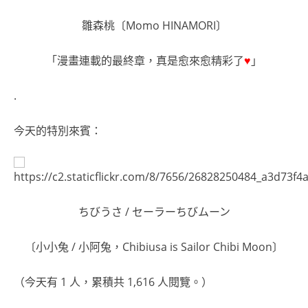
雛森桃〔Momo HINAMORI〕
「漫畫連載的最終章，真是愈來愈精彩了
♥
」
.
今天的特別來賓：
ちびうさ / セーラーちびムーン
〔小小兔 / 小阿兔，Chibiusa is Sailor Chibi Moon〕
（今天有 1 人，累積共 1,616 人閱覽。）