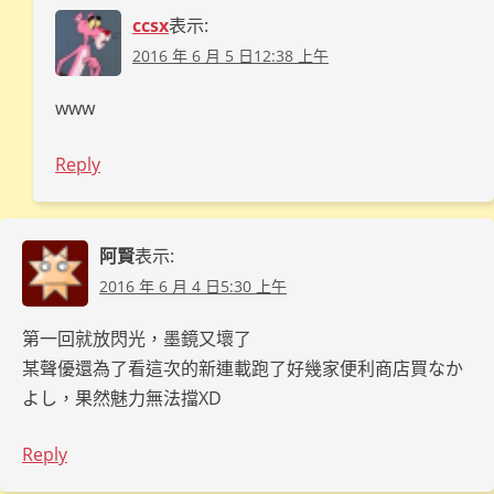
ccsx
表示:
2016 年 6 月 5 日12:38 上午
www
Reply
阿賢
表示:
2016 年 6 月 4 日5:30 上午
第一回就放閃光，墨鏡又壞了
某聲優還為了看這次的新連載跑了好幾家便利商店買なか
よし，果然魅力無法擋XD
Reply