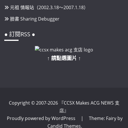
元祖 情報站（2002.3.18～2007.1.18）
臉書 Sharing Debugger
● 訂閱RSS ●
↑ 請點選圖片 ↑
Copyright © 2007-2026 『CCSX Makes ACG NEWS 支
店』
Proudly powered by WordPress
|
Theme: Fairy by
Candid Themes
.