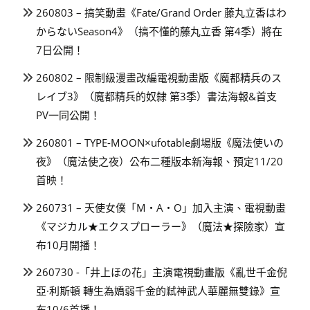
260803 – 搞笑動畫《Fate/Grand Order 藤丸立香はわ
からないSeason4》（搞不懂的藤丸立香 第4季）將在
7日公開！
260802 – 限制級漫畫改編電視動畫版《魔都精兵のス
レイブ3》（魔都精兵的奴隸 第3季）書法海報&首支
PV一同公開！
260801 – TYPE-MOON×ufotable劇場版《魔法使いの
夜》（魔法使之夜）公布二種版本新海報、預定11/20
首映！
260731 – 天使女僕「M・A・O」加入主演、電視動畫
《マジカル★エクスプローラー》（魔法★探險家）宣
布10月開播！
260730 -「井上ほの花」主演電視動畫版《亂世千金倪
亞·利斯頓 轉生為嬌弱千金的弒神武人華麗無雙錄》宣
布10/6首播！