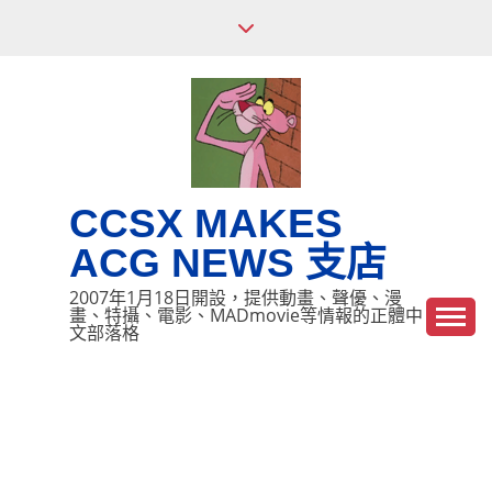
Skip
to
content
CCSX MAKES
ACG NEWS 支店
2007年1月18日開設，提供動畫、聲優、漫
畫、特攝、電影、MADmovie等情報的正體中
文部落格