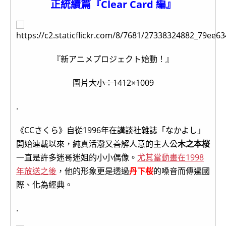
正統續篇『Clear Card 編』
『新アニメプロジェクト始動！』
圖片大小：1412×1009
.
《CCさくら》自從1996年在講談社雜誌「なかよし」
開始連載以來，純真活潑又善解人意的主人公
木之本桜
一直是許多迷哥迷姐的小小偶像。
尤其當動畫在1998
年放送之後
，他的形象更是透過
丹下桜
的嗓音而傳遍國
際、化為經典。
.