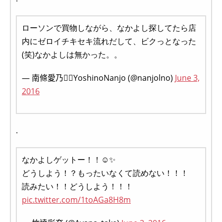
ローソンで買物しながら、なかよし探してたら店
内にゼロイチキセキ流れだして、ビクっとなった
(笑)なかよしは無かった。。
— 南條愛乃🙋‍♀️YoshinoNanjo (@nanjolno)
June 3,
2016
.
なかよしゲットー！！☺✨
どうしよう！？もったいなくて読めない！！！
読みたい！！どうしよう！！！
pic.twitter.com/1toAGa8H8m