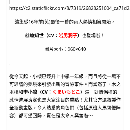
續集從16年前(笑)最後一幕的兩人熱情相擁開始，
就連
知世（CV：
岩男潤子
）
也登場啦！
圖片大小：960×640
.
從今天起，小櫻已經升上中學一年級，而且將從一場不
可思議的夢境來引發出新的冒險事件。而當然了，木之
本櫻和
李小狼（CV：
くまいもとこ
）
這一對情侶檔的
感情進展肯定也是大家注目的重點！尤其官方還將製作
全新動畫版，令人熟悉的角色們（包括原班人馬聲優陣
容）都可望回歸，實在是太令人興奮啦～
.