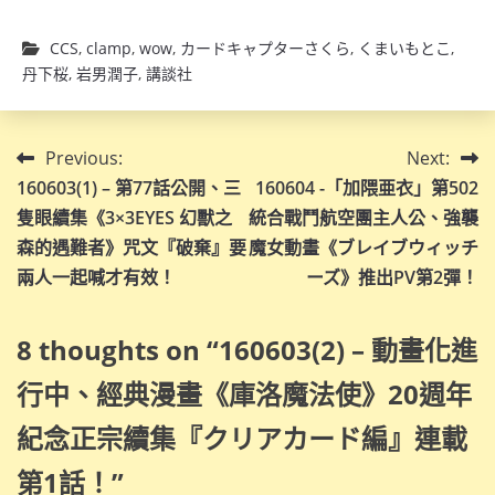
CCS
,
clamp
,
wow
,
カードキャプターさくら
,
くまいもとこ
,
丹下桜
,
岩男潤子
,
講談社
文
Previous:
Next:
160603(1) – 第77話公開、三
160604 -「加隈亜衣」第502
章
隻眼續集《3×3EYES 幻獸之
統合戰鬥航空團主人公、強襲
導
森的遇難者》咒文『破棄』要
魔女動畫《ブレイブウィッチ
兩人一起喊才有效！
ーズ》推出PV第2彈！
覽
8 thoughts on “
160603(2) – 動畫化進
行中、經典漫畫《庫洛魔法使》20週年
紀念正宗續集『クリアカード編』連載
第1話！
”