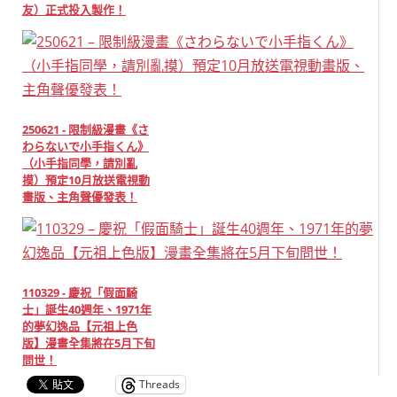
友）正式投入製作！
250621 - 限制級漫畫《さ
わらないで小手指くん》
（小手指同學，請別亂
摸）預定10月放送電視動
畫版、主角聲優發表！
110329 - 慶祝「假面騎
士」誕生40週年、1971年
的夢幻逸品【元祖上色
版】漫畫全集將在5月下旬
問世！
Threads