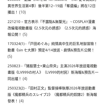
異世界生活第4季）後半第12~19話「奪還編」將在12日
(10)
播出！
221210 – 官方表示『不露點&無聖光』、COSPLAY漫畫
改編電視動畫版《2.5次元の誘惑》（2.5次元的誘惑）海
(5)
報公開！
170324(1) -「戸田めぐみ」純情高中生的巨乳地獄冒險！
動畫《sin 七大罪》預定4/14放送、劇情&預告片公開！
(5)
250823 -「猪股慧士×東山奈央」主演2026年放送電視動
畫版《LV999の村人》（LV999的村民）新海報&預告片一
(4)
同出爐！
250323(2) -「田村正文」監督接棒執導2026年放送動畫
版《魔都精兵のスレイブ2》（魔都精兵的奴隸2）新海報
(4)
發表！