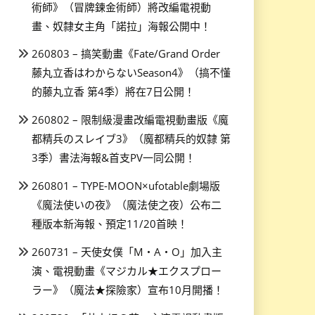
術師》（冒牌鍊金術師）將改編電視動
畫、奴隸女主角「諾拉」海報公開中！
260803 – 搞笑動畫《Fate/Grand Order
藤丸立香はわからないSeason4》（搞不懂
的藤丸立香 第4季）將在7日公開！
260802 – 限制級漫畫改編電視動畫版《魔
都精兵のスレイブ3》（魔都精兵的奴隸 第
3季）書法海報&首支PV一同公開！
260801 – TYPE-MOON×ufotable劇場版
《魔法使いの夜》（魔法使之夜）公布二
種版本新海報、預定11/20首映！
260731 – 天使女僕「M・A・O」加入主
演、電視動畫《マジカル★エクスプロー
ラー》（魔法★探險家）宣布10月開播！