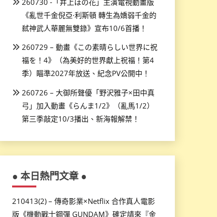
260730 -「井上ほの花」主演電視動畫版
《亂世千金倪亞·利斯頓 轉生為嬌弱千金的
弒神武人華麗無雙錄》宣布10/6首播！
260729 – 動畫《この素晴らしい世界に祝
福を！4》（為美好的世界獻上祝福！第4
季）瞄準2027年放送、紀念PV公開中！
260726 – 大御所聲優「野沢雅子×田中真
弓」加入動畫《らんま1/2》（亂馬1/2）
第三季敲定10/3播出、新海報解禁！
● 本日熱門文章 ●
210413(2) – 傳奇影業×Netflix 合作真人電影
版《機動戰士鋼彈 GUNDAM》確定請來『金