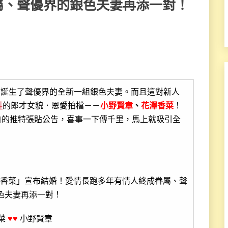
屬、聲優界的銀色夫妻再添一對！
又誕生了聲優界的全新一組銀色夫妻。而且這對新人
料
的郎才女貌．恩愛拍檔－－
小野賢章
、
花澤香菜
！
自的推特張貼公告，喜事一下傳千里，馬上就吸引全
菜
♥♥
小野賢章