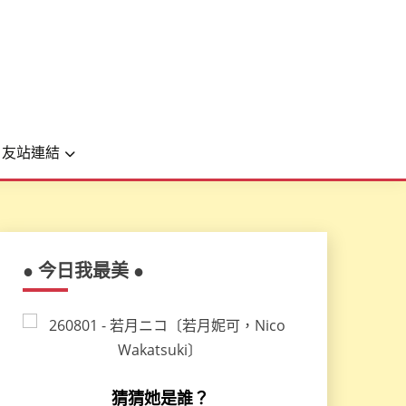
友站連結
● 今日我最美 ●
猜猜她是誰？