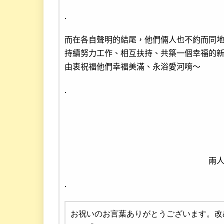
.
而在各自聲明的結尾，他們倆人也不約而同
持續努力工作、相互扶持、共築一個幸福的
由衷祝福他們幸福美滿、永浴愛河唷～
.
兩
.
お祝いのお言葉ありがとうございます。改