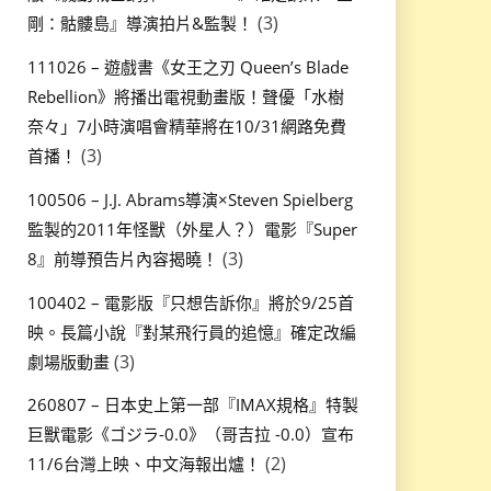
(3)
剛：骷髏島』導演拍片&監製！
111026 – 遊戲書《女王之刃 Queen’s Blade
Rebellion》將播出電視動畫版！聲優「水樹
奈々」7小時演唱會精華將在10/31網路免費
(3)
首播！
100506 – J.J. Abrams導演×Steven Spielberg
監製的2011年怪獸（外星人？）電影『Super
(3)
8』前導預告片內容揭曉！
100402 – 電影版『只想告訴你』將於9/25首
映。長篇小說『對某飛行員的追憶』確定改編
(3)
劇場版動畫
260807 – 日本史上第一部『IMAX規格』特製
巨獸電影《ゴジラ-0.0》（哥吉拉 -0.0）宣布
(2)
11/6台灣上映、中文海報出爐！