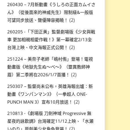
260430 – 7月新動畫《うしろの正面カムイさ
ん》（從後面來的神威先生）限制級&一般版
(2)
可望同步放送、聲優陣容揭曉！
260205 -「下田正美」監督劇場版《少女與戰
車 更加相親相愛作戰！》第一幕確定2/13全
(2)
台灣上映、中文海報正式公開！
251224 – 美奈子老師「嶋村侑」登場！電視
動畫版《地獄先生ぬ～べ～》（靈異教師神
(2)
眉）第二季將在2026/1/7首播！
250307 – 監督尚未公布，英雄海報出爐：新
動畫《ワンパンマン3》（一拳超人 ONE-
(2)
PUNCH MAN 3）宣布10月放送！
210813 -《劇場版 刀劍神域 Progressive 無
星夜的詠歎調》台灣確定11/12上映、「水瀬
(2)
いのり」原創美少女角色登場！