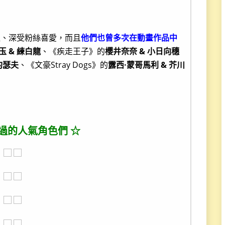
溢、深受粉絲喜愛，而且
他們也曾多次在動畫作品中
玉 & 練白龍
、《疾走王子》的
櫻井奈奈 & 小日向穗
約瑟夫
、《文豪Stray Dogs》的
露西·蒙哥馬利 & 芥川
過的人氣角色們 ☆