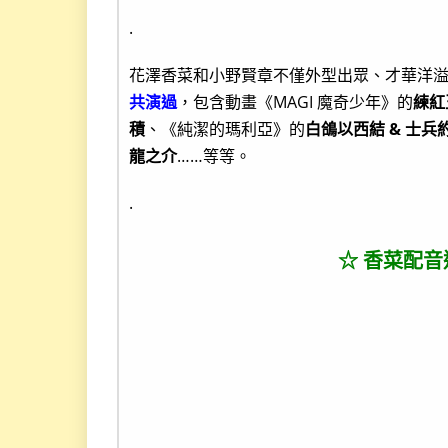
.
花澤香菜和小野賢章不僅外型出眾、才華洋
共演過
，包含動畫《MAGI 魔奇少年》的
練紅
積
、《純潔的瑪利亞》的
白鴿以西結 & 士兵
龍之介
……等等。
.
☆ 香菜配音