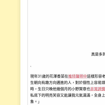
真是多
.
現年31歲的花澤香菜在
推特聲明中
這樣形容
生朝向有趣方向邁進的人，對於個性上容易
時，生日只晚他幾個月的小野賢章也
非常誇
私底下的明亮笑容又能讓我元氣滿滿，全身
象。」