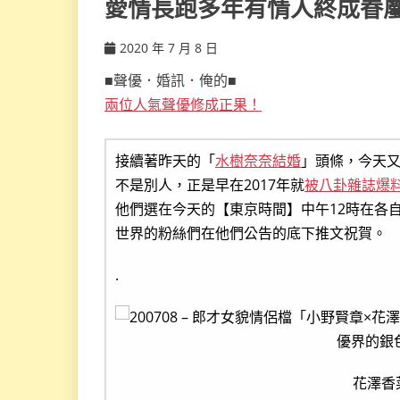
愛情長跑多年有情人終成眷
2020 年 7 月 8 日
ccsx
■聲優．婚訊．俺的■
兩位人氣聲優修成正果！
接續著昨天的「
水樹奈奈結婚
」頭條，今天
不是別人，正是早在2017年就
被八卦雜誌爆
他們選在今天的【東京時間】中午12時在各
世界的粉絲們在他們公告的底下推文祝賀。
.
花澤香