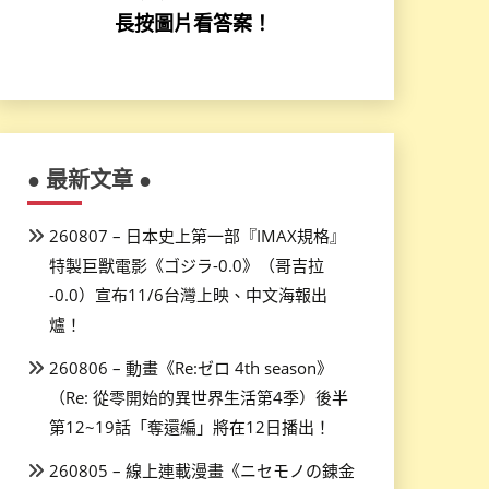
長按圖片看答案！
● 最新文章 ●
260807 – 日本史上第一部『IMAX規格』
特製巨獸電影《ゴジラ-0.0》（哥吉拉
-0.0）宣布11/6台灣上映、中文海報出
爐！
260806 – 動畫《Re:ゼロ 4th season》
（Re: 從零開始的異世界生活第4季）後半
第12~19話「奪還編」將在12日播出！
260805 – 線上連載漫畫《ニセモノの錬金