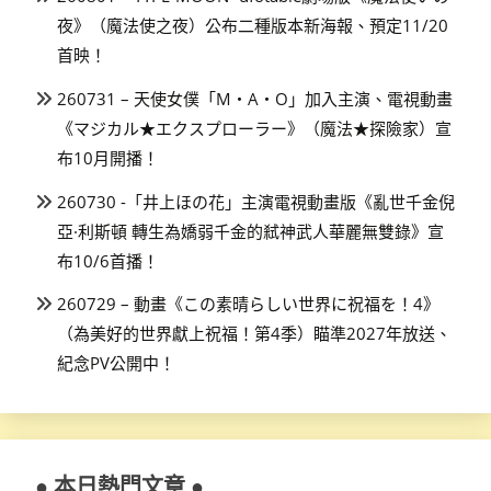
夜》（魔法使之夜）公布二種版本新海報、預定11/20
首映！
260731 – 天使女僕「M・A・O」加入主演、電視動畫
《マジカル★エクスプローラー》（魔法★探險家）宣
布10月開播！
260730 -「井上ほの花」主演電視動畫版《亂世千金倪
亞·利斯頓 轉生為嬌弱千金的弒神武人華麗無雙錄》宣
布10/6首播！
260729 – 動畫《この素晴らしい世界に祝福を！4》
（為美好的世界獻上祝福！第4季）瞄準2027年放送、
紀念PV公開中！
● 本日熱門文章 ●