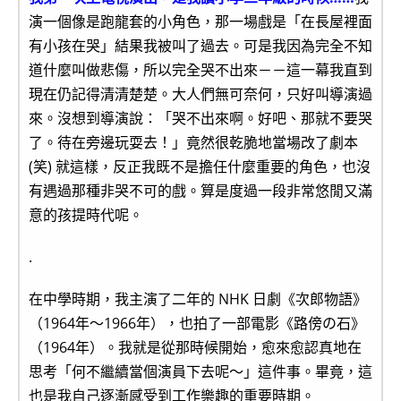
演一個像是跑龍套的小角色，那一場戲是「在長屋裡面
有小孩在哭」結果我被叫了過去。可是我因為完全不知
道什麼叫做悲傷，所以完全哭不出來－－這一幕我直到
現在仍記得清清楚楚。大人們無可奈何，只好叫導演過
來。沒想到導演說：「哭不出來啊。好吧、那就不要哭
了。待在旁邊玩耍去！」竟然很乾脆地當場改了劇本
(笑) 就這樣，反正我既不是擔任什麼重要的角色，也沒
有遇過那種非哭不可的戲。算是度過一段非常悠閒又滿
意的孩提時代呢。
.
在中學時期，我主演了二年的 NHK 日劇《次郎物語》
（1964年～1966年），也拍了一部電影《路傍の石》
（1964年）。我就是從那時候開始，愈來愈認真地在
思考「何不繼續當個演員下去呢～」這件事。畢竟，這
也是我自己逐漸感受到工作樂趣的重要時期。