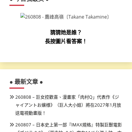
猜猜她是誰？
長按圖片看答案！
● 最新文章 ●
260808 – 巨女控歡喜、漫畫家「肉村Q」代表作《ジ
ャイアントお嬢様》（巨人大小姐）將在2027年1月放
送電視動畫版！
260807 – 日本史上第一部『IMAX規格』特製巨獸電影