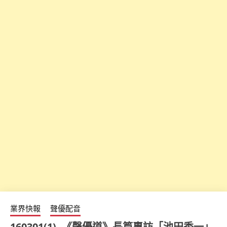
業界快報
聲優配音
160301(1) -《聲優道》長篇專訪「池田秀一」