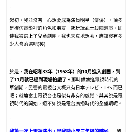
.
起初，我並沒有一心想要成為演員明星（俳優），頂多
是模仿電影裡的角色和朋友一起玩玩武士殺陣遊戲。即
使我被選上了兒童劇團，我也天真地想著，應該沒有多
少人會落選吧(笑)
.
於是，
我在昭和33年（1958年）的10月進入劇團，到
了11月就已經到現場拍戲了。
那時候適逢電視時代的
草創期，民營的電視台大概只有日本テレビ、TBS 而已
吧；就連富士電視台也是似有非有的感覺。與其說是電
視時代的開始，還不如說是電台廣播時代的全盛期呢。
.
我第一次上電視演出，是我讀小學三年級的時候……
我