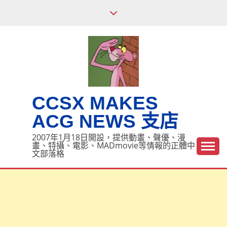
Skip
to
content
CCSX MAKES
ACG NEWS 支店
2007年1月18日開設，提供動畫、聲優、漫
畫、特攝、電影、MADmovie等情報的正體中
文部落格