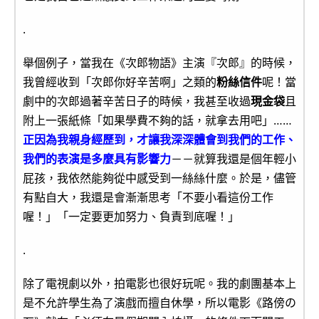
.
舉個例子，當我在《次郎物語》主演『次郎』的時候，
我曾經收到「次郎你好辛苦啊」之類的
粉絲信件
呢！當
劇中的次郎過著辛苦日子的時候，我甚至收過
現金袋
且
附上一張紙條「如果學費不夠的話，就拿去用吧」……
正因為我親身經歷到，才讓我深深體會到我們的工作、
我們的表演是多麼具有影響力
－－就算我還是個年輕小
屁孩，我依然能夠從中感受到一絲絲什麼。於是，儘管
有點自大，我還是會漸漸思考「不要小看這份工作
喔！」「一定要更加努力、負責到底喔！」
.
除了電視劇以外，拍電影也很好玩呢。我的劇團基本上
是不允許學生為了演戲而擅自休學，所以電影《路傍の