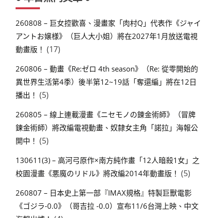
260808 – 巨女控歡喜、漫畫家「肉村Q」代表作《ジャイ
アントお嬢様》（巨人大小姐）將在2027年1月放送電視
(17)
動畫版！
260806 – 動畫《Re:ゼロ 4th season》（Re: 從零開始的
異世界生活第4季）後半第12~19話「奪還編」將在12日
(5)
播出！
260805 – 線上連載漫畫《ニセモノの錬金術師》（冒牌
鍊金術師）將改編電視動畫、奴隸女主角「諾拉」海報公
(5)
開中！
130611(3) – 高河弓原作×南方純作畫「12人暗殺1女」之
(5)
校園漫畫《悪魔のリドル》將改編2014年動畫版！
260807 – 日本史上第一部『IMAX規格』特製巨獸電影
《ゴジラ-0.0》（哥吉拉 -0.0）宣布11/6台灣上映、中文