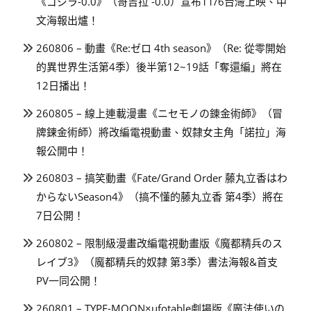
《ゴジラ-0.0》（哥吉拉 -0.0）宣布11/6台灣上映、中
文海報出爐！
260806 – 動畫《Re:ゼロ 4th season》（Re: 從零開始
的異世界生活第4季）後半第12~19話「奪還編」將在
12日播出！
260805 – 線上連載漫畫《ニセモノの錬金術師》（冒
牌鍊金術師）將改編電視動畫、奴隸女主角「諾拉」海
報公開中！
260803 – 搞笑動畫《Fate/Grand Order 藤丸立香はわ
からないSeason4》（搞不懂的藤丸立香 第4季）將在
7日公開！
260802 – 限制級漫畫改編電視動畫版《魔都精兵のス
レイブ3》（魔都精兵的奴隸 第3季）書法海報&首支
PV一同公開！
260801 – TYPE-MOON×ufotable劇場版《魔法使いの