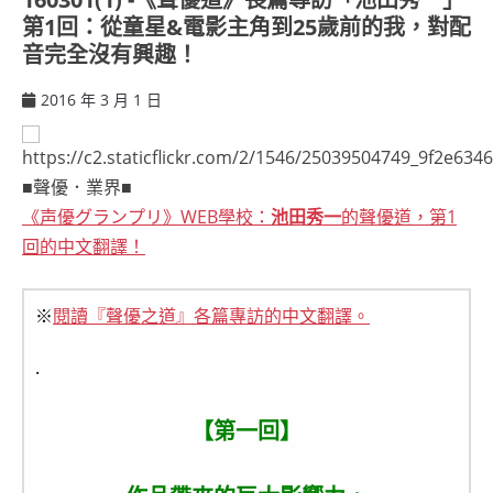
第1回：從童星&電影主角到25歲前的我，對配
音完全沒有興趣！
2016 年 3 月 1 日
ccsx
■聲優．業界■
《声優グランプリ》WEB學校：
池田秀一
的聲優道，第1
回的中文翻譯！
※
閱讀『聲優之道』各篇專訪的中文翻譯。
.
【第一回】