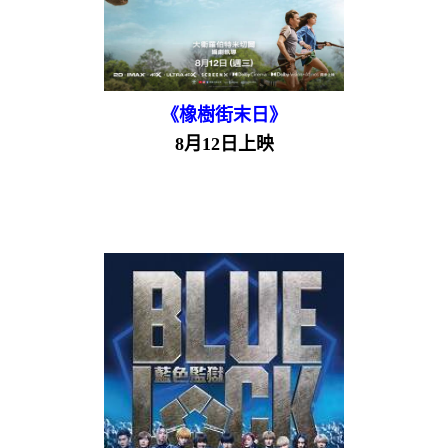
《橡樹街末日》
8月12日上映