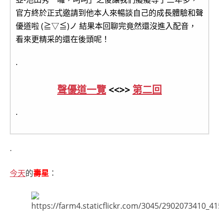
官方終於正式邀請到他本人來暢談自己的成長體驗和聲
優道啦 (≧▽≦)ノ 結果本回聊完竟然還沒進入配音，
看來更精采的還在後頭呢！
.
聲優道一覽
<<>>
第二回
.
.
今天
的
壽星
：