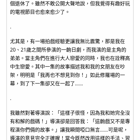
個退休了。雖然不敢公開大聲地說，但我覺得有趣好玩
的電視節目也愈來愈少了。
.
尤其是，有一場拍戲經驗更讓我無比震驚，那是我在
20、21歲之間所參演的一齣日劇，而我演的是主角的
弟弟。當主角們在進行大人戀愛的同時，我也在詮釋高
中生戀愛。其中一集的故事描述我和我的女朋友在吵
架，明明是「我再也不想見到你！」如此修羅場的一
幕，到了下一集卻又在一起了……
.
我雖然對著導演說：「這樣子很怪，因為我和她完全沒
有和解的戲碼！」導演卻是回答我：「這齣戲又不是專
程演你們倆的故事。」讓我瞬間啞口無言……可是呢，
導演的意見完全正確喔！當今既然改用這樣的手法、習