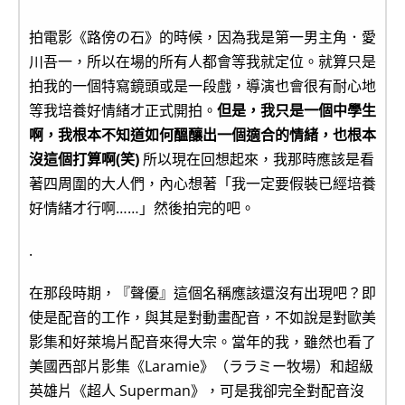
拍電影《路傍の石》的時候，因為我是第一男主角．愛
川吾一，所以在場的所有人都會等我就定位。就算只是
拍我的一個特寫鏡頭或是一段戲，導演也會很有耐心地
等我培養好情緒才正式開拍。
但是，我只是一個中學生
啊，我根本不知道如何醞釀出一個適合的情緒，也根本
沒這個打算啊(笑)
所以現在回想起來，我那時應該是看
著四周圍的大人們，內心想著「我一定要假裝已經培養
好情緒才行啊……」然後拍完的吧。
.
在那段時期，『聲優』這個名稱應該還沒有出現吧？即
使是配音的工作，與其是對動畫配音，不如說是對歐美
影集和好萊塢片配音來得大宗。當年的我，雖然也看了
美國西部片影集《Laramie》（ララミー牧場）和超級
英雄片《超人 Superman》，可是我卻完全對配音沒