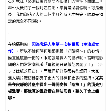
石》就在「必須在暑假期間內拍攝」的條件下而開工。
嘛～大概花了一個月左右吧，畢竟是過暑假啊。可是最
後，我們卻花了大約二個半月的時間才拍完，跟原先預
定的完全不同(笑)。
.
在拍攝期間，
因為我是人生第一次拍電影（主演處女
作）
，所以不論何時何地都抱著「好酷啊～」的心情，
簡直亂感動一把的，眼前就是職人的世界呢。當時電影
圈的人們常常嘲諷著「電視劇只是紙芝居罷了！」（テ
レビは紙芝居だ），而我們卻好像都有些認同，大家一
進入製片廠彷彿都有了更大的目標和更多的堅持。
尤其
是在寂靜的片廠中冒出一聲開麥拉「喀擦！」的清亮打
板聲響，那悅耳的聲音實在無法形容，聽久了會上癮
哪。
.