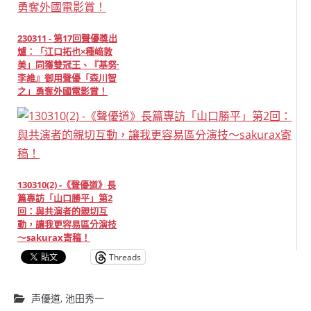
230311 - 第17回聲優獎出
爐：「江口拓也×種﨑敦
美」同獲雙冠王、『基努·
李維』御用聲優「森川智
之」勇奪外國電影賞！
130310(2) -《聲優道》長
篇專訪「山口勝平」第2
回：與共演者的親切互
動，讓我更容易區分演技
～sakurax寄稿！
Threads
声優道
,
池田秀一