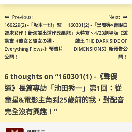
文
Previous:
Next:
160229(2) -「坂本一也」監
160301(2) -「黑魔導×青眼白
章
督處女作！新海誠出道作改編
龍」大特寫、4/23劇場版《遊
導
動畫《彼女と彼女の猫 -
戲王 THE DARK SIDE OF
Everything Flows-》預告片
DIMENSIONS》新預告公
覽
公開！
開！
6 thoughts on “
160301(1) -《聲優
道》長篇專訪「池田秀一」第1回：從
童星&電影主角到25歲前的我，對配音
完全沒有興趣！
”