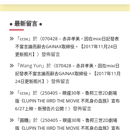
● 最新留言 ●
「
」於〈
ccsx
070428 – 赤井孝美，因在mixi日記發表
不當言論而辭去GAINAX取締役。【2017年11月24日
〉發佈留言
更新照片】
「
Wang Yun
」於〈
070428 – 赤井孝美，因在mixi日
記發表不當言論而辭去GAINAX取締役。【2017年11月
〉發佈留言
24日更新照片】
「
」於〈
ccsx
250405 – 睽違30年、魯邦三世2D劇場
版《LUPIN THE IIIRD THE MOVIE 不死身の血族》宣布
〉發佈留言
6/27上映、新預告片公開！
「
」於〈
圓糰
250405 – 睽違30年、魯邦三世2D劇場
版《LUPIN THE IIIRD THE MOVIE 不死身の血族》宣布