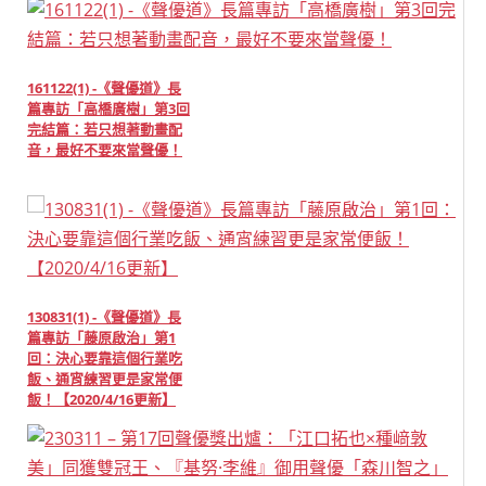
161122(1) -《聲優道》長
篇專訪「高橋廣樹」第3回
完結篇：若只想著動畫配
音，最好不要來當聲優！
130831(1) -《聲優道》長
篇專訪「藤原啟治」第1
回：決心要靠這個行業吃
飯、通宵練習更是家常便
飯！【2020/4/16更新】