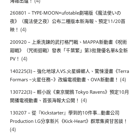
(4)
海報出爐！
260801 – TYPE-MOON×ufotable劇場版《魔法使いの
夜》（魔法使之夜）公布二種版本新海報、預定11/20首
(4)
映！
200920 – 上乘洗鍊的武打格鬥戰、MAPPA新動畫《呪術
廻戦》（咒術迴戰）發表「千葉繁」第3批聲優名單&全新
(4)
PV！
140225(3) – 強化地球人VS.火星蟑螂人、驚悚漫畫《Terra
(4)
Formars ~火星任務~》改編電視動畫、OVA新動畫！
130722(3) – 輕小說《東京闇鴉 Tokyo Ravens》預定10月
(4)
開播電視動畫、首張海報大公開！
130207 – 從『Kickstarter』學到的10件事…動畫公司
Production I.G分享新片《Kick-Heart》群眾集資甘苦談！
(4)