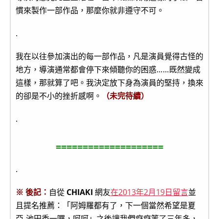
慣來製作一部作品，那麼你就非遵守不可。
.
我在以往參加演出的每一部作品，凡是演員覺得古怪的
地方，導演通常都會停下來傾聽你的困惑……既然變成
這樣，那就算了吧。我決定放下身為演員的堅持，換來
的卻是不小的挫折感啊。
（未完待續）
.
====================
.
※ 後記：
自從
CHIAKI
網友
在2013年2月19日留言
並
且提名推薦：「阿姆羅都有了，下一個當然希望是夏
亞-池田秀一囉，呵呵」之後讓我們癡癡等了三年多，