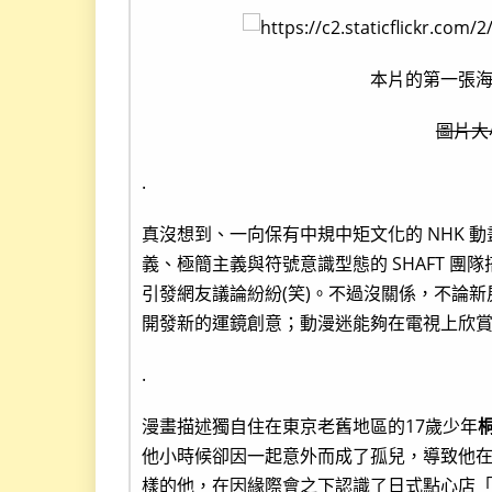
本片的第一張
圖片大小
.
真沒想到、一向保有中規中矩文化的 NHK 
義、極簡主義與符號意識型態的 SHAFT 
引發網友議論紛紛(笑)。不過沒關係，不論
開發新的運鏡創意；動漫迷能夠在電視上欣
.
漫畫描述獨自住在東京老舊地區的17歲少年
他小時候卻因一起意外而成了孤兒，導致他在
樣的他，在因緣際會之下認識了日式點心店