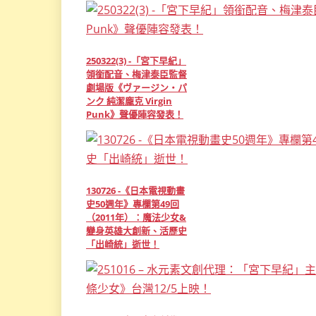
250322(3) -「宮下早紀」
領銜配音、梅津泰臣監督
劇場版《ヴァージン・パ
ンク 純潔龐克 Virgin
Punk》聲優陣容發表！
130726 -《日本電視動畫
史50週年》專欄第49回
（2011年）：魔法少女&
變身英雄大創新、活歷史
「出崎統」逝世！