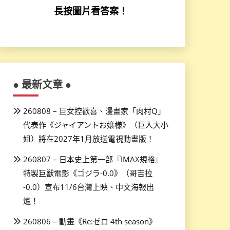
長按圖片看答案！
● 最新文章 ●
260808 – 巨女控歡喜、漫畫家「肉村Q」
代表作《ジャイアントお嬢様》（巨人大小
姐）將在2027年1月放送電視動畫版！
260807 – 日本史上第一部『IMAX規格』
特製巨獸電影《ゴジラ-0.0》（哥吉拉
-0.0）宣布11/6台灣上映、中文海報出
爐！
260806 – 動畫《Re:ゼロ 4th season》