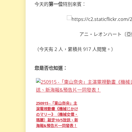
今天的
第一位
特別來賓：
アニ・レオンハート〔亞妮·雷
（今天有 2 人，累積共 917 人閱覽。）
您是否也知道：
250915 -「東山奈央」主
演電視動畫《機械じかけ
のマリー》（機械女僕‧
瑪麗）敲定10/5放送、新
海報&預告片一同發表！