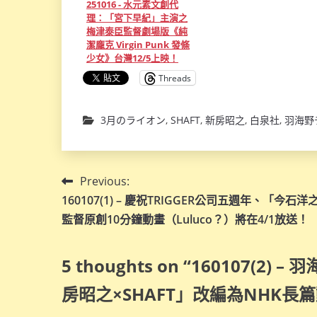
251016 - 水元素文創代
理：「宮下早紀」主演之
梅津泰臣監督劇場版《純
潔龐克 Virgin Punk 發條
少女》台灣12/5上映！
Threads
3月のライオン
,
SHAFT
,
新房昭之
,
白泉社
,
羽海野
文
Previous:
160107(1) – 慶祝TRIGGER公司五週年、「今石洋
章
監督原創10分鐘動畫（Luluco？）將在4/1放送！
導
5 thoughts on “
160107(2)
覽
房昭之×SHAFT」改編為NHK