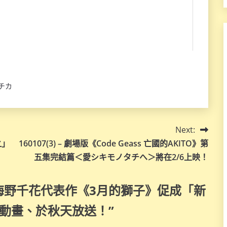
チカ
Next:
之」
160107(3) – 劇場版《Code Geass 亡國的AKITO》第
五集完結篇＜愛シキモノタチへ＞將在2/6上映！
 – 羽海野千花代表作《3月的獅子》促成「新
長篇動畫、於秋天放送！
”