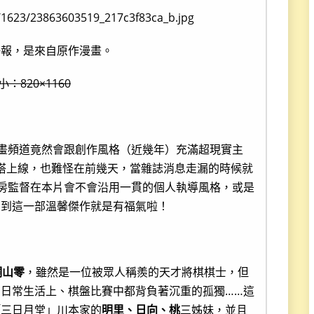
海報，是來自原作漫畫。
：820×1160
動畫頻道竟然會跟創作風格（近幾年）充滿超現實主
團隊搭上線，也難怪在前幾天，當雜誌消息走漏的時候就
新房監督在本片會不會沿用一貫的個人執導風格，或是
賞到這一部溫馨傑作就是有福氣啦！
桐山零
，雖然是一位被眾人稱羨的天才將棋棋士，但
日常生活上、棋盤比賽中都背負著沉重的孤獨……這
「三日月堂」川本家的
明里、日向、桃
三姊妹，並且