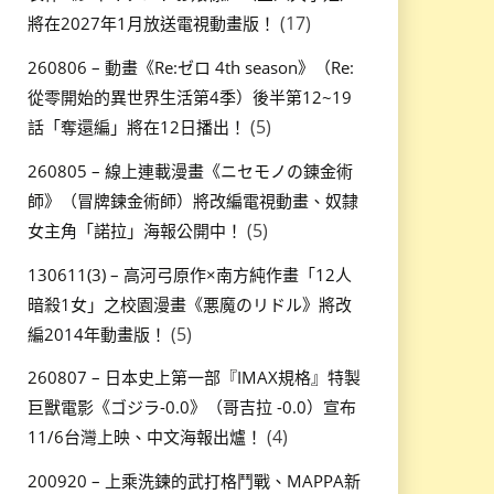
(17)
將在2027年1月放送電視動畫版！
260806 – 動畫《Re:ゼロ 4th season》（Re:
從零開始的異世界生活第4季）後半第12~19
(5)
話「奪還編」將在12日播出！
260805 – 線上連載漫畫《ニセモノの錬金術
師》（冒牌鍊金術師）將改編電視動畫、奴隸
(5)
女主角「諾拉」海報公開中！
130611(3) – 高河弓原作×南方純作畫「12人
暗殺1女」之校園漫畫《悪魔のリドル》將改
(5)
編2014年動畫版！
260807 – 日本史上第一部『IMAX規格』特製
巨獸電影《ゴジラ-0.0》（哥吉拉 -0.0）宣布
(4)
11/6台灣上映、中文海報出爐！
200920 – 上乘洗鍊的武打格鬥戰、MAPPA新