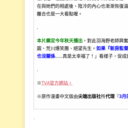
在與她們的相處後，陰冷的內心也漸漸恢復
離合也是一大看點喔。
.
本片鎖定今年秋天播出
，對此羽海野老師興
圓、荒川爆笑團、絕望先生。
如果『新房監督
也沒關係
……真是太幸福了！」看樣子，促成
.
※
TVA官方網站。
※原作漫畫中文版由
尖端出版社
所
代理
『
3月
.