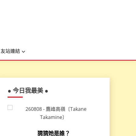
友站連結
● 今日我最美 ●
猜猜她是誰？