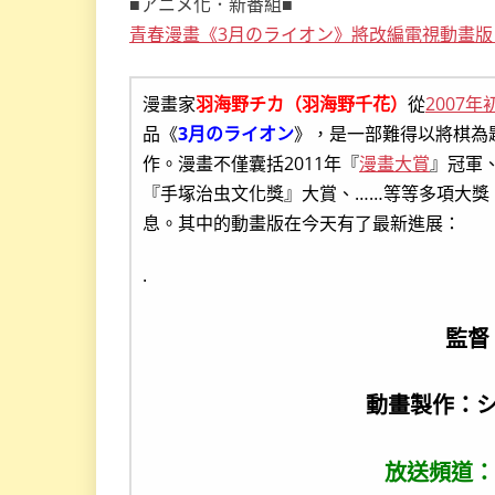
■アニメ化．新番組■
青春漫畫《3月のライオン》將改編電視動畫版
漫畫家
羽海野チカ（羽海野千花）
從
2007年
品《
3月のライオン
》，是一部難得以將棋為
作。漫畫不僅囊括2011年『
漫畫大賞
』冠軍
『手塚治虫文化獎』大賞、……等等多項大獎
息。其中的動畫版在今天有了最新進展：
.
監督
動畫製作：シ
放送頻道：