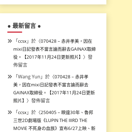
● 最新留言 ●
「
」於〈
ccsx
070428 – 赤井孝美，因在
mixi日記發表不當言論而辭去GAINAX取締
〉發
役。【2017年11月24日更新照片】
佈留言
「
Wang Yun
」於〈
070428 – 赤井孝
美，因在mixi日記發表不當言論而辭去
GAINAX取締役。【2017年11月24日更新
〉發佈留言
照片】
「
」於〈
ccsx
250405 – 睽違30年、魯邦
三世2D劇場版《LUPIN THE IIIRD THE
MOVIE 不死身の血族》宣布6/27上映、新