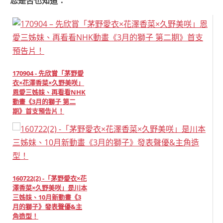
您是否也知道：
170904 - 先欣賞「茅野愛
衣×花澤香菜×久野美咲」
恩愛三姊妹、再看看NHK
動畫《3月的獅子 第二
期》首支預告片！
160722(2) -「茅野愛衣×花
澤香菜×久野美咲」是川本
三姊妹、10月新動畫《3
月的獅子》發表聲優&主
角造型！