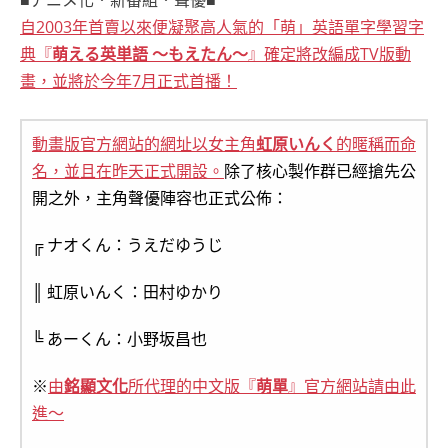
■アニメ化．新番組．聲優■
自2003年首賣以來便凝聚高人氣的「萌」英語單字學習字
典『
萌える英単語 ～もえたん～
』確定將改編成TV版動
畫，並將於今年7月正式首播！
動畫版官方網站的網址以女主角
虹原いんく
的暱稱而命
名，並且在昨天正式開設。
除了核心製作群已經搶先公
開之外，主角聲優陣容也正式公佈：
╔ ナオくん：うえだゆうじ
║ 虹原いんく：田村ゆかり
╚ あーくん：小野坂昌也
※
由
銘顯文化
所代理的中文版『
萌單
』官方網站請由此
進～