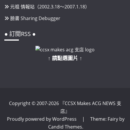
元祖 情報站（2002.3.18～2007.1.18）
臉書 Sharing Debugger
● 訂閱RSS ●
↑ 請點選圖片 ↑
Copyright © 2007-2026 『CCSX Makes ACG NEWS 支
店』
Proudly powered by WordPress
|
Theme: Fairy by
Candid Themes
.