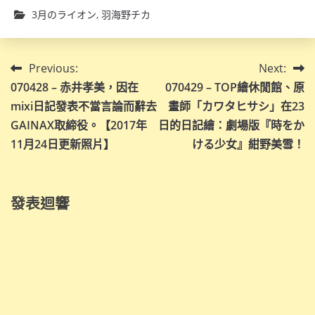
3月のライオン
,
羽海野チカ
文
Previous:
Next:
070428 – 赤井孝美，因在
070429 – TOP繪休閒館、原
章
mixi日記發表不當言論而辭去
畫師「カワタヒサシ」在23
導
GAINAX取締役。【2017年
日的日記繪：劇場版『時をか
11月24日更新照片】
ける少女』紺野美雪！
覽
發表迴響