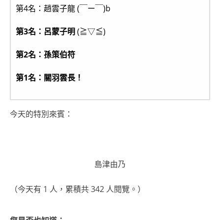
第4名：趙雲子龍 (￣ー￣)b
第3名：呂蒙子明
(≧▽≦)
第2名：孫策伯符
第1名：關羽雲長！
今天的特別來賓：
島津由乃
（今天有 1 人，累積共 342 人閱覽。）