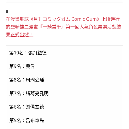
■
在漫畫雜誌《月刊コミックガム Comic Gum》上所進行
的鹽崎雄二漫畫『一騎當千』第一回人氣角色票選活動結
果正式出爐！
第10名：張飛益德
第9名：典偉
第8名：周瑜公瑾
第7名：諸葛亮孔明
第6名：劉備玄德
第5名：呂布奉先