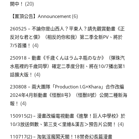
(20)
開中！
(6)
【置頂公告】Announcement
260525 – 不論你是山西人？平東人？請先觀賞動畫《正
反対な君と僕》（相反的你和我）第二季全新PV、將於
(4)
7/5首播！
250918 – 動畫《千歳くんはラムネ瓶のなか》（彈珠汽
水瓶裡的千歲同學）確定二季度分割、將在10/7播出第1
(4)
話擴大版！
230808 – 兩大團隊「Production I.G×Khara」合作改編
2024年4月新動畫《怪獣8号》（怪獸8號）公開二種新海
(4)
報！
150915(2) – 漫畫改編電視動畫《進撃！巨人中學校》於
(4)
10/3放送倒數、第三支＜里維&漢吉＞預告片公開！
110717(2) – 淘氣淫魔闖天關！18禁奇幻長篇漫畫