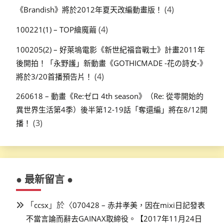
(4)
《Brandish》將於2012年夏天改編動畫版！
(4)
100221(1) – TOP繪魔繭
100205(2) – 好萊塢電影《新世紀福音戰士》計畫2011年
後開拍！「永野護」新動畫《GOTHICMADE -花の詩女-》
(4)
將於3/20首播預告片！
260618 – 動畫《Re:ゼロ 4th season》（Re: 從零開始的
異世界生活第4季）後半第12-19話「奪還編」將在8/12開
(3)
播！
● 最新留言 ●
「
」於〈
ccsx
070428 – 赤井孝美，因在mixi日記發表
不當言論而辭去GAINAX取締役。【2017年11月24日