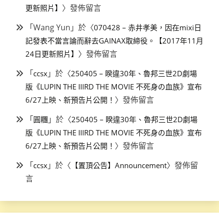
〉發佈留言
更新照片】
「
Wang Yun
」於〈
070428 – 赤井孝美，因在mixi日
記發表不當言論而辭去GAINAX取締役。【2017年11月
〉發佈留言
24日更新照片】
「
」於〈
ccsx
250405 – 睽違30年、魯邦三世2D劇場
版《LUPIN THE IIIRD THE MOVIE 不死身の血族》宣布
〉發佈留言
6/27上映、新預告片公開！
「
」於〈
圓糰
250405 – 睽違30年、魯邦三世2D劇場
版《LUPIN THE IIIRD THE MOVIE 不死身の血族》宣布
〉發佈留言
6/27上映、新預告片公開！
「
」於〈
〉發佈留
ccsx
【置頂公告】Announcement
言