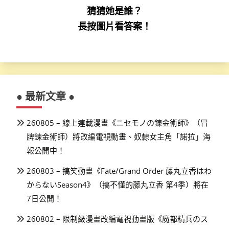
猜猜她是誰？
長按圖片看答案！
● 最新文章 ●
260805 – 線上連載漫畫《ニセモノの錬金術師》（冒
牌鍊金術師）將改編電視動畫、奴隸女主角「諾拉」海
報公開中！
260803 – 搞笑動畫《Fate/Grand Order 藤丸立香はわ
からないSeason4》（搞不懂的藤丸立香 第4季）將在
7日公開！
260802 – 限制級漫畫改編電視動畫版《魔都精兵のス