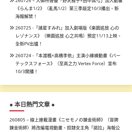
260726 – 大御所聲優「野沢雅子×田中真弓」加入動畫
《らんま1/2》（亂馬1/2）第三季敲定10/3播出、新
海報解禁！
260725 -「諸星すみれ」加入劇場版《楽園追放 心の
レゾナンス》（樂園追放 心之共鳴）預定11/13上映、
全新PV出爐！
260724 -「本渡楓×高橋李依」主演小褲褲動畫《バー
テックスフォース》（至高之力 Vertex Force）宣布
10/3開播！
● 本日熱門文章 ●
260805 – 線上連載漫畫《ニセモノの錬金術師》（冒牌
鍊金術師）將改編電視動畫、奴隸女主角「諾拉」海報公