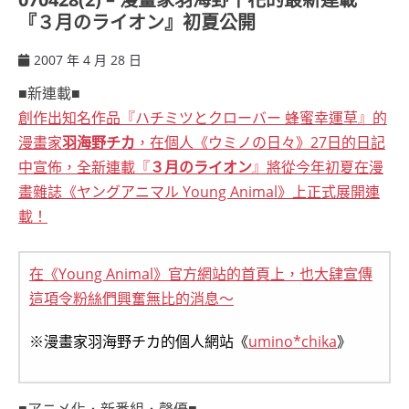
『３月のライオン』初夏公開
2007 年 4 月 28 日
ccsx
■新連載■
創作出知名作品『ハチミツとクローバー 蜂蜜幸運草』的
漫畫家
羽海野チカ
，在個人《ウミノの日々》27日的日記
中宣佈，全新連載『
３月のライオン
』將從今年初夏在漫
畫雜誌《ヤングアニマル Young Animal》上正式展開連
載！
在《Young Animal》官方網站的首頁上，也大肆宣傳
這項令粉絲們興奮無比的消息～
※漫畫家羽海野チカ的個人網站《
umino*chika
》