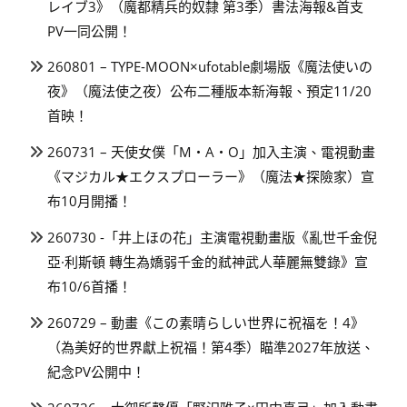
レイブ3》（魔都精兵的奴隸 第3季）書法海報&首支
PV一同公開！
260801 – TYPE-MOON×ufotable劇場版《魔法使いの
夜》（魔法使之夜）公布二種版本新海報、預定11/20
首映！
260731 – 天使女僕「M・A・O」加入主演、電視動畫
《マジカル★エクスプローラー》（魔法★探險家）宣
布10月開播！
260730 -「井上ほの花」主演電視動畫版《亂世千金倪
亞·利斯頓 轉生為嬌弱千金的弒神武人華麗無雙錄》宣
布10/6首播！
260729 – 動畫《この素晴らしい世界に祝福を！4》
（為美好的世界獻上祝福！第4季）瞄準2027年放送、
紀念PV公開中！