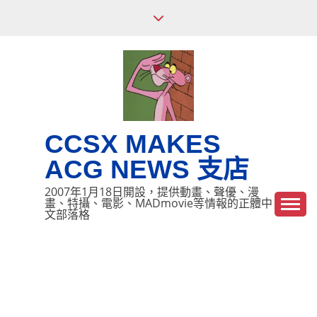
Skip
to
content
CCSX MAKES
ACG NEWS 支店
2007年1月18日開設，提供動畫、聲優、漫
畫、特攝、電影、MADmovie等情報的正體中
文部落格