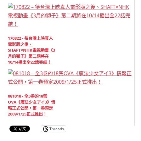
170822 - 待台灣上映真人
電影版之後、
SHAFT×NHK電視動畫《3
月的獅子》第二期將在
10/14播出全22話完結！
081018 - 全3卷的18禁
OVA《魔法少女アイ3》情
報正式公開，第一卷預定
2009/1/25正式推出！
Threads