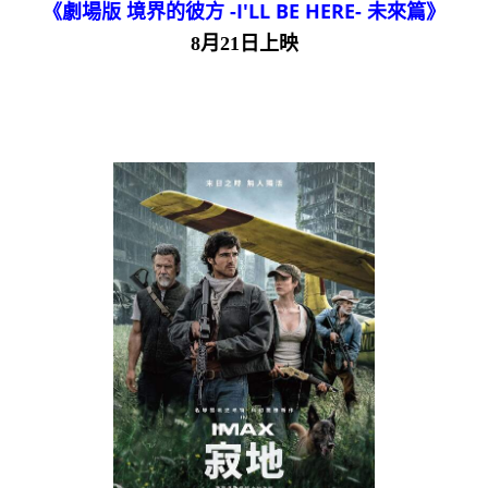
《劇場版 境界的彼方 -I'LL BE HERE- 未來篇》
8月21日上映