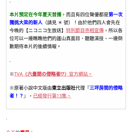
.
本片預定在今年夏天首播
，而且有四位聲優都是
第一次
獨挑大梁的新人
（請見 ＊ 號）！由於他們四人會先在
今晚的【ニコニコ生放送】
特別節目亮相宣傳
，所以各
位可以一邊瞧瞧他們的廬山真面目、聽聽演技、一邊倒
數期待本片的後續情報。
.
※
TVA《
六畳間の侵略者!?
》官方網站。
※原著小說中文版由
東立出版社
代理『
三坪房間的侵略
者！？
』，
已經發行第13集。
.