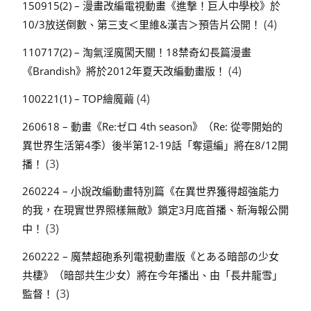
150915(2) – 漫畫改編電視動畫《進撃！巨人中學校》於
(4)
10/3放送倒數、第三支＜里維&漢吉＞預告片公開！
110717(2) – 淘氣淫魔闖天關！18禁奇幻長篇漫畫
(4)
《Brandish》將於2012年夏天改編動畫版！
(4)
100221(1) – TOP繪魔繭
260618 – 動畫《Re:ゼロ 4th season》（Re: 從零開始的
異世界生活第4季）後半第12-19話「奪還編」將在8/12開
(3)
播！
260224 – 小說改編動畫特別篇《在異世界獲得超強能力
的我，在現實世界照樣無敵》鎖定3月底首播、新海報公開
(3)
中！
260222 – 魔禁超砲系列電視動畫版《とある暗部の少女
共棲》（暗部共生少女）將在今年播出、由「長井龍雪」
(3)
監督！