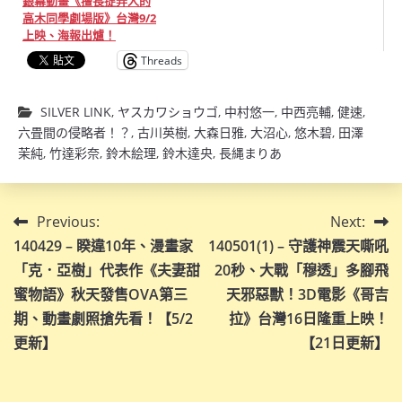
銀幕動畫《擅長捉弄人的
高木同學劇場版》台灣9/2
上映、海報出爐！
Threads
SILVER LINK
,
ヤスカワショウゴ
,
中村悠一
,
中西亮輔
,
健速
,
六畳間の侵略者！？
,
古川英樹
,
大森日雅
,
大沼心
,
悠木碧
,
田澤
茉純
,
竹達彩奈
,
鈴木絵理
,
鈴木達央
,
長縄まりあ
文
Previous:
Next:
140429 – 睽違10年、漫畫家
140501(1) – 守護神震天嘶吼
章
「克．亞樹」代表作《夫妻甜
20秒、大戰「穆透」多腳飛
導
蜜物語》秋天發售OVA第三
天邪惡獸！3D電影《哥吉
期、動畫劇照搶先看！【5/2
拉》台灣16日隆重上映！
覽
更新】
【21日更新】