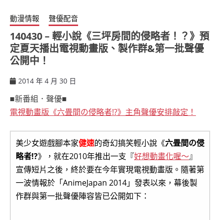
動漫情報
聲優配音
140430 – 輕小說《三坪房間的侵略者！？》預
定夏天播出電視動畫版、製作群&第一批聲優
公開中！
2014 年 4 月 30 日
ccsx
■新番組．聲優■
電視動畫版《六畳間の侵略者!?》主角聲優安排敲定！
美少女遊戲腳本家
健速
的奇幻搞笑輕小說《
六畳間の侵
略者!?
》，就在2010年推出一支『
好想動畫化喔～
』
宣傳短片之後，終於要在今年實現電視動畫版。隨著第
一波情報於「AnimeJapan 2014」發表以來，幕後製
作群與第一批聲優陣容皆已公開如下：
.