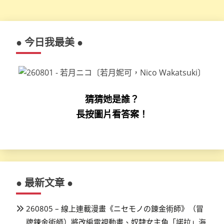
● 今日我最美 ●
猜猜她是誰？
長按圖片看答案！
● 最新文章 ●
260805 – 線上連載漫畫《ニセモノの錬金術師》（冒
牌鍊金術師）將改編電視動畫、奴隸女主角「諾拉」海