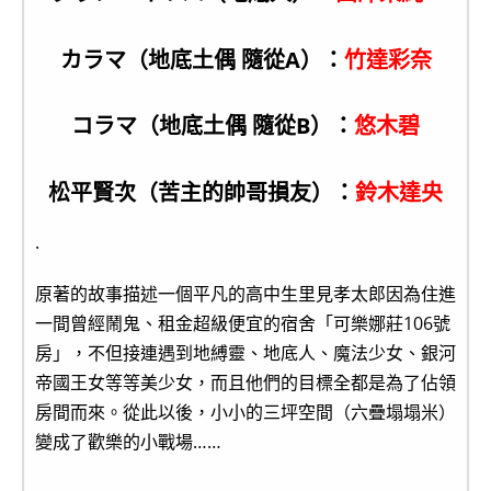
カラマ（地底土偶 隨從A）：
竹達彩奈
コラマ（地底土偶 隨從B）：
悠木碧
松平賢次（苦主的帥哥損友）：
鈴木達央
.
原著的故事描述一個平凡的高中生里見孝太郎因為住進
一間曾經鬧鬼、租金超級便宜的宿舍「可樂娜莊106號
房」，不但接連遇到地縛靈、地底人、魔法少女、銀河
帝國王女等等美少女，而且他們的目標全都是為了佔領
房間而來。從此以後，小小的三坪空間（六疊塌塌米）
變成了歡樂的小戰場……