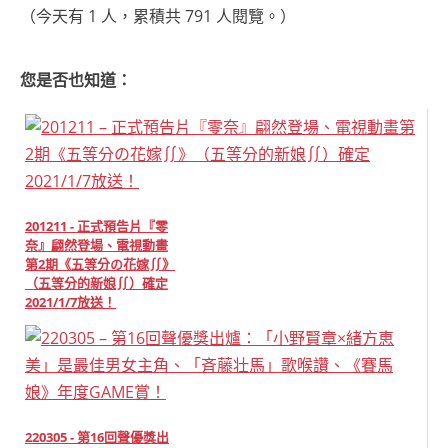
（今天有 1 人，累積共 791 人閱覽。）
您是否也知道：
201211 - 正式預告片『零
奈』翩然登場、電視動畫
第2期《五等分の花嫁∬》
（五等分的新娘∬）確定
2021/1/7放送！
220305 - 第16回聲優獎出