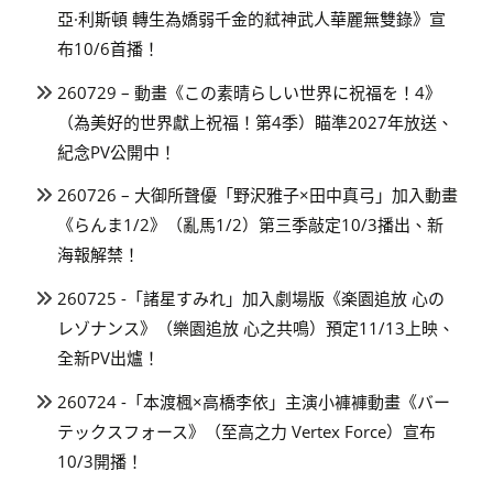
亞·利斯頓 轉生為嬌弱千金的弒神武人華麗無雙錄》宣
布10/6首播！
260729 – 動畫《この素晴らしい世界に祝福を！4》
（為美好的世界獻上祝福！第4季）瞄準2027年放送、
紀念PV公開中！
260726 – 大御所聲優「野沢雅子×田中真弓」加入動畫
《らんま1/2》（亂馬1/2）第三季敲定10/3播出、新
海報解禁！
260725 -「諸星すみれ」加入劇場版《楽園追放 心の
レゾナンス》（樂園追放 心之共鳴）預定11/13上映、
全新PV出爐！
260724 -「本渡楓×高橋李依」主演小褲褲動畫《バー
テックスフォース》（至高之力 Vertex Force）宣布
10/3開播！