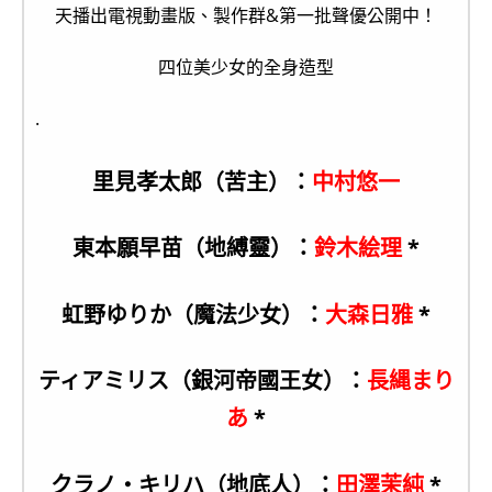
四位美少女的全身造型
.
里見孝太郎（苦主）：
中村悠一
東本願早苗（地縛靈）：
鈴木絵理
*
虹野ゆりか（魔法少女）：
大森日雅
*
ティアミリス（銀河帝國王女）：
長縄まり
あ
*
クラノ・キリハ（地底人）：
田澤茉純
*