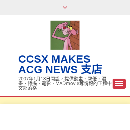
Skip
to
content
CCSX MAKES
ACG NEWS 支店
2007年1月18日開設，提供動畫、聲優、漫
畫、特攝、電影、MADmovie等情報的正體中
文部落格