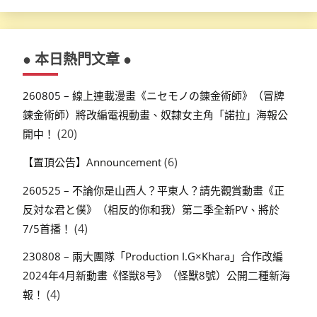
● 本日熱門文章 ●
260805 – 線上連載漫畫《ニセモノの錬金術師》（冒牌
鍊金術師）將改編電視動畫、奴隸女主角「諾拉」海報公
(20)
開中！
(6)
【置頂公告】Announcement
260525 – 不論你是山西人？平東人？請先觀賞動畫《正
反対な君と僕》（相反的你和我）第二季全新PV、將於
(4)
7/5首播！
230808 – 兩大團隊「Production I.G×Khara」合作改編
2024年4月新動畫《怪獣8号》（怪獸8號）公開二種新海
(4)
報！