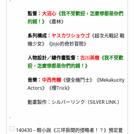
監督：
大沼心
《我不受歡迎，怎麼想都是你們
的錯！》
《農林》
系列構成：
ヤスカワショウゴ
《超次元戰記 戰
機少女》《JoJo的奇妙冒險》
人物設計／總作畫監督：
古川英樹
《我不受歡
迎，怎麼想都是你們的錯！》
音樂：
中西亮輔
《健全機鬥士》《Mekakucity
Actors》《櫻Trick》
動畫製作：シルバーリンク（SILVER LINK.）
.