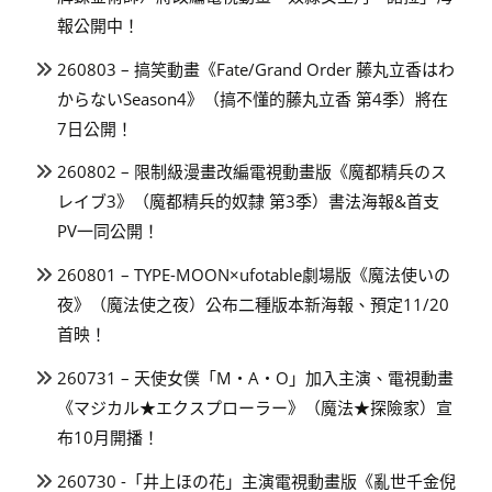
報公開中！
260803 – 搞笑動畫《Fate/Grand Order 藤丸立香はわ
からないSeason4》（搞不懂的藤丸立香 第4季）將在
7日公開！
260802 – 限制級漫畫改編電視動畫版《魔都精兵のス
レイブ3》（魔都精兵的奴隸 第3季）書法海報&首支
PV一同公開！
260801 – TYPE-MOON×ufotable劇場版《魔法使いの
夜》（魔法使之夜）公布二種版本新海報、預定11/20
首映！
260731 – 天使女僕「M・A・O」加入主演、電視動畫
《マジカル★エクスプローラー》（魔法★探險家）宣
布10月開播！
260730 -「井上ほの花」主演電視動畫版《亂世千金倪