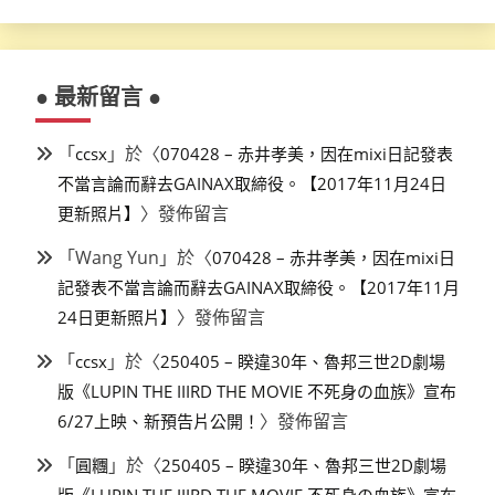
● 最新留言 ●
「
」於〈
ccsx
070428 – 赤井孝美，因在mixi日記發表
不當言論而辭去GAINAX取締役。【2017年11月24日
〉發佈留言
更新照片】
「
Wang Yun
」於〈
070428 – 赤井孝美，因在mixi日
記發表不當言論而辭去GAINAX取締役。【2017年11月
〉發佈留言
24日更新照片】
「
」於〈
ccsx
250405 – 睽違30年、魯邦三世2D劇場
版《LUPIN THE IIIRD THE MOVIE 不死身の血族》宣布
〉發佈留言
6/27上映、新預告片公開！
「
」於〈
圓糰
250405 – 睽違30年、魯邦三世2D劇場
版《LUPIN THE IIIRD THE MOVIE 不死身の血族》宣布