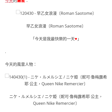
今天
的
壽星
：
早乙女浪漫〔Roman Saotome〕
「今天是我最快樂的一天
♥
」
.
今天的風雲人物：
ニケ・ルメルシエ / ニケ姫〔妮可·魯梅露希耶 公主，
Queen Nike Remercier〕