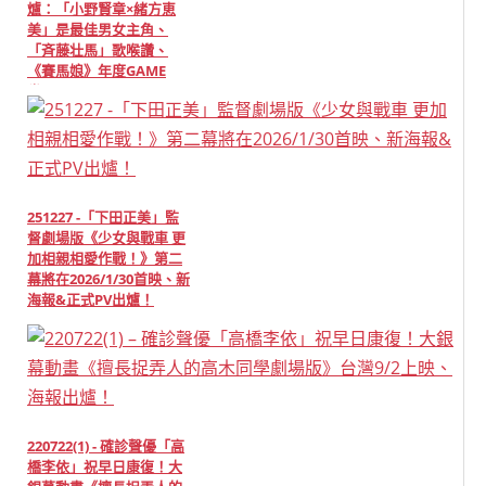
爐：「小野賢章×緒方恵
美」是最佳男女主角、
「斉藤壮馬」歌喉讚、
《賽馬娘》年度GAME
賞！
251227 -「下田正美」監
督劇場版《少女與戰車 更
加相親相愛作戰！》第二
幕將在2026/1/30首映、新
海報&正式PV出爐！
220722(1) - 確診聲優「高
橋李依」祝早日康復！大