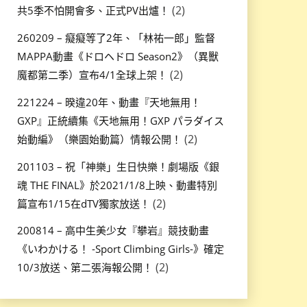
(2)
共5季不怕開會多、正式PV出爐！
260209 – 癡癡等了2年、「林祐一郎」監督
MAPPA動畫《ドロヘドロ Season2》（異獸
(2)
魔都第二季）宣布4/1全球上架！
221224 – 暌違20年、動畫『天地無用！
GXP』正統續集《天地無用！GXP パラダイス
(2)
始動編》（樂園始動篇）情報公開！
201103 – 祝「神樂」生日快樂！劇場版《銀
魂 THE FINAL》於2021/1/8上映、動畫特別
(2)
篇宣布1/15在dTV獨家放送！
200814 – 高中生美少女『攀岩』競技動畫
《いわかける！ -Sport Climbing Girls-》確定
(2)
10/3放送、第二張海報公開！