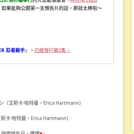
。如果能夠公開第一支預告片的話，那就太棒啦～
YER 忍者殺手
』，
已經發行第2集。
哈特曼，Erica Hartmann〕
、快樂過生日、嘿嘿
♥
」