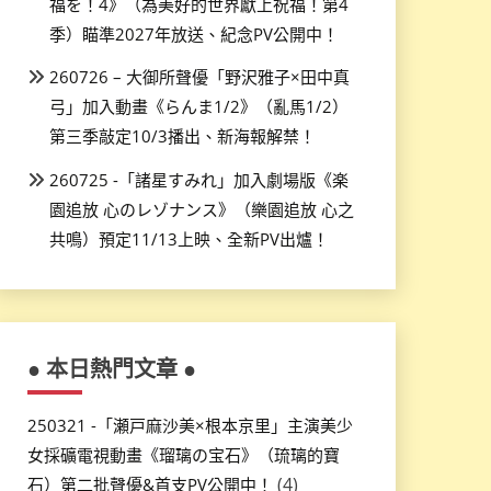
福を！4》（為美好的世界獻上祝福！第4
季）瞄準2027年放送、紀念PV公開中！
260726 – 大御所聲優「野沢雅子×田中真
弓」加入動畫《らんま1/2》（亂馬1/2）
第三季敲定10/3播出、新海報解禁！
260725 -「諸星すみれ」加入劇場版《楽
園追放 心のレゾナンス》（樂園追放 心之
共鳴）預定11/13上映、全新PV出爐！
● 本日熱門文章 ●
250321 -「瀬戸麻沙美×根本京里」主演美少
女採礦電視動畫《瑠璃の宝石》（琉璃的寶
(4)
石）第二批聲優&首支PV公開中！