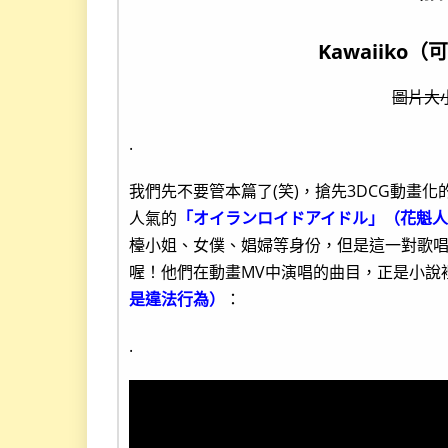
Kawaiiko
圖片大小
.
我們先不要管本篇了(笑)，搶先3DCG動畫
人氣的
「オイランロイドアイドル」（花魁
檯小姐、女僕、娼婦等身份，但是這一對歌
喔！他們在動畫MV中演唱的曲目，正是小說
是違法行為）
：
.