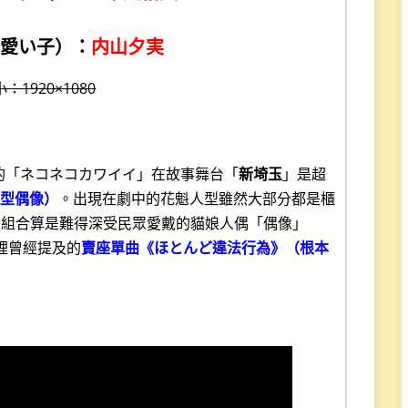
（可愛い子）：
内山夕実
：1920×1080
化的「ネコネコカワイイ」在故事舞台「
新埼玉
」是超
人型偶像）
。出現在劇中的花魁人型雖然大部分都是櫃
唱組合算是難得深受民眾愛戴的貓娘人偶「偶像」
裡曾經提及的
賣座單曲《ほとんど違法行為》（根本