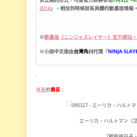
2014
」，相信到時候就有具體的動畫版情報
.
※
動畫版《ニンジャスレイヤー》官方網站。
※小說中文版由
台灣角川
代理『
NINJA SLA
.
今天
的
壽星
：
エーリカ・ハルトマン〔艾莉卡·
「輕鬆過日子