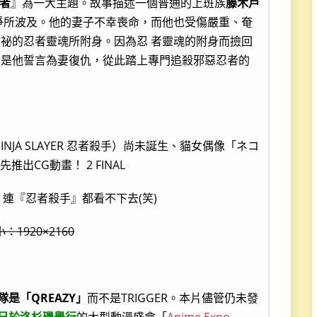
忍者
』為一大主題。故事描述一個普通的上班族
藤木戶
爭所波及。他的妻子不幸喪命，而他也受傷嚴重、奄
祕的忍者靈魂所附身。因為忍 者靈魂的附身而撿回
於是他誓言為妻復仇，從此踏上專門追殺邪惡忍者的
連『忍者殺手』都看不下去(笑)
：1920×2160
隊是「QREAZY」
而不是TRIGGER。本片儘管仍未發
6日於洛杉磯舉行
的大型動漫盛會「
Anime Expo