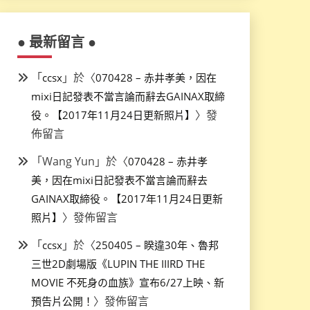
● 最新留言 ●
「
」於〈
ccsx
070428 – 赤井孝美，因在
mixi日記發表不當言論而辭去GAINAX取締
〉發
役。【2017年11月24日更新照片】
佈留言
「
Wang Yun
」於〈
070428 – 赤井孝
美，因在mixi日記發表不當言論而辭去
GAINAX取締役。【2017年11月24日更新
〉發佈留言
照片】
「
」於〈
ccsx
250405 – 睽違30年、魯邦
三世2D劇場版《LUPIN THE IIIRD THE
MOVIE 不死身の血族》宣布6/27上映、新
〉發佈留言
預告片公開！