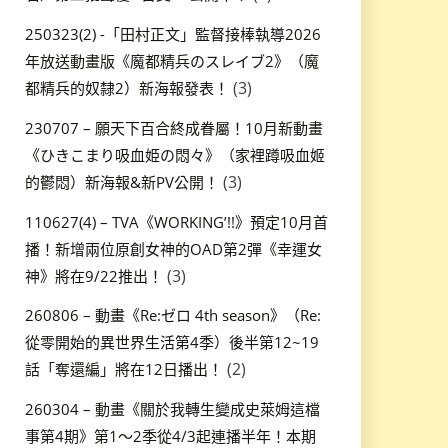
250323(2) -「田村正文」監督接棒執導2026
年放送動畫版《魔都精兵のスレイブ2》（魔
(3)
都精兵的奴隸2）新海報發表！
230707 – 願天下百合終成眷屬！10月新動畫
《ひきこまり吸血姫の悶々》（家裡蹲吸血姬
(3)
的鬱悶）新海報&新PV公開！
110627(4) – TVA《WORKING’!!》預定10月首
播！新增兩位原創女神的OAD第2彈《幸運女
(3)
神》將在9/22推出！
260806 – 動畫《Re:ゼロ 4th season》（Re:
從零開始的異世界生活第4季）後半第12~19
(2)
話「奪還編」將在12日播出！
260304 – 動畫《關於我轉生變成史萊姆這檔
事第4期》第1～2季從4/3起連播半年！本期