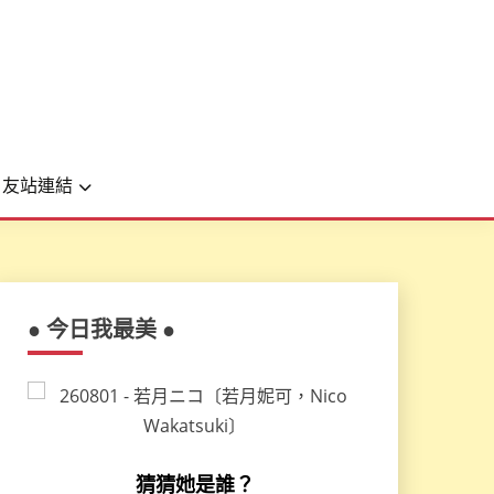
友站連結
● 今日我最美 ●
猜猜她是誰？