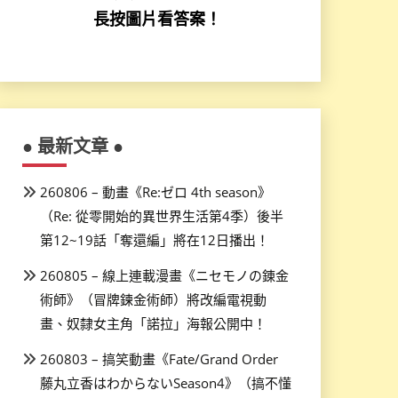
長按圖片看答案！
● 最新文章 ●
260806 – 動畫《Re:ゼロ 4th season》
（Re: 從零開始的異世界生活第4季）後半
第12~19話「奪還編」將在12日播出！
260805 – 線上連載漫畫《ニセモノの錬金
術師》（冒牌鍊金術師）將改編電視動
畫、奴隸女主角「諾拉」海報公開中！
260803 – 搞笑動畫《Fate/Grand Order
藤丸立香はわからないSeason4》（搞不懂