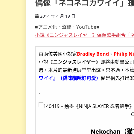
偶像「ネコネコカワイイ」搶
2014 年 4 月 19 日
ccsx
■アニメ化．聲優．YouTube■
小說《ニンジャスレイヤー》偶像歌手組合「
由兩位美國小說家
Bradley Bond
、
Philip N
小說《
ニンジャスレイヤー
》即將由動畫公司
週，本片的最新進展堂堂出爐。只不過，本
ワイイ』（貓咪貓咪好可愛）
倒是搶先推出3
.
Nekochan（