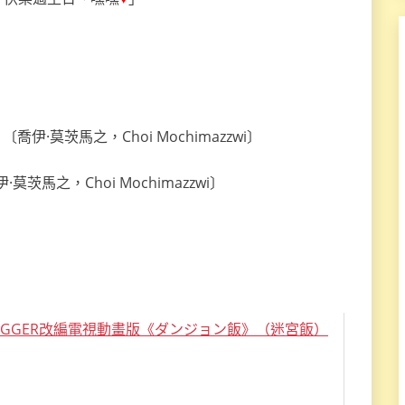
茨馬之，Choi Mochimazzwi〕