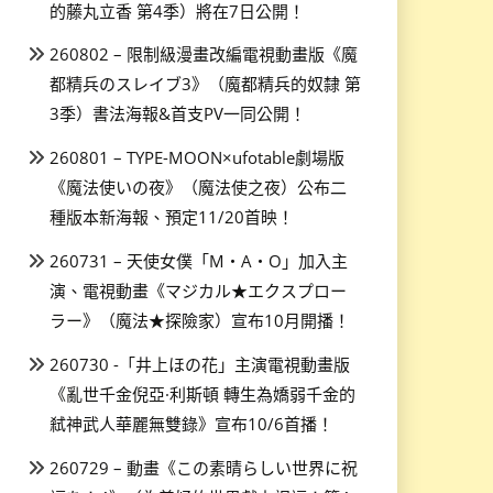
的藤丸立香 第4季）將在7日公開！
260802 – 限制級漫畫改編電視動畫版《魔
都精兵のスレイブ3》（魔都精兵的奴隸 第
3季）書法海報&首支PV一同公開！
260801 – TYPE-MOON×ufotable劇場版
《魔法使いの夜》（魔法使之夜）公布二
種版本新海報、預定11/20首映！
260731 – 天使女僕「M・A・O」加入主
演、電視動畫《マジカル★エクスプロー
ラー》（魔法★探險家）宣布10月開播！
260730 -「井上ほの花」主演電視動畫版
《亂世千金倪亞·利斯頓 轉生為嬌弱千金的
弒神武人華麗無雙錄》宣布10/6首播！
260729 – 動畫《この素晴らしい世界に祝