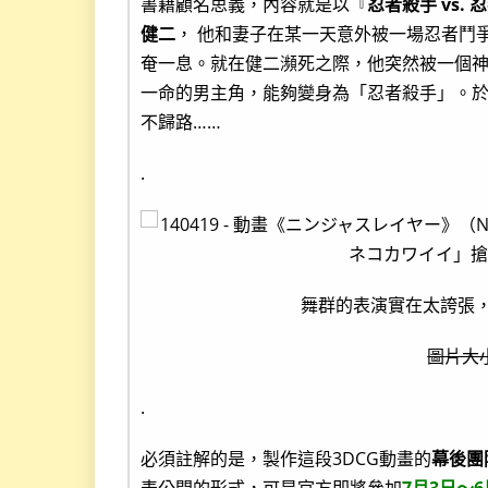
書籍顧名思義，內容就是以『
忍者殺手 vs. 
健二
， 他和妻子在某一天意外被一場忍者鬥
奄一息。就在健二瀕死之際，他突然被一個神
一命的男主角，能夠變身為「忍者殺手」。
不歸路……
.
舞群的表演實在太誇張，
圖片大小
.
必須註解的是，製作這段3DCG動畫的
幕後團
表公開的形式，可是官方即將參加
7月3日～