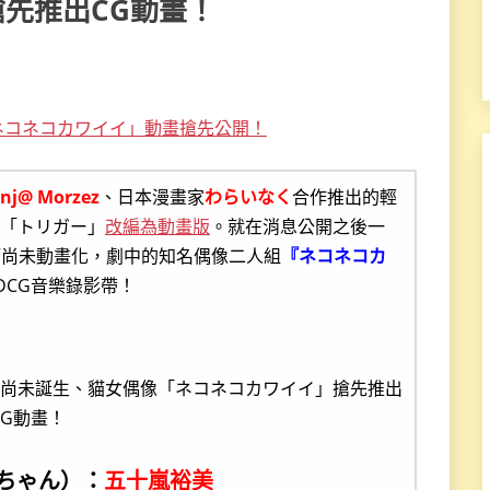
先推出CG動畫！
ネコネコカワイイ」動畫搶先公開！
inj@ Morzez
、日本漫畫家
わらいなく
合作推出的輕
「トリガー」
改編為動畫版
。就在消息公開之後一
篇尚未動畫化，劇中的知名偶像二人組
『ネコネコカ
DCG音樂錄影帶！
猫ちゃん）：
五十嵐裕美