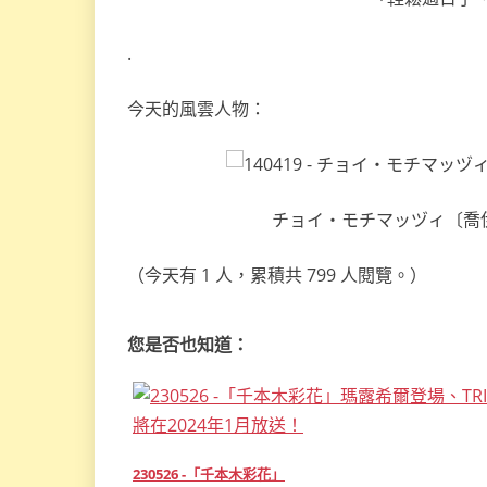
.
今天的風雲人物：
チョイ・モチマッヅィ〔喬伊·莫
（今天有 1 人，累積共 799 人閱覽。）
您是否也知道：
230526 -「千本木彩花」