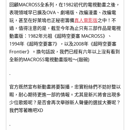
回顧MACROSS全系列，在1982初代的電視動畫之後，
表現領域早已擴及OVA、劇場版、改編漫畫、改編電
玩，甚至在好萊塢也正秘密籌備
真人電影版
之中！不
過，值得注意的是，截至今年為止只有三部作品是電視
動畫版：1982年元祖《超時空要塞 MACROSS》、
1994年《超時空要塞7》，以及2008年《超時空要塞
Frontier》。換句話說，我們已經有六年以上沒有看到
全新的MACROSS電視動畫版啦～(敲碗)
.
官方既然宣布新動畫將要製播，忠實粉絲們不妨好整以
暇，耐心期待更進一部的情報。尤其是新片將會出現多
少位歌姬呢？是否會再次舉辦新人聲優的選拔大賽呢？
我們等著瞧吧XD
.