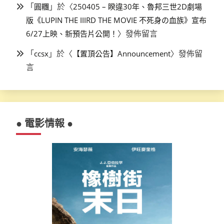
「
」於〈
圓糰
250405 – 睽違30年、魯邦三世2D劇場
版《LUPIN THE IIIRD THE MOVIE 不死身の血族》宣布
〉發佈留言
6/27上映、新預告片公開！
「
」於〈
〉發佈留
ccsx
【置頂公告】Announcement
言
● 電影情報 ●