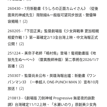
260430 – 7月新動畫《うしろの正面カムイさん》（從後
面來的神威先生）限制級&一般版可望同步放送、聲優陣
(2)
容揭曉！
260205 -「下田正美」監督劇場版《少女與戰車 更加相親
相愛作戰！》第一幕確定2/13全台灣上映、中文海報正式
(2)
公開！
251224 – 美奈子老師「嶋村侑」登場！電視動畫版《地
獄先生ぬ～べ～》（靈異教師神眉）第二季將在2026/1/7
(2)
首播！
250307 – 監督尚未公布，英雄海報出爐：新動畫《ワン
パンマン3》（一拳超人 ONE-PUNCH MAN 3）宣布10月
(2)
放送！
210813 -《劇場版 刀劍神域 Progressive 無星夜的詠歎
調》台灣確定11/12上映、「水瀬いのり」原創美少女角