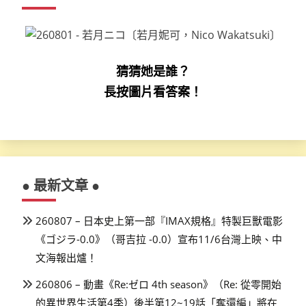
猜猜她是誰？
長按圖片看答案！
● 最新文章 ●
260807 – 日本史上第一部『IMAX規格』特製巨獸電影
《ゴジラ-0.0》（哥吉拉 -0.0）宣布11/6台灣上映、中
文海報出爐！
260806 – 動畫《Re:ゼロ 4th season》（Re: 從零開始
的異世界生活第4季）後半第12~19話「奪還編」將在