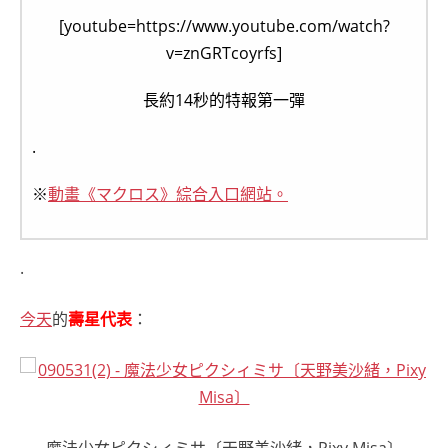
[youtube=https://www.youtube.com/watch?
v=znGRTcoyrfs]
長約14秒的特報第一彈
.
※
動畫《マクロス》綜合入口網站。
.
今天
的
壽星代表
：
魔法少女ピクシィミサ〔天野美沙緒，Pixy Misa〕