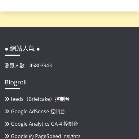
● 網站人氣 ●
瀏覽人數：45803943
Blogroll
feeds（Briefcake）控制台
Google AdSense 控制台
Google Analytics GA-4 控制台
Google 的 PageSpeed Insights