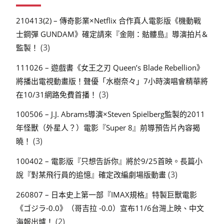
210413(2) – 傳奇影業×Netflix 合作真人電影版《機動戰
士鋼彈 GUNDAM》確定請來『金剛：骷髏島』導演拍片&
(3)
監製！
111026 – 遊戲書《女王之刃 Queen’s Blade Rebellion》
將播出電視動畫版！聲優「水樹奈々」7小時演唱會精華將
(3)
在10/31網路免費首播！
100506 – J.J. Abrams導演×Steven Spielberg監製的2011
年怪獸（外星人？）電影『Super 8』前導預告片內容揭
(3)
曉！
100402 – 電影版『只想告訴你』將於9/25首映。長篇小
(3)
說『對某飛行員的追憶』確定改編劇場版動畫
260807 – 日本史上第一部『IMAX規格』特製巨獸電影
《ゴジラ-0.0》（哥吉拉 -0.0）宣布11/6台灣上映、中文
(2)
海報出爐！