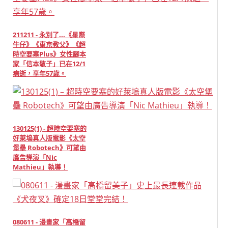
211211 - 永別了...《星際
牛仔》《東京教父》《超
時空要塞Plus》女性腳本
家「信本敬子」已在12/1
病逝，享年57歲。
130125(1) - 超時空要塞的
好萊塢真人版電影《太空
堡壘 Robotech》可望由
廣告導演「Nic
Mathieu」執導！
080611 - 漫畫家「高橋留