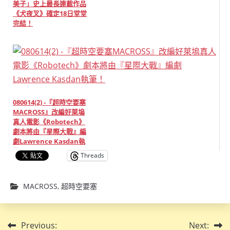
美子」史上最長連載作品
《犬夜叉》確定18日堂堂
完結！
080614(2) -『超時空要塞
MACROSS』改編好萊塢
真人電影《Robotech》
劇本將由『星際大戰』編
劇Lawrence Kasdan執
筆！
Threads
MACROSS
,
超時空要塞
文
Previous:
Next: