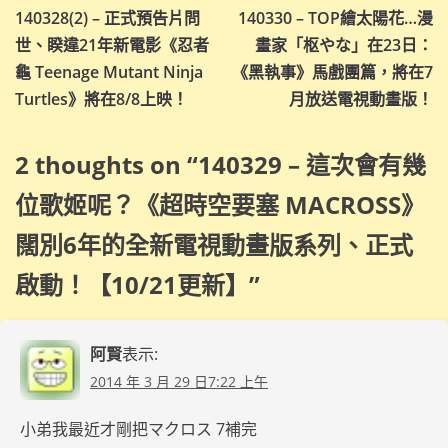
140328(2) – 正式預告片問
140330 – TOP繪太陽花…漫
章
世、睽違21年新電影《忍者
畫家「枢やな」在23日：
導
龜 Teenage Mutant Ninja
《黑執事》馬戲團篇，將在7
Turtles》將在8/8上映！
月放送電視動畫版！
覽
2 thoughts on “
140329 – 這次會有幾
位歌姬呢？《超時空要塞 MACROSS》
闊別6年的全新電視動畫版系列、正式
啟動！【10/21更新】
”
阿賢
表示:
2014 年 3 月 29 日7:22 上午
小弟我最近才剛把マクロス 7補完