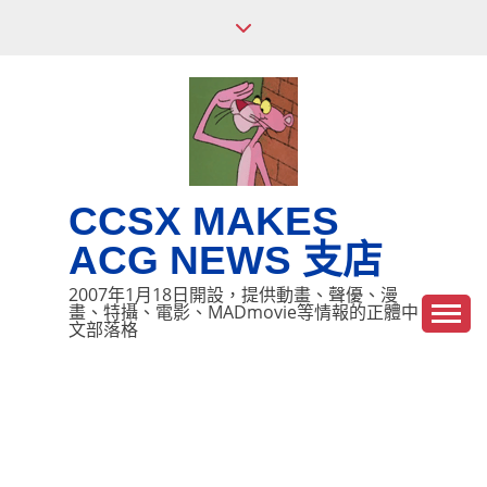
Skip
to
content
CCSX MAKES
ACG NEWS 支店
2007年1月18日開設，提供動畫、聲優、漫
畫、特攝、電影、MADmovie等情報的正體中
文部落格