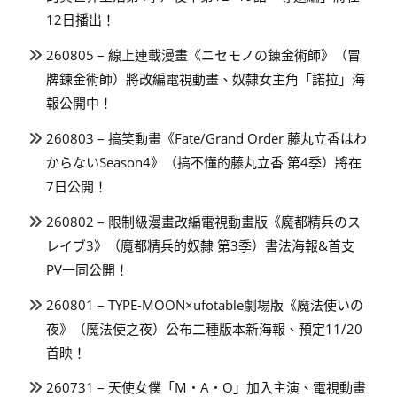
12日播出！
260805 – 線上連載漫畫《ニセモノの錬金術師》（冒
牌鍊金術師）將改編電視動畫、奴隸女主角「諾拉」海
報公開中！
260803 – 搞笑動畫《Fate/Grand Order 藤丸立香はわ
からないSeason4》（搞不懂的藤丸立香 第4季）將在
7日公開！
260802 – 限制級漫畫改編電視動畫版《魔都精兵のス
レイブ3》（魔都精兵的奴隸 第3季）書法海報&首支
PV一同公開！
260801 – TYPE-MOON×ufotable劇場版《魔法使いの
夜》（魔法使之夜）公布二種版本新海報、預定11/20
首映！
260731 – 天使女僕「M・A・O」加入主演、電視動畫