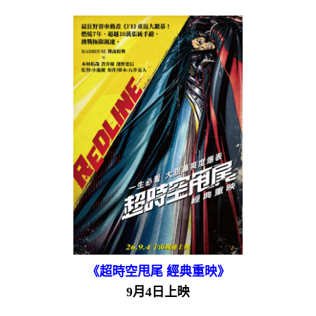
《超時空甩尾 經典重映》
9月4日上映