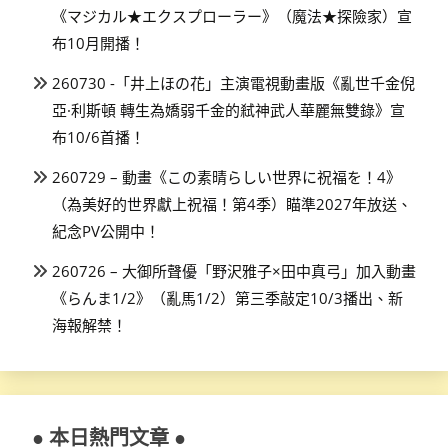
《マジカル★エクスプローラー》（魔法★探險家）宣
布10月開播！
260730 -「井上ほの花」主演電視動畫版《亂世千金倪
亞·利斯頓 轉生為嬌弱千金的弒神武人華麗無雙錄》宣
布10/6首播！
260729 – 動畫《この素晴らしい世界に祝福を！4》
（為美好的世界獻上祝福！第4季）瞄準2027年放送、
紀念PV公開中！
260726 – 大御所聲優「野沢雅子×田中真弓」加入動畫
《らんま1/2》（亂馬1/2）第三季敲定10/3播出、新
海報解禁！
● 本日熱門文章 ●