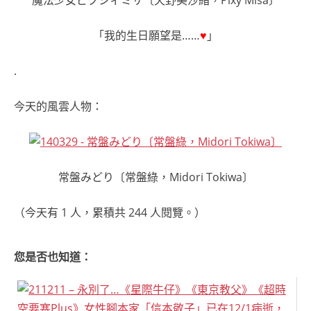
「我的生日願望是……
♥
」
.
今天的風雲人物：
常盤みどり〔常盤綠，Midori Tokiwa〕
（今天有 1 人，累積共 244 人閱覽。）
您是否也知道：