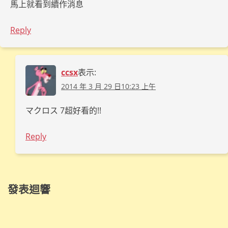
馬上就看到續作消息
Reply
ccsx
表示:
2014 年 3 月 29 日10:23 上午
マクロス 7超好看的!!
Reply
發表迴響