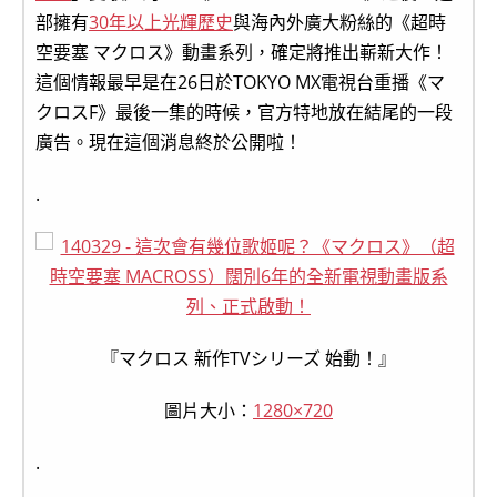
部擁有
30年以上光輝歷史
與海內外廣大粉絲的《超時
空要塞 マクロス》動畫系列，確定將推出嶄新大作！
這個情報最早是在26日於TOKYO MX電視台重播《マ
クロスF》最後一集的時候，官方特地放在結尾的一段
廣告。現在這個消息終於公開啦！
.
『マクロス 新作TVシリーズ 始動！』
圖片大小：
1280×720
.