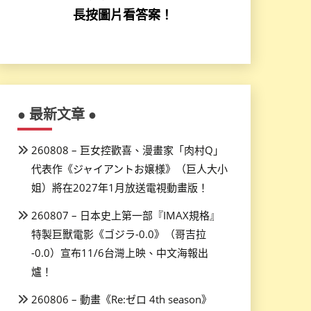
長按圖片看答案！
● 最新文章 ●
260808 – 巨女控歡喜、漫畫家「肉村Q」
代表作《ジャイアントお嬢様》（巨人大小
姐）將在2027年1月放送電視動畫版！
260807 – 日本史上第一部『IMAX規格』
特製巨獸電影《ゴジラ-0.0》（哥吉拉
-0.0）宣布11/6台灣上映、中文海報出
爐！
260806 – 動畫《Re:ゼロ 4th season》