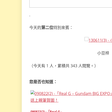
.
今天的
第二位
特別來賓：
小豆梓〔A
（今天有 1 人，累積共 343 人閱覽。）
您是否也知道：
090822(2) -「Real G -