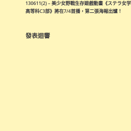
130611(2) – 美少女野戰生存遊戲動畫《ステラ女
章
高等科C3部》將在7/4首播，第二張海報出爐！
導
覽
發表迴響