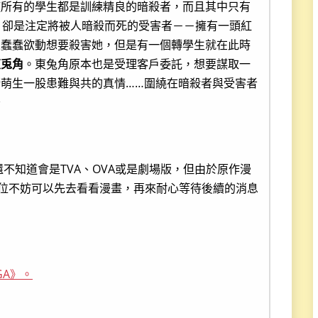
僅所有的學生都是訓練精良的暗殺者，而且其中只有
，卻是注定將被人暗殺而死的受害者－－擁有一頭紅
人蠢蠢欲動想要殺害她，但是有一個轉學生就在此時
東兎角
。東兔角原本也是受理客戶委託，想要謀取一
萌生一股患難與共的真情……圍繞在暗殺者與受害者
～
不知道會是TVA、OVA或是劇場版，但由於原作漫
各位不妨可以先去看看漫畫，再來耐心等待後續的消息
GA》。