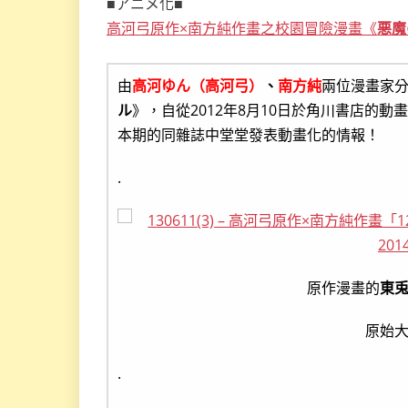
■アニメ化■
高河弓原作×南方純作畫之校園冒險漫畫《
悪魔
由
高河ゆん（高河弓）
、
南方純
兩位漫畫家
ル
》，自從2012年8月10日於角川書店的動畫
本期的同雜誌中堂堂發表動畫化的情報！
.
原作漫畫的
東
原始
.