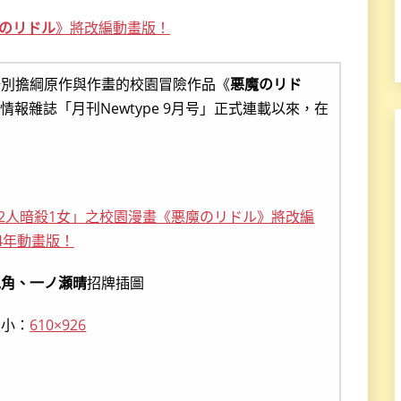
のリドル
》將改編動畫版！
分別擔綱原作與作畫的校園冒險作品《
悪魔のリド
情報雜誌「月刊Newtype 9月号」正式連載以來，在
兎角、一ノ瀬晴
招牌插圖
大小：
610×926