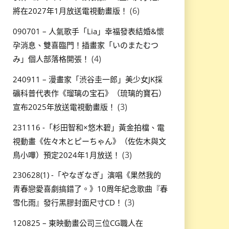
(6)
將在2027年1月放送電視動畫版！
090701 – 人氣歌手「Lia」幸福發表結婚&懷
孕消息、雙喜臨門！插畫家「いのまたむつ
(4)
み」個人部落格開張！
240911 – 漫畫家「渋谷圭一郎」美少女JK採
礦科普代表作《瑠璃の宝石》（琉璃的寶石）
(3)
宣布2025年放送電視動畫版！
231116 -「杉田智和×悠木碧」黃金拍檔、電
視動畫《佐々木とピーちゃん》（佐佐木與文
(3)
鳥小嗶）預定2024年1月放送！
230628(1) -「やなぎなぎ」演唱《果然我的
青春戀愛喜劇搞錯了。》10周年紀念歌曲『春
(3)
雪化雨』發行黑膠封面尺寸CD！
120825 – 東映動畫公司三位CG職人在