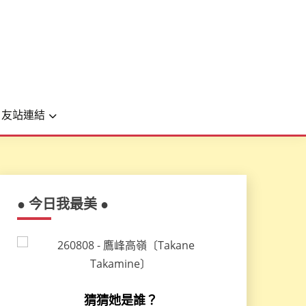
友站連結
● 今日我最美 ●
猜猜她是誰？