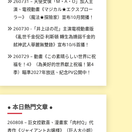
260731 – 天使女僕「M・A・O」加入主
演、電視動畫《マジカル★エクスプロー
ラー》（魔法★探險家）宣布10月開播！
260730 -「井上ほの花」主演電視動畫版
《亂世千金倪亞·利斯頓 轉生為嬌弱千金的
弒神武人華麗無雙錄》宣布10/6首播！
260729 – 動畫《この素晴らしい世界に祝
福を！4》（為美好的世界獻上祝福！第4
季）瞄準2027年放送、紀念PV公開中！
● 本日熱門文章 ●
260808 – 巨女控歡喜、漫畫家「肉村Q」代
表作《ジャイアントお嬢様》（巨人大小姐）