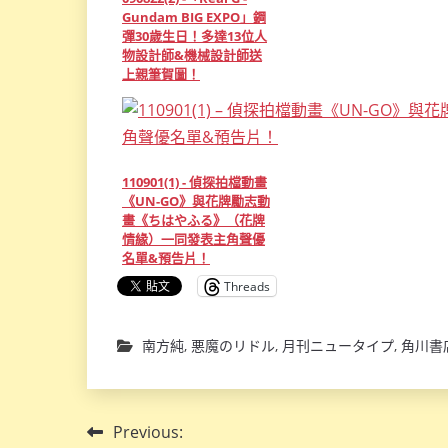
Gundam BIG EXPO」鋼
彈30歲生日！多達13位人
物設計師&機械設計師送
上親筆賀圖！
110901(1) - 偵探拍檔動畫
《UN-GO》與花牌勵志動
畫《ちはやふる》（花牌
情緣）一同發表主角聲優
名單&預告片！
Threads
南方純
,
悪魔のリドル
,
月刊ニュータイプ
,
角川書
文
Previous: