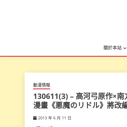
關於本站
動漫情報
130611(3) – 高河弓原
漫畫《悪魔のリドル》將改編
2013 年 6 月 11 日
ccsx