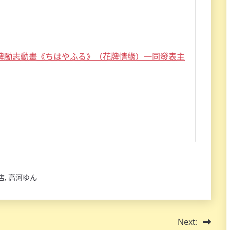
店
,
高河ゆん
Next: