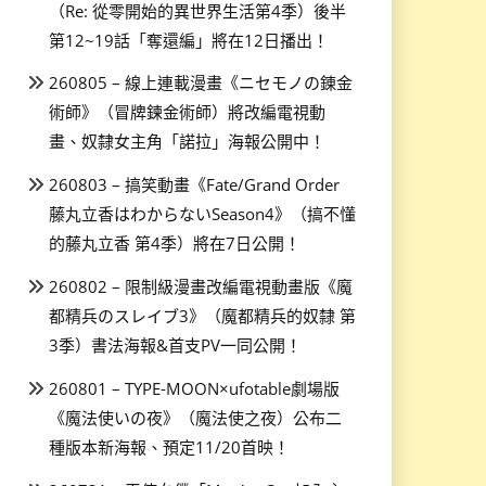
（Re: 從零開始的異世界生活第4季）後半
第12~19話「奪還編」將在12日播出！
260805 – 線上連載漫畫《ニセモノの錬金
術師》（冒牌鍊金術師）將改編電視動
畫、奴隸女主角「諾拉」海報公開中！
260803 – 搞笑動畫《Fate/Grand Order
藤丸立香はわからないSeason4》（搞不懂
的藤丸立香 第4季）將在7日公開！
260802 – 限制級漫畫改編電視動畫版《魔
都精兵のスレイブ3》（魔都精兵的奴隸 第
3季）書法海報&首支PV一同公開！
260801 – TYPE-MOON×ufotable劇場版
《魔法使いの夜》（魔法使之夜）公布二
種版本新海報、預定11/20首映！