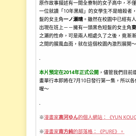
原作故事描述有一間全寮制的女子高中，不
一位就讀「10年黑組」的女學生不是暗殺者
髮的女主角
一ノ瀬晴
。雖然在校園中已經有
出現在班上－－擁有一頭黑色短髮的女主角
之瀨的性命，可是兩人相處久了之後，竟漸漸
之間的腥風血雨，就在這個校園內激烈展開
.
本片預定在2014年正式公開
，儘管我們目前還
畫單行本即將在7月10日發行第一集，所以
喔～
.
※
漫畫家
高河ゆん
的個人網站：《YUN KOU
※
漫畫家
南方純
的部落格：《PURE》。