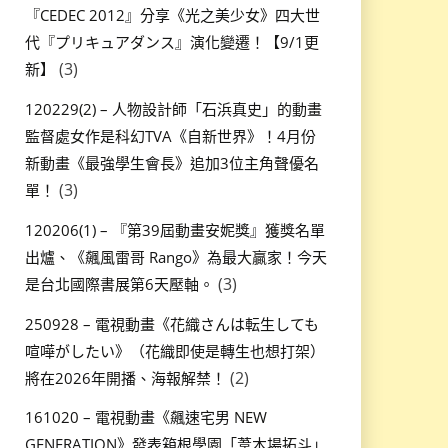
『CEDEC 2012』分享《光之美少女》四大世
代『プリキュアダンス』演化變遷！【9/1更
(3)
新】
120229(2) – 人物設計師「石浜真史」的動畫
監督處女作是科幻TVA《自新世界》！4月份
新動畫《最強學生會長》追加3位主角聲優名
(3)
單！
120206(1) – 『第39屆動畫安妮獎』獲獎名單
出爐、《飆風雷哥 Rango》為最大贏家！今天
(3)
是台北國際書展第6天壓軸。
250928 – 電視動畫《花織さんは転生しても
喧嘩がしたい》（花織即使是轉生也想打架）
(2)
將在2026年開播、海報解禁！
161020 – 電視動畫《飆速宅男 NEW
GENERATION》發表箱根學園「葦木場拓斗」