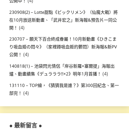
(4)
公開中！
230908(2) – Lotte甜點《ビックリメン》（仙魔大戰）將
在10月放送新動畫、「武井宏之」新海報&預告片一同公
(4)
開！
230707 – 願天下百合終成眷屬！10月新動畫《ひきこま
り吸血姫の悶々》（家裡蹲吸血姬的鬱悶）新海報&新PV
(4)
公開！
140818(1) – 池袋閃光情侶「岸谷新羅×塞爾提」海報出
(4)
爐、動畫續集《デュラララ!!×2》明年1月首播！
131110 – TOP繪，《猜猜我是誰？》第300回紀念、第一
(4)
部完！
● 最新留言 ●