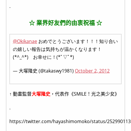
.
☆ 業界好友們的由衷祝福 ☆
@Okikanae
おめでとうございます！！！知り合い
の嬉しい報告は気持ちが温かくなります！
(*^_^*) お幸せに！(*ﾟ▽ﾟ*)
— 大塚隆史 (@takaswy1981)
October 2, 2012
↑ 動畫監督
大塚隆史
，代表作《SMILE！光之美少女》
.
https://twitter.com/hayashimomoko/status/25299011