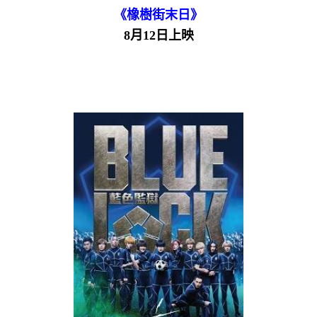
《橡樹街末日》
8月12日上映