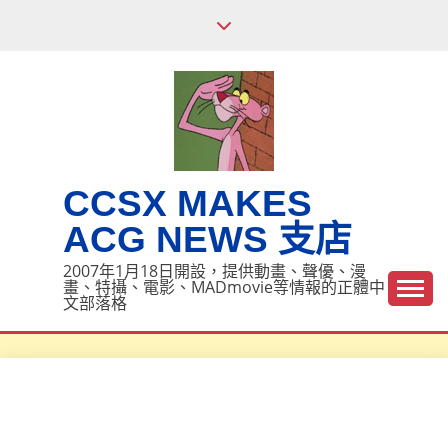
Skip
to
content
CCSX MAKES
ACG NEWS 支店
2007年1月18日開設，提供動畫、聲優、漫
畫、特攝、電影、MADmovie等情報的正體中
文部落格