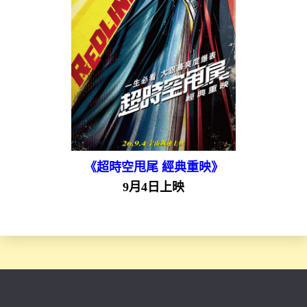
《超時空甩尾 經典重映》
9月4日上映