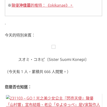
※
聲優
沖佳苗
的推特：《okikanae》。
.
今天的特別來賓：
スオミ・コネピ〔Sister Suomi Konepi〕
（今天有 1 人，累積共 666 人閱覽。）
您是否也知道：