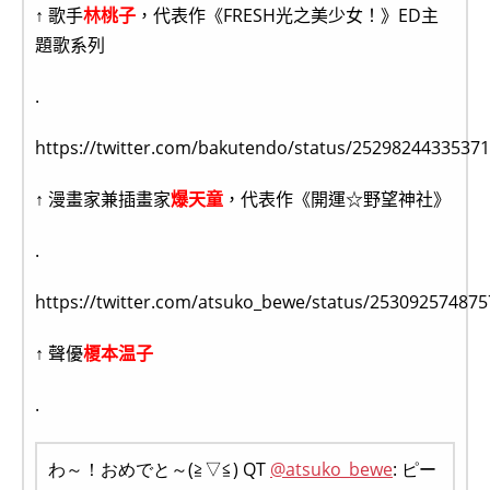
↑ 歌手
林桃子
，代表作《FRESH光之美少女！》ED主
題歌系列
.
https://twitter.com/bakutendo/status/2529824433537
↑ 漫畫家兼插畫家
爆天童
，代表作《開運☆野望神社》
.
https://twitter.com/atsuko_bewe/status/25309257487
↑ 聲優
榎本温子
.
わ～！おめでと～(≧▽≦) QT
@atsuko_bewe
: ピー