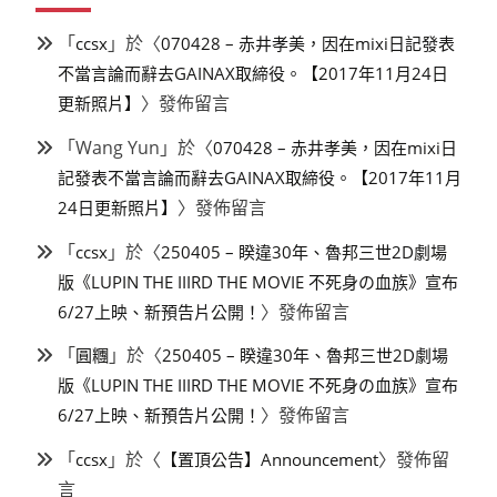
「
」於〈
ccsx
070428 – 赤井孝美，因在mixi日記發表
不當言論而辭去GAINAX取締役。【2017年11月24日
〉發佈留言
更新照片】
「
Wang Yun
」於〈
070428 – 赤井孝美，因在mixi日
記發表不當言論而辭去GAINAX取締役。【2017年11月
〉發佈留言
24日更新照片】
「
」於〈
ccsx
250405 – 睽違30年、魯邦三世2D劇場
版《LUPIN THE IIIRD THE MOVIE 不死身の血族》宣布
〉發佈留言
6/27上映、新預告片公開！
「
」於〈
圓糰
250405 – 睽違30年、魯邦三世2D劇場
版《LUPIN THE IIIRD THE MOVIE 不死身の血族》宣布
〉發佈留言
6/27上映、新預告片公開！
「
」於〈
〉發佈留
ccsx
【置頂公告】Announcement
言