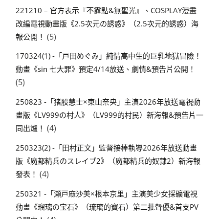
221210 – 官方表示『不露點&無聖光』、COSPLAY漫畫
改編電視動畫版《2.5次元の誘惑》（2.5次元的誘惑）海
(5)
報公開！
170324(1) -「戸田めぐみ」純情高中生的巨乳地獄冒險！
動畫《sin 七大罪》預定4/14放送、劇情&預告片公開！
(5)
250823 -「猪股慧士×東山奈央」主演2026年放送電視動
畫版《LV999の村人》（LV999的村民）新海報&預告片一
(4)
同出爐！
250323(2) -「田村正文」監督接棒執導2026年放送動畫
版《魔都精兵のスレイブ2》（魔都精兵的奴隸2）新海報
(4)
發表！
250321 -「瀬戸麻沙美×根本京里」主演美少女採礦電視
動畫《瑠璃の宝石》（琉璃的寶石）第二批聲優&首支PV