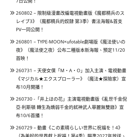
7日公開！
260802 – 限制級漫畫改編電視動畫版《魔都精兵のス
レイブ3》（魔都精兵的奴隸 第3季）書法海報&首支
PV一同公開！
260801 – TYPE-MOON×ufotable劇場版《魔法使いの
夜》（魔法使之夜）公布二種版本新海報、預定11/20
首映！
260731 – 天使女僕「M・A・O」加入主演、電視動畫
《マジカル★エクスプローラー》（魔法★探險家）宣
布10月開播！
260730 -「井上ほの花」主演電視動畫版《亂世千金倪
亞·利斯頓 轉生為嬌弱千金的弒神武人華麗無雙錄》宣
布10/6首播！
260729 – 動畫《この素晴らしい世界に祝福を！4》
（為美好的世界獻上祝福！第4季）瞄準2027年放送、