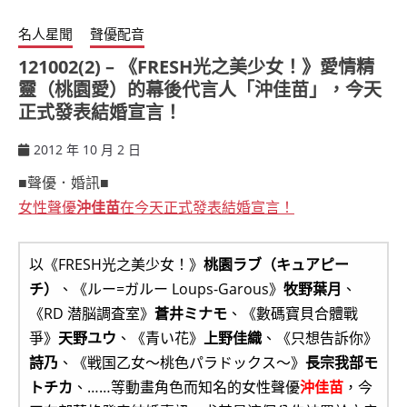
名人星聞
聲優配音
121002(2) – 《FRESH光之美少女！》愛情精
靈（桃園愛）的幕後代言人「沖佳苗」，今天
正式發表結婚宣言！
2012 年 10 月 2 日
ccsx
■聲優．婚訊■
女性聲優
沖佳苗
在今天正式發表結婚宣言！
以《FRESH光之美少女！》
桃園ラブ（キュアピー
チ）
、《ルー=ガルー Loups-Garous》
牧野葉月
、
《RD 潜脳調査室》
蒼井ミナモ
、《數碼寶貝合體戰
爭》
天野ユウ
、《青い花》
上野佳織
、《只想告訴你》
詩乃
、《戦国乙女〜桃色パラドックス〜》
長宗我部モ
トチカ
、……等動畫角色而知名的女性聲優
沖佳苗
，今