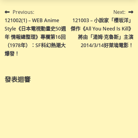
文
Previous:
Next:
121002(1) – WEB Anime
121003 – 小說家「櫻坂洋」
章
Style《日本電視動畫史50週
傑作《All You Need Is Kill》
導
年 情報總整理》專欄第16回
將由「湯姆·克魯斯」主演
（1978年）：SF科幻熱潮大
2014/3/14好萊塢電影！
覽
爆發！
發表迴響