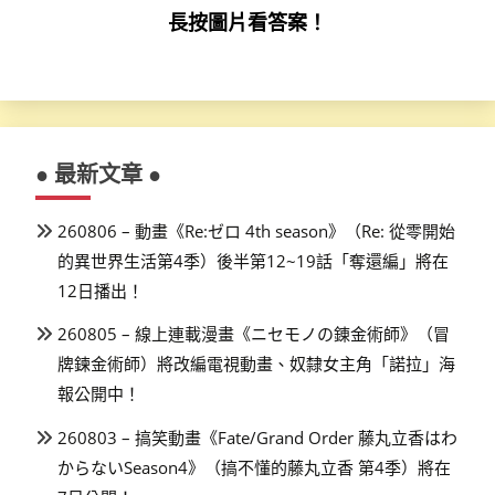
長按圖片看答案！
● 最新文章 ●
260806 – 動畫《Re:ゼロ 4th season》（Re: 從零開始
的異世界生活第4季）後半第12~19話「奪還編」將在
12日播出！
260805 – 線上連載漫畫《ニセモノの錬金術師》（冒
牌鍊金術師）將改編電視動畫、奴隸女主角「諾拉」海
報公開中！
260803 – 搞笑動畫《Fate/Grand Order 藤丸立香はわ
からないSeason4》（搞不懂的藤丸立香 第4季）將在