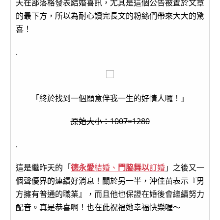
天在部落格發表結婚喜訊，尤其是這個公告被置於文章
的最下方，所以為耐心讀完長文的粉絲們帶來大大的驚
喜！
.
「終於找到一個願意伴我一生的好情人囉！」
原始大小：1007×1280
.
這是繼昨天的「
德永愛
結婚、
門脇舞以
訂婚
」之後又一
個聲優界的連續好消息！關於另一半，沖佳苗表示『男
方擁有普通的職業』，而且他也保證在婚後會繼續努力
配音。真是恭喜啊！也在此祝福她幸福快樂喔～