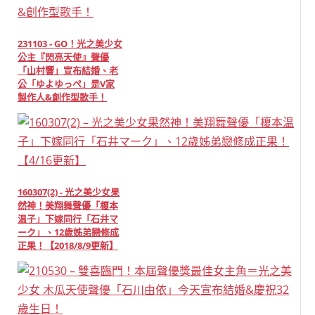
231103 - GO！光之美少女
公主『閃亮天使』聲優
「山村響」宣布結婚、老
公「ゆよゆっぺ」是V家
製作人&創作型歌手！
160307(2) - 光之美少女果
然神！美翔舞聲優「榎本
温子」下嫁同行「石井マ
ーク」、12歲姊弟戀修成
正果！【2018/8/9更新】