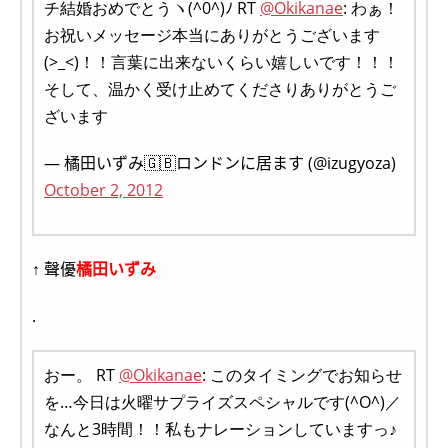
チ結婚おめでとうヽ(^0^)ﾉ RT
@Okikanae
: わぁ！
お祝いメッセージ本当にありがとうございます
(>_<)！！言葉に出来ないくらい嬉しいです！！！
そして、温かく受け止めてくださりありがとうご
ざいます
— 橘田いずみ🇬🇧ロンドンに居ます (@izugyoza)
October 2, 2012
↑ 聲優
橘田いずみ
.
おー。 RT
@Okikanae
: このタイミングでお知らせ
を…今日は火曜サプライズスペシャルです(^O^)／
なんと3時間！！私もナレーションしていますっ♪