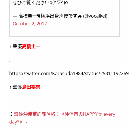
ぜひご覧くださいo(^▽^)o
— 高橋圭一🐈️横浜出身声優です🚙 (@vocalkei)
October 2, 2012
↑ 聲優
高橋圭一
.
https://twitter.com/Karasuda1984/status/2531119226
↑ 聲優
烏田裕志
.
※
聲優
沖佳苗
的部落格：《沖佳苗のHAPPY☆ every
day*》。