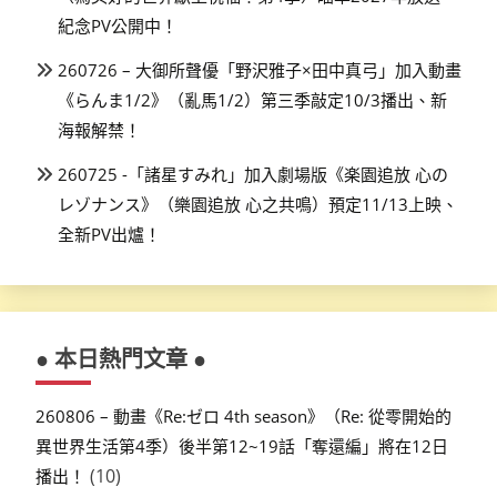
紀念PV公開中！
260726 – 大御所聲優「野沢雅子×田中真弓」加入動畫
《らんま1/2》（亂馬1/2）第三季敲定10/3播出、新
海報解禁！
260725 -「諸星すみれ」加入劇場版《楽園追放 心の
レゾナンス》（樂園追放 心之共鳴）預定11/13上映、
全新PV出爐！
● 本日熱門文章 ●
260806 – 動畫《Re:ゼロ 4th season》（Re: 從零開始的
異世界生活第4季）後半第12~19話「奪還編」將在12日
(10)
播出！