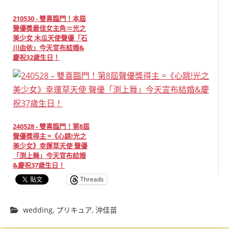
210530 - 雙喜臨門！本屆
聲優獎最佳女主角＝光之
美少女 木瓜天使聲優「石
川由依」今天宣布結婚&
慶祝32歲生日！
240528 - 雙喜臨門！第8屆
聲優獎得主 =《心跳!光之
美少女》幸運草天使 聲優
「渕上舞」今天宣布結婚
&慶祝37歲生日！
Threads
wedding
,
プリキュア
,
沖佳苗