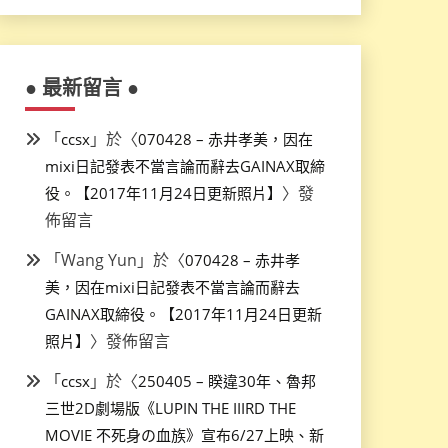
● 最新留言 ●
「
」於〈
ccsx
070428 – 赤井孝美，因在
mixi日記發表不當言論而辭去GAINAX取締
〉發
役。【2017年11月24日更新照片】
佈留言
「
Wang Yun
」於〈
070428 – 赤井孝
美，因在mixi日記發表不當言論而辭去
GAINAX取締役。【2017年11月24日更新
〉發佈留言
照片】
「
」於〈
ccsx
250405 – 睽違30年、魯邦
三世2D劇場版《LUPIN THE IIIRD THE
MOVIE 不死身の血族》宣布6/27上映、新