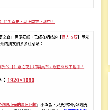
】特製桌布，現正開放下載中！
夏之夜」專屬壁紙，已經在網站的【
個人收藏
】單元
愛她的朋友們多多注意囉：
小：
1920×1080
於你跟小光的夏日回憶
』小遊戲，只要把記憶冰塊蒐