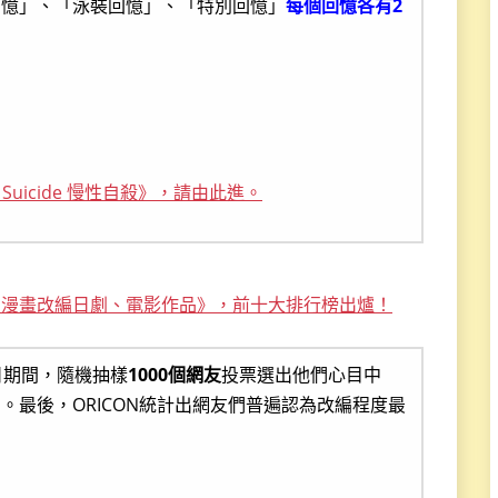
回憶」、「泳裝回憶」、「特別回憶」
每個回憶各有2
 Suicide 慢性自殺》，請由此進。
功的漫畫改編日劇、電影作品》，前十大排行榜出爐！
0日期間，隨機抽樣
1000個網友
投票選出他們心目中
。最後，ORICON統計出網友們普遍認為改編程度最
：