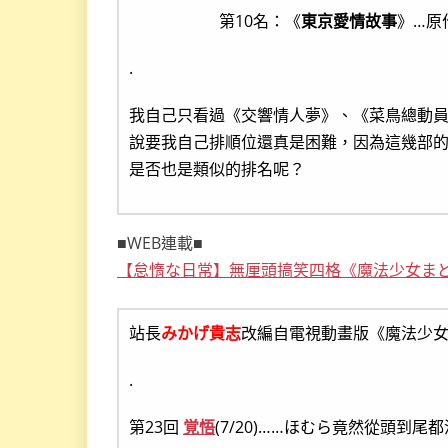
第10名：《
東京愛情故事
》…原
.
我自己只看過《交響情人夢》、《菜鳥總動員
說要我自己排順位還真是困難，因為這幾部
是否也是類似的排名呢？
■WEB連載■
【怠惰な日常】無厘頭搞笑四格《魔法少女まど
站長
みかげ貴志
改編自電視動畫版《魔法少
.
第23回
覚悟
(7/20)……ほむら竟然從頭到尾