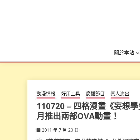
關於本站
動漫情報
好用工具
廣播節目
真人演出
110720 – 四格漫畫《妄想
月推出兩部OVA動畫！
2011 年 7 月 20 日
ccsx