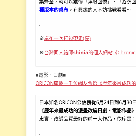
集齊全，就可以獲得「洋服回憶」、「浴衣
種版本的桌布
。有興趣的人不妨挑戰看看～
.
※
桌布一次打包帶走(爆)
※
台灣同人繪師
shinia
的個人網站《Chronic
■電影．日劇■
ORICON廣邀一千位網友票選《歷年來最成
日本知名ORICON公信榜從6月24日到6月3
《
歷年來最成功的漫畫改編日劇、電影作品
》
忠實、改編品質最好的前十大作品，依序是
.