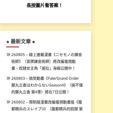
長按圖片看答案！
● 最新文章 ●
260805 – 線上連載漫畫《ニセモノの錬金
術師》（冒牌鍊金術師）將改編電視動
畫、奴隸女主角「諾拉」海報公開中！
260803 – 搞笑動畫《Fate/Grand Order
藤丸立香はわからないSeason4》（搞不懂
的藤丸立香 第4季）將在7日公開！
260802 – 限制級漫畫改編電視動畫版《魔
都精兵のスレイブ3》（魔都精兵的奴隸 第