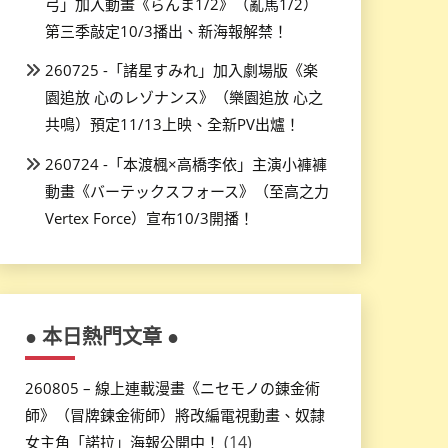
弓」加入動畫《らんま1/2》（亂馬1/2）
第三季敲定10/3播出、新海報解禁！
260725 -「諸星すみれ」加入劇場版《楽
園追放 心のレゾナンス》（樂園追放 心之
共鳴）預定11/13上映、全新PV出爐！
260724 -「本渡楓×高橋李依」主演小褲褲
動畫《バーテックスフォース》（至高之力
Vertex Force）宣布10/3開播！
● 本日熱門文章 ●
260805 – 線上連載漫畫《ニセモノの錬金術
師》（冒牌鍊金術師）將改編電視動畫、奴隸
(14)
女主角「諾拉」海報公開中！