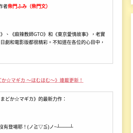
作者
柴門ふみ（柴門文）
》、《麻辣教師GTO》和《東京愛情故事》，老實
的日劇和電影版都很精彩。不知道在各位的心目中，
か☆マギカ ～ほむほむ～》連載更新！
女まどか☆マギカ》的最新力作：
都沒有登場耶！(ノ≧▽≦)ノ~┴───┴