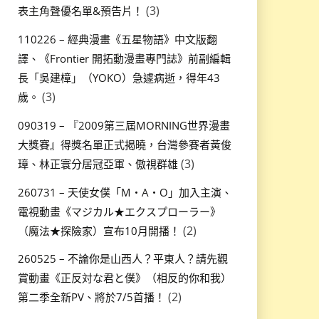
(3)
表主角聲優名單&預告片！
110226 – 經典漫畫《五星物語》中文版翻
譯、《Frontier 開拓動漫畫專門誌》前副編輯
長「吳建樟」（YOKO）急遽病逝，得年43
(3)
歲。
090319 – 『2009第三屆MORNING世界漫畫
大獎賽』得獎名單正式揭曉，台灣參賽者黃俊
(3)
璋、林正寰分居冠亞軍、傲視群雄
260731 – 天使女僕「M・A・O」加入主演、
電視動畫《マジカル★エクスプローラー》
(2)
（魔法★探險家）宣布10月開播！
260525 – 不論你是山西人？平東人？請先觀
賞動畫《正反対な君と僕》（相反的你和我）
(2)
第二季全新PV、將於7/5首播！