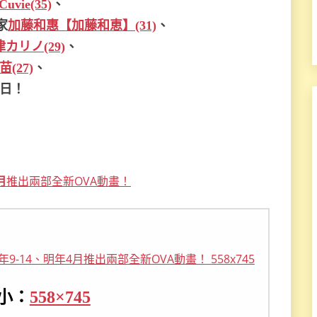
Cuvie(35)
、
家
加藤和惠【加藤和恵】(31)
、
カリノ(29)
、
(27)
、
日！
月
推出兩部全新OVA動畫！
小：
558×745