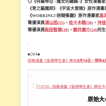
◎《特蘿蒂亞 ~魔女的鐵鎚~》女性漫畫家
《青之驅魔師》《宇宙大冒險》原作漫畫
《WORKING!!迷糊餐廳》原作漫畫家
高津
聲優演員
浦山迅(55)
、
佐々木睦(50)
、
沖佳苗
聲優演員
阪田智靖(28)
、
鯨井康介(24)
的生
.
■OVA■
四格漫畫《妄想學生會》將在
9月14日、明年4
.
原始大