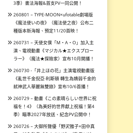
3季）書法海報&首支PV一同公開！
260801 – TYPE-MOON×ufotable劇場版
《魔法使いの夜》（魔法使之夜）公布二
種版本新海報、預定11/20首映！
260731 – 天使女僕「M・A・O」加入主
演、電視動畫《マジカル★エクスプロー
ラー》（魔法★探險家）宣布10月開播！
260730 -「井上ほの花」主演電視動畫版
《亂世千金倪亞·利斯頓 轉生為嬌弱千金的
弒神武人華麗無雙錄》宣布10/6首播！
260729 – 動畫《この素晴らしい世界に祝
福を！4》（為美好的世界獻上祝福！第4
季）瞄準2027年放送、紀念PV公開中！
260726 – 大御所聲優「野沢雅子×田中真