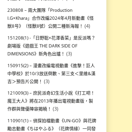
230808 – 兩大團隊「Production
I.G×Khara」合作改編2024年4月新動畫《怪
(4)
獣8号》（怪獸8號）公開二種新海報！
151208(1) -「日野聡×花澤香菜」是反派嗎？
劇場版《遊戲王 THE DARK SIDE OF
(3)
DIMENSIONS》新角色出爐！
150915(2) – 漫畫改編電視動畫《進撃！巨人
中學校》於10/3放送倒數、第三支＜里維&漢
(3)
吉＞預告片公開！
121009(3) – 庶民派奇幻生活小說《打工吧！
魔王大人》將在2013年播出電視動畫版，製
(3)
作群與聲優陣容揭曉！
110901(1) – 偵探拍檔動畫《UN-GO》與花牌
勵志動畫《ちはやふる》（花牌情緣）一同發