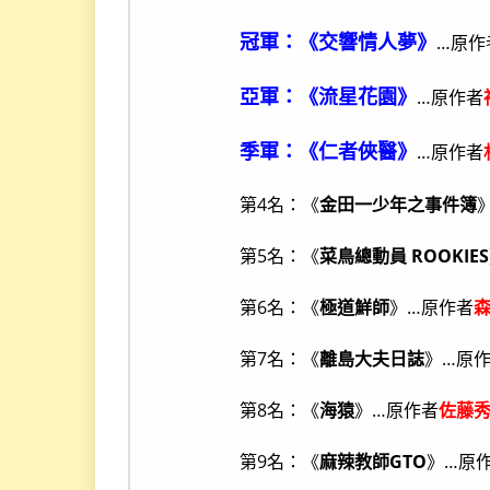
…原作
冠軍：《交響情人夢》
…原作者
亞軍：《流星花園》
…原作者
季軍：《仁者俠醫》
第4名：《
金田一少年之事件簿
第5名：《
菜鳥總動員 ROOKIES
第6名：《
極道鮮師
》…原作者
第7名：《
離島大夫日誌
》…原
第8名：《
海猿
》…原作者
佐藤
第9名：《
麻辣教師GTO
》…原