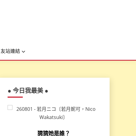
友站連結
● 今日我最美 ●
猜猜她是誰？