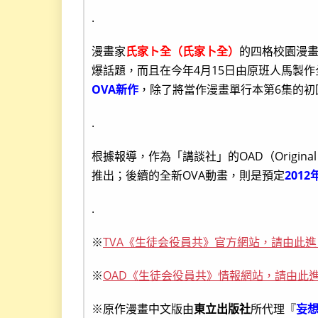
.
漫畫家
氏家ト全（氏家卜全）
的四格校園漫
爆話題，而且在今年4月15日由原班人馬製
OVA新作
，除了將當作漫畫單行本第6集的初
.
根據報導，作為「講談社」的OAD（Original 
推出；後續的全新OVA動畫，則是預定
2012
.
※
TVA《生徒会役員共》官方網站，請由此進
※
OAD《生徒会役員共》情報網站，請由此
※原作漫畫中文版由
東立出版社
所代理『
妄