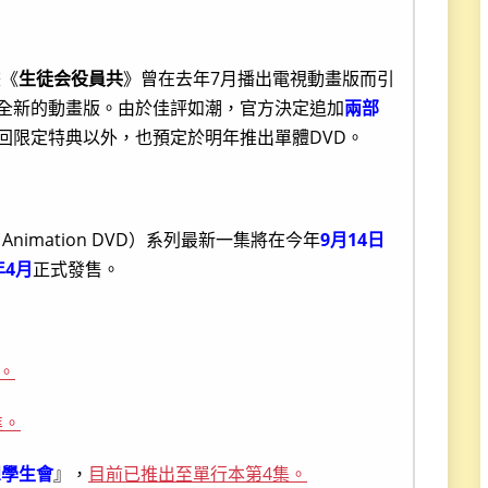
畫《
生徒会役員共
》曾在去年7月播出電視動畫版而引
作全新的動畫版。由於佳評如潮，官方決定追加
兩部
回限定特典以外，也預定於明年推出單體DVD。
Animation DVD）系列最新一集將在今年
9月14日
年4月
正式發售。
。
進。
想學生會
』，
目前已推出至單行本第4集。