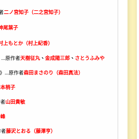
者
二ノ宮知子（二之宮知子）
神尾葉子
村上もとか（村上紀香）
》…原作者
天樹征丸
、
金成陽三郎
、
さとうふみや
》…原作者
森田まさのり（森田真法）
森本梢子
作者
山田貴敏
秀峰
作者
藤沢とおる（藤澤亨）