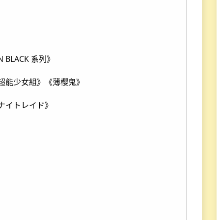
N BLACK 系列》
超能少女組》《薄櫻鬼》
ナイトレイド》