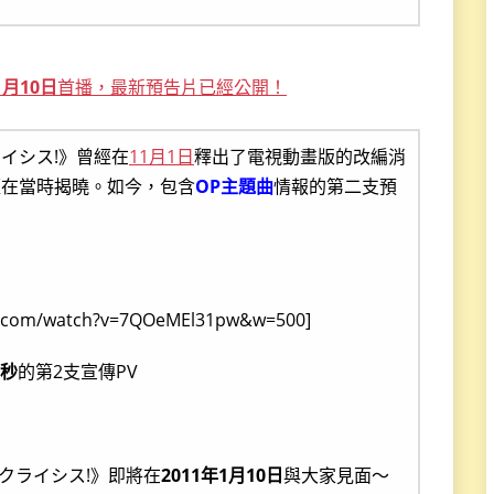
月10日
首播，最新預告片已經公開！
イシス!》曾經在
11月1日
釋出了電視動畫版的改編消
經在當時揭曉。如今，包含
OP主題曲
情報的第二支預
e.com/watch?v=7QOeMEl31pw&w=500]
4秒
的第2支宣傳PV
クライシス!》即將在
2011年1月10日
與大家見面～