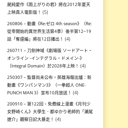
屍純愛作《雨上がりの君》將在2012年夏天
(5)
上映真人電影版！
260806 – 動畫《Re:ゼロ 4th season》（Re:
從零開始的異世界生活第4季）後半第12~19
(4)
話「奪還編」將在12日播出！
260711 – 刀劍神域《劇場版 ソードアート・
オンライン -インテグラル・ドメイン-》
(4)
（Integral Domain）於2028年上映！
250307 – 監督尚未公布，英雄海報出爐：新
動畫《ワンパンマン3》（一拳超人 ONE-
(4)
PUNCH MAN 3）宣布10月放送！
200910 – 第122回、免費線上漫畫《月刊少
女野崎くん》大學生．都ゆかり老師的「瀬尾
(4)
遼介」觀察日記大暴走！