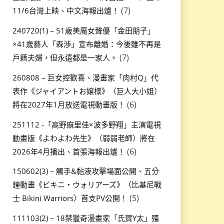
(7)
11/6台灣上映、中文海報出爐！
240720(1) – 51歲美魔女聲優「金田朋子」
×41歲藝人「森渉」宣布離婚：今後雖不再是
(7)
戶籍夫婦，但永遠都是一家人。
260808 – 巨女控歡喜、漫畫家「肉村Q」代
表作《ジャイアントお嬢様》（巨人大小姐）
(6)
將在2027年1月放送電視動畫版！
251112 -「高野麻里佳×波多野翔」主演電視
動畫版《よわよわ先生》（弱弱老師）將在
(6)
2026年4月播出、首張海報出爐！
150602(3) – 觸手&黏液攻擊場面公開、五分
鐘動畫《ビキニ・ウォリアーズ》（比基尼戰
(5)
士 Bikini Warriors）首支PV公開！
111103(2) – 18禁獵奇漫畫家「氏賀Y太」殭