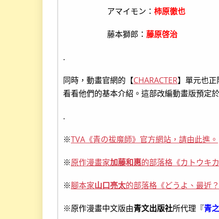
アマイモン：
柿原徹也
藤本獅郎：
藤原啓治
.
同時，動畫官網的【
CHARACTER
】單元也正
看看他們的基本介紹。這部改編動畫版預定
.
※
TVA《青の祓魔師》官方網站，請由此進。
※
原作漫畫家
加藤和惠
的部落格《カトウキ
※
腳本家
山口亮太
的部落格《どうよ、最近
※原作漫畫中文版由
青文出版社
所代理『
青