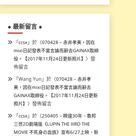
● 最新留言 ●
「
」於〈
ccsx
070428 – 赤井孝美，因在
mixi日記發表不當言論而辭去GAINAX取締
〉發
役。【2017年11月24日更新照片】
佈留言
「
Wang Yun
」於〈
070428 – 赤井孝
美，因在mixi日記發表不當言論而辭去
GAINAX取締役。【2017年11月24日更新
〉發佈留言
照片】
「
」於〈
ccsx
250405 – 睽違30年、魯邦
三世2D劇場版《LUPIN THE IIIRD THE
MOVIE 不死身の血族》宣布6/27上映、新