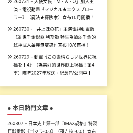
260731 – 天使女僕「M・A・O」加入主
演、電視動畫《マジカル★エクスプロー
ラー》（魔法★探險家）宣布10月開播！
260730 -「井上ほの花」主演電視動畫版
《亂世千金倪亞·利斯頓 轉生為嬌弱千金的
弒神武人華麗無雙錄》宣布10/6首播！
260729 – 動畫《この素晴らしい世界に祝
福を！4》（為美好的世界獻上祝福！第4
季）瞄準2027年放送、紀念PV公開中！
● 本日熱門文章 ●
260807 – 日本史上第一部『IMAX規格』特製
巨獸電影《ゴジラ-0.0》（哥吉拉 -0.0）宣布