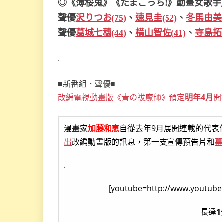
◎《薄桜鬼》《たまごっち!》動畫女歌手
聲優
沢りつお(75)
、
速見圭(52)
、
冬馬由美(
聲優
葛城七穗(44)
、
橫山智佐(41)
、
寺島拓篤
.
■新番組．聲優■
改編電視動畫版《青の祓魔師》預定
明年4月
開
漫畫家
加藤和恵
自從去年9月展開連載的代表
出
改編動畫版的訊息，第一支宣傳預告片和
.
[youtube=http://www.youtub
長達