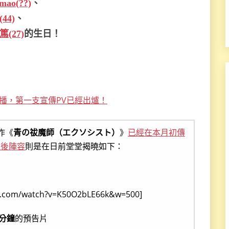
mao(??)
、
44)
、
(27)
的生日！
播，第一支宣傳PV已經出爐！
作《
青の祓魔師（エクソシスト）
》
已經在本月初傳
幕後陣容
則是在日前堂堂揭曉如下：
e.com/watch?v=K50O2bLE66k&w=500]
1分鐘
的預告片