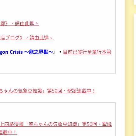
回廊》，請由此進。
画店ブログ》，請由此進。
gon Crisis ～龍之界點～
』，
目前已發行至單行本第
「春ちゃんの気象豆知識」第50回、聖誕連載中！