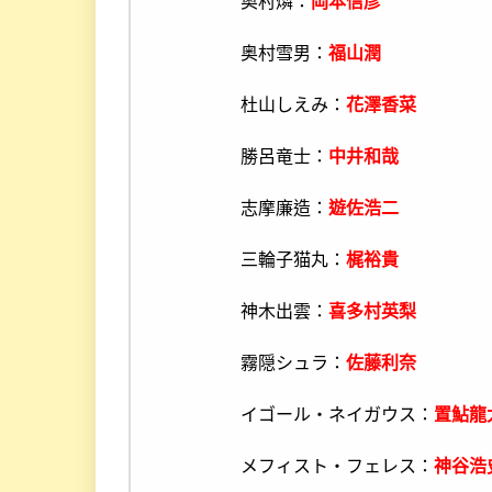
奥村燐：
岡本信彦
奥村雪男：
福山潤
杜山しえみ：
花澤香菜
勝呂竜士：
中井和哉
志摩廉造：
遊佐浩二
三輪子猫丸：
梶裕貴
神木出雲：
喜多村英梨
霧隠シュラ：
佐藤利奈
イゴール・ネイガウス：
置鮎龍
メフィスト・フェレス：
神谷浩