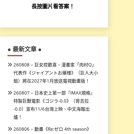
長按圖片看答案！
● 最新文章 ●
260808 – 巨女控歡喜、漫畫家「肉村Q」
代表作《ジャイアントお嬢様》（巨人大小
姐）將在2027年1月放送電視動畫版！
260807 – 日本史上第一部『IMAX規格』
特製巨獸電影《ゴジラ-0.0》（哥吉拉
-0.0）宣布11/6台灣上映、中文海報出
爐！
260806 – 動畫《Re:ゼロ 4th season》