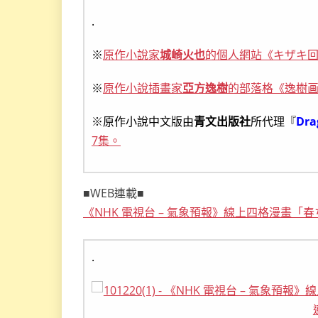
.
※
原作小說家
城崎火也
的個人網站《キザキ
※
原作小說插畫家
亞方逸樹
的部落格《逸樹
※原作小說中文版由
青文出版社
所代理『
Dra
7集。
■WEB連載■
《NHK 電視台 – 氣象預報》線上四格漫畫
.