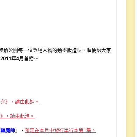
陸續公開每一位登場人物的動畫版造型，順便讓大家
於
2011年4月
首播～
カク》，請由此進。
？》，請由此進。
之驅魔師
』，
預定在本月中發行單行本第1集。