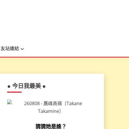
友站連結
● 今日我最美 ●
猜猜她是誰？