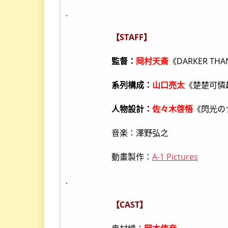
.
【STAFF】
監督：
岡村天斎
《DARKER THA
系列構成：
山口亮太
《楚楚可憐
人物設計：
佐々木啓悟
《閃光の
音楽：澤野弘之
動畫製作：
A-1 Pictures
.
【CAST】