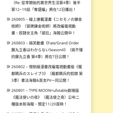
（Re: 從零開始的異世界生活第4季）後半
第12~19話「奪還編」將在12日播出！
260805 – 線上連載漫畫《ニセモノの錬金
術師》（冒牌鍊金術師）將改編電視動
畫、奴隸女主角「諾拉」海報公開中！
260803 – 搞笑動畫《Fate/Grand Order
藤丸立香はわからないSeason4》（搞不懂
的藤丸立香 第4季）將在7日公開！
260802 – 限制級漫畫改編電視動畫版《魔
都精兵のスレイブ3》（魔都精兵的奴隸 第
3季）書法海報&首支PV一同公開！
260801 – TYPE-MOON×ufotable劇場版
《魔法使いの夜》（魔法使之夜）公布二
種版本新海報、預定11/20首映！