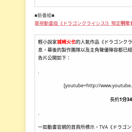
■新番組■
電視動畫版《ドラゴンクライシス!》預定
明年1
輕小說家
城崎火也
的人氣作品《ドラゴンクラ
息，幕後的製作團隊以及主角聲優陣容都已
告片公開如下：
.
[youtube=http://www.youtub
長約
1分3
.
一如動畫官網的首頁所標示，TVA《ドラゴン