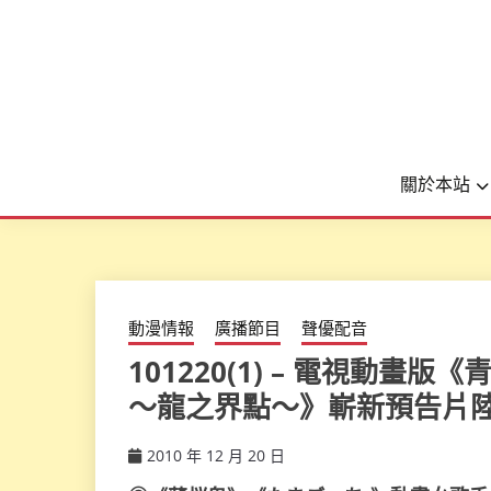
關於本站
動漫情報
廣播節目
聲優配音
101220(1) – 電視動畫版《
～龍之界點～》嶄新預告片
2010 年 12 月 20 日
ccsx