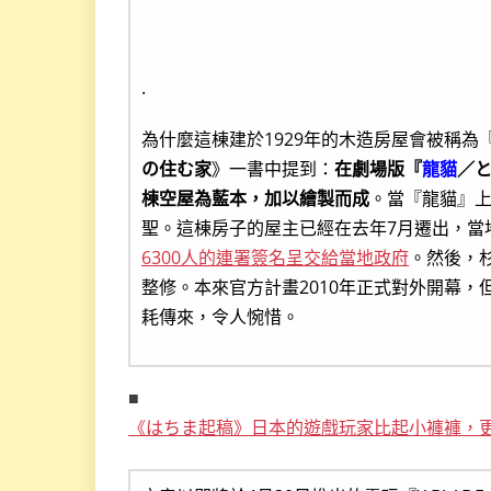
.
為什麼這棟建於1929年的木造房屋會被稱為
の住む家
》一書中提到：
在劇場版『
龍貓
／
棟空屋為藍本，加以繪製而成
。當『龍貓』
聖。這棟房子的屋主已經在去年7月遷出，當
6300人的連署簽名呈交給當地政府
。然後，
整修。本來官方計畫2010年正式對外開幕
耗傳來，令人惋惜。
■
《はちま起稿》日本的遊戲玩家比起小褲褲，