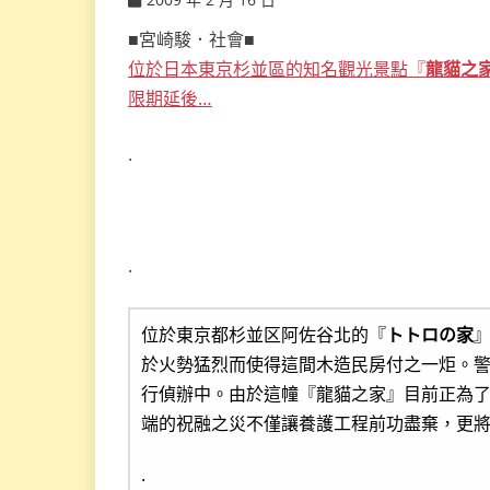
ccsx
■宮崎駿．社會■
位於日本東京杉並區的知名觀光景點『
龍貓之
限期延後…
.
.
位於東京都杉並区阿佐谷北的『
トトロの家
於火勢猛烈而使得這間木造民房付之一炬。
行偵辦中。由於這幢『龍貓之家』目前正為了
端的祝融之災不僅讓養護工程前功盡棄，更將
.