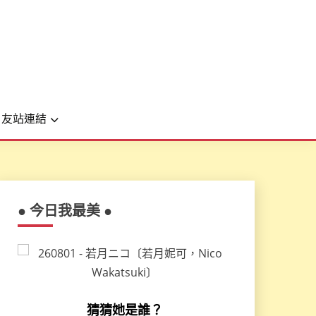
友站連結
● 今日我最美 ●
猜猜她是誰？