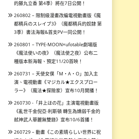
的藤丸立香 第4季）將在7日公開！
260802 – 限制級漫畫改編電視動畫版《魔
都精兵のスレイブ3》（魔都精兵的奴隸 第
3季）書法海報&首支PV一同公開！
260801 – TYPE-MOON×ufotable劇場版
《魔法使いの夜》（魔法使之夜）公布二
種版本新海報、預定11/20首映！
260731 – 天使女僕「M・A・O」加入主
演、電視動畫《マジカル★エクスプロー
ラー》（魔法★探險家）宣布10月開播！
260730 -「井上ほの花」主演電視動畫版
《亂世千金倪亞·利斯頓 轉生為嬌弱千金的
弒神武人華麗無雙錄》宣布10/6首播！
260729 – 動畫《この素晴らしい世界に祝