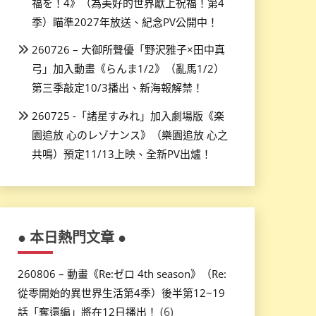
福を！4》（為美好的世界獻上祝福！第4
季）瞄準2027年放送、紀念PV公開中！
260726 – 大御所聲優「野沢雅子×田中真
弓」加入動畫《らんま1/2》（亂馬1/2）
第三季敲定10/3播出、新海報解禁！
260725 -「諸星すみれ」加入劇場版《楽
園追放 心のレゾナンス》（樂園追放 心之
共鳴）預定11/13上映、全新PV出爐！
● 本日熱門文章 ●
260806 – 動畫《Re:ゼロ 4th season》（Re:
從零開始的異世界生活第4季）後半第12~19
(6)
話「奪還編」將在12日播出！