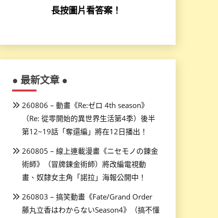
長按圖片看答案！
● 最新文章 ●
260806 – 動畫《Re:ゼロ 4th season》
（Re: 從零開始的異世界生活第4季）後半
第12~19話「奪還編」將在12日播出！
260805 – 線上連載漫畫《ニセモノの錬金
術師》（冒牌鍊金術師）將改編電視動
畫、奴隸女主角「諾拉」海報公開中！
260803 – 搞笑動畫《Fate/Grand Order
藤丸立香はわからないSeason4》（搞不懂