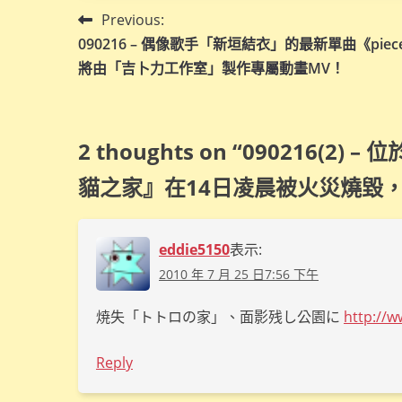
文
Previous:
090216 – 偶像歌手「新垣結衣」的最新單曲《piec
章
將由「吉卜力工作室」製作專屬動畫MV！
導
覽
2 thoughts on “
090216(2)
貓之家』在14日凌晨被火災燒毀
eddie5150
表示:
2010 年 7 月 25 日7:56 下午
焼失「トトロの家」、面影残し公園に
http://
Reply