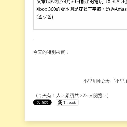
文章以即將於4月30日推出的電玩『X BLAD
Xbox 360的版本則是穿著丁字褲。透過A
(≧▽≦)
.
今天的特別來賓：
小早川ゆたか〔小早川優，
（今天有 1 人，累積共 222 人閱覽。）
Threads