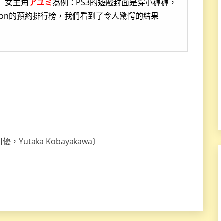
E』女主角
アユミ
為例：PS3的遊戲封面是穿小褲褲，
mazon的預約排行榜，我們看到了令人驚愕的結果
Yutaka Kobayakawa〕