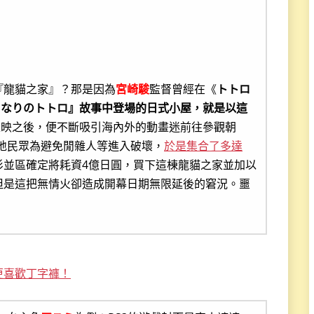
『龍貓之家』？那是因為
宮崎駿
監督曾經在《
トトロ
となりのトトロ』故事中登場的日式小屋，就是以這
上映之後，便不斷吸引海內外的動畫迷前往參觀朝
地民眾為避免閒雜人等進入破壞，
於是集合了多達
杉並區確定將耗資4億日圓，買下這棟龍貓之家並加以
，但是這把無情火卻造成開幕日期無限延後的窘況。噩
更喜歡丁字褲！