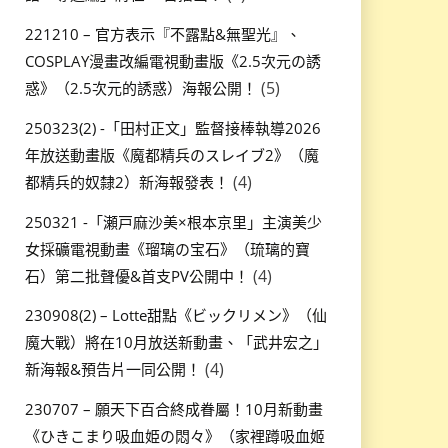
221210 – 官方表示『不露點&無聖光』、
COSPLAY漫畫改編電視動畫版《2.5次元の誘
(5)
惑》（2.5次元的誘惑）海報公開！
250323(2) -「田村正文」監督接棒執導2026
年放送動畫版《魔都精兵のスレイブ2》（魔
(4)
都精兵的奴隸2）新海報發表！
250321 -「瀬戸麻沙美×根本京里」主演美少
女採礦電視動畫《瑠璃の宝石》（琉璃的寶
(4)
石）第二批聲優&首支PV公開中！
230908(2) – Lotte甜點《ビックリメン》（仙
魔大戰）將在10月放送新動畫、「武井宏之」
(4)
新海報&預告片一同公開！
230707 – 願天下百合終成眷屬！10月新動畫
《ひきこまり吸血姫の悶々》（家裡蹲吸血姬