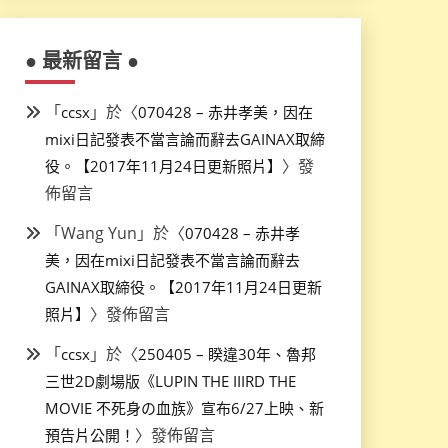
● 最新留言 ●
「
」於〈
ccsx
070428 – 赤井孝美，因在
mixi日記發表不當言論而辭去GAINAX取締
〉發
役。【2017年11月24日更新照片】
佈留言
「
Wang Yun
」於〈
070428 – 赤井孝
美，因在mixi日記發表不當言論而辭去
GAINAX取締役。【2017年11月24日更新
〉發佈留言
照片】
「
」於〈
ccsx
250405 – 睽違30年、魯邦
三世2D劇場版《LUPIN THE IIIRD THE
MOVIE 不死身の血族》宣布6/27上映、新
〉發佈留言
預告片公開！