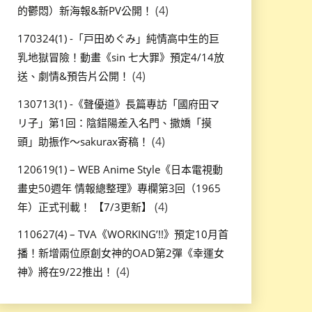
(4)
的鬱悶）新海報&新PV公開！
170324(1) -「戸田めぐみ」純情高中生的巨
乳地獄冒險！動畫《sin 七大罪》預定4/14放
(4)
送、劇情&預告片公開！
130713(1) -《聲優道》長篇專訪「國府田マ
リ子」第1回：陰錯陽差入名門、撒嬌「摸
(4)
頭」助振作～sakurax寄稿！
120619(1) – WEB Anime Style《日本電視動
畫史50週年 情報總整理》專欄第3回（1965
(4)
年）正式刊載！ 【7/3更新】
110627(4) – TVA《WORKING’!!》預定10月首
播！新增兩位原創女神的OAD第2彈《幸運女
(4)
神》將在9/22推出！