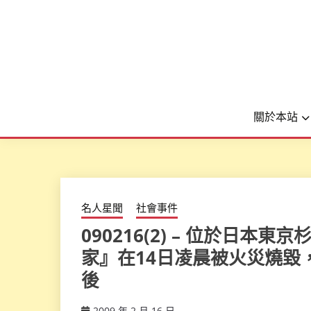
關於本站
名人星聞
社會事件
090216(2) – 位於日
家』在14日凌晨被火災燒毀
後
2009 年 2 月 16 日