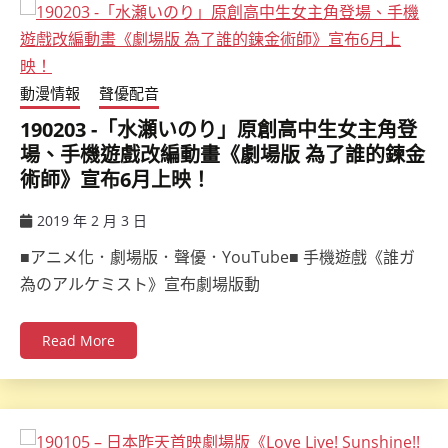
動漫情報
聲優配音
190203 -「水瀬いのり」原創高中生女主角登
場、手機遊戲改編動畫《劇場版 為了誰的鍊金
術師》宣布6月上映！
2019 年 2 月 3 日
ccsx
■アニメ化．劇場版．聲優．YouTube■ 手機遊戲《誰ガ
為のアルケミスト》宣布劇場版動
Read More