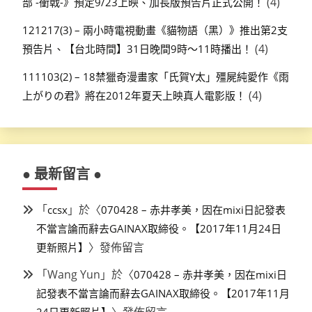
(4)
部 -衝戟-》預定9/23上映、加長版預告片正式公開！
121217(3) – 兩小時電視動畫《貓物語（黑）》推出第2支
(4)
預告片、【台北時間】31日晚間9時～11時播出！
111103(2) – 18禁獵奇漫畫家「氏賀Y太」殭屍純愛作《雨
(4)
上がりの君》將在2012年夏天上映真人電影版！
● 最新留言 ●
「
」於〈
ccsx
070428 – 赤井孝美，因在mixi日記發表
不當言論而辭去GAINAX取締役。【2017年11月24日
〉發佈留言
更新照片】
「
Wang Yun
」於〈
070428 – 赤井孝美，因在mixi日
記發表不當言論而辭去GAINAX取締役。【2017年11月