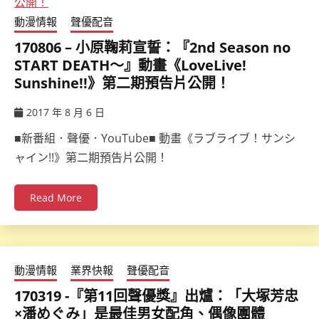
動漫情報
聲優配音
170806 – 小原鞠莉宣誓：『2nd Season no
START DEATH～』動畫《LoveLive!
Sunshine!!》第二期預告片公開！
2017 年 8 月 6 日
ccsx
■新番組．聲優．YouTube■ 動畫《ラブライブ！サンシ
ャイン!!》第二期預告片公開！
Read More
動漫情報
業界快報
聲優配音
170319 -『第11回聲優獎』出爐：「大塚芳忠
×潘めぐみ」是最佳男女配角、偶像團體