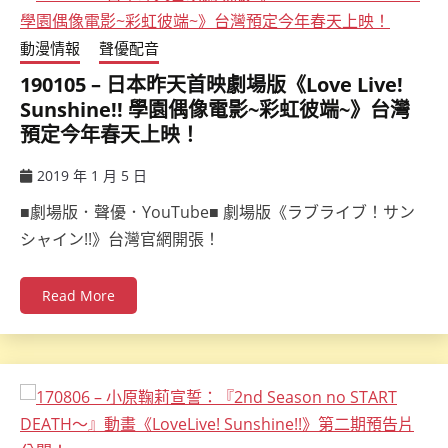
動漫情報
聲優配音
190105 – 日本昨天首映劇場版《Love Live!
Sunshine!! 學園偶像電影~彩虹彼端~》台灣
預定今年春天上映！
2019 年 1 月 5 日
ccsx
■劇場版．聲優．YouTube■ 劇場版《ラブライブ！サン
シャイン!!》台灣官網開張！
Read More