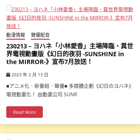
動漫情報
聲優配音
230213 – ヨハネ「小林愛香」主場降臨、異世
界電視動畫版《幻日的夜羽 -SUNSHINE in
the MIRROR-》宣布7月放送！
2023 年 2 月 13 日
ccsx
■アニメ化．新番組．聲優■ 多媒體企劃《幻日のヨハネ》
電視動畫化！ 由動畫公司 SUNR
Read More