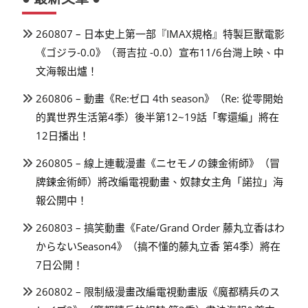
260807 – 日本史上第一部『IMAX規格』特製巨獸電影
《ゴジラ-0.0》（哥吉拉 -0.0）宣布11/6台灣上映、中
文海報出爐！
260806 – 動畫《Re:ゼロ 4th season》（Re: 從零開始
的異世界生活第4季）後半第12~19話「奪還編」將在
12日播出！
260805 – 線上連載漫畫《ニセモノの錬金術師》（冒
牌鍊金術師）將改編電視動畫、奴隸女主角「諾拉」海
報公開中！
260803 – 搞笑動畫《Fate/Grand Order 藤丸立香はわ
からないSeason4》（搞不懂的藤丸立香 第4季）將在
7日公開！
260802 – 限制級漫畫改編電視動畫版《魔都精兵のス