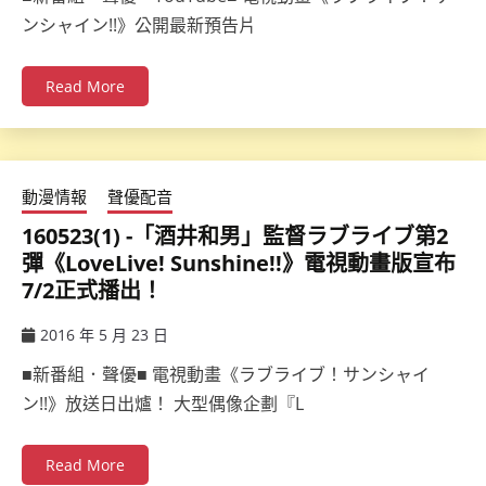
ンシャイン!!》公開最新預告片
Read More
動漫情報
聲優配音
160523(1) -「酒井和男」監督ラブライブ第2
彈《LoveLive! Sunshine!!》電視動畫版宣布
7/2正式播出！
2016 年 5 月 23 日
ccsx
■新番組．聲優■ 電視動畫《ラブライブ！サンシャイ
ン!!》放送日出爐！ 大型偶像企劃『L
Read More