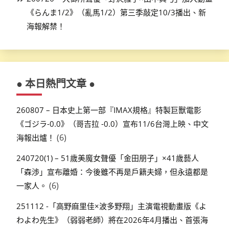
《らんま1/2》（亂馬1/2）第三季敲定10/3播出、新
海報解禁！
● 本日熱門文章 ●
260807 – 日本史上第一部『IMAX規格』特製巨獸電影
《ゴジラ-0.0》（哥吉拉 -0.0）宣布11/6台灣上映、中文
(6)
海報出爐！
240720(1) – 51歲美魔女聲優「金田朋子」×41歲藝人
「森渉」宣布離婚：今後雖不再是戶籍夫婦，但永遠都是
(6)
一家人。
251112 -「高野麻里佳×波多野翔」主演電視動畫版《よ
わよわ先生》（弱弱老師）將在2026年4月播出、首張海