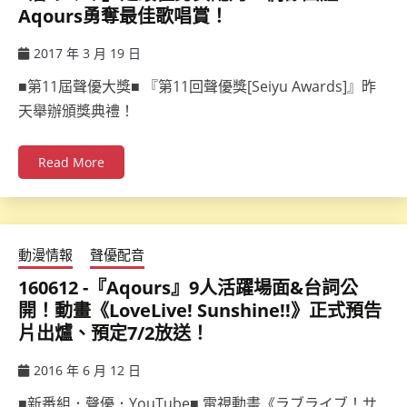
Aqours勇奪最佳歌唱賞！
2017 年 3 月 19 日
ccsx
■第11屆聲優大獎■ 『第11回聲優獎[Seiyu Awards]』昨
天舉辦頒獎典禮！
Read More
動漫情報
聲優配音
160612 -『Aqours』9人活躍場面&台詞公
開！動畫《LoveLive! Sunshine!!》正式預告
片出爐、預定7/2放送！
2016 年 6 月 12 日
ccsx
■新番組．聲優．YouTube■ 電視動畫《ラブライブ！サ