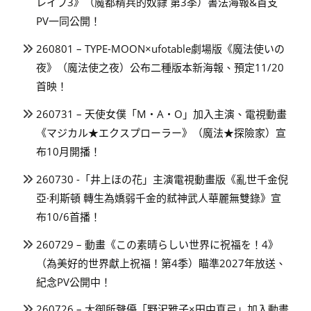
レイブ3》（魔都精兵的奴隸 第3季）書法海報&首支
PV一同公開！
260801 – TYPE-MOON×ufotable劇場版《魔法使いの
夜》（魔法使之夜）公布二種版本新海報、預定11/20
首映！
260731 – 天使女僕「M・A・O」加入主演、電視動畫
《マジカル★エクスプローラー》（魔法★探險家）宣
布10月開播！
260730 -「井上ほの花」主演電視動畫版《亂世千金倪
亞·利斯頓 轉生為嬌弱千金的弒神武人華麗無雙錄》宣
布10/6首播！
260729 – 動畫《この素晴らしい世界に祝福を！4》
（為美好的世界獻上祝福！第4季）瞄準2027年放送、
紀念PV公開中！
260726 – 大御所聲優「野沢雅子×田中真弓」加入動畫