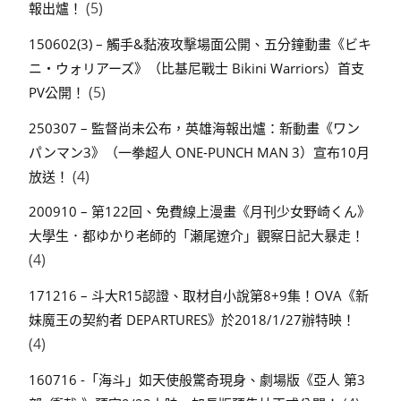
(5)
報出爐！
150602(3) – 觸手&黏液攻擊場面公開、五分鐘動畫《ビキ
ニ・ウォリアーズ》（比基尼戰士 Bikini Warriors）首支
(5)
PV公開！
250307 – 監督尚未公布，英雄海報出爐：新動畫《ワン
パンマン3》（一拳超人 ONE-PUNCH MAN 3）宣布10月
(4)
放送！
200910 – 第122回、免費線上漫畫《月刊少女野崎くん》
大學生．都ゆかり老師的「瀬尾遼介」觀察日記大暴走！
(4)
171216 – 斗大R15認證、取材自小說第8+9集！OVA《新
妹魔王の契約者 DEPARTURES》於2018/1/27辦特映！
(4)
160716 -「海斗」如天使般驚奇現身、劇場版《亞人 第3