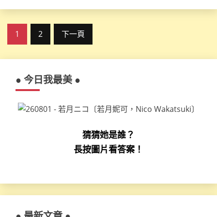
文
1
2
下一頁
章
分
● 今日我最美 ●
頁
猜猜她是誰？
長按圖片看答案！
● 最新文章 ●