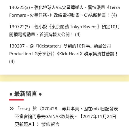
140225(3) – 強化地球人VS.火星蟑螂人、驚悚漫畫《Terra
(4)
Formars ~火星任務~》改編電視動畫、OVA新動畫！
130722(3) – 輕小說《東京闇鴉 Tokyo Ravens》預定10月
(4)
開播電視動畫、首張海報大公開！
130207 – 從『Kickstarter』學到的10件事…動畫公司
Production I.G分享新片《Kick-Heart》群眾集資甘苦談！
(4)
● 最新留言 ●
「
」於〈
ccsx
070428 – 赤井孝美，因在mixi日記發表
不當言論而辭去GAINAX取締役。【2017年11月24日
〉發佈留言
更新照片】