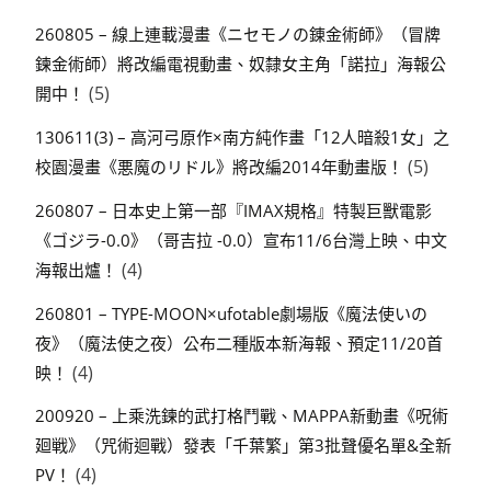
260805 – 線上連載漫畫《ニセモノの錬金術師》（冒牌
鍊金術師）將改編電視動畫、奴隸女主角「諾拉」海報公
(5)
開中！
130611(3) – 高河弓原作×南方純作畫「12人暗殺1女」之
(5)
校園漫畫《悪魔のリドル》將改編2014年動畫版！
260807 – 日本史上第一部『IMAX規格』特製巨獸電影
《ゴジラ-0.0》（哥吉拉 -0.0）宣布11/6台灣上映、中文
(4)
海報出爐！
260801 – TYPE-MOON×ufotable劇場版《魔法使いの
夜》（魔法使之夜）公布二種版本新海報、預定11/20首
(4)
映！
200920 – 上乘洗鍊的武打格鬥戰、MAPPA新動畫《呪術
廻戦》（咒術迴戰）發表「千葉繁」第3批聲優名單&全新
(4)
PV！