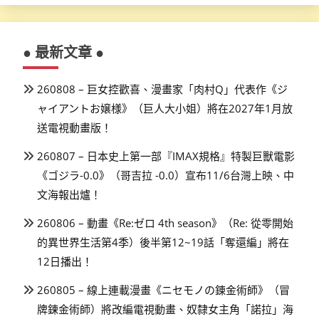
● 最新文章 ●
260808 – 巨女控歡喜、漫畫家「肉村Q」代表作《ジ
ャイアントお嬢様》（巨人大小姐）將在2027年1月放
送電視動畫版！
260807 – 日本史上第一部『IMAX規格』特製巨獸電影
《ゴジラ-0.0》（哥吉拉 -0.0）宣布11/6台灣上映、中
文海報出爐！
260806 – 動畫《Re:ゼロ 4th season》（Re: 從零開始
的異世界生活第4季）後半第12~19話「奪還編」將在
12日播出！
260805 – 線上連載漫畫《ニセモノの錬金術師》（冒
牌鍊金術師）將改編電視動畫、奴隸女主角「諾拉」海