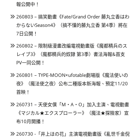
報公開中！
260803 – 搞笑動畫《Fate/Grand Order 藤丸立香はわ
からないSeason4》（搞不懂的藤丸立香 第4季）將在
7日公開！
260802 – 限制級漫畫改編電視動畫版《魔都精兵のス
レイブ3》（魔都精兵的奴隸 第3季）書法海報&首支
PV一同公開！
260801 – TYPE-MOON×ufotable劇場版《魔法使いの
夜》（魔法使之夜）公布二種版本新海報、預定11/20
首映！
260731 – 天使女僕「M・A・O」加入主演、電視動畫
《マジカル★エクスプローラー》（魔法★探險家）宣
布10月開播！
260730 -「井上ほの花」主演電視動畫版《亂世千金倪