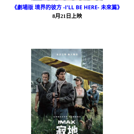
《劇場版 境界的彼方 -I'LL BE HERE- 未來篇》
8月21日上映