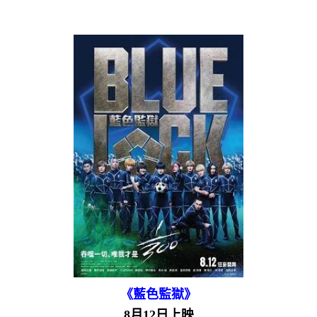
《藍色監獄》
8月12日上映