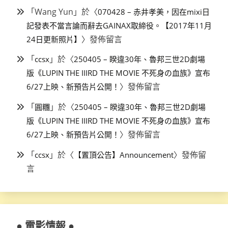
「
Wang Yun
」於〈
070428 – 赤井孝美，因在mixi日
記發表不當言論而辭去GAINAX取締役。【2017年11月
〉發佈留言
24日更新照片】
「
」於〈
ccsx
250405 – 睽違30年、魯邦三世2D劇場
版《LUPIN THE IIIRD THE MOVIE 不死身の血族》宣布
〉發佈留言
6/27上映、新預告片公開！
「
」於〈
圓糰
250405 – 睽違30年、魯邦三世2D劇場
版《LUPIN THE IIIRD THE MOVIE 不死身の血族》宣布
〉發佈留言
6/27上映、新預告片公開！
「
」於〈
〉發佈留
ccsx
【置頂公告】Announcement
言
● 電影情報 ●