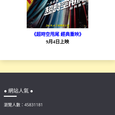
《超時空甩尾 經典重映》
9月4日上映
● 網站人氣 ●
瀏覽人數：45831181