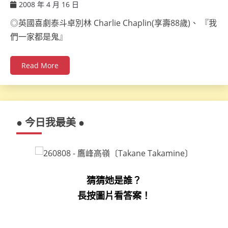
2008 年 4 月 16 日
ccsx
◎英國喜劇泰斗卓別林 Charlie Chaplin(享壽88歲)、 『我
們一家都是鬼』
Read More
● 今日我最美 ●
猜猜她是誰？
長按圖片看答案！