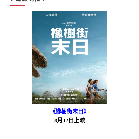
《橡樹街末日》
8月12日上映