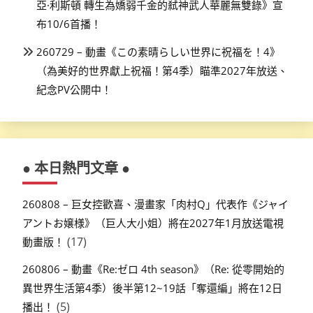
亞·利斯頓 轉生為嬌弱千金的弒神武人華麗無雙錄》宣
布10/6首播！
260729 – 動畫《この素晴らしい世界に祝福を！4》
（為美好的世界獻上祝福！第4季）瞄準2027年放送、
紀念PV公開中！
● 本日熱門文章 ●
260808 – 巨女控歡喜、漫畫家「肉村Q」代表作《ジャイ
アントお嬢様》（巨人大小姐）將在2027年1月放送電視
(17)
動畫版！
260806 – 動畫《Re:ゼロ 4th season》（Re: 從零開始的
異世界生活第4季）後半第12~19話「奪還編」將在12日
(5)
播出！