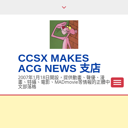
Skip
to
content
CCSX MAKES
ACG NEWS 支店
2007年1月18日開設，提供動畫、聲優、漫
畫、特攝、電影、MADmovie等情報的正體中
文部落格