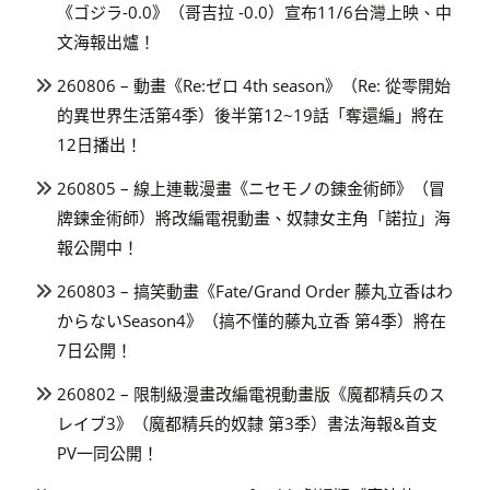
《ゴジラ-0.0》（哥吉拉 -0.0）宣布11/6台灣上映、中
文海報出爐！
260806 – 動畫《Re:ゼロ 4th season》（Re: 從零開始
的異世界生活第4季）後半第12~19話「奪還編」將在
12日播出！
260805 – 線上連載漫畫《ニセモノの錬金術師》（冒
牌鍊金術師）將改編電視動畫、奴隸女主角「諾拉」海
報公開中！
260803 – 搞笑動畫《Fate/Grand Order 藤丸立香はわ
からないSeason4》（搞不懂的藤丸立香 第4季）將在
7日公開！
260802 – 限制級漫畫改編電視動畫版《魔都精兵のス
レイブ3》（魔都精兵的奴隸 第3季）書法海報&首支
PV一同公開！