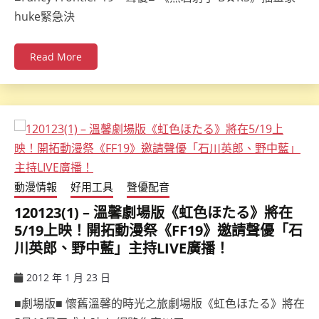
huke緊急決
Read More
動漫情報
好用工具
聲優配音
120123(1) – 溫馨劇場版《虹色ほたる》將在
5/19上映！開拓動漫祭《FF19》邀請聲優「石
川英郎、野中藍」主持LIVE廣播！
2012 年 1 月 23 日
ccsx
■劇場版■ 懷舊溫馨的時光之旅劇場版《虹色ほたる》將在