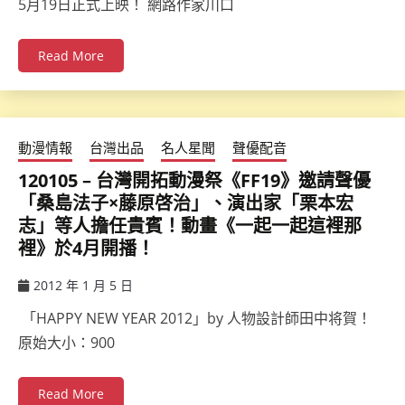
5月19日正式上映！ 網路作家川口
Read More
動漫情報
台灣出品
名人星聞
聲優配音
120105 – 台灣開拓動漫祭《FF19》邀請聲優
「桑島法子×藤原啓治」、演出家「栗本宏
志」等人擔任貴賓！動畫《一起一起這裡那
裡》於4月開播！
2012 年 1 月 5 日
ccsx
「HAPPY NEW YEAR 2012」by 人物設計師田中将賀！
原始大小：900
Read More