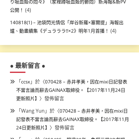
り吸血姫の悶々》（家裡蹲吸血姬的鬱悶）新海報&新PV
(4)
公開！
140818(1) – 池袋閃光情侶「岸谷新羅×塞爾提」海報出
(4)
爐、動畫續集《デュラララ!!×2》明年1月首播！
● 最新留言 ●
「
」於〈
ccsx
070428 – 赤井孝美，因在mixi日記發表
不當言論而辭去GAINAX取締役。【2017年11月24日
〉發佈留言
更新照片】
「
Wang Yun
」於〈
070428 – 赤井孝美，因在mixi日
記發表不當言論而辭去GAINAX取締役。【2017年11月
〉發佈留言
24日更新照片】