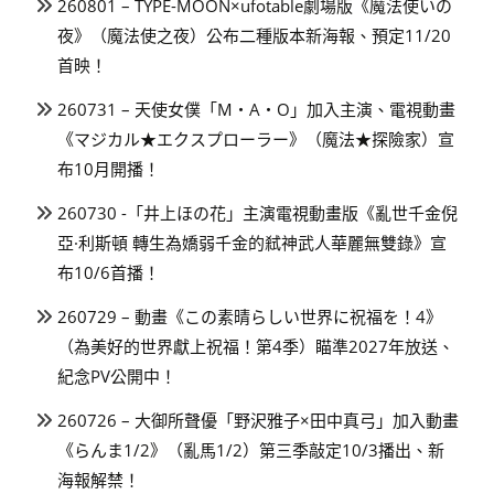
260801 – TYPE-MOON×ufotable劇場版《魔法使いの
夜》（魔法使之夜）公布二種版本新海報、預定11/20
首映！
260731 – 天使女僕「M・A・O」加入主演、電視動畫
《マジカル★エクスプローラー》（魔法★探險家）宣
布10月開播！
260730 -「井上ほの花」主演電視動畫版《亂世千金倪
亞·利斯頓 轉生為嬌弱千金的弒神武人華麗無雙錄》宣
布10/6首播！
260729 – 動畫《この素晴らしい世界に祝福を！4》
（為美好的世界獻上祝福！第4季）瞄準2027年放送、
紀念PV公開中！
260726 – 大御所聲優「野沢雅子×田中真弓」加入動畫
《らんま1/2》（亂馬1/2）第三季敲定10/3播出、新
海報解禁！