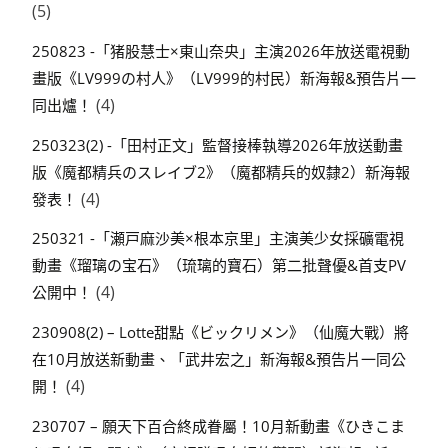
(5)
250823 -「猪股慧士×東山奈央」主演2026年放送電視動
畫版《LV999の村人》（LV999的村民）新海報&預告片一
(4)
同出爐！
250323(2) -「田村正文」監督接棒執導2026年放送動畫
版《魔都精兵のスレイブ2》（魔都精兵的奴隸2）新海報
(4)
發表！
250321 -「瀬戸麻沙美×根本京里」主演美少女採礦電視
動畫《瑠璃の宝石》（琉璃的寶石）第二批聲優&首支PV
(4)
公開中！
230908(2) – Lotte甜點《ビックリメン》（仙魔大戰）將
在10月放送新動畫、「武井宏之」新海報&預告片一同公
(4)
開！
230707 – 願天下百合終成眷屬！10月新動畫《ひきこま