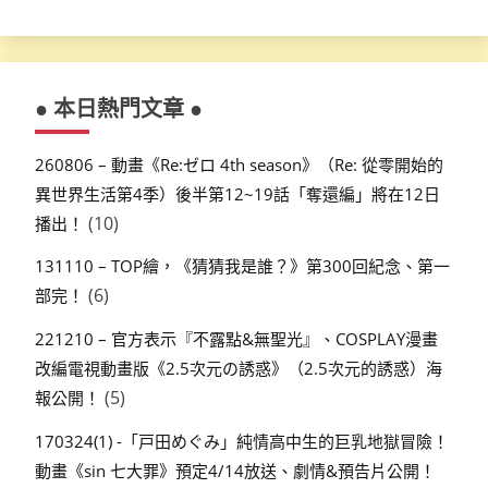
● 本日熱門文章 ●
260806 – 動畫《Re:ゼロ 4th season》（Re: 從零開始的
異世界生活第4季）後半第12~19話「奪還編」將在12日
(10)
播出！
131110 – TOP繪，《猜猜我是誰？》第300回紀念、第一
(6)
部完！
221210 – 官方表示『不露點&無聖光』、COSPLAY漫畫
改編電視動畫版《2.5次元の誘惑》（2.5次元的誘惑）海
(5)
報公開！
170324(1) -「戸田めぐみ」純情高中生的巨乳地獄冒險！
動畫《sin 七大罪》預定4/14放送、劇情&預告片公開！