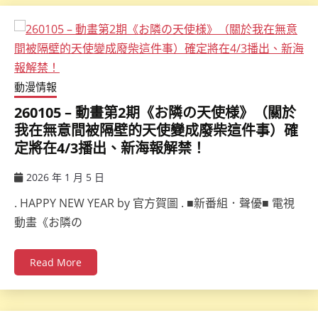
動漫情報
260105 – 動畫第2期《お隣の天使様》（關於
我在無意間被隔壁的天使變成廢柴這件事）確
定將在4/3播出、新海報解禁！
2026 年 1 月 5 日
ccsx
. HAPPY NEW YEAR by 官方賀圖 . ■新番組．聲優■ 電視
動畫《お隣の
Read More