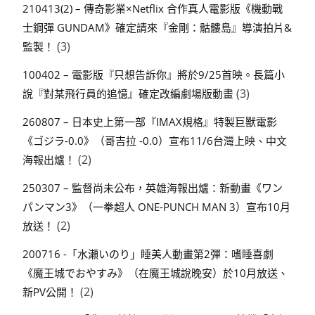
210413(2) – 傳奇影業×Netflix 合作真人電影版《機動戰
士鋼彈 GUNDAM》確定請來『金剛：骷髏島』導演拍片&
(3)
監製！
100402 – 電影版『只想告訴你』將於9/25首映。長篇小
(3)
說『對某飛行員的追憶』確定改編劇場版動畫
260807 – 日本史上第一部『IMAX規格』特製巨獸電影
《ゴジラ-0.0》（哥吉拉 -0.0）宣布11/6台灣上映、中文
(2)
海報出爐！
250307 – 監督尚未公布，英雄海報出爐：新動畫《ワン
パンマン3》（一拳超人 ONE-PUNCH MAN 3）宣布10月
(2)
放送！
200716 -「水瀬いのり」睡美人動畫第2彈：嗜睡喜劇
《魔王城でおやすみ》（在魔王城說晚安）於10月放送、
(2)
新PV公開！