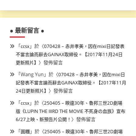
● 最新留言 ●
「
」於〈
ccsx
070428 – 赤井孝美，因在mixi日記發表
不當言論而辭去GAINAX取締役。【2017年11月24日
〉發佈留言
更新照片】
「
Wang Yun
」於〈
070428 – 赤井孝美，因在mixi日
記發表不當言論而辭去GAINAX取締役。【2017年11月
〉發佈留言
24日更新照片】
「
」於〈
ccsx
250405 – 睽違30年、魯邦三世2D劇場
版《LUPIN THE IIIRD THE MOVIE 不死身の血族》宣布
〉發佈留言
6/27上映、新預告片公開！
「
」於〈
圓糰
250405 – 睽違30年、魯邦三世2D劇場