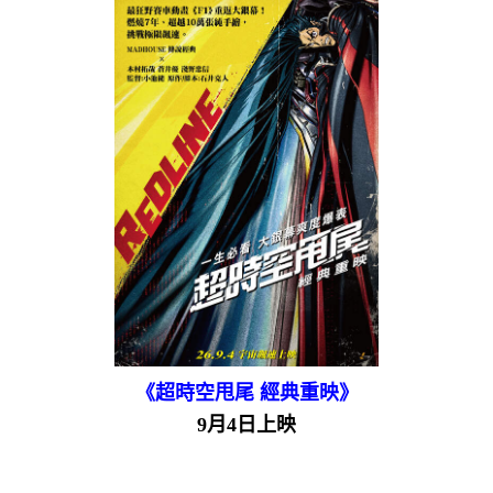
《超時空甩尾 經典重映》
9月4日上映