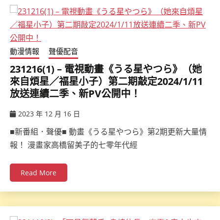
動漫情報
聲優配音
231216(1) – 電視動畫《うる星やつら》（她
來自煩星／福星小子）第二期敲定2024/1/11
放送連續二季、新PV公開中！
2023 年 12 月 16 日
ccsx
■新番組．聲優■ 動畫《うる星やつら》第2期更新大量情
報！ 漫畫家高橋留美子的七零年代經
Read More