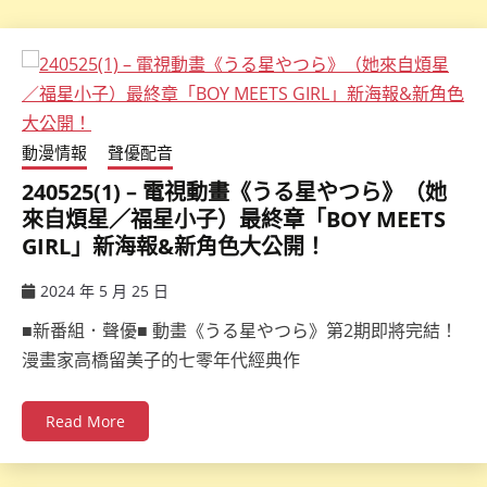
動漫情報
聲優配音
240525(1) – 電視動畫《うる星やつら》（她
來自煩星／福星小子）最終章「BOY MEETS
GIRL」新海報&新角色大公開！
2024 年 5 月 25 日
ccsx
■新番組．聲優■ 動畫《うる星やつら》第2期即將完結！
漫畫家高橋留美子的七零年代經典作
Read More