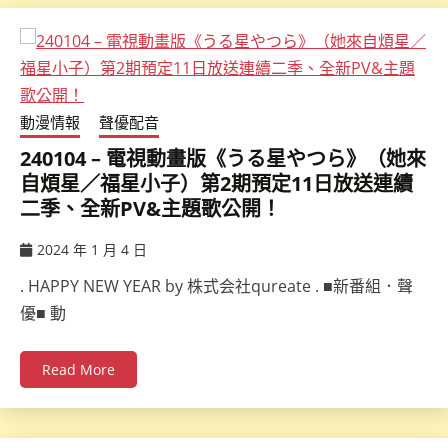
動漫情報
聲優配音
240104 – 電視動畫版《うる星やつら》（她來
自煩星／福星小子）第2期預定11日放送連續
二季、全新PV&主題歌公開！
2024 年 1 月 4 日
ccsx
. HAPPY NEW YEAR by 株式会社qureate . ■新番組．聲
優■ 動
Read More