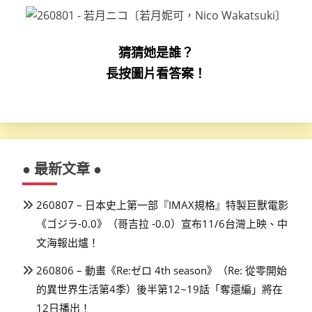
猜猜她是誰？
長按圖片看答案！
● 最新文章 ●
260807 – 日本史上第一部『IMAX規格』特製巨獸電影
《ゴジラ-0.0》（哥吉拉 -0.0）宣布11/6台灣上映、中
文海報出爐！
260806 – 動畫《Re:ゼロ 4th season》（Re: 從零開始
的異世界生活第4季）後半第12~19話「奪還編」將在
12日播出！