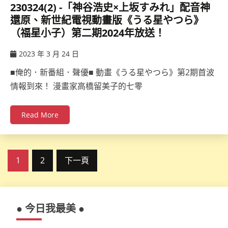
230324(2) -「神谷浩史×上坂すみれ」配音神
還原、新世紀電視動畫版《うる星やつら》
（福星小子）第二期2024年放送！
2023 年 3 月 24 日
ccsx
■俺的．新番組．聲優■ 動畫《うる星やつら》第2期首波
情報到來！ 漫畫家高橋留美子的七零
Read More
文
1
2
下一頁
章
分
● 今日我最美 ●
頁