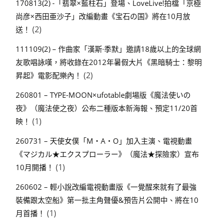
170813(2) -「翡翠×藍柱石」登場、LoveLive!拍檔「京極
尚彦×西田亜沙子」改編動畫《宝石の国》將在10月放
(2)
送！
111109(2) – 作曲家「漢斯·季默」邀請18歲以上的全球網
友歌唱詠嘆，將收錄在2012年暑假大片《黑暗騎士：黎明
(2)
昇起》電影配樂內！
260801 – TYPE-MOON×ufotable劇場版《魔法使いの
夜》（魔法使之夜）公布二種版本新海報、預定11/20首
(1)
映！
260731 – 天使女僕「M・A・O」加入主演、電視動畫
《マジカル★エクスプローラー》（魔法★探險家）宣布
(1)
10月開播！
260602 – 輕小說改編電視動畫版《一覺醒來就有了最強
裝備跟太空船》第一批主角聲優&預告片公開中、將在10
(1)
月首播！