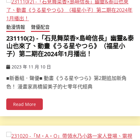
動漫情報
聲優配音
231110(2) -「石見舞菜香×島﨑信長」幽靈&泰
山也來了、動畫《うる星やつら》（福星小
子）第二期在2024年1月播出！
2023 年 11 月 10 日
ccsx
■新番組．聲優■ 動畫《うる星やつら》第2期追加新角
色！ 漫畫家高橋留美子的七零年代經典
Read More