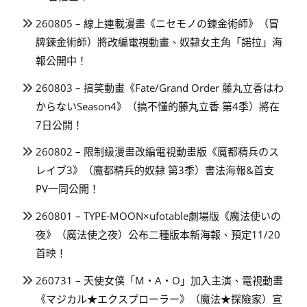
260805 – 線上連載漫畫《ニセモノの錬金術師》（冒
牌鍊金術師）將改編電視動畫、奴隸女主角「諾拉」海
報公開中！
260803 – 搞笑動畫《Fate/Grand Order 藤丸立香はわ
からないSeason4》（搞不懂的藤丸立香 第4季）將在
7日公開！
260802 – 限制級漫畫改編電視動畫版《魔都精兵のス
レイブ3》（魔都精兵的奴隸 第3季）書法海報&首支
PV一同公開！
260801 – TYPE-MOON×ufotable劇場版《魔法使いの
夜》（魔法使之夜）公布二種版本新海報、預定11/20
首映！
260731 – 天使女僕「M・A・O」加入主演、電視動畫
《マジカル★エクスプローラー》（魔法★探險家）宣