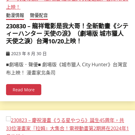
動漫情報
聲優配音
230830 – 龍祥電影是我大哥！全新動畫《シテ
ィーハンター 天使の涙》（劇場版 城市獵人
天使之淚）台灣10/20上映！
2023 年 8 月 30 日
ccsx
■劇場版．聲優■ 劇場版《城市獵人 City Hunter》台灣宣
布上映！ 漫畫家北条司
Read More