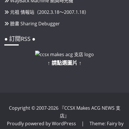
WayBack Machine 網頁時光機
元祖 情報站（2002.3.18～2007.1.18）
臉書 Sharing Debugger
● 訂閱RSS ●
↑ 請點選圖片 ↑
Copyright © 2007-2026 『CCSX Makes ACG NEWS 支
店』
Proudly powered by WordPress
|
Theme: Fairy by