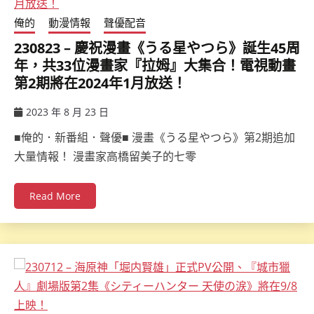
俺的
動漫情報
聲優配音
230823 – 慶祝漫畫《うる星やつら》誕生45周
年，共33位漫畫家『拉姆』大集合！電視動畫
第2期將在2024年1月放送！
2023 年 8 月 23 日
ccsx
■俺的．新番組．聲優■ 漫畫《うる星やつら》第2期追加
大量情報！ 漫畫家高橋留美子的七零
Read More