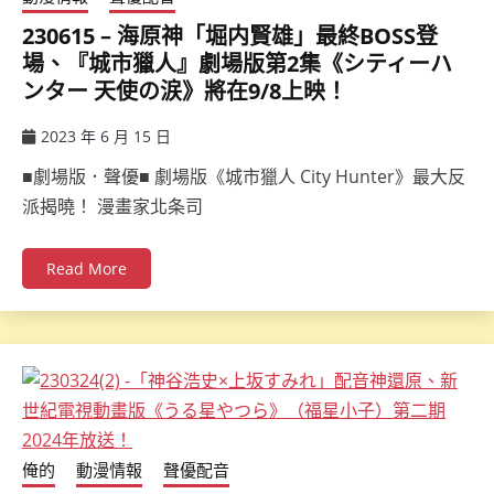
230615 – 海原神「堀内賢雄」最終BOSS登
場、『城市獵人』劇場版第2集《シティーハ
ンター 天使の涙》將在9/8上映！
2023 年 6 月 15 日
ccsx
■劇場版．聲優■ 劇場版《城市獵人 City Hunter》最大反
派揭曉！ 漫畫家北条司
Read More
俺的
動漫情報
聲優配音