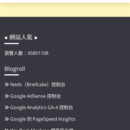
● 網站人氣 ●
瀏覽人數：45801108
Blogroll
feeds（Briefcake）控制台
Google AdSense 控制台
Google Analytics GA-4 控制台
Google 的 PageSpeed Insights