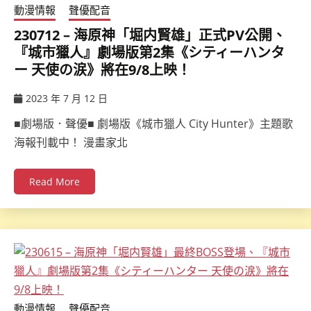
動漫情報
聲優配音
230712 – 海原神「堀内賢雄」正式PV公開、
『城市獵人』劇場版第2集《シティーハンタ
ー 天使の涙》將在9/8上映！
2023 年 7 月 12 日
ccsx
■劇場版．聲優■ 劇場版《城市獵人 City Hunter》主題歌
海報刊載中！ 漫畫家北
Read More
動漫情報
聲優配音