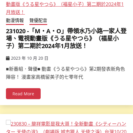
動漫情報
聲優配音
231020 -「M・A・O」帶領水乃小路一家人登
場、電視動畫版《うる星やつら》（福星小
子）第二期於2024年1月放送！
2023 年 10 月 20 日
ccsx
■新番組．聲優■ 動畫《うる星やつら》第2期發表新角色
陣容！ 漫畫家高橋留美子的七零年代
Read More