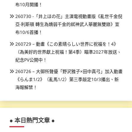
布10月開播！
260730 -「井上ほの花」主演電視動畫版《亂世千金倪
亞·利斯頓 轉生為嬌弱千金的弒神武人華麗無雙錄》宣
布10/6首播！
260729 – 動畫《この素晴らしい世界に祝福を！4》
（為美好的世界獻上祝福！第4季）瞄準2027年放送、
紀念PV公開中！
260726 – 大御所聲優「野沢雅子×田中真弓」加入動畫
《らんま1/2》（亂馬1/2）第三季敲定10/3播出、新
海報解禁！
● 本日熱門文章 ●