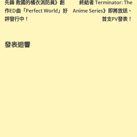
導
先鋒 救國的橘衣消防員》創
終結者 Terminator: The
作ED曲「Perfect World」好
Anime Series》即將放送、
覽
評發行中！
首支PV發表！
發表迴響