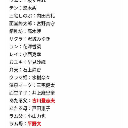
ラム：上坂すみれ
テン：悠木碧
三宅しのぶ：内田真礼
面堂終太郎：宮野真守
錯乱坊：高木渉
サクラ：沢城みゆき
ラン：花澤香菜
レイ：小西克幸
おユキ：早見沙織
弁天：石上静香
クラマ姫：水樹奈々
温泉マーク：三宅健太
面堂了子：井上麻里奈
あたる父：
古川登志夫
あたる母：戸田恵子
ラム父：小山力也
ラム母：
平野文