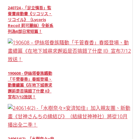
240724 -「足立慎吾」監
督賣座動畫《リコリス・
リコイル》（Lycoris
Recoil 莉可麗絲）全新系
列為6部日常短篇！
190608 - 伊絲塔眷族騷動
「千菅春香」春姬登場、
動畫續篇《在地下城尋求
邂逅是否搞錯了什麼 II》
宣布7/12放送！
240614(2) -「水樹奈々×安