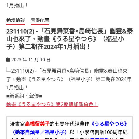
動漫情報
聲優配音
231110(2) -「石見舞菜香×島﨑信長」幽靈&泰
山也來了、動畫《うる星やつら》（福星小
子）第二期在2024年1月播出！
2023 年 11 月 10 日
ccsx
■新番組．聲優■
動畫《うる星やつら》第2期追加新角色！
漫畫家
高橋留美子
的七零年代經典作
《うる星やつら》
（她來自煩星／福星小子）
以「小學館創業100周年紀