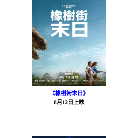
《橡樹街末日》
8月12日上映