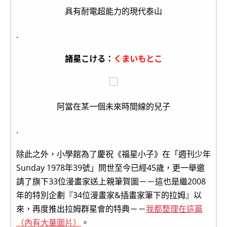
具有耐電超能力的現代泰山
.
諸星こける：
くまいもとこ
阿當在某一個未來時間線的兒子
.
除此之外，小學館為了慶祝《福星小子》在「週刊少年
Sunday 1978年39號」問世至今已經45歲，更一舉邀
請了旗下33位漫畫家送上親筆賀圖－－這也是繼2008
年的特別企劃『34位漫畫家&插畫家筆下的拉姆』以
來，再度推出拉姆群星會的特典－－
我都整理在這篇
（內有大量圖片）
。