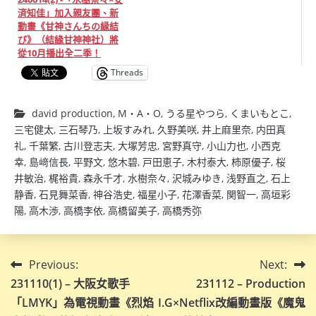
済知佳」加入親友團、新
動畫《甘神さんちの縁結
び》（結緣甘神神社）將
從10月播出全二季！
Threads
david production
,
M・A・O
,
うる星やつら
,
くまいもとこ
,
三宅健太
,
三石琴乃
,
上坂すみれ
,
久野美咲
,
井上麻里奈
,
内田真
礼
,
千葉繁
,
古川登志夫
,
大塚芳忠
,
宮野真守
,
小山力也
,
小西克
幸
,
島﨑信長
,
平野文
,
悠木碧
,
戸田恵子
,
木村泰大
,
柿原優子
,
桜
井敏治
,
梶裕貴
,
森永千才
,
水樹奈々
,
沢城みゆき
,
浅野直之
,
石上
静香
,
石見舞菜香
,
神谷浩史
,
福星小子
,
花澤香菜
,
関智一
,
高垣彩
陽
,
高木渉
,
高橋李依
,
高橋留美子
,
高橋秀弥
文
Previous:
Next:
231110(1) – 大阪女歌手
231112 – Production
章
「LMYK」為電視動畫《烈焰
I.G×Netflix改編動畫版《魔鬼