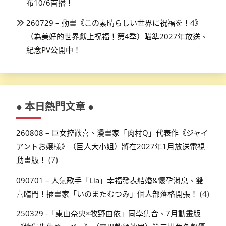
布10/6首播！
260729 – 動畫《この素晴らしい世界に祝福を！4》
（為美好的世界獻上祝福！第4季）瞄準2027年放送、
紀念PV公開中！
● 本日熱門文章 ●
260808 – 巨女控歡喜、漫畫家「肉村Q」代表作《ジャイ
アントお嬢様》（巨人大小姐）將在2027年1月放送電視
(7)
動畫版！
090701 – 人氣歌手「Lia」幸福發表結婚&懷孕消息、雙
(4)
喜臨門！插畫家「いのまたむつみ」個人部落格開張！
250329 -「東山奈央×牧野由依」同學集合、7月動畫版