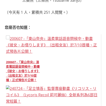
三条燕〔三條燕，Tsubame Sanjo〕
（今天有 1 人，累積共 251 人閱覽。）
您是否也知道：
200607 -「東山奈央」溫
柔電話語音問候中、動畫
《彼女、お借りします》
（出租女友）於7/10首
播、正式預告片公開！