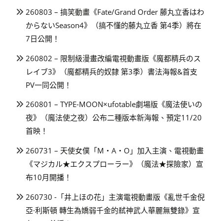
260803 – 搞笑動畫《Fate/Grand Order 藤丸立香はわ
からないSeason4》（搞不懂的藤丸立香 第4季）將在
7日公開！
260802 – 限制級漫畫改編電視動畫版《魔都精兵のス
レイブ3》（魔都精兵的奴隸 第3季）書法海報&首支
PV一同公開！
260801 – TYPE-MOON×ufotable劇場版《魔法使いの
夜》（魔法使之夜）公布二種版本新海報、預定11/20
首映！
260731 – 天使女僕「M・A・O」加入主演、電視動畫
《マジカル★エクスプローラー》（魔法★探險家）宣
布10月開播！
260730 -「井上ほの花」主演電視動畫版《亂世千金倪
亞·利斯頓 轉生為嬌弱千金的弒神武人華麗無雙錄》宣