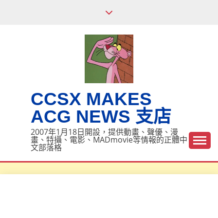
Skip
to
content
CCSX MAKES
ACG NEWS 支店
2007年1月18日開設，提供動畫、聲優、漫
畫、特攝、電影、MADmovie等情報的正體中
文部落格