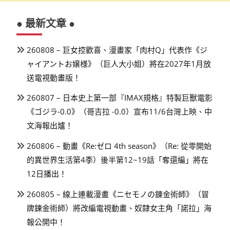
● 最新文章 ●
260808 – 巨女控歡喜、漫畫家「肉村Q」代表作《ジ
ャイアントお嬢様》（巨人大小姐）將在2027年1月放
送電視動畫版！
260807 – 日本史上第一部『IMAX規格』特製巨獸電影
《ゴジラ-0.0》（哥吉拉 -0.0）宣布11/6台灣上映、中
文海報出爐！
260806 – 動畫《Re:ゼロ 4th season》（Re: 從零開始
的異世界生活第4季）後半第12~19話「奪還編」將在
12日播出！
260805 – 線上連載漫畫《ニセモノの錬金術師》（冒
牌鍊金術師）將改編電視動畫、奴隸女主角「諾拉」海
報公開中！