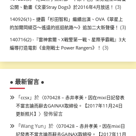
(3)
公開、動畫《文豪Stray Dogs》於2016年4月放送！
140926(1) – 捷霸「杉田智和」繼續出演、OVA《翠星上
(3)
的加爾岡緹亞～遙遠的巡迴航路～》追加二大新聲優！
140716(2) -『雷神索爾、X戰警第一戰、星際爭霸戰』3大
(3)
編導打造電影《金剛戰士 Power Rangers》！
● 最新留言 ●
「
」於〈
ccsx
070428 – 赤井孝美，因在mixi日記發表
不當言論而辭去GAINAX取締役。【2017年11月24日
〉發佈留言
更新照片】
「
Wang Yun
」於〈
070428 – 赤井孝美，因在mixi日
記發表不當言論而辭去GAINAX取締役。【2017年11月