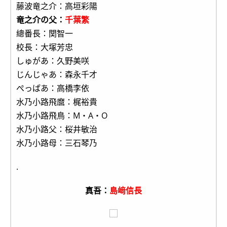
藤波竜之介：高垣彩陽
竜之介の父：
千葉繁
總番長：関智一
校長：大塚芳忠
しゅがあ：久野美咲
じんじゃあ：森永千才
ぺっぱあ：高橋李依
水乃小路飛麿：梶裕貴
水乃小路飛鳥：M・A・O
水乃小路父：桜井敏治
水乃小路母：三石琴乃
.
真吾：
島﨑信長