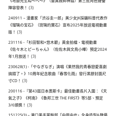
《地獄先生ぬ～べ～》（靈異教師神眉）第三批角色聲優
(3)
陣容發表！
240911 – 漫畫家「渋谷圭一郎」美少女JK採礦科普代表作
《瑠璃の宝石》（琉璃的寶石）宣布2025年放送電視動畫
(3)
版！
231116 -「杉田智和×悠木碧」黃金拍檔、電視動畫
《佐々木とピーちゃん》（佐佐木與文鳥小嗶）預定2024
(3)
年1月放送！
230628(1) -「やなぎなぎ」演唱《果然我的青春戀愛喜劇
搞錯了。》10周年紀念歌曲『春雪化雨』發行黑膠封面尺
(3)
寸CD！
200116 -『第43屆日本奧斯卡』最佳動畫長片入圍：《天
氣之子》《柯南》《魯邦三世 THE FIRST》等5部、預定
(3)
3/6頒獎！
151225(3) – 港口黑手黨幹部「中原中也」全身造型&聲優