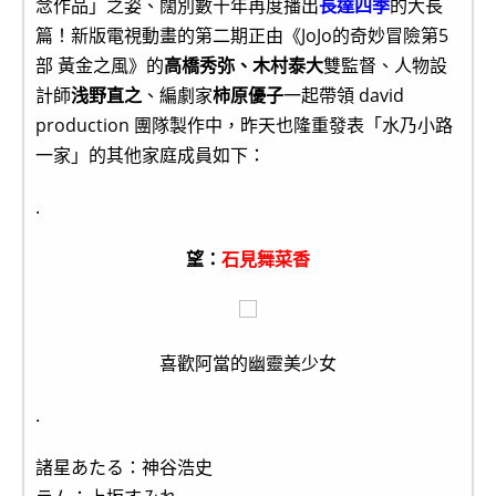
念作品」之姿、闊別數十年再度播出
長達四季
的大長
篇！新版電視動畫的第二期正由《JoJo的奇妙冒險第5
部 黃金之風》的
高橋秀弥、木村泰大
雙監督、人物設
計師
浅野直之
、編劇家
柿原優子
一起帶領 david
production 團隊製作中，昨天也隆重發表「水乃小路
一家」的其他家庭成員如下：
.
望：
石見舞菜香
喜歡阿當的幽靈美少女
.
諸星あたる：神谷浩史