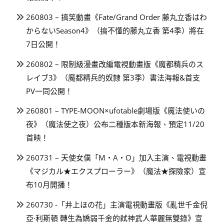
260803 – 搞笑動畫《Fate/Grand Order 藤丸立香はわ
からないSeason4》（搞不懂的藤丸立香 第4季）將在
7日公開！
260802 – 限制級漫畫改編電視動畫版《魔都精兵のス
レイブ3》（魔都精兵的奴隸 第3季）書法海報&首支
PV一同公開！
260801 – TYPE-MOON×ufotable劇場版《魔法使いの
夜》（魔法使之夜）公布二種版本新海報、預定11/20
首映！
260731 – 天使女僕「M・A・O」加入主演、電視動畫
《マジカル★エクスプローラー》（魔法★探險家）宣
布10月開播！
260730 -「井上ほの花」主演電視動畫版《亂世千金倪
亞·利斯頓 轉生為嬌弱千金的弒神武人華麗無雙錄》宣