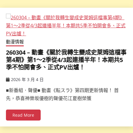
動漫情報
260304 – 動畫《關於我轉生變成史萊姆這檔事
第4期》第1～2季從4/3起連播半年！本期共5
季不怕開會多、正式PV出爐！
2026 年 3 月 4 日
ccsx
■新番組．聲優■ 動畫《転スラ》第四期更新情報！ 首
先，恭喜神樂坂優樹的聲優花江夏樹榮獲
Read More