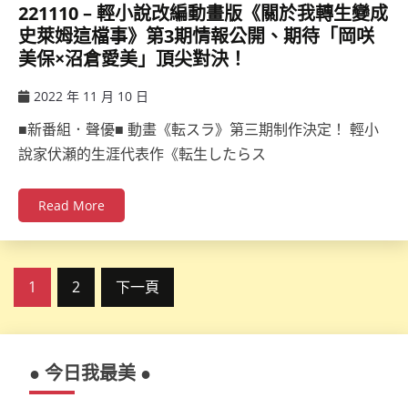
221110 – 輕小說改編動畫版《關於我轉生變成
史萊姆這檔事》第3期情報公開、期待「岡咲
美保×沼倉愛美」頂尖對決！
2022 年 11 月 10 日
ccsx
■新番組．聲優■ 動畫《転スラ》第三期制作決定！ 輕小
說家伏瀬的生涯代表作《転生したらス
Read More
文
1
2
下一頁
章
分
● 今日我最美 ●
頁