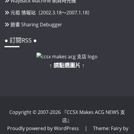
WayBack Machine 網頁時光機
元祖 情報站（2002.3.18～2007.1.18）
臉書 Sharing Debugger
● 訂閱RSS ●
↑ 請點選圖片 ↑
Copyright © 2007-2026 『CCSX Makes ACG NEWS 支
店』
Proudly powered by WordPress
|
Theme: Fairy by