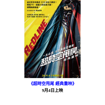
《超時空甩尾 經典重映》
9月4日上映