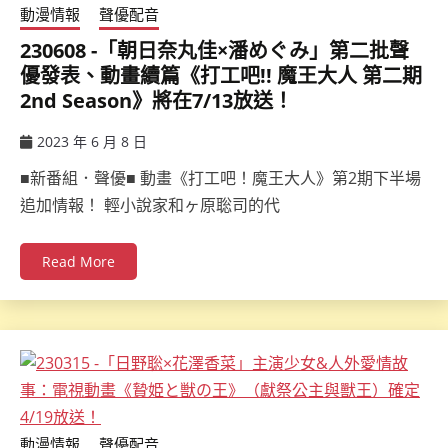
動漫情報
聲優配音
230608 -「朝日奈丸佳×潘めぐみ」第二批聲
優發表、動畫續篇《打工吧!! 魔王大人 第二期
2nd Season》將在7/13放送！
2023 年 6 月 8 日
ccsx
■新番組．聲優■ 動畫《打工吧！魔王大人》第2期下半場
追加情報！ 輕小說家和ヶ原聡司的代
Read More
動漫情報
聲優配音