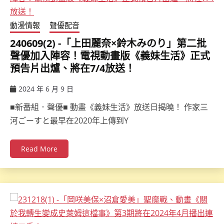
動漫情報
聲優配音
240609(2) -「上田麗奈×鈴木みのり」第二批
聲優加入陣容！電視動畫版《義妹生活》正式
預告片出爐、將在7/4放送！
2024 年 6 月 9 日
ccsx
■新番組．聲優■ 動畫《義妹生活》放送日揭曉！ 作家三
河ごーすと最早在2020年上傳到Y
Read More