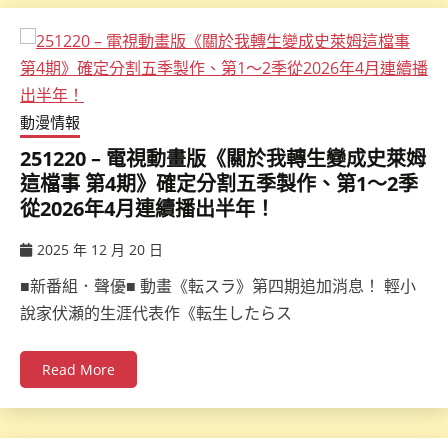
動漫情報
251220 – 電視動畫版《關於我轉生變成史萊姆
這檔事 第4期》確定分割五季製作、第1～2季
從2026年4月連續播出半年！
2025 年 12 月 20 日
ccsx
■新番組．聲優■ 動畫《転スラ》第四期追加消息！ 輕小
說家伏瀬的生涯代表作《転生したらス
Read More