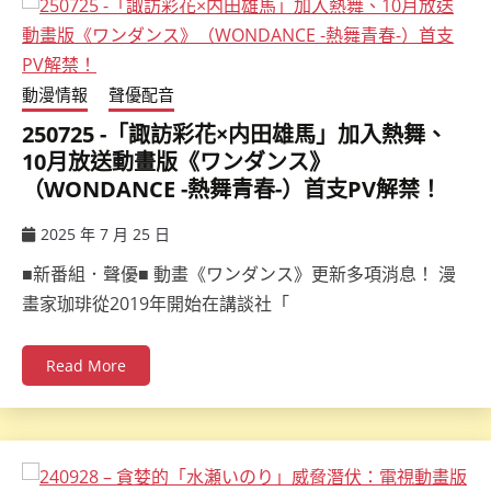
動漫情報
聲優配音
250725 -「諏訪彩花×内田雄馬」加入熱舞、
10月放送動畫版《ワンダンス》
（WONDANCE -熱舞青春-）首支PV解禁！
2025 年 7 月 25 日
ccsx
■新番組．聲優■ 動畫《ワンダンス》更新多項消息！ 漫
畫家珈琲從2019年開始在講談社「
Read More