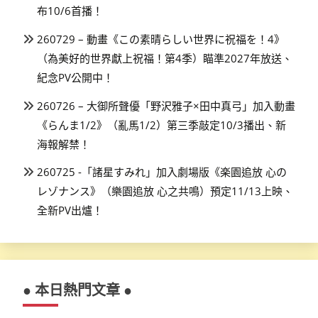
布10/6首播！
260729 – 動畫《この素晴らしい世界に祝福を！4》
（為美好的世界獻上祝福！第4季）瞄準2027年放送、
紀念PV公開中！
260726 – 大御所聲優「野沢雅子×田中真弓」加入動畫
《らんま1/2》（亂馬1/2）第三季敲定10/3播出、新
海報解禁！
260725 -「諸星すみれ」加入劇場版《楽園追放 心の
レゾナンス》（樂園追放 心之共鳴）預定11/13上映、
全新PV出爐！
● 本日熱門文章 ●