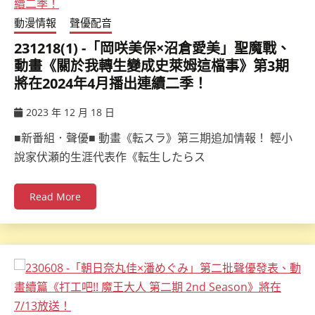
動漫情報
聲優配音
231218(1) -「岡咲美保×沼倉愛美」聖魔戰、
動畫《關於我轉生變成史萊姆這檔事》第3期
將在2024年4月播出連續二季！
2023 年 12 月 18 日
ccsx
■新番組．聲優■ 動畫《転スラ》第三期追加情報！ 輕小
說家伏瀬的生涯代表作《転生したらス
Read More