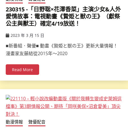
230315 -「日野聡×花澤香菜」主演少女&人外
愛情故事：電視動畫《贄姫と獣の王》（獻祭
公主與獸王）確定4/19放送！
2023 年 3 月 15 日
ccsx
■新番組．聲優■ 動畫《贄姫と獣の王》更新大量情報！
漫畫家友藤結從2015年～2020
Read More
動漫情報
聲優配音