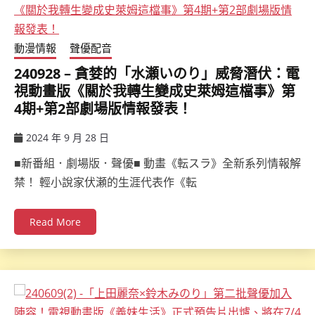
動漫情報
聲優配音
240928 – 貪婪的「水瀬いのり」威脅潛伏：電
視動畫版《關於我轉生變成史萊姆這檔事》第
4期+第2部劇場版情報發表！
2024 年 9 月 28 日
ccsx
■新番組．劇場版．聲優■ 動畫《転スラ》全新系列情報解
禁！ 輕小說家伏瀬的生涯代表作《転
Read More