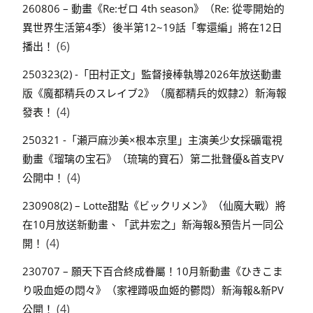
260806 – 動畫《Re:ゼロ 4th season》（Re: 從零開始的
異世界生活第4季）後半第12~19話「奪還編」將在12日
(6)
播出！
250323(2) -「田村正文」監督接棒執導2026年放送動畫
版《魔都精兵のスレイブ2》（魔都精兵的奴隸2）新海報
(4)
發表！
250321 -「瀬戸麻沙美×根本京里」主演美少女採礦電視
動畫《瑠璃の宝石》（琉璃的寶石）第二批聲優&首支PV
(4)
公開中！
230908(2) – Lotte甜點《ビックリメン》（仙魔大戰）將
在10月放送新動畫、「武井宏之」新海報&預告片一同公
(4)
開！
230707 – 願天下百合終成眷屬！10月新動畫《ひきこま
り吸血姫の悶々》（家裡蹲吸血姬的鬱悶）新海報&新PV
(4)
公開！