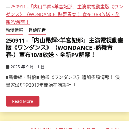
動漫情報
聲優配音
250911 -「内山昂輝×羊宮妃那」主演電視動畫
版《ワンダンス》（WONDANCE -熱舞青
春-）宣布10/8放送、全新PV解禁！
2025 年 9 月 11 日
ccsx
■新番組．聲優■ 動畫《ワンダンス》追加多項情報！ 漫
畫家珈琲從2019年開始在講談社「
Read More