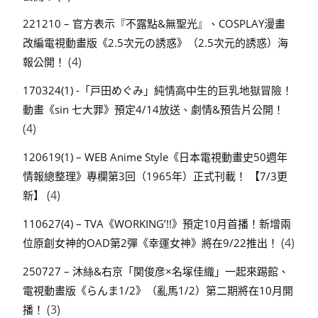
221210 – 官方表示『不露點&無聖光』、COSPLAY漫畫
改編電視動畫版《2.5次元の誘惑》（2.5次元的誘惑）海
(4)
報公開！
170324(1) -「戸田めぐみ」純情高中生的巨乳地獄冒險！
動畫《sin 七大罪》預定4/14放送、劇情&預告片公開！
(4)
120619(1) – WEB Anime Style《日本電視動畫史50週年
情報總整理》專欄第3回（1965年）正式刊載！ 【7/3更
(4)
新】
110627(4) – TVA《WORKING’!!》預定10月首播！新增兩
(4)
位原創女神的OAD第2彈《幸運女神》將在9/22推出！
250727 – 沐絲&右京「関俊彦×名塚佳織」一起來踢館、
電視動畫版《らんま1/2》（亂馬1/2）第二期將在10月開
(3)
播！