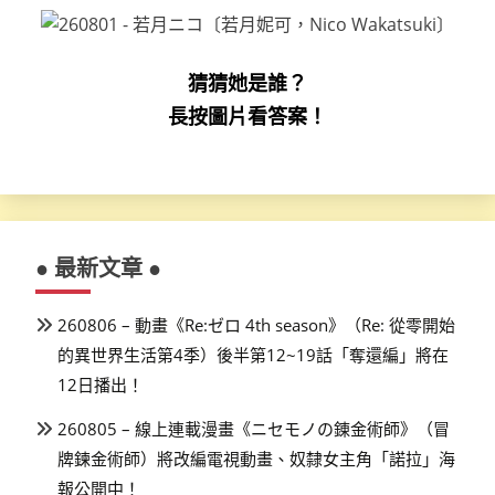
猜猜她是誰？
長按圖片看答案！
● 最新文章 ●
260806 – 動畫《Re:ゼロ 4th season》（Re: 從零開始
的異世界生活第4季）後半第12~19話「奪還編」將在
12日播出！
260805 – 線上連載漫畫《ニセモノの錬金術師》（冒
牌鍊金術師）將改編電視動畫、奴隸女主角「諾拉」海
報公開中！