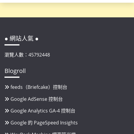
● 網站人氣 ●
瀏覽人數：45792448
Blogroll
feeds（Briefcake）控制台
Google AdSense 控制台
Google Analytics GA-4 控制台
Google 的 PageSpeed Insights