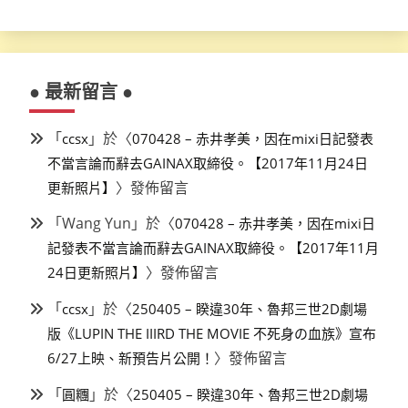
● 最新留言 ●
「
」於〈
ccsx
070428 – 赤井孝美，因在mixi日記發表
不當言論而辭去GAINAX取締役。【2017年11月24日
〉發佈留言
更新照片】
「
Wang Yun
」於〈
070428 – 赤井孝美，因在mixi日
記發表不當言論而辭去GAINAX取締役。【2017年11月
〉發佈留言
24日更新照片】
「
」於〈
ccsx
250405 – 睽違30年、魯邦三世2D劇場
版《LUPIN THE IIIRD THE MOVIE 不死身の血族》宣布
〉發佈留言
6/27上映、新預告片公開！
「
」於〈
圓糰
250405 – 睽違30年、魯邦三世2D劇場