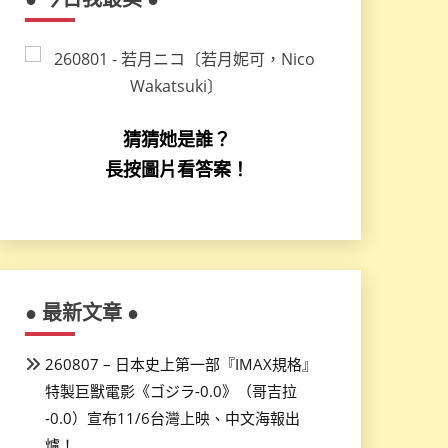
猜猜她是誰？
長按圖片看答案！
● 最新文章 ●
260807 – 日本史上第一部『IMAX規格』
特製巨獸電影《ゴジラ-0.0》（哥吉拉
-0.0）宣布11/6台灣上映、中文海報出
爐！