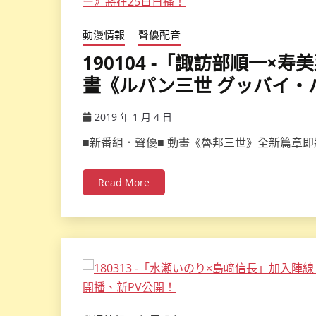
動漫情報
聲優配音
190104 -「諏訪部順一
畫《ルパン三世 グッバイ・
2019 年 1 月 4 日
ccsx
■新番組．聲優■ 動畫《魯邦三世》全新篇章
Read More