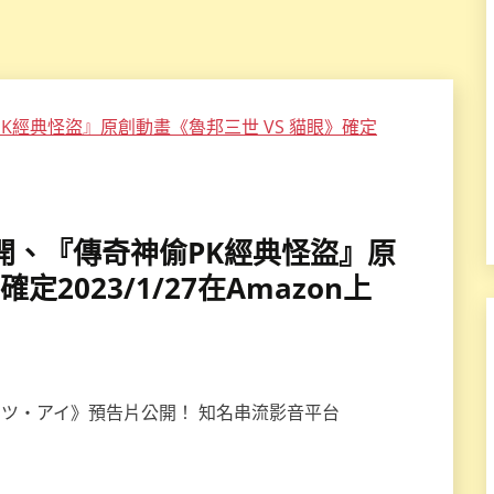
告公開、『傳奇神偷PK經典怪盜』原
定2023/1/27在Amazon上
ッツ・アイ》預告片公開！ 知名串流影音平台