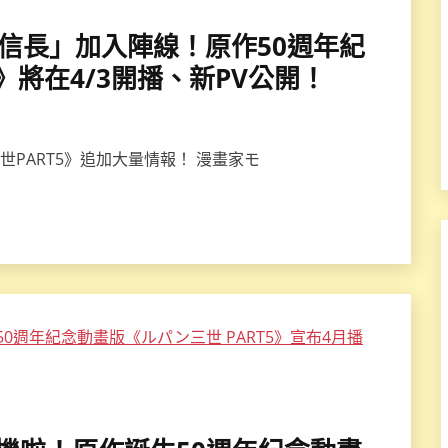
島﨑信長」加入陣線！原作50週年紀
》將在4/3開播、新PV公開！
三世PART5》追加大量情報！ 漫畫家モ