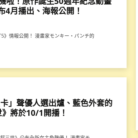
滑手機啦！原作誕生50週年紀念動畫
宣布4月播出、海報公開！
RT5》情報公開！ 漫畫家モンキー・パンチ的
王「蕾貝卡」聲優人選出爐、藍色外套的
》將於10/1開播！
《魯邦三世》公布全新女主角聲優！ 漫畫家モ