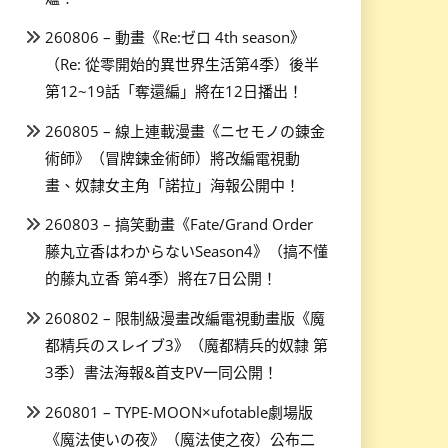
260806 – 動畫《Re:ゼロ 4th season》
（Re: 從零開始的異世界生活第4季）後半
第12~19話「奪還編」將在12日播出！
260805 – 線上連載漫畫《ニセモノの錬金
術師》（冒牌鍊金術師）將改編電視動
畫、奴隸女主角「諾拉」海報公開中！
260803 – 搞笑動畫《Fate/Grand Order
藤丸立香はわからないSeason4》（搞不懂
的藤丸立香 第4季）將在7日公開！
260802 – 限制級漫畫改編電視動畫版《魔
都精兵のスレイブ3》（魔都精兵的奴隸 第
3季）書法海報&首支PV一同公開！
260801 – TYPE-MOON×ufotable劇場版
《魔法使いの夜》（魔法使之夜）公布二