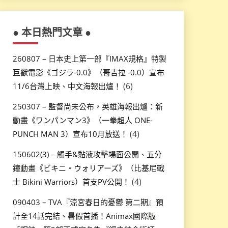
● 本日熱門文章 ●
260807 – 日本史上第一部『IMAX規格』特製
巨獸電影《ゴジラ-0.0》（哥吉拉 -0.0）宣布
(6)
11/6台灣上映、中文海報出爐！
250307 – 監督尚未公布，英雄海報出爐：新
動畫《ワンパンマン3》（一拳超人 ONE-
(4)
PUNCH MAN 3）宣布10月放送！
150602(3) – 觸手&黏液攻擊場面公開、五分
鐘動畫《ビキニ・ウォリアーズ》（比基尼戰
(4)
士 Bikini Warriors）首支PV公開！
090403 – TVA『涼宮春日的憂鬱 第二期』預
計全14話完結、暑假首播！Animax國際版