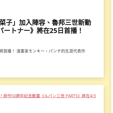
×寿美菜子」加入陣容、魯邦三世新動
パートナー》將在25日首播！
即將首播！ 漫畫家モンキー・パンチ的生涯代表作