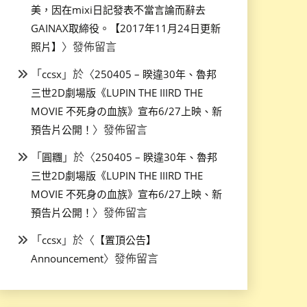
美，因在mixi日記發表不當言論而辭去
GAINAX取締役。【2017年11月24日更新
〉發佈留言
照片】
「
」於〈
ccsx
250405 – 睽違30年、魯邦
三世2D劇場版《LUPIN THE IIIRD THE
MOVIE 不死身の血族》宣布6/27上映、新
〉發佈留言
預告片公開！
「
」於〈
圓糰
250405 – 睽違30年、魯邦
三世2D劇場版《LUPIN THE IIIRD THE
MOVIE 不死身の血族》宣布6/27上映、新
〉發佈留言
預告片公開！
「
」於〈
ccsx
【置頂公告】
〉發佈留言
Announcement