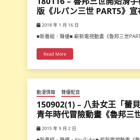
180116 – 魯邦三世開始
版《ルパン三世 PART5》
2018 年 1 月 16 日
ccsx
■新番組．聲優■ 嶄新電視動畫《魯邦三世PA
Read More
動漫情報
聲優配音
150902(1) – 八卦女
青年時代冒險動畫《魯邦三世
2015 年 9 月 2 日
ccsx
■新番組．聲優．YouTube■ 嶄新電視動畫