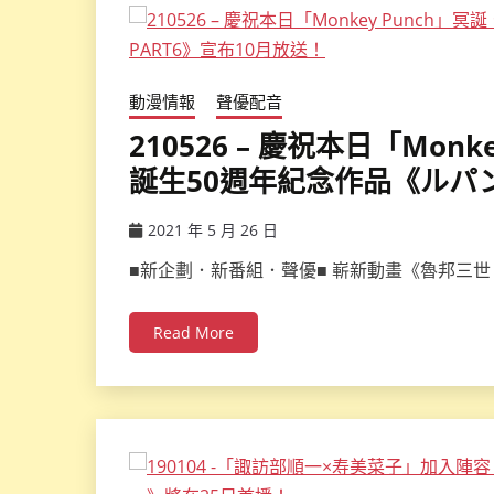
動漫情報
聲優配音
210526 – 慶祝本日「Mon
誕生50週年紀念作品《ルパン
2021 年 5 月 26 日
ccsx
■新企劃．新番組．聲優■ 嶄新動畫《魯邦三世 P
Read More