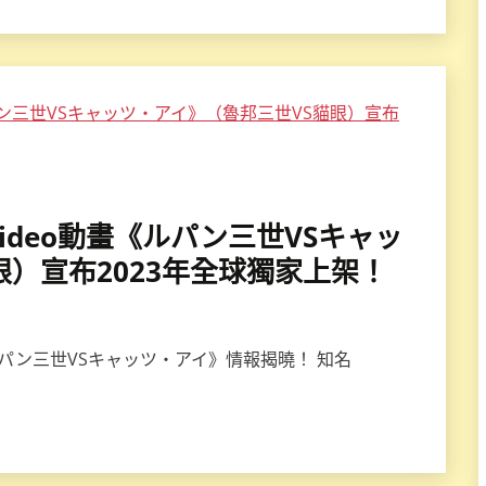
me Video動畫《ルパン三世VSキャッ
眼）宣布2023年全球獨家上架！
パン三世VSキャッツ・アイ》情報揭曉！ 知名