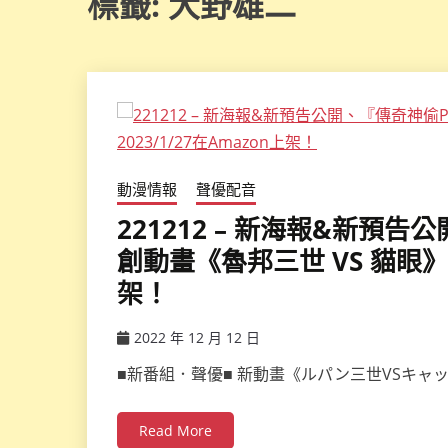
標籤:
大野雄二
動漫情報
聲優配音
221212 – 新海報&新預
創動畫《魯邦三世 VS 貓眼》確
架！
2022 年 12 月 12 日
ccsx
■新番組．聲優■ 新動畫《ルパン三世VSキャ
Read More