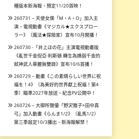
種版本新海報、預定11/20首映！
260731 – 天使女僕「M・A・O」加入主
演、電視動畫《マジカル★エクスプロー
ラー》（魔法★探險家）宣布10月開播！
260730 -「井上ほの花」主演電視動畫版
《亂世千金倪亞·利斯頓 轉生為嬌弱千金的
弒神武人華麗無雙錄》宣布10/6首播！
260729 – 動畫《この素晴らしい世界に祝
福を！4》（為美好的世界獻上祝福！第4
季）瞄準2027年放送、紀念PV公開中！
260726 – 大御所聲優「野沢雅子×田中真
弓」加入動畫《らんま1/2》（亂馬1/2）
第三季敲定10/3播出、新海報解禁！