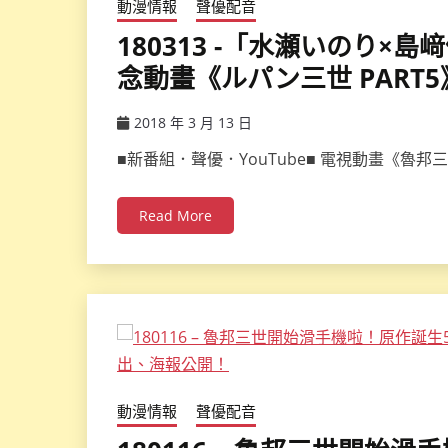
動漫情報
聲優配音
180313 -「水瀬いのり×
念動畫《ルパン三世 PART5
2018 年 3 月 13 日
ccsx
■新番組．聲優．YouTube■ 電視動畫《魯邦
Read More
動漫情報
聲優配音