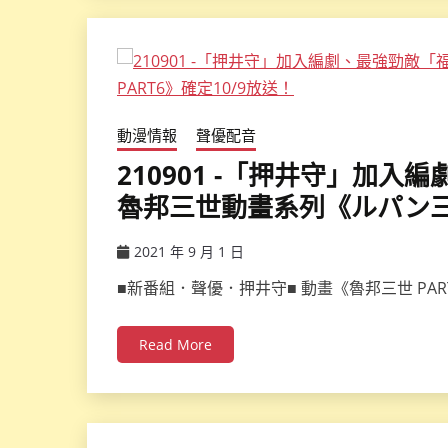
動漫情報
聲優配音
210901 -「押井守」加
魯邦三世動畫系列《ルパン三世
2021 年 9 月 1 日
ccsx
■新番組．聲優．押井守■ 動畫《魯邦三世 PA
Read More