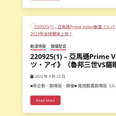
動漫情報
聲優配音
220925(1) – 亞馬遜Pri
ツ・アイ》（魯邦三世VS貓
2022 年 9 月 25 日
ccsx
■新企劃．劇場版．聲優■ 電視動畫劇場版《ル
Read More