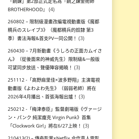
「鋼鍊」第2部正式定名為『鋼之鍊金術師
(4)
BROTHERHOOD』
260802 – 限制級漫畫改編電視動畫版《魔都
精兵のスレイブ3》（魔都精兵的奴隸 第3
(3)
季）書法海報&首支PV一同公開！
260430 – 7月新動畫《うしろの正面カムイさ
ん》（從後面來的神威先生）限制級&一般版
(3)
可望同步放送、聲優陣容揭曉！
251112 -「高野麻里佳×波多野翔」主演電視
動畫版《よわよわ先生》（弱弱老師）將在
(3)
2026年4月播出、首張海報出爐！
250212 -「梅津泰臣」監督劇場版《ヴァージ
ン・パンク 純潔龐克 Virgin Punk》首集
(3)
「Clockwork Girl」將在6/27上映！
210413(2) – 傳奇影業×Netflix 合作真人電影