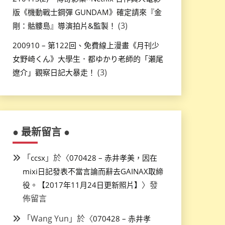
版《機動戰士鋼彈 GUNDAM》確定請來『金
(3)
剛：骷髏島』導演拍片&監製！
200910 – 第122回、免費線上漫畫《月刊少
女野崎くん》大學生．都ゆかり老師的「瀬尾
(3)
遼介」觀察日記大暴走！
● 最新留言 ●
「
」於〈
ccsx
070428 – 赤井孝美，因在
mixi日記發表不當言論而辭去GAINAX取締
〉發
役。【2017年11月24日更新照片】
佈留言
「
Wang Yun
」於〈
070428 – 赤井孝