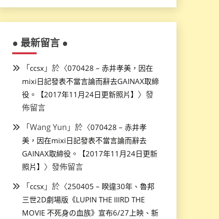
● 最新留言 ●
「
」於〈
ccsx
070428 – 赤井孝美，因在
mixi日記發表不當言論而辭去GAINAX取締
〉發
役。【2017年11月24日更新照片】
佈留言
「
Wang Yun
」於〈
070428 – 赤井孝
美，因在mixi日記發表不當言論而辭去
GAINAX取締役。【2017年11月24日更新
〉發佈留言
照片】
「
」於〈
ccsx
250405 – 睽違30年、魯邦
三世2D劇場版《LUPIN THE IIIRD THE
MOVIE 不死身の血族》宣布6/27上映、新