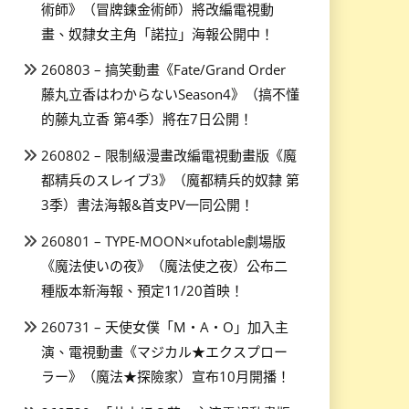
術師》（冒牌鍊金術師）將改編電視動
畫、奴隸女主角「諾拉」海報公開中！
260803 – 搞笑動畫《Fate/Grand Order
藤丸立香はわからないSeason4》（搞不懂
的藤丸立香 第4季）將在7日公開！
260802 – 限制級漫畫改編電視動畫版《魔
都精兵のスレイブ3》（魔都精兵的奴隸 第
3季）書法海報&首支PV一同公開！
260801 – TYPE-MOON×ufotable劇場版
《魔法使いの夜》（魔法使之夜）公布二
種版本新海報、預定11/20首映！
260731 – 天使女僕「M・A・O」加入主
演、電視動畫《マジカル★エクスプロー
ラー》（魔法★探險家）宣布10月開播！