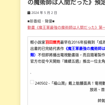
の魔術師は人間だった》預定
2024 年 5 月 2 日
ccsx
■新番組．聲優■
動畫《魔王軍最強の魔術師は人間だった》第一
輕小說家
羽田遼亮
最早在2016年投稿到「
出書的已完結代表作
《魔王軍最強の魔術師
類）
不但即將播出電視動畫版，而且隨著製
官方也從今天開始『連續五週』推出一位主角
.
帥