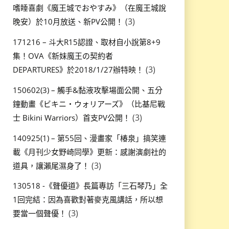
嗜睡喜劇《魔王城でおやすみ》（在魔王城說
(3)
晚安）於10月放送、新PV公開！
171216 – 斗大R15認證、取材自小說第8+9
集！OVA《新妹魔王の契約者
(3)
DEPARTURES》於2018/1/27辦特映！
150602(3) – 觸手&黏液攻擊場面公開、五分
鐘動畫《ビキニ・ウォリアーズ》（比基尼戰
(3)
士 Bikini Warriors）首支PV公開！
140925(1) – 第55回、漫畫家「椿泉」搞笑連
載《月刊少女野崎同學》更新：感謝演劇社的
(3)
道具，讓瀨尾濕身了！
130518 -《聲優道》長篇專訪「三石琴乃」全
1回完結：因為喜歡對著麥克風講話，所以想
(3)
要當一個聲優！