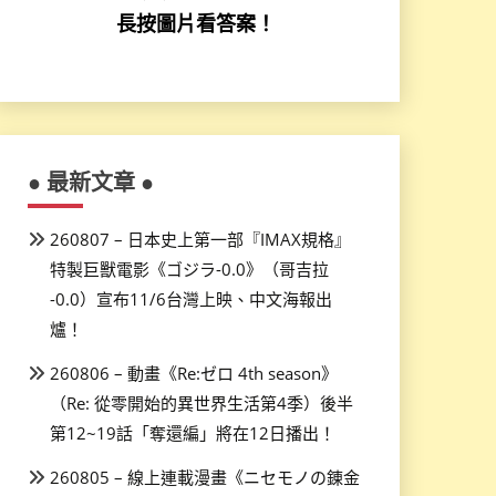
長按圖片看答案！
● 最新文章 ●
260807 – 日本史上第一部『IMAX規格』
特製巨獸電影《ゴジラ-0.0》（哥吉拉
-0.0）宣布11/6台灣上映、中文海報出
爐！
260806 – 動畫《Re:ゼロ 4th season》
（Re: 從零開始的異世界生活第4季）後半
第12~19話「奪還編」將在12日播出！
260805 – 線上連載漫畫《ニセモノの錬金