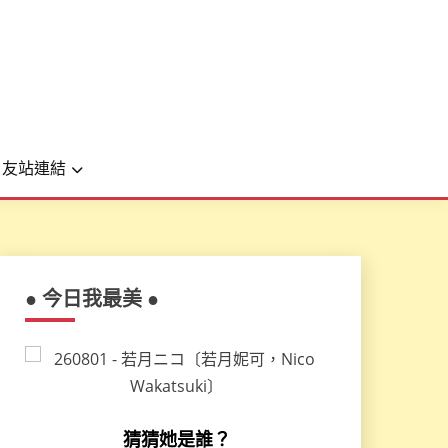
友站連結
● 今日我最美 ●
猜猜她是誰？