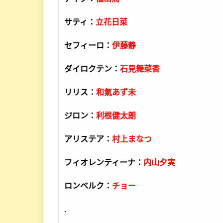
サティ：
立花日菜
セフィーロ：
伊藤静
ダイロクテン：
石見舞菜香
リリス：
和氣あず未
ジロン：
利根健太朗
アリステア：
村上まなつ
フィオレンティーナ：
内山夕実
ロンベルク：
チョー
.