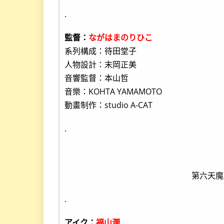
.
監督：
ながはまのりひこ
系列構成：待田堂子
人物設計：末岡正美
音響監督：本山哲
音樂：KOHTA YAMAMOTO
動畫制作：studio A-CAT
.
第六天魔
.
アイク：
福山潤