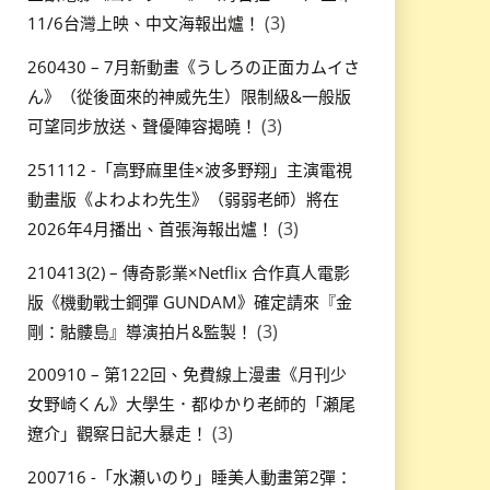
(3)
11/6台灣上映、中文海報出爐！
260430 – 7月新動畫《うしろの正面カムイさ
ん》（從後面來的神威先生）限制級&一般版
(3)
可望同步放送、聲優陣容揭曉！
251112 -「高野麻里佳×波多野翔」主演電視
動畫版《よわよわ先生》（弱弱老師）將在
(3)
2026年4月播出、首張海報出爐！
210413(2) – 傳奇影業×Netflix 合作真人電影
版《機動戰士鋼彈 GUNDAM》確定請來『金
(3)
剛：骷髏島』導演拍片&監製！
200910 – 第122回、免費線上漫畫《月刊少
女野崎くん》大學生．都ゆかり老師的「瀬尾
(3)
遼介」觀察日記大暴走！
200716 -「水瀬いのり」睡美人動畫第2彈：