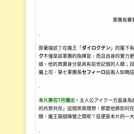
軍團長賽
.
原著描述了在魔王「
ダイロクテン
」的麾下
ク
不僅是該軍團的指揮官，而且自身的實力
過，他的真實身分是具有前世記憶的人類；
屬上司．第七軍團長
セフィーロ
這兩人知曉這
.
本片將在7月播出
。主人公アイク一方面身為
的共榮共存」這個崇高理想，那麼他將如何
類、魔王兩個陣營之間呢？這便是本片的一
.