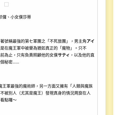
菲儸、小女僕莎蒂
有著號稱最強的第七軍團之「不死旅團」，男主角
アイ
更是在魔王軍中被譽為猶如真正的「魔物」。只不
目前為止，只有負責照顧他的女僕
サティ
，以及他的直
個秘密……
魔王軍最強的魔術師，另一方面又擁有「人類與魔族
在不被別人（尤其是魔王）發現真身的情況周旋在人
大看點囉～