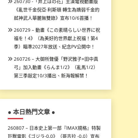
260730 -「井上ほの花」主演電視動畫版
《亂世千金倪亞·利斯頓 轉生為嬌弱千金的
弒神武人華麗無雙錄》宣布10/6首播！
260729 – 動畫《この素晴らしい世界に祝
福を！4》（為美好的世界獻上祝福！第4
季）瞄準2027年放送、紀念PV公開中！
260726 – 大御所聲優「野沢雅子×田中真
弓」加入動畫《らんま1/2》（亂馬1/2）
第三季敲定10/3播出、新海報解禁！
● 本日熱門文章 ●
260807 – 日本史上第一部『IMAX規格』特製
巨獸電影《ゴジラ-0.0》（哥吉拉 -0.0）宣布