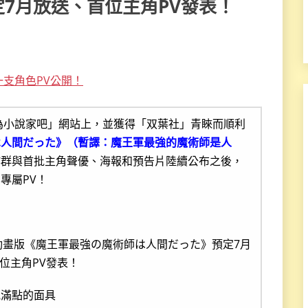
7月放送、首位主角PV發表！
支角色PV公開！
成為小說家吧」網站上，並獲得「双葉社」青睞而順利
は人間だった》（暫譯：魔王軍最強的魔術師是人
作群與首批主角聲優、海報和預告片陸續公布之後，
專屬PV！
氣滿點的面具