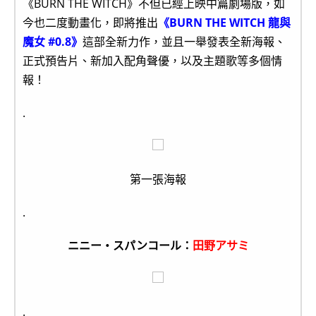
《BURN THE WITCH》不但已經上映中篇劇場版，如
今也二度動畫化，即將推出
《BURN THE WITCH 龍與
魔女 #0.8》
這部全新力作，並且一舉發表全新海報、
正式預告片、新加入配角聲優，以及主題歌等多個情
報！
.
第一張海報
.
ニニー・スパンコール：
田野アサミ
.