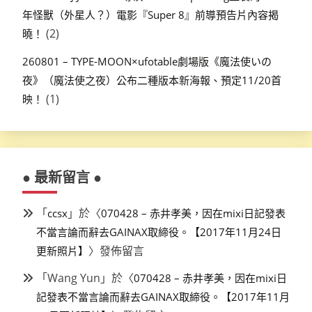
年怪獸（外星人？）電影『Super 8』前導預告片內容揭
(2)
曉！
260801 – TYPE-MOON×ufotable劇場版《魔法使いの
夜》（魔法使之夜）公布二種版本新海報、預定11/20首
(1)
映！
● 最新留言 ●
「
」於〈
ccsx
070428 – 赤井孝美，因在mixi日記發表
不當言論而辭去GAINAX取締役。【2017年11月24日
〉發佈留言
更新照片】
「
Wang Yun
」於〈
070428 – 赤井孝美，因在mixi日
記發表不當言論而辭去GAINAX取締役。【2017年11月