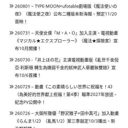
260801 – TYPE-MOON×ufotable劇場版《魔法使いの
夜》（魔法使之夜）公布二種版本新海報、預定11/20
首映！
260731 – 天使女僕「M・A・O」加入主演、電視動畫
《マジカル★エクスプローラー》（魔法★探險家）宣
布10月開播！
260730 -「井上ほの花」主演電視動畫版《亂世千金倪
亞·利斯頓 轉生為嬌弱千金的弒神武人華麗無雙錄》宣
布10/6首播！
260729 – 動畫《この素晴らしい世界に祝福を！4》
（為美好的世界獻上祝福！第4季）瞄準2027年放送、
紀念PV公開中！
260726 – 大御所聲優「野沢雅子×田中真弓」加入動畫
《らんま1/2》（亂馬1/2）第三季敲定10/3播出、新