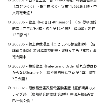
260807 – 日本史上第一部『IMAX規格』特製巨獸電影
《ゴジラ-0.0》（哥吉拉 -0.0）宣布11/6台灣上映、中
文海報出爐！
260806 – 動畫《Re:ゼロ 4th season》（Re: 從零開始
的異世界生活第4季）後半第12~19話「奪還編」將在
12日播出！
260805 – 線上連載漫畫《ニセモノの錬金術師》（冒
牌鍊金術師）將改編電視動畫、奴隸女主角「諾拉」海
報公開中！
260803 – 搞笑動畫《Fate/Grand Order 藤丸立香はわ
からないSeason4》（搞不懂的藤丸立香 第4季）將在
7日公開！
260802 – 限制級漫畫改編電視動畫版《魔都精兵のス
レイブ3》（魔都精兵的奴隸 第3季）書法海報&首支
PV一同公開！