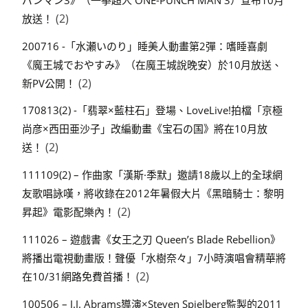
(2)
放送！
200716 -「水瀬いのり」睡美人動畫第2彈：嗜睡喜劇
《魔王城でおやすみ》（在魔王城說晚安）於10月放送、
(2)
新PV公開！
170813(2) -「翡翠×藍柱石」登場、LoveLive!拍檔「京極
尚彦×西田亜沙子」改編動畫《宝石の国》將在10月放
(2)
送！
111109(2) – 作曲家「漢斯·季默」邀請18歲以上的全球網
友歌唱詠嘆，將收錄在2012年暑假大片《黑暗騎士：黎明
(2)
昇起》電影配樂內！
111026 – 遊戲書《女王之刃 Queen’s Blade Rebellion》
將播出電視動畫版！聲優「水樹奈々」7小時演唱會精華將
(2)
在10/31網路免費首播！
100506 – J.J. Abrams導演×Steven Spielberg監製的2011