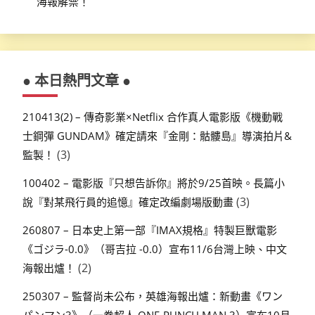
海報解禁！
● 本日熱門文章 ●
210413(2) – 傳奇影業×Netflix 合作真人電影版《機動戰
士鋼彈 GUNDAM》確定請來『金剛：骷髏島』導演拍片&
(3)
監製！
100402 – 電影版『只想告訴你』將於9/25首映。長篇小
(3)
說『對某飛行員的追憶』確定改編劇場版動畫
260807 – 日本史上第一部『IMAX規格』特製巨獸電影
《ゴジラ-0.0》（哥吉拉 -0.0）宣布11/6台灣上映、中文
(2)
海報出爐！
250307 – 監督尚未公布，英雄海報出爐：新動畫《ワン
パンマン3》（一拳超人 ONE-PUNCH MAN 3）宣布10月