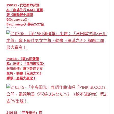
250125 - 代理商羚邦宣
布：劇場先行 IMAX 巨幕
版《機動戰士鋼彈
GQuuuuuuX -
Beginning-》將在2/27台
灣上映！
210306 -『第15回聲優
獎』出爐：「津田健次郎×
石川由依」奪下最佳男女
主角、動畫《鬼滅之刃》
蟬聯二屆最大贏家！
210315 -「宇多田光」作