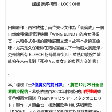
妮妮·斯邦柯爾，LOCK ON!!
.
回顧原作，內容敘述了兩位美少女作為「裏倫敦」一個
自然龍種保護管理機關「WING BLIND」的魔女保衛
官，來和各式各樣的龍種展開交流。故事本身饒富趣
味，尤其是久保老師在結尾畫面丟下一顆超大震撼彈，
更是讓所有 BLEACH 粉絲驚聲尖叫，並熱切敲碗希望
能夠在未來見到『死神 VS. 魔女』的東西方交流呢！
.
本片標榜『
2位魔女的前日譚
』，
將在12月29日全世
界同步配信
。幕後依然由2020年劇場版的
川野達朗
監
督帶領兩大團隊「teamヤマヒツヂ、スタジオコロリ
ド」製作；片頭曲也一樣邀回歌手 NiL 演唱新歌
「PROVE」。喜愛這部作品的朋友可以好好期待囉～