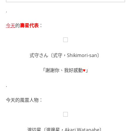
.
今天
的
壽星代表
：
式守さん〔式守，Shikimori-san〕
「謝謝你、我好感動
♥
」
.
今天的風雲人物：
渡辺星〔渡邊星，Akari Watanabe〕