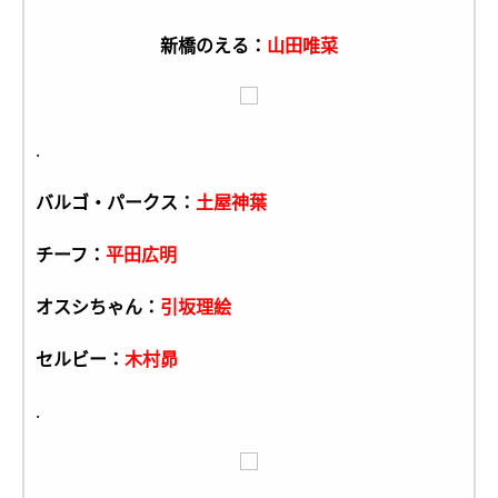
新橋のえる：
山田唯菜
.
バルゴ・パークス：
土屋神葉
チーフ：
平田広明
オスシちゃん：
引坂理絵
セルビー：
木村昴
.