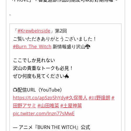
.
「
#KrewbeInside
」第2回
ご覧いただきありがとうございました！
#Burn_The_Witch
新情報盛り沢山🐉
ここでしか見れない
沢山の貴重なトークも必見！
ぜひ何度も見てください🐲
📺配信URL（YouTube）
https://t.co/apSzo5hYdy
#久保帯人
#川野達朗
#
田野アサミ
#山田唯菜
#土屋神葉
pic.twitter.com/Inzn77sMwE
— アニメ『BURN THE WITCH』公式