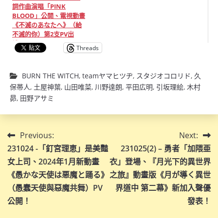
詞作曲演唱「PINK
BLOOD」公開、電視動畫
《不滅のあなたへ》（給
不滅的你）第2支PV出
爐！
Threads
BURN THE WITCH
,
teamヤマヒツヂ
,
スタジオコロリド
,
久
保帯人
,
土屋神葉
,
山田唯菜
,
川野達朗
,
平田広明
,
引坂理絵
,
木村
昴
,
田野アサミ
文
Previous:
Next:
231024 -「釘宮理恵」是美豔
231025(2) – 勇者「加隈亜
章
女上司、2024年1月新動畫
衣」登場、『月光下的異世界
導
《愚かな天使は悪魔と踊る》
之旅』動畫版《月が導く異世
（愚蠢天使與惡魔共舞）PV
界道中 第二幕》新加入聲優
覽
公開！
發表！