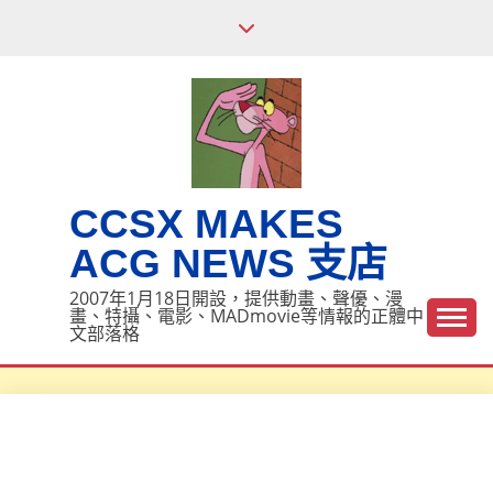
Skip
to
content
CCSX MAKES
ACG NEWS 支店
2007年1月18日開設，提供動畫、聲優、漫
畫、特攝、電影、MADmovie等情報的正體中
文部落格