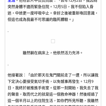
生活
。他在影片中侃侃而談：「去年12月2日，我因為
突然身體不適而緊急住院。12月5日，我不但陷入昏
迷，中途更一度呼吸中止。幸好之後被重新喚回意識，
但這也成為我最不可思議的臨死體驗。」
.
雖然躺在病床上，他依然活力充沛。
.
他接著說：「由於那天在鬼門關前走了一遭，所以讓我
下定決心要接受氣切手術，以免憾事再發生。12月9
日，我終於被推進手術室。從那一刻開始，我失去了我
的聲音，取而代之的就是這一個救命神器！然後經過了
這一個半月以上的住院生活，如你們所見所聽，我雖然