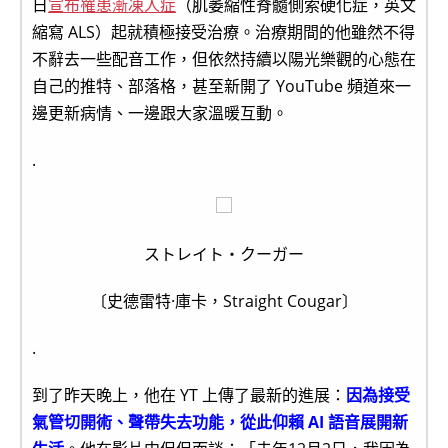
日
宣布罹患漸凍人症
（肌萎縮性脊髓側索硬化症，英文
縮寫 ALS）起就積極接受治療。治療期間的他雖然不得
不辭去一些配音工作，但依然持續以陽光樂觀的心態在
自己的推特、部落格，甚至新開了 YouTube 頻道來一
邊更新病情、一邊跟大家溫暖互動。
.
ストレイト・クーガー
〔史德雷特·庫卡，Straight Cougar〕
.
到了昨天晚上，他在 YT 上傳了最新的進展：
因為接受
氣管切開術、聲帶失去功能，從此仰賴 AI 語音展開新