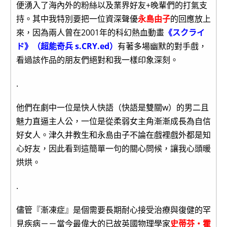
便湧入了海內外的粉絲以及業界好友+晚輩們的打氣支
持。其中我特別要把一位資深聲優
永島由子
的回應放上
來，因為兩人曾在2001年的科幻熱血動畫
《スクライ
ド》（超能奇兵 s.CRY.ed）
有著多場幽默的對手戲，
看過該作品的朋友們絕對和我一樣印象深刻。
.
他們在劇中一位是快人快語（快語是雙關w）的男二且
魅力直逼主人公，一位是從柔弱女主角漸漸成長為自信
好女人。津久井教生和永島由子不論在戲裡戲外都是知
心好友，因此看到這簡單一句的關心問候，讓我心頭暖
烘烘。
.
儘管『漸凍症』是個需要長期耐心接受治療與復健的罕
見疾病－－當今最偉大的已故英國物理學家
史蒂芬‧霍