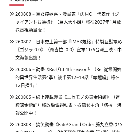
260808 – 巨女控歡喜、漫畫家「肉村Q」代表作《ジ
ャイアントお嬢様》（巨人大小姐）將在2027年1月放
送電視動畫版！
260807 – 日本史上第一部『IMAX規格』特製巨獸電影
《ゴジラ-0.0》（哥吉拉 -0.0）宣布11/6台灣上映、中
文海報出爐！
260806 – 動畫《Re:ゼロ 4th season》（Re: 從零開始
的異世界生活第4季）後半第12~19話「奪還編」將在
12日播出！
260805 – 線上連載漫畫《ニセモノの錬金術師》（冒
牌鍊金術師）將改編電視動畫、奴隸女主角「諾拉」海
報公開中！
260803 – 搞笑動畫《Fate/Grand Order 藤丸立香はわ