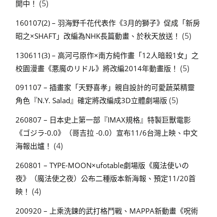
(5)
開中！
160107(2) – 羽海野千花代表作《3月的獅子》促成「新房
(5)
昭之×SHAFT」改編為NHK長篇動畫、於秋天放送！
130611(3) – 高河弓原作×南方純作畫「12人暗殺1女」之
(5)
校園漫畫《悪魔のリドル》將改編2014年動畫版！
091107 – 插畫家「天野喜孝」親自設計的可愛蔬菜精靈
(5)
角色『N.Y. Salad』確定將改編成3D立體劇場版
260807 – 日本史上第一部『IMAX規格』特製巨獸電影
《ゴジラ-0.0》（哥吉拉 -0.0）宣布11/6台灣上映、中文
(4)
海報出爐！
260801 – TYPE-MOON×ufotable劇場版《魔法使いの
夜》（魔法使之夜）公布二種版本新海報、預定11/20首
(4)
映！
200920 – 上乘洗鍊的武打格鬥戰、MAPPA新動畫《呪術