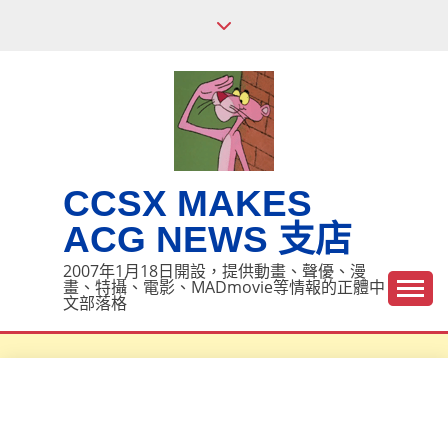
Skip
to
content
CCSX MAKES
ACG NEWS 支店
2007年1月18日開設，提供動畫、聲優、漫
畫、特攝、電影、MADmovie等情報的正體中
文部落格