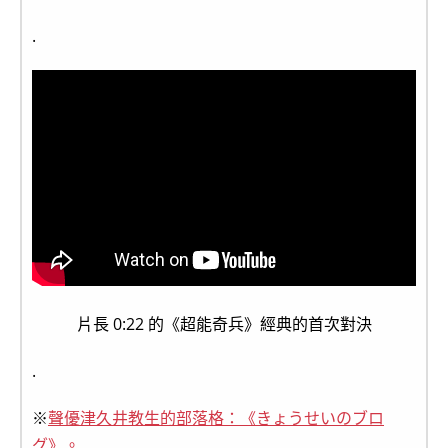
.
片長 0:22 的《超能奇兵》經典的首次對決
.
※
聲優津久井教生的部落格：《きょうせいのブロ
グ》。