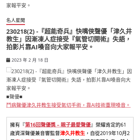
名人星聞
230218(2) -『超能奇兵』快嘴俠聲優「津久井
教生」因漸凍人症接受『氣管切開術』失語，
拍影片靠AI嗓音向大家報平安。
2023 年 2 月 18 日
ccsx
■聲優■
鬥病聲優津久井教生接受氣切手術，靠AI技術重現嗓音。
擁有『
第16回聲優獎 – 親子最愛聲優
』榮耀肯定的61
歲資深聲優兼音響監督
津久井教生
，自從2019年10月2