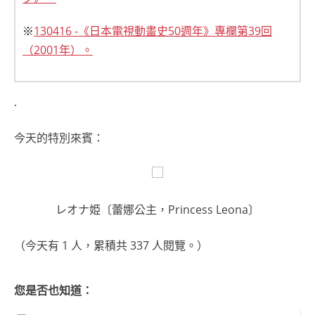
※
130416 -《日本電視動畫史50週年》專欄第39回
（2001年）。
.
今天的特別來賓：
レオナ姫〔蕾娜公主，Princess Leona〕
（今天有 1 人，累積共 337 人閱覽。）
您是否也知道：