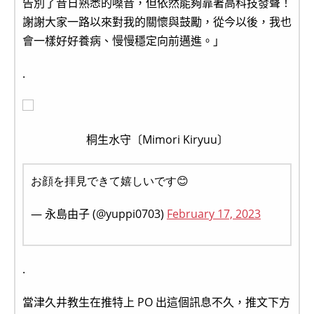
告別了昔日熟悉的嗓音，但依然能夠靠著高科技發聲！
謝謝大家一路以來對我的關懷與鼓勵，從今以後，我也
會一樣好好養病、慢慢穩定向前邁進。」
.
桐生水守〔Mimori Kiryuu〕
お顔を拝見できて嬉しいです😊
— 永島由子 (@yuppi0703)
February 17, 2023
.
當津久井教生在推特上 PO 出這個訊息不久，推文下方