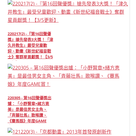
220217(2) -『第16回聲優
獎』搶先發表3大獎！「津
久井教生」最受兒童歡
迎、動畫《新世紀福音戰
士》奪群星貢獻獎！【3/5
更新】
220305 - 第16回聲優獎出
爐：「小野賢章×緒方恵
美」是最佳男女主角、
「斉藤壮馬」歌喉讚、
《賽馬娘》年度GAME
賞！