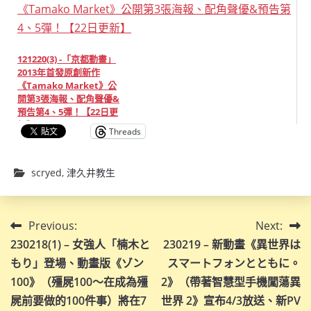
121220(3) -「京都動畫」
2013年首發原創新作
《Tamako Market》公
開第3張海報、配角聲優&
預告第4、5彈！【22日更
新】
Threads
scryed
,
津久井教生
文
Previous:
Next:
230218(1) – 女強人「楠木と
230219 – 新動畫《異世界は
章
もり」登場、動畫版《ゾン
スマートフォンとともに。
導
100》（殭屍100～在成為殭
2》（帶著智慧型手機闖蕩異
屍前要做的100件事）將在7
世界 2》宣布4/3放送、新PV