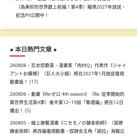
（為美好的世界獻上祝福！第4季）瞄準2027年放送、
紀念PV公開中！
● 本日熱門文章 ●
260808 – 巨女控歡喜、漫畫家「肉村Q」代表作《ジャイ
アントお嬢様》（巨人大小姐）將在2027年1月放送電視
(17)
動畫版！
260806 – 動畫《Re:ゼロ 4th season》（Re: 從零開始的
異世界生活第4季）後半第12~19話「奪還編」將在12日
(5)
播出！
260805 – 線上連載漫畫《ニセモノの錬金術師》（冒牌
鍊金術師）將改編電視動畫、奴隸女主角「諾拉」海報公