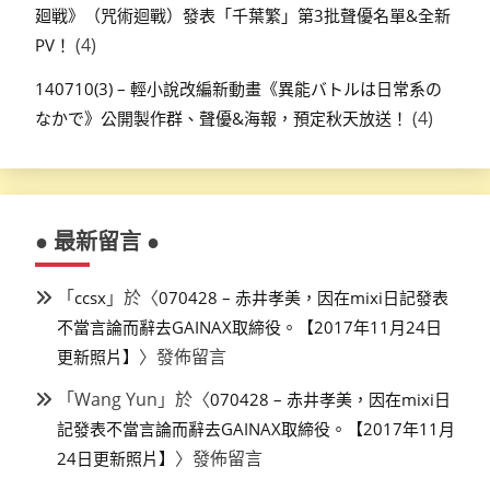
廻戦》（咒術迴戰）發表「千葉繁」第3批聲優名單&全新
(4)
PV！
140710(3) – 輕小說改編新動畫《異能バトルは日常系の
(4)
なかで》公開製作群、聲優&海報，預定秋天放送！
● 最新留言 ●
「
」於〈
ccsx
070428 – 赤井孝美，因在mixi日記發表
不當言論而辭去GAINAX取締役。【2017年11月24日
〉發佈留言
更新照片】
「
Wang Yun
」於〈
070428 – 赤井孝美，因在mixi日
記發表不當言論而辭去GAINAX取締役。【2017年11月
〉發佈留言
24日更新照片】