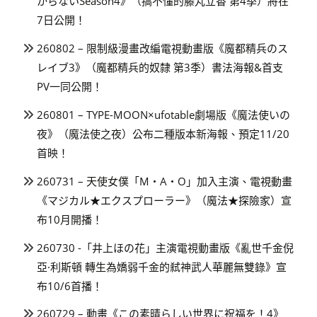
からないSeason4》（搞不懂的藤丸立香 第4季）將在
7日公開！
260802 – 限制級漫畫改編電視動畫版《魔都精兵のス
レイブ3》（魔都精兵的奴隸 第3季）書法海報&首支
PV一同公開！
260801 – TYPE-MOON×ufotable劇場版《魔法使いの
夜》（魔法使之夜）公布二種版本新海報、預定11/20
首映！
260731 – 天使女僕「M・A・O」加入主演、電視動畫
《マジカル★エクスプローラー》（魔法★探險家）宣
布10月開播！
260730 -「井上ほの花」主演電視動畫版《亂世千金倪
亞·利斯頓 轉生為嬌弱千金的弒神武人華麗無雙錄》宣
布10/6首播！
260729 – 動畫《この素晴らしい世界に祝福を！4》