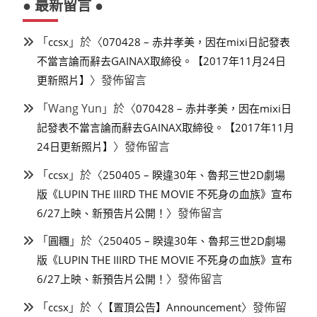
● 最新留言 ●
「
」於〈
ccsx
070428 – 赤井孝美，因在mixi日記發表
不當言論而辭去GAINAX取締役。【2017年11月24日
〉發佈留言
更新照片】
「
Wang Yun
」於〈
070428 – 赤井孝美，因在mixi日
記發表不當言論而辭去GAINAX取締役。【2017年11月
〉發佈留言
24日更新照片】
「
」於〈
ccsx
250405 – 睽違30年、魯邦三世2D劇場
版《LUPIN THE IIIRD THE MOVIE 不死身の血族》宣布
〉發佈留言
6/27上映、新預告片公開！
「
」於〈
圓糰
250405 – 睽違30年、魯邦三世2D劇場
版《LUPIN THE IIIRD THE MOVIE 不死身の血族》宣布
〉發佈留言
6/27上映、新預告片公開！
「
」於〈
〉發佈留
ccsx
【置頂公告】Announcement