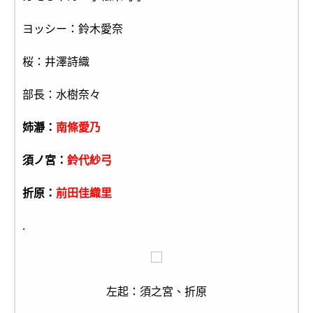
ヨッシー：鈴木愛奈
桜：井澤詩織
部長：水樹奈々
姉瀞：
南條愛乃
須ノ宮：
鈴代紗弓
折原：
前田佳織里
.
左起：須之宮、折原