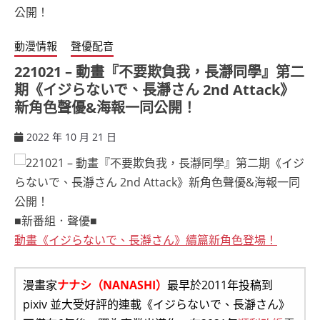
動漫情報
聲優配音
221021 – 動畫『不要欺負我，長瀞同學』第二
期《イジらないで、長瀞さん 2nd Attack》
新角色聲優&海報一同公開！
2022 年 10 月 21 日
ccsx
■新番組．聲優■
動畫《イジらないで、長瀞さん》續篇新角色登場！
漫畫家
ナナシ（NANASHI）
最早於2011年投稿到
pixiv 並大受好評的連載《イジらないで、長瀞さん》