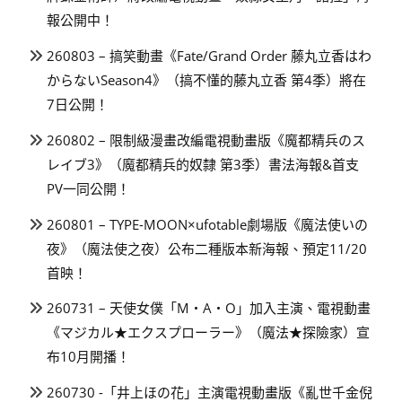
報公開中！
260803 – 搞笑動畫《Fate/Grand Order 藤丸立香はわ
からないSeason4》（搞不懂的藤丸立香 第4季）將在
7日公開！
260802 – 限制級漫畫改編電視動畫版《魔都精兵のス
レイブ3》（魔都精兵的奴隸 第3季）書法海報&首支
PV一同公開！
260801 – TYPE-MOON×ufotable劇場版《魔法使いの
夜》（魔法使之夜）公布二種版本新海報、預定11/20
首映！
260731 – 天使女僕「M・A・O」加入主演、電視動畫
《マジカル★エクスプローラー》（魔法★探險家）宣
布10月開播！
260730 -「井上ほの花」主演電視動畫版《亂世千金倪