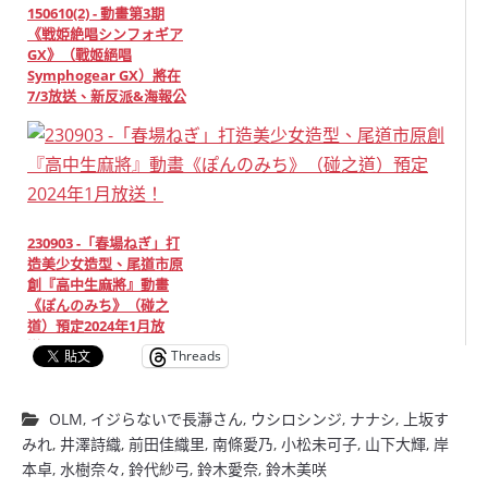
150610(2) - 動畫第3期
《戦姫絶唱シンフォギア
GX》（戰姬絕唱
Symphogear GX）將在
7/3放送、新反派&海報公
開！
230903 -「春場ねぎ」打
造美少女造型、尾道市原
創『高中生麻將』動畫
《ぽんのみち》（碰之
道）預定2024年1月放
送！
Threads
OLM
,
イジらないで長瀞さん
,
ウシロシンジ
,
ナナシ
,
上坂す
みれ
,
井澤詩織
,
前田佳織里
,
南條愛乃
,
小松未可子
,
山下大輝
,
岸
本卓
,
水樹奈々
,
鈴代紗弓
,
鈴木愛奈
,
鈴木美咲