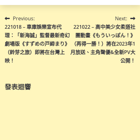
文
Previous:
Next:
221018 – 車庫娛樂宣布代
221022 – 高中美少女柔道社
章
理：「新海誠」監督最新奇幻
團動畫《もういっぽん！》
導
劇場版《すずめの戸締まり》
（再得一勝！）將在2023年1
（鈴芽之旅）即將在台灣上
月放送、主角聲優&全新PV大
覽
映！
公開！
發表迴響