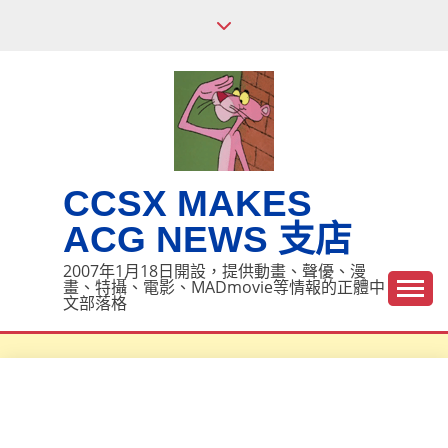
Skip
to
content
CCSX MAKES
ACG NEWS 支店
2007年1月18日開設，提供動畫、聲優、漫
畫、特攝、電影、MADmovie等情報的正體中
文部落格