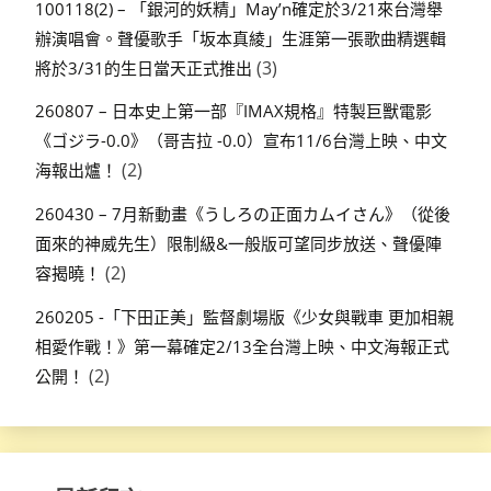
100118(2) – 「銀河的妖精」May’n確定於3/21來台灣舉
辦演唱會。聲優歌手「坂本真綾」生涯第一張歌曲精選輯
(3)
將於3/31的生日當天正式推出
260807 – 日本史上第一部『IMAX規格』特製巨獸電影
《ゴジラ-0.0》（哥吉拉 -0.0）宣布11/6台灣上映、中文
(2)
海報出爐！
260430 – 7月新動畫《うしろの正面カムイさん》（從後
面來的神威先生）限制級&一般版可望同步放送、聲優陣
(2)
容揭曉！
260205 -「下田正美」監督劇場版《少女與戰車 更加相親
相愛作戰！》第一幕確定2/13全台灣上映、中文海報正式
(2)
公開！