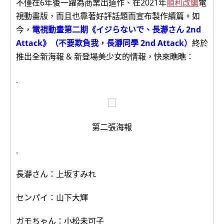
不僅在6年後一躍為商業出道作、在2021年
順利改編
電
視動畫版，而且也靠著好評話題而宣布製作續篇。如
今，
電視動畫第二期《イジらないで、長瀞さん 2nd
Attack》（不要欺負我，長瀞同學 2nd Attack）
終於
推出全新海報 & 新登場美少女的情報，快來瞧瞧：
.
第二張海報
.
長瀞さん：上坂すみれ
センパイ：山下大輝
ガモちゃん：小松未可子