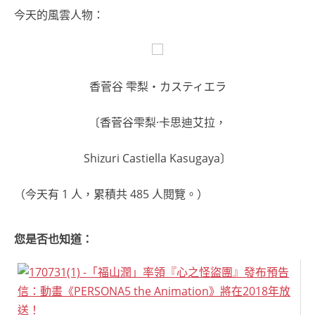
今天的風雲人物：
香菅谷 雫梨・カスティエラ
〔香菅谷雫梨·卡思迪艾拉，
Shizuri Castiella Kasugaya〕
（今天有 1 人，累積共 485 人閱覽。）
您是否也知道：