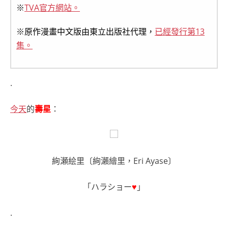
※
TVA官方網站。
※原作漫畫中文版由東立出版社代理，
已經發行第13
集。
.
今天
的
壽星
：
絢瀬絵里〔絢瀨繪里，Eri Ayase〕
「ハラショー
♥
」
.