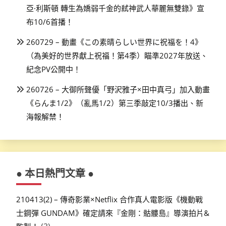
亞·利斯頓 轉生為嬌弱千金的弒神武人華麗無雙錄》宣
布10/6首播！
260729 – 動畫《この素晴らしい世界に祝福を！4》
（為美好的世界獻上祝福！第4季）瞄準2027年放送、
紀念PV公開中！
260726 – 大御所聲優「野沢雅子×田中真弓」加入動畫
《らんま1/2》（亂馬1/2）第三季敲定10/3播出、新
海報解禁！
● 本日熱門文章 ●
210413(2) – 傳奇影業×Netflix 合作真人電影版《機動戰
士鋼彈 GUNDAM》確定請來『金剛：骷髏島』導演拍片&