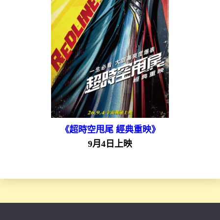
《超時空甩尾 經典重映》
9月4日上映