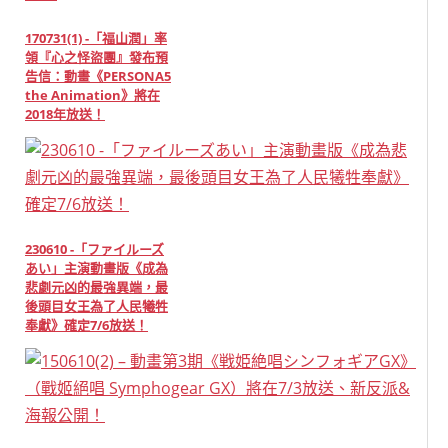
170731(1) -「福山潤」率
領『心之怪盜團』發布預
告信：動畫《PERSONA5
the Animation》將在
2018年放送！
230610 -「ファイルーズ
あい」主演動畫版《成為
悲劇元凶的最強異端，最
後頭目女王為了人民犧牲
奉獻》確定7/6放送！