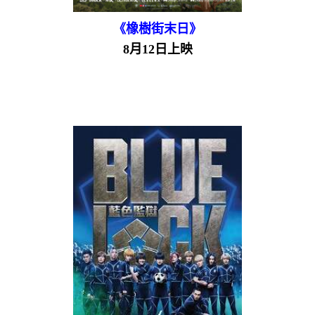
《橡樹街末日》
8月12日上映