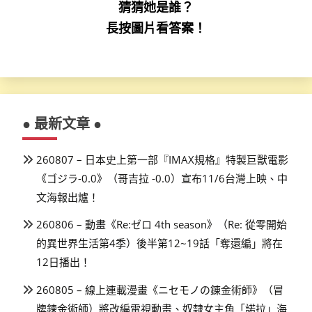
猜猜她是誰？
長按圖片看答案！
● 最新文章 ●
260807 – 日本史上第一部『IMAX規格』特製巨獸電影
《ゴジラ-0.0》（哥吉拉 -0.0）宣布11/6台灣上映、中
文海報出爐！
260806 – 動畫《Re:ゼロ 4th season》（Re: 從零開始
的異世界生活第4季）後半第12~19話「奪還編」將在
12日播出！
260805 – 線上連載漫畫《ニセモノの錬金術師》（冒
牌鍊金術師）將改編電視動畫、奴隸女主角「諾拉」海