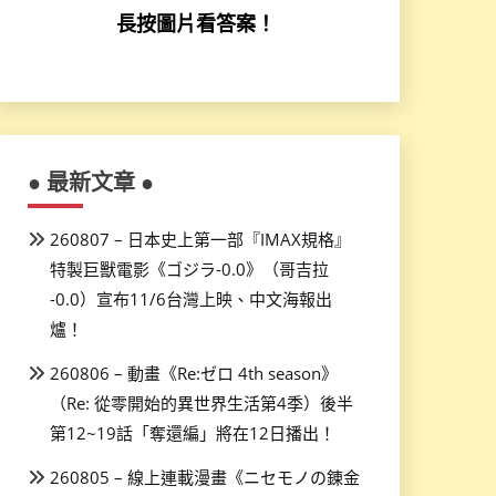
長按圖片看答案！
● 最新文章 ●
260807 – 日本史上第一部『IMAX規格』
特製巨獸電影《ゴジラ-0.0》（哥吉拉
-0.0）宣布11/6台灣上映、中文海報出
爐！
260806 – 動畫《Re:ゼロ 4th season》
（Re: 從零開始的異世界生活第4季）後半
第12~19話「奪還編」將在12日播出！
260805 – 線上連載漫畫《ニセモノの錬金