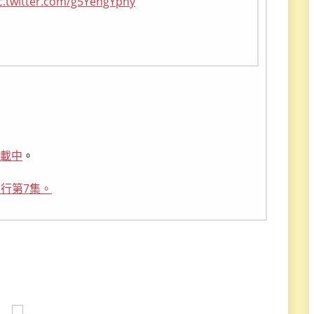
c.twitter.com/g5YengYpny
載中
。
行第7集。