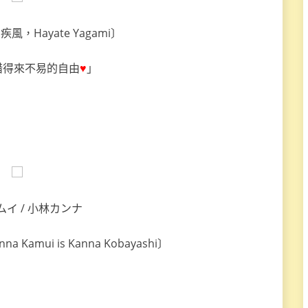
，Hayate Yagami〕
惜得來不易的自由
♥
」
イ / 小林カンナ
Kamui is Kanna Kobayashi〕