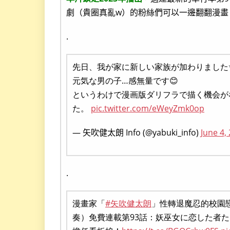
劇（貴圈真亂w）的粉絲們可以一邊翻翻漫畫
.
先日、我が家に新しい家族が加わりました
元気な男の子…感無量です😊
というわけで漫画版ダリフラで描く機会が
た。
pic.twitter.com/eWeyZmk0op
— 矢吹健太朗 Info (@yabuki_info)
June 4,
.
漫畫家「
#矢吹健太朗
」性轉退魔忍的校園
奏）免費連載第93話：妖巫女に恋した者