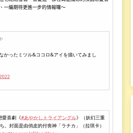
、一編期待更進一步的情報囉～
✨
なかったミツル&ココロ&アイを描いてみまし
 2022
戀愛喜劇《
#あやかしトライアングル
》（妖幻三重
たち。封面是由俏皮的付喪神「ラチカ」（拉琪卡）