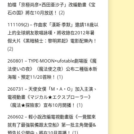
拍檔「京極尚彦×西田亜沙子」改編動畫《宝
(2)
石の国》將在10月放送！
111109(2) – 作曲家「漢斯·季默」邀請18歲以
上的全球網友歌唱詠嘆，將收錄在2012年暑
假大片《黑暗騎士：黎明昇起》電影配樂內！
(2)
260801 – TYPE-MOON×ufotable劇場版《魔
法使いの夜》（魔法使之夜）公布二種版本新
(1)
海報、預定11/20首映！
260731 – 天使女僕「M・A・O」加入主演、
電視動畫《マジカル★エクスプローラー》
(1)
（魔法★探險家）宣布10月開播！
260602 – 輕小說改編電視動畫版《一覺醒來
就有了最強裝備跟太空船》第一批主角聲優&
(1)
預告片公開中、將在10月首播！