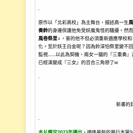
.
原作以「北彩高校」為主舞台，描述高一生
奏鈴
的身邊保護他免受妖魔鬼怪的騷擾。然
風卷祭里♀
，害的他不但必須重新適應學校和
化。至於妖王白金呢？因為鈴深怕祭里變不
監視……以此為契機，兩女一貓的『三重奏』
已經演變成『三女』的百合三角戀了w
.
新書的封
.
本片鎖定2023年播出
，適逢最新的單行本第