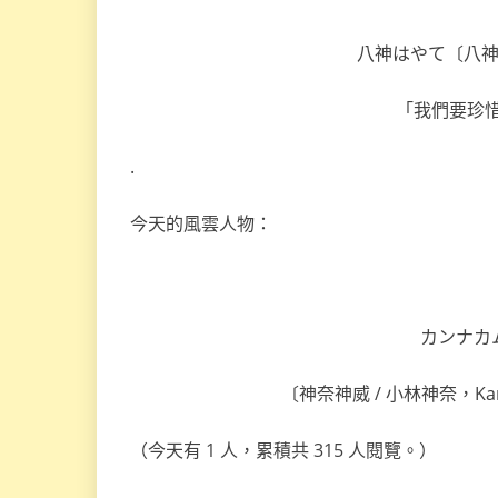
八神はやて〔八神疾風
「我們要珍
.
今天的風雲人物：
カンナカム
〔神奈神威 / 小林神奈，Kanna 
（今天有 1 人，累積共 315 人閱覽。）