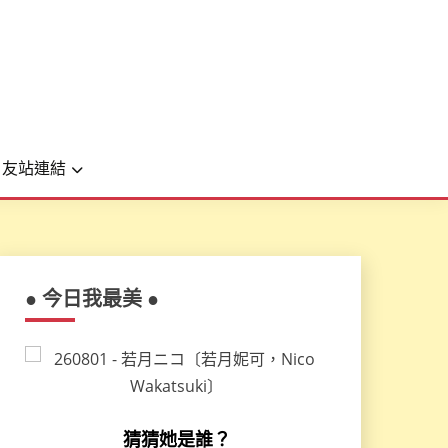
友站連結
● 今日我最美 ●
猜猜她是誰？