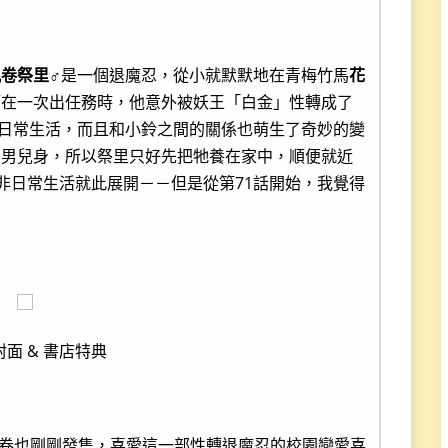
風卷祭里
♂是一個退魔忍，從小就默默地在青梅竹馬
花
而在一次出任務時，他意外被妖王「白金」性轉成了
日常生活，而且和小鈴之間的關係也萌生了奇妙的變
回男兒身，所以祭里只好先把牠養在家中，順便就近
非日常生活就此展開－－但是從第71話開始，我覺得
面 & 書店特典
9卷也剛剛發售，喜愛這一部性轉退魔忍的校園戀愛喜