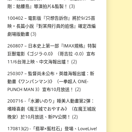
(3)
剛：骷髏島』導演拍片&監製！
100402 – 電影版『只想告訴你』將於9/25首
映。長篇小說『對某飛行員的追憶』確定改編
(3)
劇場版動畫
260807 – 日本史上第一部『IMAX規格』特製
巨獸電影《ゴジラ-0.0》（哥吉拉 -0.0）宣布
(2)
11/6台灣上映、中文海報出爐！
250307 – 監督尚未公布，英雄海報出爐：新
動畫《ワンパンマン3》（一拳超人 ONE-
(2)
PUNCH MAN 3）宣布10月放送！
200716 -「水瀬いのり」睡美人動畫第2彈：
嗜睡喜劇《魔王城でおやすみ》（在魔王城說
(2)
晚安）於10月放送、新PV公開！
170813(2) -「翡翠×藍柱石」登場、LoveLive!