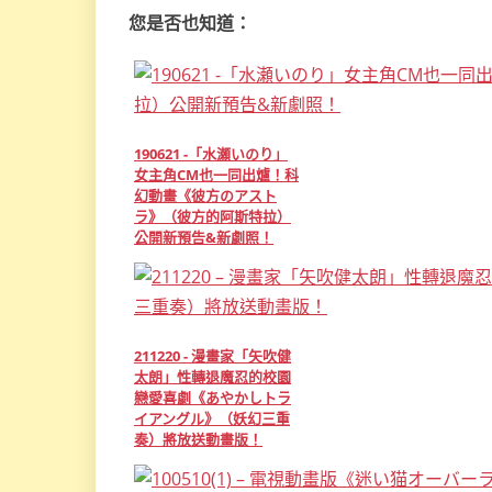
您是否也知道：
190621 -「水瀬いのり」
女主角CM也一同出爐！科
幻動畫《彼方のアスト
ラ》（彼方的阿斯特拉）
公開新預告&新劇照！
211220 - 漫畫家「矢吹健
太朗」性轉退魔忍的校園
戀愛喜劇《あやかしトラ
イアングル》（妖幻三重
奏）將放送動畫版！