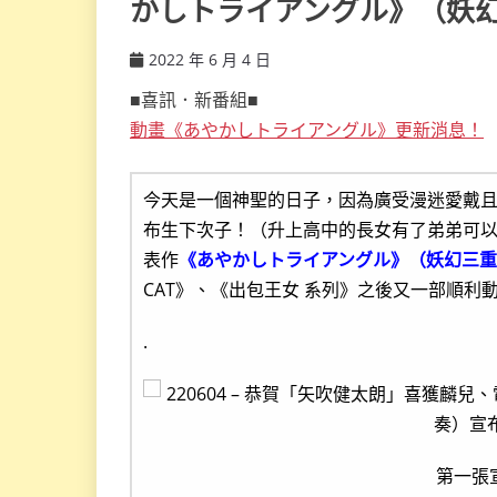
かしトライアングル》（妖幻
2022 年 6 月 4 日
ccsx
■喜訊．新番組■
動畫《あやかしトライアングル》更新消息！
今天是一個神聖的日子，因為廣受漫迷愛戴
布生下次子！（升上高中的長女有了弟弟可以
表作
《あやかしトライアングル》（妖幻三
CAT》、《出包王女 系列》之後又一部順利
.
第一張