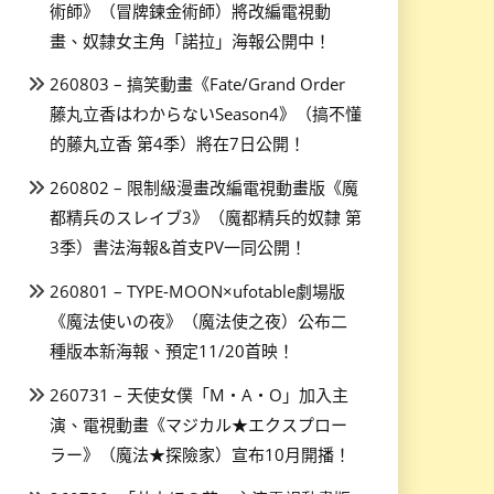
術師》（冒牌鍊金術師）將改編電視動
畫、奴隸女主角「諾拉」海報公開中！
260803 – 搞笑動畫《Fate/Grand Order
藤丸立香はわからないSeason4》（搞不懂
的藤丸立香 第4季）將在7日公開！
260802 – 限制級漫畫改編電視動畫版《魔
都精兵のスレイブ3》（魔都精兵的奴隸 第
3季）書法海報&首支PV一同公開！
260801 – TYPE-MOON×ufotable劇場版
《魔法使いの夜》（魔法使之夜）公布二
種版本新海報、預定11/20首映！
260731 – 天使女僕「M・A・O」加入主
演、電視動畫《マジカル★エクスプロー
ラー》（魔法★探險家）宣布10月開播！