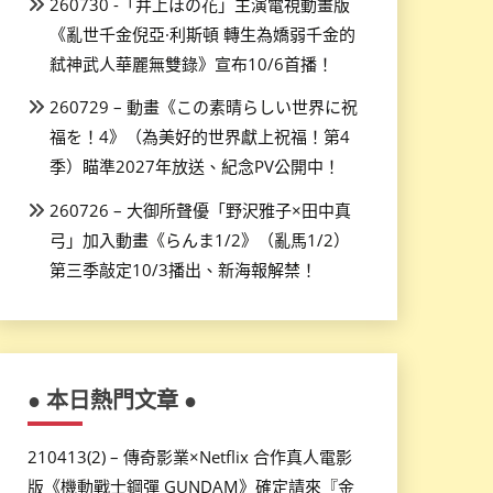
260730 -「井上ほの花」主演電視動畫版
《亂世千金倪亞·利斯頓 轉生為嬌弱千金的
弒神武人華麗無雙錄》宣布10/6首播！
260729 – 動畫《この素晴らしい世界に祝
福を！4》（為美好的世界獻上祝福！第4
季）瞄準2027年放送、紀念PV公開中！
260726 – 大御所聲優「野沢雅子×田中真
弓」加入動畫《らんま1/2》（亂馬1/2）
第三季敲定10/3播出、新海報解禁！
● 本日熱門文章 ●
210413(2) – 傳奇影業×Netflix 合作真人電影
版《機動戰士鋼彈 GUNDAM》確定請來『金