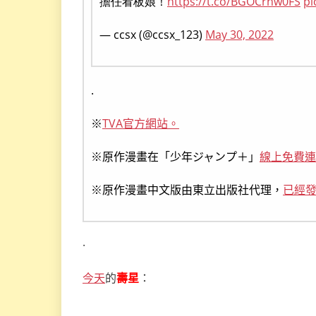
擔任看板娘！
https://t.co/BGOCrhw0FS
pi
— ccsx (@ccsx_123)
May 30, 2022
.
※
TVA官方網站。
※原作漫畫在「少年ジャンプ＋」
線上免費連
※原作漫畫中文版由東立出版社代理，
已經發
.
今天
的
壽星
：