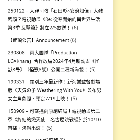
250122 – 大罪司教「石田彰×安済知佳」大難
臨頭？電視動畫《Re: 從零開始的異世界生活
(6)
第3季 反擊篇》將在2/5放送！
(6)
【置頂公告】Announcement
230808 – 兩大團隊「Production
I.G×Khara」合作改編2024年4月新動畫《怪
(5)
獣8号》（怪獸8號）公開二種新海報！
190331 – 闊別三年最新作！新海誠監督劇場
版《天気の子 Weathering With You》公布男
(5)
女主角劇照、預定7/19上映！
150909 – 可望邁向原創結局！電視動畫第二
季《終結的熾天使 – 名古屋決戰編》於10/10
(5)
首播、海報出爐！