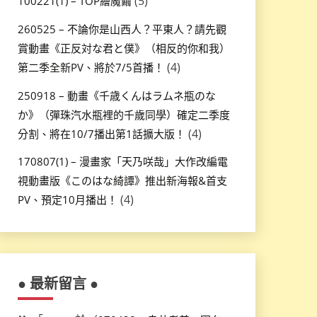
(5)
100221(1) – TOP繪魔繭
260525 – 不論你是山西人？平東人？請先觀
賞動畫《正反対な君と僕》（相反的你和我）
(4)
第二季全新PV、將於7/5首播！
250918 – 動畫《千歳くんはラムネ瓶のな
か》（彈珠汽水瓶裡的千歲同學）確定二季度
(4)
分割、將在10/7播出第1話擴大版！
170807(1) – 漫畫家「天乃咲哉」大作改編電
視動畫版《このはな綺譚》推出新海報&首支
(4)
PV、預定10月播出！
● 最新留言 ●