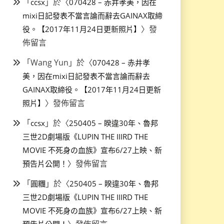
「
」於〈
ccsx
070428 – 赤井孝美，因在
mixi日記發表不當言論而辭去GAINAX取締
〉發
役。【2017年11月24日更新照片】
佈留言
「
Wang Yun
」於〈
070428 – 赤井孝
美，因在mixi日記發表不當言論而辭去
GAINAX取締役。【2017年11月24日更新
〉發佈留言
照片】
「
」於〈
ccsx
250405 – 睽違30年、魯邦
三世2D劇場版《LUPIN THE IIIRD THE
MOVIE 不死身の血族》宣布6/27上映、新
〉發佈留言
預告片公開！
「
」於〈
圓糰
250405 – 睽違30年、魯邦
三世2D劇場版《LUPIN THE IIIRD THE
MOVIE 不死身の血族》宣布6/27上映、新
〉發佈留言
預告片公開！