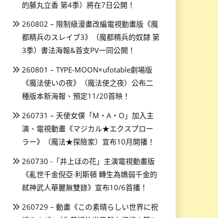
的藤丸立香 第4季）將在7日公開！
260802 – 限制級漫畫改編電視動畫版《魔
都精兵のスレイブ3》（魔都精兵的奴隸 第
3季）書法海報&首支PV一同公開！
260801 – TYPE-MOON×ufotable劇場版
《魔法使いの夜》（魔法使之夜）公布二
種版本新海報、預定11/20首映！
260731 – 天使女僕「M・A・O」加入主
演、電視動畫《マジカル★エクスプロー
ラー》（魔法★探險家）宣布10月開播！
260730 -「井上ほの花」主演電視動畫版
《亂世千金倪亞·利斯頓 轉生為嬌弱千金的
弒神武人華麗無雙錄》宣布10/6首播！
260729 – 動畫《この素晴らしい世界に祝