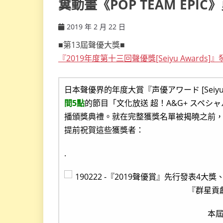
糞動畫《POP TEAM EP
2019 年 2 月 22 日
ccsx
■第13屆聲優大獎■
『2019年度第十三回聲優獎[Seiyu Awards
日本聲優界的年度大賞『声優アワード [Seiyu 
間5點
的節目「文化放送 超！A&G+ スペ
播頒獎典禮。就在完整獲獎名單被揭曉之前，
提前祝賀這些獲獎者：
.
本