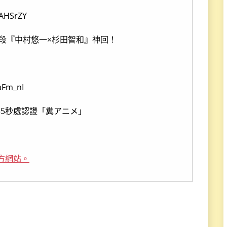
mAHSrZY
話B段『中村悠一×杉田智和』神回！
aFm_nI
35秒處認證「糞アニメ」
方網站。