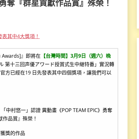
IC》勇奪『群星貢獻作品賞』殊榮！
]』發表其中4大獎項！
Awards]』即將在
【台灣時間】3月9日（週六）晚
シャル 第十三回声優アワード授賞式生中継特番」實況轉
官方已經在19 日先發表其中四個獎項，讓我們可以
屆獲獎的作品