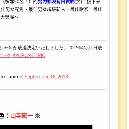
（多達50名！）的
努力都沒有白費呢
(笑)。接下來，
最佳男女配角、最佳男女超級新人、最佳歌喉、最佳
等大獎囉～
ャルが放送決定いたしました。2019年4月1日放
ピック
#POPCASTEPIC
o_anime)
September 16, 2018
色：
山寺宏一
※