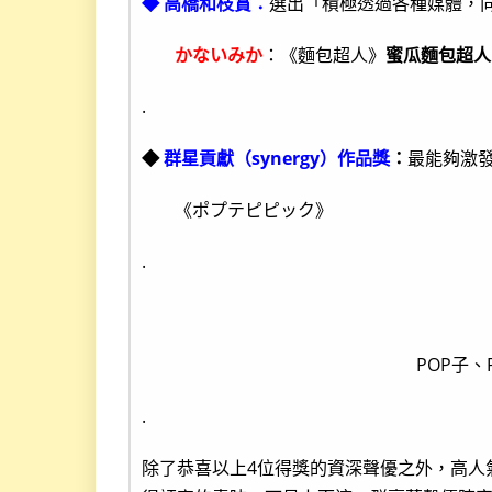
◆ 高橋和枝賞：
選出「積極透過各種媒體，
かないみか
：《麵包超人》
蜜瓜麵包超人
.
◆
群星貢獻（synergy）作品獎
：
最能夠激
《ポプテピピック》
.
POP子、
.
除了恭喜以上4位得獎的資深聲優之外，高人氣(?