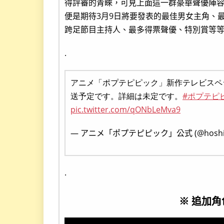
得評審的青睞，可見上面這一群豪華聲優陣容
便是期待3月9日將要發表的最佳男女主角、
跨足節目主持人、最多得票聲優、特別賞等
.
アニメ「ポプテピピック」新作テレビスペシ
送予定です。詳細は未定です。
#ポプテピ
pic.twitter.com/qONbLeMva9
— アニメ「ポプテピピック」公式 (@hoshiir
.
※ 追加角