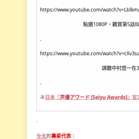
https://www.youtube.com/watch?v=Lblk
點選1080P，觀賞第5
.
https://www.youtube.com/watch?v=cXv3s
請聽中村悠一在
.
※
日本『
声優アワード [Seiyu Awards]
』官
.
今天
的
壽星代表
：