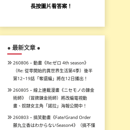
長按圖片看答案！
● 最新文章 ●
260806 – 動畫《Re:ゼロ 4th season》
（Re: 從零開始的異世界生活第4季）後半
第12~19話「奪還編」將在12日播出！
260805 – 線上連載漫畫《ニセモノの錬金
術師》（冒牌鍊金術師）將改編電視動
畫、奴隸女主角「諾拉」海報公開中！
260803 – 搞笑動畫《Fate/Grand Order
藤丸立香はわからないSeason4》（搞不懂