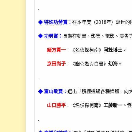
.
◆ 特殊功勞賞：
在本年度（2018年）逝世
◆ 功勞賞：
長期在動畫、影集、電影、廣告
緒方賢一
：《名偵探柯南》
阿笠博士
。
京田尚子
：《幽☆遊☆白書》
幻海
。
.
◆ 富山敬賞：
選出「積極透過各種媒體，向
山口勝平
：《名偵探柯南》
工藤新一、怪
.