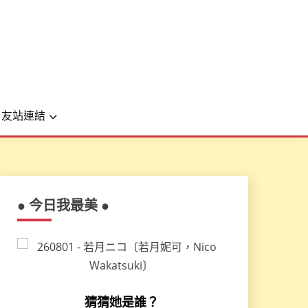
友站連結
● 今日我最美 ●
猜猜她是誰？