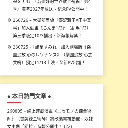
福を！4》（為美好的世界獻上祝福！第4
季）瞄準2027年放送、紀念PV公開中！
260726 – 大御所聲優「野沢雅子×田中真
弓」加入動畫《らんま1/2》（亂馬1/2）
第三季敲定10/3播出、新海報解禁！
260725 -「諸星すみれ」加入劇場版《楽
園追放 心のレゾナンス》（樂園追放 心之
共鳴）預定11/13上映、全新PV出爐！
● 本日熱門文章 ●
260805 – 線上連載漫畫《ニセモノの錬金術
師》（冒牌鍊金術師）將改編電視動畫、奴隸
(22)
女主角「諾拉」海報公開中！