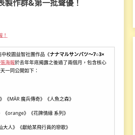
發表製作群&第一批聲優！
報！
的高中校園益智社團作品《
ナナマルサンバツ〜7○3×
首張海報
於去年年底揭露之後過了兩個月，包含核心
今天一同公開如下：
歲》《MÄR 魔兵傳奇》《人魚之森》
.》《orange》《花牌情緣 系列》
仙大人》《獻給某飛行員的戀歌》