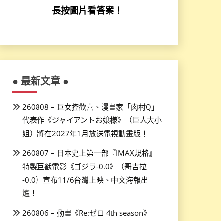
長按圖片看答案！
● 最新文章 ●
260808 – 巨女控歡喜、漫畫家「肉村Q」
代表作《ジャイアントお嬢様》（巨人大小
姐）將在2027年1月放送電視動畫版！
260807 – 日本史上第一部『IMAX規格』
特製巨獸電影《ゴジラ-0.0》（哥吉拉
-0.0）宣布11/6台灣上映、中文海報出
爐！
260806 – 動畫《Re:ゼロ 4th season》