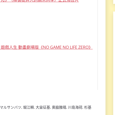
マルサンバツ
,
堀江瞬
,
大宙征基
,
奥脇雅晴
,
川島海荷
,
杉基