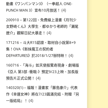
動畫《ワンパンマン3》（一拳超人 ONE-
(4)
PUNCH MAN 3）宣布10月放送！
200910 – 第122回、免費線上漫畫《月刊少
女野崎くん》大學生．都ゆかり老師的「瀬尾
(4)
遼介」觀察日記大暴走！
171216 – 斗大R15認證、取材自小說第8+9
集！OVA《新妹魔王の契約者
(4)
DEPARTURES》於2018/1/27辦特映！
160716 -「海斗」如天使般驚奇現身、劇場版
《亞人 第3部 -衝戟-》預定9/23上映、加長版
(4)
預告片正式公開！
140320(1) – 福報！漫畫家「藤島康介」代表
作《幸運女神》將在7/23圓滿完結、附贈『另
(4)
一版結局』！