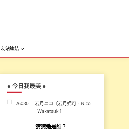
友站連結
● 今日我最美 ●
猜猜她是誰？