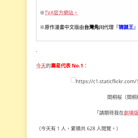
※
TVA官方網站。
※原作漫畫中文版由
台灣角川
代理『
猜謎王
.
今天
的
壽星代表 No.1
：
間桐桜〔間桐櫻，
「請期待我在
劇場版
（今天有 1 人，累積共 628 人閱覽。）