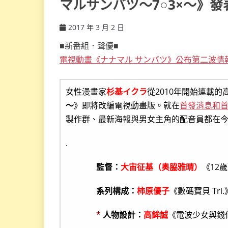
マルサンバツ〜7○3×〜》
2017 年 3 月 2 日
ccsx
■新番組．聲優■
電視動畫《ナナマル サンバツ》公布第二波情
女性漫畫家
杉基イクラ
從2010年開始連載
〜
》即將改編電視動畫版。就在
首發消息和
製作群、最新海報與男女主角的配音員都在
.
監督：
大宙征基（奥脇雅晴）
《12
系列構成：
柿原優子
《數碼寶貝 Tri
*
人物設計：
高鉾誠
《電波少女與錢