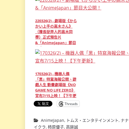
220326(2) - 劇場版《から
かい上手の高木さん》
（擅長捉弄人的高木同
學）正式預告片
&「AnimeJapan」節目
大公開！
170326(2) - 機器人偶
「黑」特寫海報公開、遊
戲人生 動畫劇場版《NO
GAME NO LIFE ZERO》
宣布7/15上映！【下午更
新】
Threads
AnimeJapan
,
トムス・エンタテインメント
,
ナナ
イクラ
,
柿原優子
,
高鉾誠