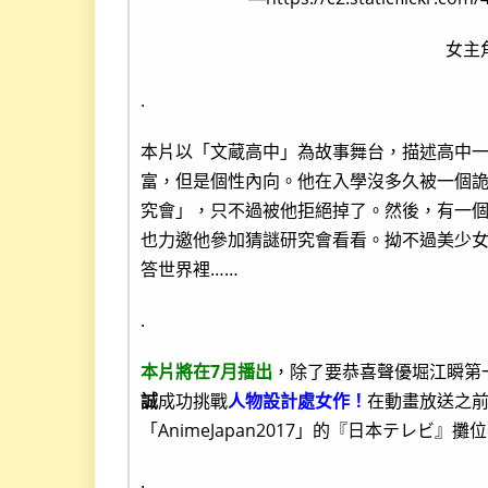
女主
.
本片以「文蔵高中」為故事舞台，描述高中
富，但是個性內向。他在入學沒多久被一個
究會」，只不過被他拒絕掉了。然後，有一
也力邀他參加猜謎研究會看看。拗不過美少女
答世界裡……
.
本片將在7月播出
，除了要恭喜聲優堀江瞬第
誠
成功挑戰
人物設計處女作！
在動畫放送之前
「AnimeJapan2017」的『日本テレビ』
.