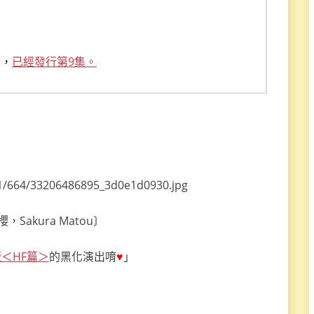
』，
已經發行第9集。
Sakura Matou〕
＜HF篇＞
的黑化演出唷
♥
」