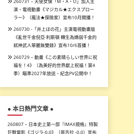
260731 – 天使女僕「M・A・O」加入主
演、電視動畫《マジカル★エクスプロー
ラー》（魔法★探險家）宣布10月開播！
260730 -「井上ほの花」主演電視動畫版
《亂世千金倪亞·利斯頓 轉生為嬌弱千金的
弒神武人華麗無雙錄》宣布10/6首播！
260729 – 動畫《この素晴らしい世界に祝
福を！4》（為美好的世界獻上祝福！第4
季）瞄準2027年放送、紀念PV公開中！
● 本日熱門文章 ●
260807 – 日本史上第一部『IMAX規格』特製
巨獸電影《ゴジラ-0.0》（哥吉拉 -0.0）宣布