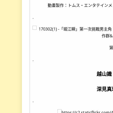
動畫製作：トムス・エンタテインメ
.
.
越山
深見真
.