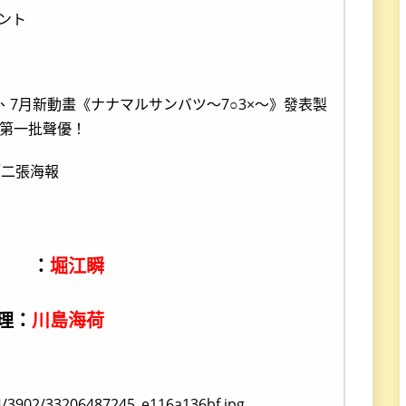
ント
第二張海報
識 ：
堀江瞬
理：
川島海荷