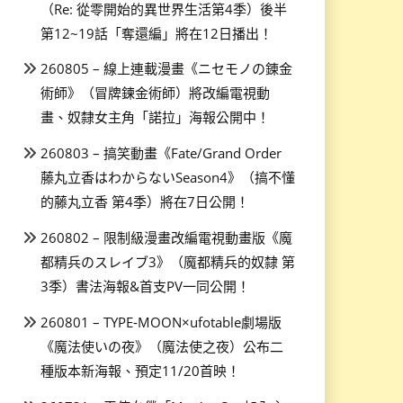
（Re: 從零開始的異世界生活第4季）後半
第12~19話「奪還編」將在12日播出！
260805 – 線上連載漫畫《ニセモノの錬金
術師》（冒牌鍊金術師）將改編電視動
畫、奴隸女主角「諾拉」海報公開中！
260803 – 搞笑動畫《Fate/Grand Order
藤丸立香はわからないSeason4》（搞不懂
的藤丸立香 第4季）將在7日公開！
260802 – 限制級漫畫改編電視動畫版《魔
都精兵のスレイブ3》（魔都精兵的奴隸 第
3季）書法海報&首支PV一同公開！
260801 – TYPE-MOON×ufotable劇場版
《魔法使いの夜》（魔法使之夜）公布二
種版本新海報、預定11/20首映！