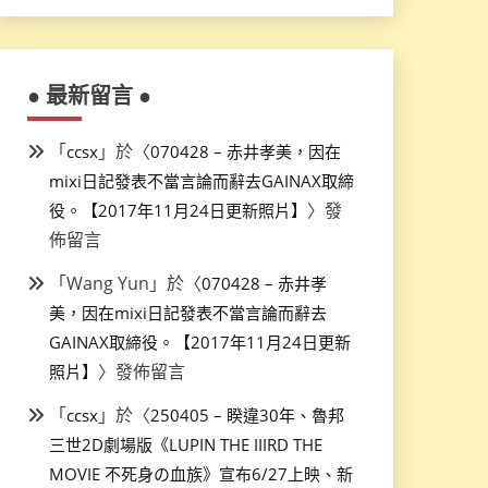
● 最新留言 ●
「
」於〈
ccsx
070428 – 赤井孝美，因在
mixi日記發表不當言論而辭去GAINAX取締
〉發
役。【2017年11月24日更新照片】
佈留言
「
Wang Yun
」於〈
070428 – 赤井孝
美，因在mixi日記發表不當言論而辭去
GAINAX取締役。【2017年11月24日更新
〉發佈留言
照片】
「
」於〈
ccsx
250405 – 睽違30年、魯邦
三世2D劇場版《LUPIN THE IIIRD THE
MOVIE 不死身の血族》宣布6/27上映、新