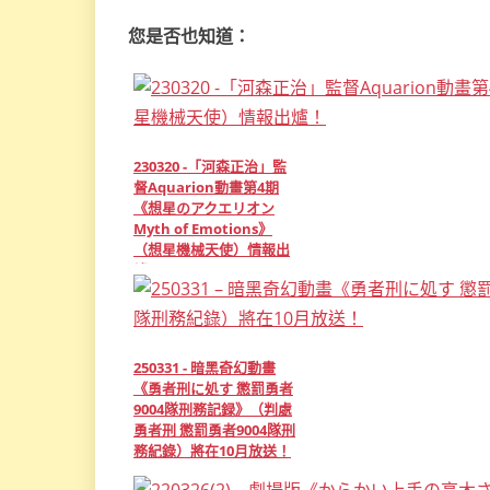
您是否也知道：
230320 -「河森正治」監
督Aquarion動畫第4期
《想星のアクエリオン
Myth of Emotions》
（想星機械天使）情報出
爐！
250331 - 暗黑奇幻動畫
《勇者刑に処す 懲罰勇者
9004隊刑務記録》（判處
勇者刑 懲罰勇者9004隊刑
務紀錄）將在10月放送！