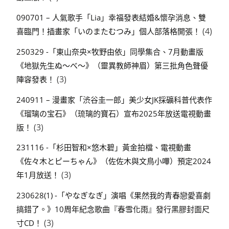
090701 – 人氣歌手「Lia」幸福發表結婚&懷孕消息、雙
(4)
喜臨門！插畫家「いのまたむつみ」個人部落格開張！
250329 -「東山奈央×牧野由依」同學集合、7月動畫版
《地獄先生ぬ～べ～》（靈異教師神眉）第三批角色聲優
(3)
陣容發表！
240911 – 漫畫家「渋谷圭一郎」美少女JK採礦科普代表作
《瑠璃の宝石》（琉璃的寶石）宣布2025年放送電視動畫
(3)
版！
231116 -「杉田智和×悠木碧」黃金拍檔、電視動畫
《佐々木とピーちゃん》（佐佐木與文鳥小嗶）預定2024
(3)
年1月放送！
230628(1) -「やなぎなぎ」演唱《果然我的青春戀愛喜劇
搞錯了。》10周年紀念歌曲『春雪化雨』發行黑膠封面尺
(3)
寸CD！