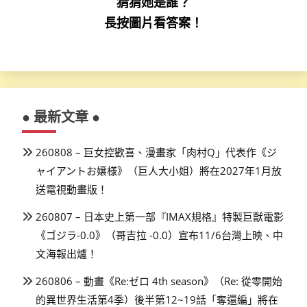
猜猜她是誰？
長按圖片看答案！
● 最新文章 ●
260808 – 巨女控歡喜、漫畫家「肉村Q」代表作《ジ
ャイアントお嬢様》（巨人大小姐）將在2027年1月放
送電視動畫版！
260807 – 日本史上第一部『IMAX規格』特製巨獸電影
《ゴジラ-0.0》（哥吉拉 -0.0）宣布11/6台灣上映、中
文海報出爐！
260806 – 動畫《Re:ゼロ 4th season》（Re: 從零開始
的異世界生活第4季）後半第12~19話「奪還編」將在