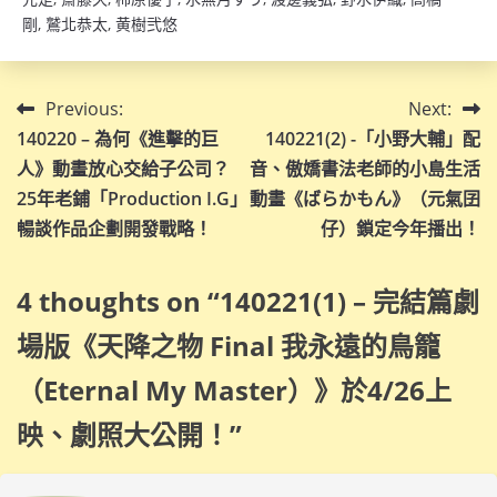
剛
,
鷲北恭太
,
黄樹弐悠
文
Previous:
Next:
140220 – 為何《進擊的巨
140221(2) -「小野大輔」配
章
人》動畫放心交給子公司？
音、傲嬌書法老師的小島生活
導
25年老鋪「Production I.G」
動畫《ばらかもん》（元氣囝
暢談作品企劃開發戰略！
仔）鎖定今年播出！
覽
4 thoughts on “
140221(1) – 完結篇劇
場版《天降之物 Final 我永遠的鳥籠
（Eternal My Master）》於4/26上
映、劇照大公開！
”