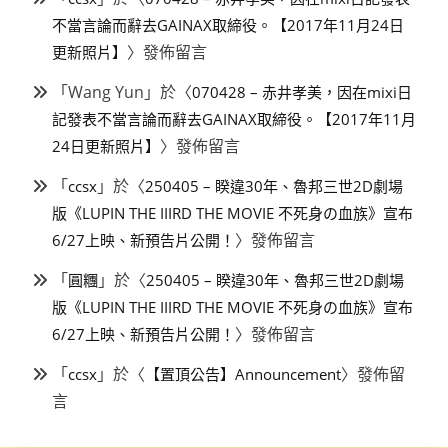
不當言論而辭去GAINAX取締役。【2017年11月24日
〉發佈留言
更新照片】
「
Wang Yun
」於〈
070428 – 赤井孝美，因在mixi日
記發表不當言論而辭去GAINAX取締役。【2017年11月
〉發佈留言
24日更新照片】
「
」於〈
ccsx
250405 – 睽違30年、魯邦三世2D劇場
版《LUPIN THE IIIRD THE MOVIE 不死身の血族》宣布
〉發佈留言
6/27上映、新預告片公開！
「
」於〈
圓糰
250405 – 睽違30年、魯邦三世2D劇場
版《LUPIN THE IIIRD THE MOVIE 不死身の血族》宣布
〉發佈留言
6/27上映、新預告片公開！
「
」於〈
〉發佈留
ccsx
【置頂公告】Announcement
言