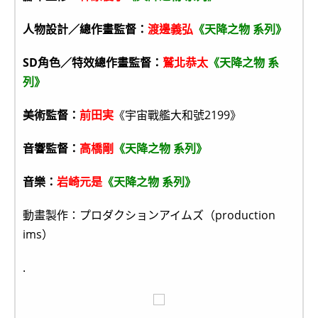
人物設計／總作畫監督：
渡邊義弘
《天降之物 系列》
SD角色／特效總作畫監督：
鷲北恭太
《天降之物 系
列》
美術監督：
前田実
《宇宙戰艦大和號2199》
音響監督：
高橋剛
《天降之物 系列》
音樂：
岩崎元是
《天降之物 系列》
動畫製作：プロダクションアイムズ（production
ims）
.