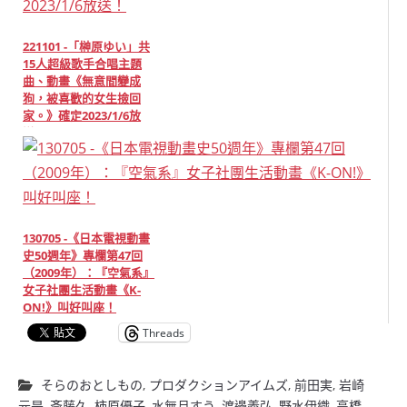
221101 -「榊原ゆい」共
15人超級歌手合唱主題
曲、動畫《無意間變成
狗，被喜歡的女生撿回
家。》確定2023/1/6放
送！
130705 -《日本電視動畫
史50週年》專欄第47回
（2009年）：『空氣系』
女子社團生活動畫《K-
ON!》叫好叫座！
Threads
そらのおとしもの
,
プロダクションアイムズ
,
前田実
,
岩崎
元是
,
斎藤久
,
柿原優子
,
水無月すう
,
渡邊義弘
,
野水伊織
,
高橋