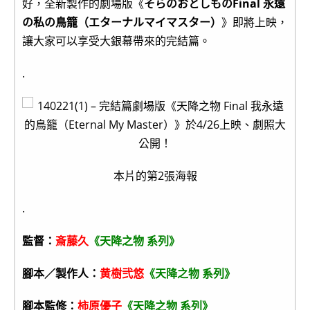
好，全新製作的劇場版《
そらのおとしものFinal 永遠
の私の鳥籠（エターナルマイマスター）
》即將上映，
讓大家可以享受大銀幕帶來的完結篇。
.
本片的第2張海報
.
監督：
斎藤久
《天降之物 系列》
腳本／製作人：
黄樹弐悠
《天降之物 系列》
腳本監修：
柿原優子
《天降之物 系列》