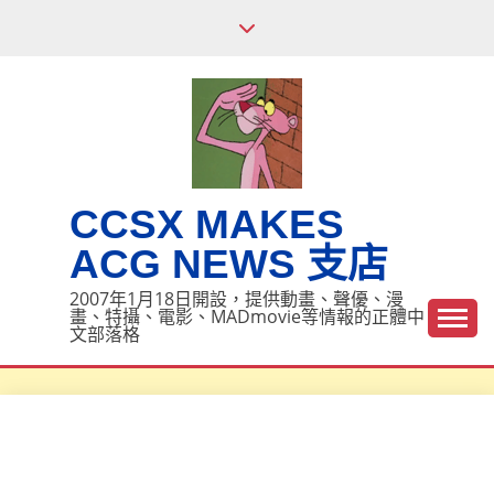
Skip
to
content
CCSX MAKES
ACG NEWS 支店
2007年1月18日開設，提供動畫、聲優、漫
畫、特攝、電影、MADmovie等情報的正體中
文部落格