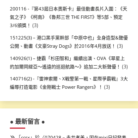
200116 -『第43屆日本奧斯卡』最佳動畫長片入圍：《天
氣之子》《柯南》《魯邦三世 THE FIRST》等5部、預定
(3)
3/6頒獎！
151225(3) – 港口黑手黨幹部「中原中也」全身造型&聲優
(3)
公開、動畫《文豪Stray Dogs》於2016年4月放送！
140926(1) – 捷霸「杉田智和」繼續出演、OVA《翠星上
(3)
的加爾岡緹亞～遙遠的巡迴航路～》追加二大新聲優！
140716(2) -『雷神索爾、X戰警第一戰、星際爭霸戰』3大
(3)
編導打造電影《金剛戰士 Power Rangers》！
● 最新留言 ●
「
」於〈
ccsx
070428 – 赤井孝美，因在mixi日記發表