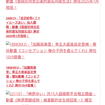
240613 -「会沢紗弥×ファ
イルーズあい」加入戰
隊、動畫《我與尼特女忍
者的莫名同居生活》將在
2025年1月放送！
180830(2) -「加藤英美
里」率五大星座巫女登
場、電玩動畫《コンセプ
ション 俺の子供を産んで
くれ》將在10/9首播！