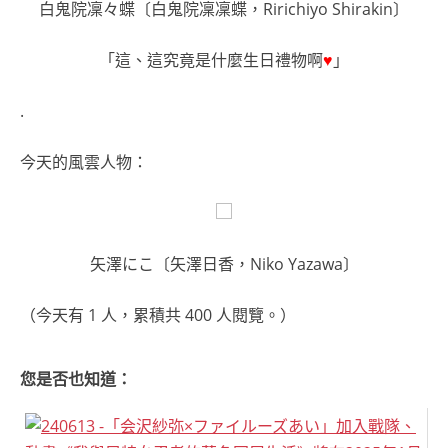
白鬼院凜々蝶〔白鬼院凜凜蝶，Ririchiyo Shirakin〕
「這、這究竟是什麼生日禮物啊
♥
」
.
今天的風雲人物：
矢澤にこ〔矢澤日香，Niko Yazawa〕
（今天有 1 人，累積共 400 人閱覽。）
您是否也知道：