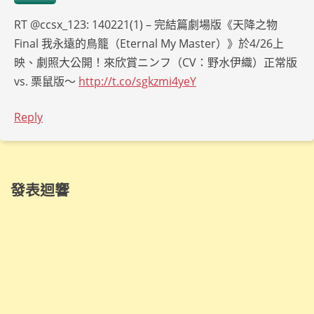
RT @ccsx_123: 140221(1) – 完結篇劇場版《天降之物
Final 我永遠的鳥籠（Eternal My Master）》於4/26上
映、劇照大公開！來欣賞ニンフ（CV：野水伊織）正常版
vs. 栗鼠版～
http://t.co/sgkzmi4yeY
Reply
發表迴響