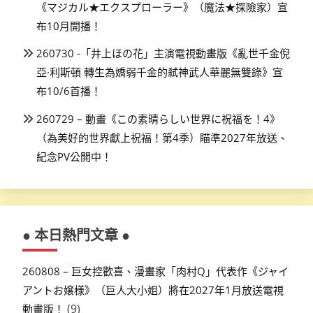
《マジカル★エクスプローラー》（魔法★探險家）宣
布10月開播！
260730 -「井上ほの花」主演電視動畫版《亂世千金倪
亞·利斯頓 轉生為嬌弱千金的弒神武人華麗無雙錄》宣
布10/6首播！
260729 – 動畫《この素晴らしい世界に祝福を！4》
（為美好的世界獻上祝福！第4季）瞄準2027年放送、
紀念PV公開中！
● 本日熱門文章 ●
260808 – 巨女控歡喜、漫畫家「肉村Q」代表作《ジャイ
アントお嬢様》（巨人大小姐）將在2027年1月放送電視
(9)
動畫版！