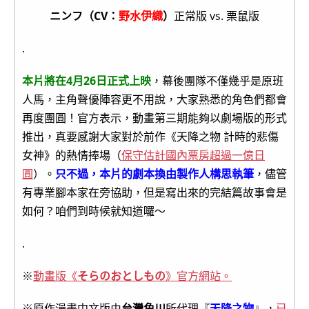
ニンフ（CV：
野水伊織
）
正常版 vs. 栗鼠版
.
本片將在4月26日正式上映
，幕後團隊不僅幾乎是原班
人馬，主角聲優陣容更不用說，大家熟悉的角色們都會
再度團圓！官方表示，動畫第三期能夠以劇場版的形式
推出，真要感謝大家對於前作《天降之物 計時的悲傷
女神》的熱情捧場（
保守估計國內票房超過一億日
圓
）。
只不過，本片的劇本換由製作人構思執筆
，儘管
有專業腳本家在旁協助，但是寫出來的完結篇故事會是
如何？咱們到時候就知道囉～
.
※
動畫版《
そらのおとしもの
》官方網站。
※原作漫畫中文版由
台灣角川
所代理『
天降之物
』，
已