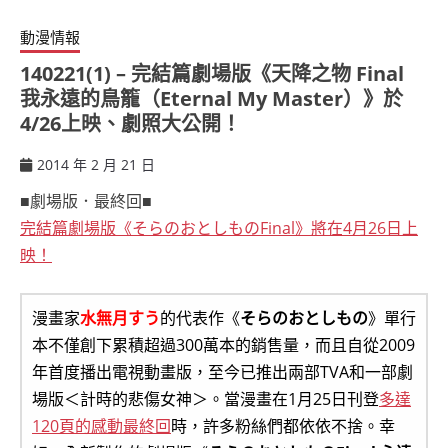
動漫情報
140221(1) – 完結篇劇場版《天降之物 Final
我永遠的鳥籠（Eternal My Master）》於
4/26上映、劇照大公開！
2014 年 2 月 21 日
ccsx
■劇場版．最終回■
完結篇劇場版《そらのおとしものFinal》將在4月26日上
映！
漫畫家
水無月すう
的代表作《
そらのおとしもの
》單行
本不僅創下累積超過300萬本的銷售量，而且自從2009
年首度播出電視動畫版，至今已推出兩部TVA和一部劇
場版＜計時的悲傷女神＞。當漫畫在1月25日刊登
多達
120頁的感動最終回
時，許多粉絲們都依依不捨。幸