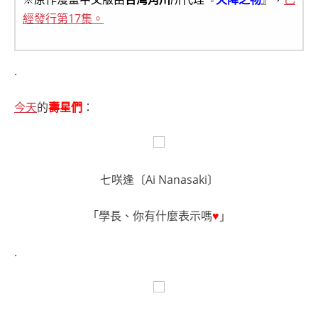
經發行第17集。
.
今天
的
壽星們
：
七咲逢〔Ai Nanasaki〕
「學長、你有什麼表示嗎
♥
」
.