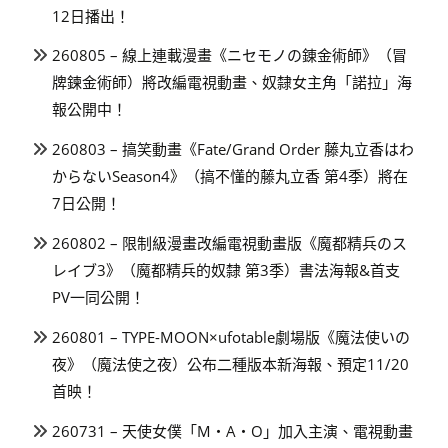
12日播出！
260805 – 線上連載漫畫《ニセモノの錬金術師》（冒
牌鍊金術師）將改編電視動畫、奴隸女主角「諾拉」海
報公開中！
260803 – 搞笑動畫《Fate/Grand Order 藤丸立香はわ
からないSeason4》（搞不懂的藤丸立香 第4季）將在
7日公開！
260802 – 限制級漫畫改編電視動畫版《魔都精兵のス
レイブ3》（魔都精兵的奴隸 第3季）書法海報&首支
PV一同公開！
260801 – TYPE-MOON×ufotable劇場版《魔法使いの
夜》（魔法使之夜）公布二種版本新海報、預定11/20
首映！
260731 – 天使女僕「M・A・O」加入主演、電視動畫