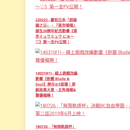
220222 - 慶祝日本「超級
貓之日」、『東京喵喵』
誕生20週年紀念動畫《東
京ミュウミュウ にゅ～
♡》第一支PV公開！
140310(1) - 線上遊戲改編
動畫《劍靈 Blade &
Soul》將在4/3首播！原
創故事大意、主角海報&
聲優揭曉！
180726 -「無限軌道杯」