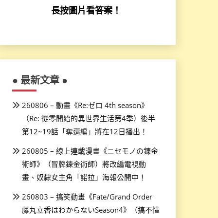
長按圖片看答案！
● 最新文章 ●
260806 – 動畫《Re:ゼロ 4th season》
（Re: 從零開始的異世界生活第4季）後半
第12~19話「奪還編」將在12日播出！
260805 – 線上連載漫畫《ニセモノの錬金
術師》（冒牌鍊金術師）將改編電視動
畫、奴隸女主角「諾拉」海報公開中！
260803 – 搞笑動畫《Fate/Grand Order
藤丸立香はわからないSeason4》（搞不懂