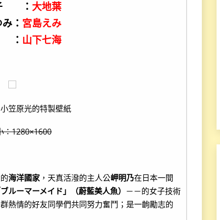
子 ：
大地葉
ゆみ：
宮島えみ
 ：
山下七海
、小笠原光的特製壁紙
：1280×1600
大的
海洋國家
，天真活潑的主人公
岬明乃
在日本一間
「ブルーマーメイド」（蔚藍美人魚）
－－的女子技術
一群熱情的好友同學們共同努力奮鬥；是一齣勵志的