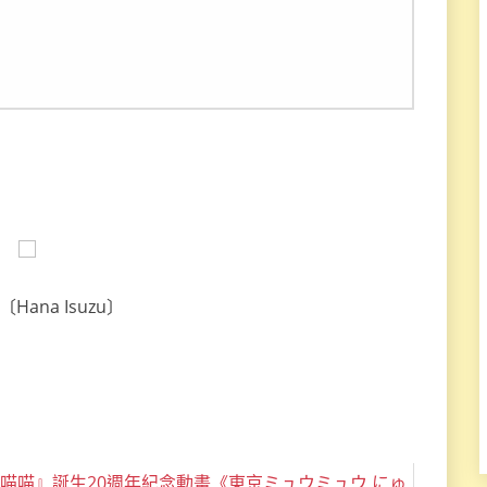
Hana Isuzu〕