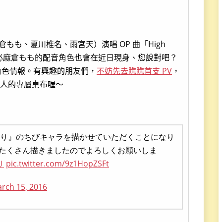
倉もも、夏川椎名、雨宮天）演唱 OP 曲「High
演，想必麻倉もも的配音角色也會在近日現身、您說對吧？
角色情報。有興趣的朋友們，
不妨先去瞧瞧首支 PV
，
個人的專屬桌布喔～
ふり』のちびキャラを描かせていただくことになり
たくさん描きましたのでよろしくお願いしま
り
pic.twitter.com/9z1HopZSFt
rch 15, 2016