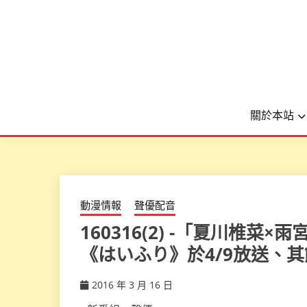
關於本站
動漫情報
聲優配音
160316(2) -「夏川椎菜
《はいふり》於4/9放送、其
2016 年 3 月 16 日
ccsx