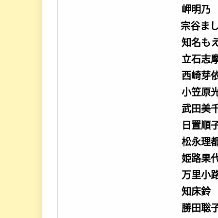
岬明乃
宗谷ま
知名も
立石志
西崎芽
小笠原
武田美
日置順
松永理
姫路果
万里小
知床鈴
勝田聡