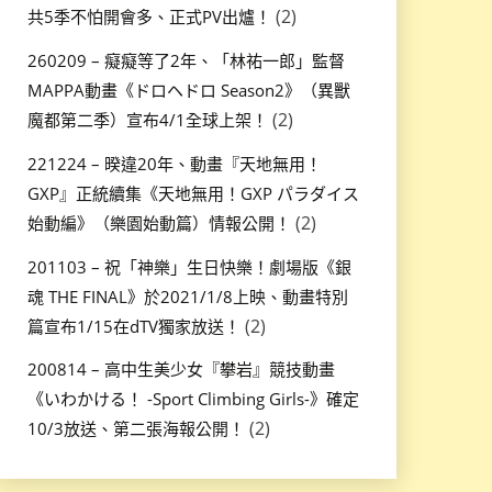
(2)
共5季不怕開會多、正式PV出爐！
260209 – 癡癡等了2年、「林祐一郎」監督
MAPPA動畫《ドロヘドロ Season2》（異獸
(2)
魔都第二季）宣布4/1全球上架！
221224 – 暌違20年、動畫『天地無用！
GXP』正統續集《天地無用！GXP パラダイス
(2)
始動編》（樂園始動篇）情報公開！
201103 – 祝「神樂」生日快樂！劇場版《銀
魂 THE FINAL》於2021/1/8上映、動畫特別
(2)
篇宣布1/15在dTV獨家放送！
200814 – 高中生美少女『攀岩』競技動畫
《いわかける！ -Sport Climbing Girls-》確定
(2)
10/3放送、第二張海報公開！