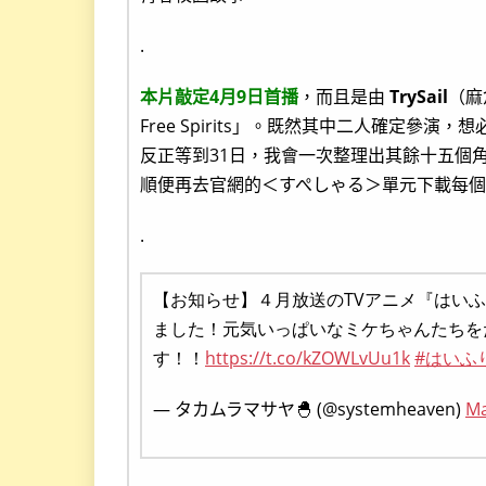
.
本片敲定4月9日首播
，而且是由
TrySail
（麻
Free Spirits」。既然其中二人確定參
反正等到31日，我會一次整理出其餘十五個
順便再去官網的＜すぺしゃる＞單元下載每
.
【お知らせ】４月放送のTVアニメ『はい
ました！元気いっぱいなミケちゃんたちを
す！！
https://t.co/kZOWLvUu1k
#はいふ
— タカムラマサヤ🐣 (@systemheaven)
Ma