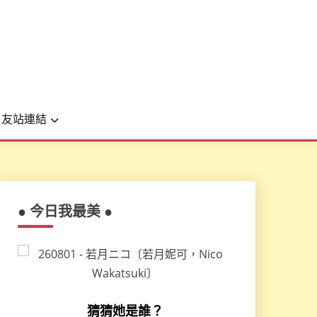
友站連結
● 今日我最美 ●
猜猜她是誰？