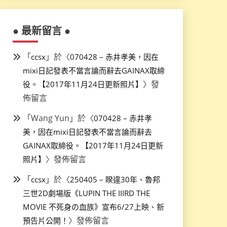
● 最新留言 ●
「
」於〈
ccsx
070428 – 赤井孝美，因在
mixi日記發表不當言論而辭去GAINAX取締
〉發
役。【2017年11月24日更新照片】
佈留言
「
Wang Yun
」於〈
070428 – 赤井孝
美，因在mixi日記發表不當言論而辭去
GAINAX取締役。【2017年11月24日更新
〉發佈留言
照片】
「
」於〈
ccsx
250405 – 睽違30年、魯邦
三世2D劇場版《LUPIN THE IIIRD THE
MOVIE 不死身の血族》宣布6/27上映、新
〉發佈留言
預告片公開！