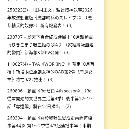
250323(2) -「田村正文」監督接棒執導2026
年放送動畫版《魔都精兵のスレイブ2》（魔
(3)
都精兵的奴隸2）新海報發表！
230707 – 願天下百合終成眷屬！10月新動畫
《ひきこまり吸血姫の悶々》（家裡蹲吸血姬
(3)
的鬱悶）新海報&新PV公開！
110627(4) – TVA《WORKING’!!》預定10月首
播！新增兩位原創女神的OAD第2彈《幸運女
(3)
神》將在9/22推出！
260806 – 動畫《Re:ゼロ 4th season》（Re:
從零開始的異世界生活第4季）後半第12~19
(2)
話「奪還編」將在12日播出！
260304 – 動畫《關於我轉生變成史萊姆這檔
事第4期》第1～2季從4/3起連播半年！本期