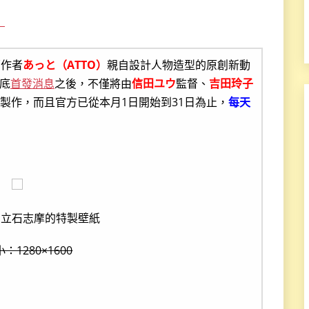
！
原作者
あっと（ATTO）
親自設計人物造型的原創新動
底
首發消息
之後，不僅將由
信田ユウ
監督、
吉田玲子
製作，而且官方已從本月1日開始到31日為止，
每天
、立石志摩的特製壁紙
：1280×1600