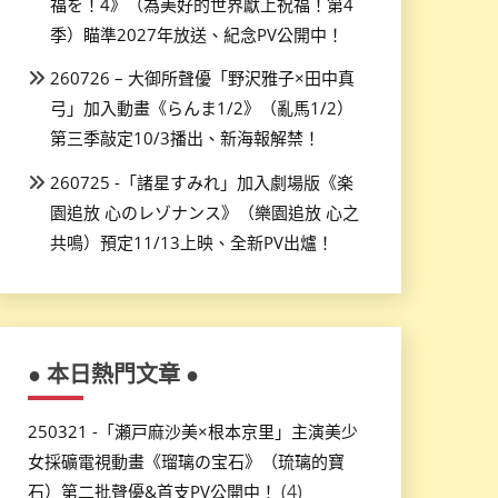
福を！4》（為美好的世界獻上祝福！第4
季）瞄準2027年放送、紀念PV公開中！
260726 – 大御所聲優「野沢雅子×田中真
弓」加入動畫《らんま1/2》（亂馬1/2）
第三季敲定10/3播出、新海報解禁！
260725 -「諸星すみれ」加入劇場版《楽
園追放 心のレゾナンス》（樂園追放 心之
共鳴）預定11/13上映、全新PV出爐！
● 本日熱門文章 ●
250321 -「瀬戸麻沙美×根本京里」主演美少
女採礦電視動畫《瑠璃の宝石》（琉璃的寶
(4)
石）第二批聲優&首支PV公開中！