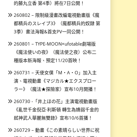
的藤丸立香 第4季）將在7日公開！
260802 – 限制級漫畫改編電視動畫版《魔
都精兵のスレイブ3》（魔都精兵的奴隸 第
3季）書法海報&首支PV一同公開！
260801 – TYPE-MOON×ufotable劇場版
《魔法使いの夜》（魔法使之夜）公布二
種版本新海報、預定11/20首映！
260731 – 天使女僕「M・A・O」加入主
演、電視動畫《マジカル★エクスプロー
ラー》（魔法★探險家）宣布10月開播！
260730 -「井上ほの花」主演電視動畫版
《亂世千金倪亞·利斯頓 轉生為嬌弱千金的
弒神武人華麗無雙錄》宣布10/6首播！
260729 – 動畫《この素晴らしい世界に祝