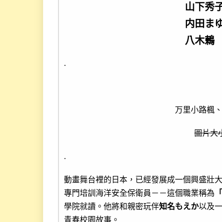
山下秀
内田ま
八木鶫
.
万里小路楓
圖片大小
.
動畫舞台裡的日本，已經發展成一個興盛壯
專門培訓海洋安全保衛員－－這個職業稱為
學院就讀。他將和親密玩伴
知名もえか
以及
青春校園故事。