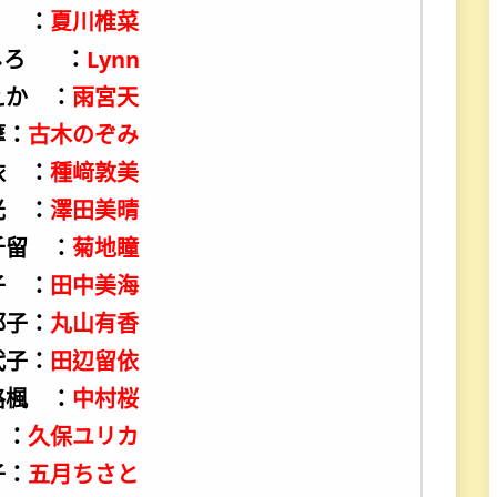
 ：
夏川椎菜
しろ ：
Lynn
えか ：
雨宮天
摩：
古木のぞみ
依 ：
種﨑敦美
光 ：
澤田美晴
千留 ：
菊地瞳
子 ：
田中美海
都子：
丸山有香
代子：
田辺留依
路楓 ：
中村桜
 ：
久保ユリカ
子：
五月ちさと