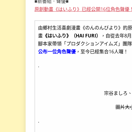
■新番組．聲優■
原創動畫《はいふり》已經公開16位角色聲優
由鄉村生活喜劇漫畫《のんのんびより》的
畫
《はいふり》（HAI FURI）
，自從去年8月
腳本家帶領「プロダクションアイムズ」團隊
公布一位角色聲優
，至今已經集合16人囉！
.
宗谷ましろ
圖片大小
.