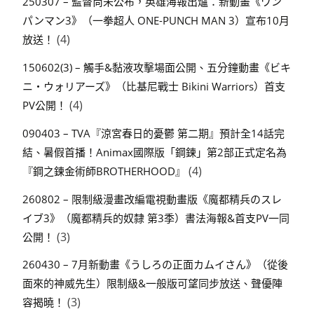
250307 – 監督尚未公布，英雄海報出爐：新動畫《ワン
パンマン3》（一拳超人 ONE-PUNCH MAN 3）宣布10月
(4)
放送！
150602(3) – 觸手&黏液攻擊場面公開、五分鐘動畫《ビキ
ニ・ウォリアーズ》（比基尼戰士 Bikini Warriors）首支
(4)
PV公開！
090403 – TVA『涼宮春日的憂鬱 第二期』預計全14話完
結、暑假首播！Animax國際版「鋼鍊」第2部正式定名為
(4)
『鋼之鍊金術師BROTHERHOOD』
260802 – 限制級漫畫改編電視動畫版《魔都精兵のスレ
イブ3》（魔都精兵的奴隸 第3季）書法海報&首支PV一同
(3)
公開！
260430 – 7月新動畫《うしろの正面カムイさん》（從後
面來的神威先生）限制級&一般版可望同步放送、聲優陣
(3)
容揭曉！