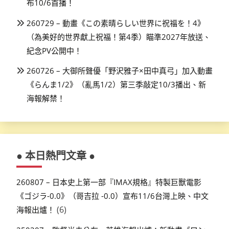
布10/6首播！
260729 – 動畫《この素晴らしい世界に祝福を！4》
（為美好的世界獻上祝福！第4季）瞄準2027年放送、
紀念PV公開中！
260726 – 大御所聲優「野沢雅子×田中真弓」加入動畫
《らんま1/2》（亂馬1/2）第三季敲定10/3播出、新
海報解禁！
● 本日熱門文章 ●
260807 – 日本史上第一部『IMAX規格』特製巨獸電影
《ゴジラ-0.0》（哥吉拉 -0.0）宣布11/6台灣上映、中文
(6)
海報出爐！