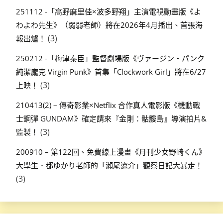
251112 -「高野麻里佳×波多野翔」主演電視動畫版《よ
わよわ先生》（弱弱老師）將在2026年4月播出、首張海
(3)
報出爐！
250212 -「梅津泰臣」監督劇場版《ヴァージン・パンク
純潔龐克 Virgin Punk》首集「Clockwork Girl」將在6/27
(3)
上映！
210413(2) – 傳奇影業×Netflix 合作真人電影版《機動戰
士鋼彈 GUNDAM》確定請來『金剛：骷髏島』導演拍片&
(3)
監製！
200910 – 第122回、免費線上漫畫《月刊少女野崎くん》
大學生．都ゆかり老師的「瀬尾遼介」觀察日記大暴走！
(3)