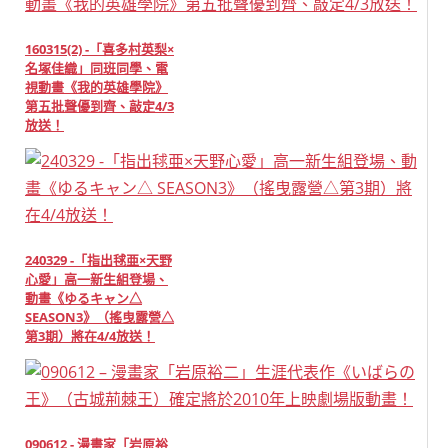
160315(2) -「喜多村英梨×
名塚佳織」同班同學、電
視動畫《我的英雄學院》
第五批聲優到齊、敲定4/3
放送！
240329 -「指出毬亜×天野
心愛」高一新生組登場、
動畫《ゆるキャン△
SEASON3》（搖曳露營△
第3期）將在4/4放送！
090612 - 漫畫家「岩原裕