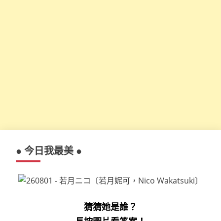
● 今日我最美 ●
猜猜她是誰？