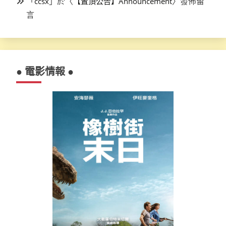
「
」於〈
〉發佈留
ccsx
【置頂公告】Announcement
言
● 電影情報 ●