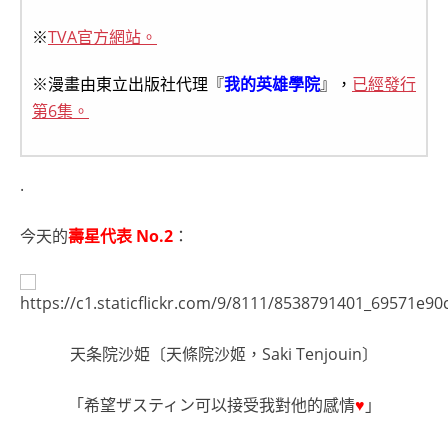
※
TVA官方網站。
※漫畫由東立出版社代理『
我的英雄學院
』，
已經發行
第6集。
.
今天的
壽星代表 No.2
：
天条院沙姫〔天條院沙姬，Saki Tenjouin〕
「希望ザスティン可以接受我對他的感情
♥
」