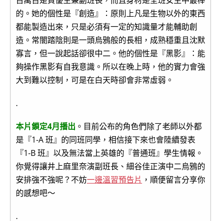
百萬百是資優生兼副班長，而且身材是全班女生中最棒
的。她的個性是『創造』：原則上凡是生物以外的東西
都能製造出來，只是必須有一定的知識量才能輔助創
造。常闇踏陰則是一頭烏鴉般的長相，成熟穩重且沈默
寡言，但一說起話卻很中二。他的個性是『黑影』：能
夠操作黑影有自我意識。所以在晚上時，他的實力會強
大到難以控制，可是在白天時卻會非常虛弱。
.
本片鎖定4月播出
。目前公布的角色們除了老師以外都
是『1-A 班』的同班同學，相信接下來也會陸續發表
『1-B 班』以及無法當上英雄的『普通班』學生情報。
你覺得讓井上麻里奈演副班長、細谷佳正演中二烏鴉的
安排強不強呢？不妨
一邊溫習預告片
，順便留言分享你
的感想吧～
.