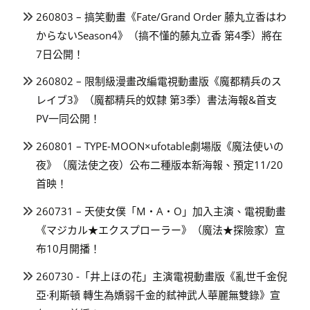
260803 – 搞笑動畫《Fate/Grand Order 藤丸立香はわ
からないSeason4》（搞不懂的藤丸立香 第4季）將在
7日公開！
260802 – 限制級漫畫改編電視動畫版《魔都精兵のス
レイブ3》（魔都精兵的奴隸 第3季）書法海報&首支
PV一同公開！
260801 – TYPE-MOON×ufotable劇場版《魔法使いの
夜》（魔法使之夜）公布二種版本新海報、預定11/20
首映！
260731 – 天使女僕「M・A・O」加入主演、電視動畫
《マジカル★エクスプローラー》（魔法★探險家）宣
布10月開播！
260730 -「井上ほの花」主演電視動畫版《亂世千金倪
亞·利斯頓 轉生為嬌弱千金的弒神武人華麗無雙錄》宣