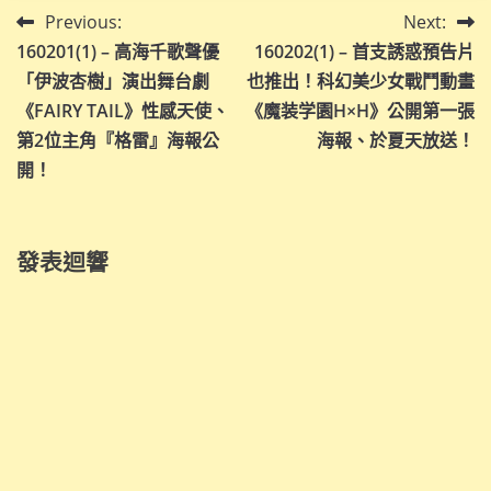
文
Previous:
Next:
160201(1) – 高海千歌聲優
160202(1) – 首支誘惑預告片
章
「伊波杏樹」演出舞台劇
也推出！科幻美少女戰鬥動畫
導
《FAIRY TAIL》性感天使、
《魔装学園H×H》公開第一張
第2位主角『格雷』海報公
海報、於夏天放送！
覽
開！
發表迴響