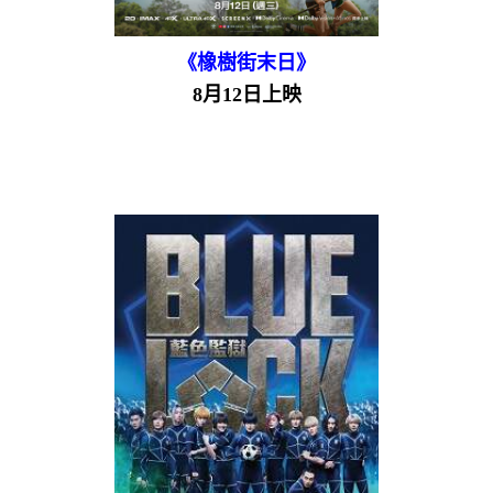
《橡樹街末日》
8月12日上映