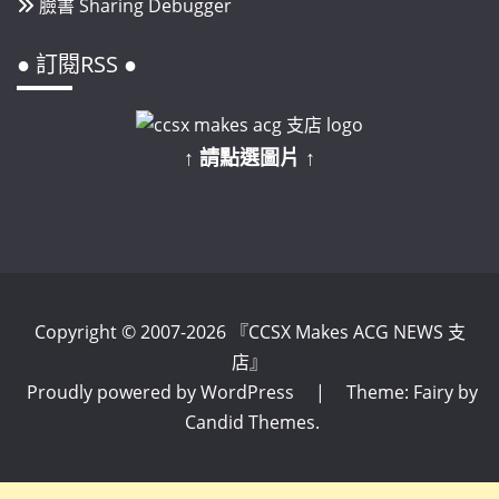
臉書 Sharing Debugger
● 訂閱RSS ●
↑ 請點選圖片 ↑
Copyright © 2007-2026 『CCSX Makes ACG NEWS 支
店』
Proudly powered by WordPress
|
Theme: Fairy by
Candid Themes
.