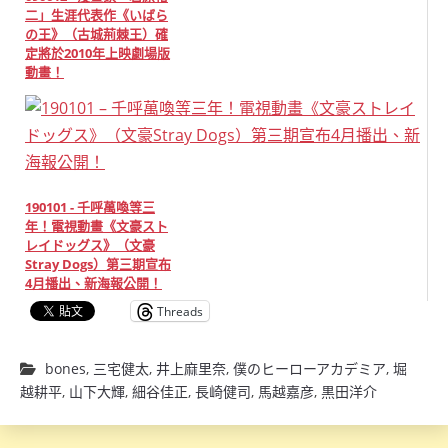
二」生涯代表作《いばら
の王》（古城荊棘王）確
定將於2010年上映劇場版
動畫！
190101 - 千呼萬喚等三
年！電視動畫《文豪スト
レイドッグス》（文豪
Stray Dogs）第三期宣布
4月播出、新海報公開！
Threads
bones
,
三宅健太
,
井上麻里奈
,
僕のヒーローアカデミア
,
堀
越耕平
,
山下大輝
,
細谷佳正
,
長崎健司
,
馬越嘉彦
,
黒田洋介