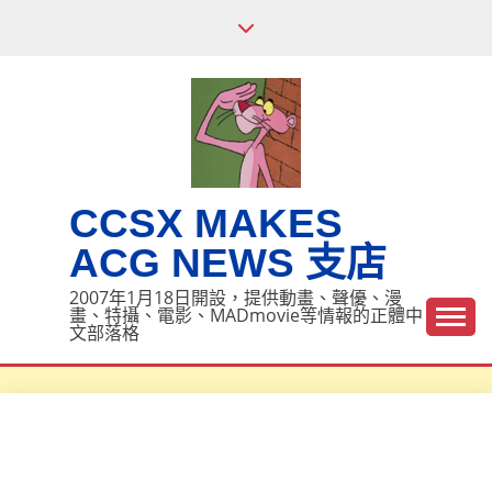
Skip
to
content
CCSX MAKES
ACG NEWS 支店
2007年1月18日開設，提供動畫、聲優、漫
畫、特攝、電影、MADmovie等情報的正體中
文部落格