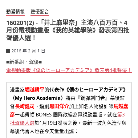
動漫情報
聲優配音
160201(2) -「井上麻里奈」主演八百万百、4
月份電視動畫版《我的英雄學院》發表第四批
聲優人選！
2016 年 2 月 1 日
ccsx
■新番組．聲優■
電視動畫版《僕のヒーローアカデミア》發表第4批聲優！
漫畫家
堀越耕平
的代表作
《僕のヒーローアカデミア》
（My Hero Academia）
將由『鋼彈創鬥者』幕後監
督
長崎健司
、編劇
黒田洋介
加上知名人物設計師
馬越嘉
彦
一起帶領 BONES 團隊改編為電視動畫版。就在
第3
批聲優人選
於1月19日發表之後，最新一波角色造型與
幕後代言人也在今天堂堂出爐：