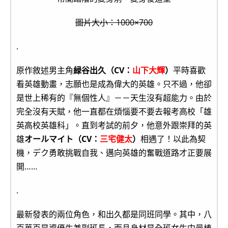
圖片大小：1000×700
.
原作敘述男主角
緑谷出久（CV：
山下大輝
）
平時喜歡
看英雄動畫，志願也是成為偉大的英雄。只不過，他卻
是世上稀有的『無個性人』－－天生沒有超能力。由於
完全沒有天賦，他一直都在煩惱要不要去報考高校「雄
英高校英雄科」。直到考試的前夕，他意外跟崇拜的英
雄
オールマイト（CV：
三宅健太
）
相遇了！以此為契
機，デク勇敢挑戰自我、邁向英雄的奮戰道路才正要展
開……
.
最新發表的兩位角色，和出久都是同班同學。其中，八