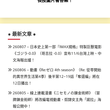
長按圖片看答案！
● 最新文章 ●
260807 – 日本史上第一部『IMAX規格』特製巨獸電影
《ゴジラ-0.0》（哥吉拉 -0.0）宣布11/6台灣上映、中
文海報出爐！
260806 – 動畫《Re:ゼロ 4th season》（Re: 從零開始
的異世界生活第4季）後半第12~19話「奪還編」將在
12日播出！
260805 – 線上連載漫畫《ニセモノの錬金術師》（冒
牌鍊金術師）將改編電視動畫、奴隸女主角「諾拉」海
報公開中！