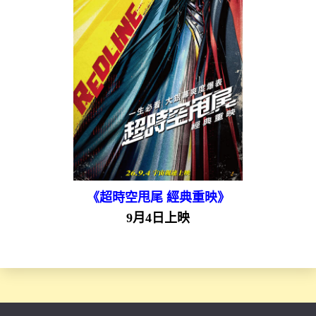
《超時空甩尾 經典重映》
9月4日上映