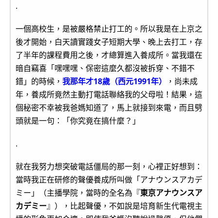
.
一個高校生，是被嚴格禁止打工的。所以我是在上京之
後才開始，白天讀實踐女子短期大學、晚上去打工，存
了半年的課程費用之後，才總算進入養成所。當我還在
暗自竊喜「嘿嘿嘿、保密這麼久都沒被拆穿、不錯不
錯」的時候，
我那年才18歲（西元1991年）
，尚未成
年，養成所竟然主動打電話聯絡我的父母啦！結果，這
個秘密不幸被我爸媽知道了，馬上就接到來電，而且劈
頭就是一句：「你究竟在搞什麼？」
.
就在我努力想突破電話僵局的那一刻，心裡正好想到：
當時我正在研修的聲優養成所叫做「アナウンスアカデ
ミー」（主播學院，當時的全名為『
東京アナウンスア
カデミー
』），比起聲優，不如說是培育新生代電視主