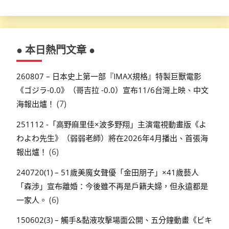
● 本日熱門文章 ●
260807 – 日本史上第一部『IMAX規格』特製巨獸電影
《ゴジラ-0.0》（哥吉拉 -0.0）宣布11/6台灣上映、中文
(7)
海報出爐！
251112 -「高野麻里佳×波多野翔」主演電視動畫版《よ
わよわ先生》（弱弱老師）將在2026年4月播出、首張海
(6)
報出爐！
240720(1) – 51歲美魔女聲優「金田朋子」×41歲藝人
「森渉」宣布離婚：今後雖不再是戶籍夫婦，但永遠都是
(6)
一家人。
150602(3) – 觸手&黏液攻擊場面公開、五分鐘動畫《ビキ