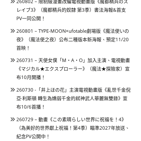
260802 – 限制級漫畫改編電視動畫版《魔都精兵のス
レイブ3》（魔都精兵的奴隸 第3季）書法海報&首支
PV一同公開！
260801 – TYPE-MOON×ufotable劇場版《魔法使いの
夜》（魔法使之夜）公布二種版本新海報、預定11/20
首映！
260731 – 天使女僕「M・A・O」加入主演、電視動畫
《マジカル★エクスプローラー》（魔法★探險家）宣
布10月開播！
260730 -「井上ほの花」主演電視動畫版《亂世千金倪
亞·利斯頓 轉生為嬌弱千金的弒神武人華麗無雙錄》宣
布10/6首播！
260729 – 動畫《この素晴らしい世界に祝福を！4》
（為美好的世界獻上祝福！第4季）瞄準2027年放送、
紀念PV公開中！