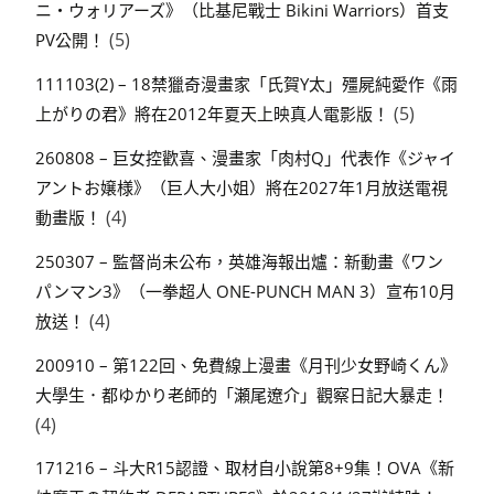
ニ・ウォリアーズ》（比基尼戰士 Bikini Warriors）首支
(5)
PV公開！
111103(2) – 18禁獵奇漫畫家「氏賀Y太」殭屍純愛作《雨
(5)
上がりの君》將在2012年夏天上映真人電影版！
260808 – 巨女控歡喜、漫畫家「肉村Q」代表作《ジャイ
アントお嬢様》（巨人大小姐）將在2027年1月放送電視
(4)
動畫版！
250307 – 監督尚未公布，英雄海報出爐：新動畫《ワン
パンマン3》（一拳超人 ONE-PUNCH MAN 3）宣布10月
(4)
放送！
200910 – 第122回、免費線上漫畫《月刊少女野崎くん》
大學生．都ゆかり老師的「瀬尾遼介」觀察日記大暴走！
(4)
171216 – 斗大R15認證、取材自小說第8+9集！OVA《新