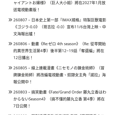
ャイアントお嬢様》（巨人大小姐）將在2027年1月放
送電視動畫版！
260807 – 日本史上第一部『IMAX規格』特製巨獸電影
《ゴジラ-0.0》（哥吉拉 -0.0）宣布11/6台灣上映、中
文海報出爐！
260806 – 動畫《Re:ゼロ 4th season》（Re: 從零開始
的異世界生活第4季）後半第12~19話「奪還編」將在
12日播出！
260805 – 線上連載漫畫《ニセモノの錬金術師》（冒
牌鍊金術師）將改編電視動畫、奴隸女主角「諾拉」海
報公開中！
260803 – 搞笑動畫《Fate/Grand Order 藤丸立香はわ
からないSeason4》（搞不懂的藤丸立香 第4季）將在
7日公開！