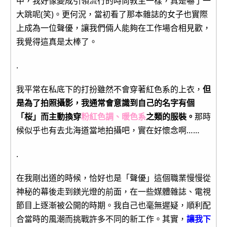
中，我好像變成引領流行的時尚教主一樣，真是嚇了一
大跳呢(笑)。更何況，當初看了那本雜誌的女子也實際
上成為一位聲優，讓我們倆人能夠在工作場合相見歡，
我覺得這真是太棒了。
.
我平常在私底下的打扮雖然不會穿著紅色系的上衣，
但
是為了拍照攝影，我通常會意識到自己的名字有個
「桜」而主動換穿
粉紅色調、暖色系
之類的服裝。
那時
候似乎也有去北海道當地拍攝吧，實在好懷念啊……
.
在我剛出道的時候，恰好也是「聲優」這個職業慢慢從
神秘的幕後走到鎂光燈的前面，在一些媒體雜誌、電視
節目上逐漸被公開的時期。我自己也毫無遲疑，順利配
合當時的風潮而挑戰許多不同的新工作。其實，
讓我下