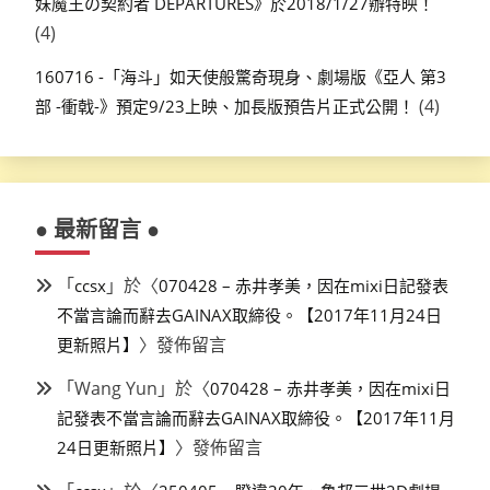
妹魔王の契約者 DEPARTURES》於2018/1/27辦特映！
(4)
160716 -「海斗」如天使般驚奇現身、劇場版《亞人 第3
(4)
部 -衝戟-》預定9/23上映、加長版預告片正式公開！
● 最新留言 ●
「
」於〈
ccsx
070428 – 赤井孝美，因在mixi日記發表
不當言論而辭去GAINAX取締役。【2017年11月24日
〉發佈留言
更新照片】
「
Wang Yun
」於〈
070428 – 赤井孝美，因在mixi日
記發表不當言論而辭去GAINAX取締役。【2017年11月
〉發佈留言
24日更新照片】