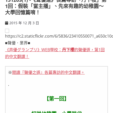
1回：假裝「當主播」、先來有趣的幼稚園～
大學回憶篇唷！
2015 年 12 月 3 日
ccsx
■聲優．業界■
《声優グランプリ》WEB學校：
丹下櫻
的聲優道，第1回
的中文翻譯！
※
閱讀『聲優之道』各篇專訪的中文翻譯。
.
【第一回】