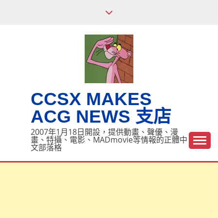
Skip
to
content
CCSX MAKES
ACG NEWS 支店
2007年1月18日開設，提供動畫、聲優、漫
畫、特攝、電影、MADmovie等情報的正體中
文部落格