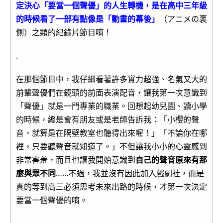
定決心「要當一個聲優」的人生轉機，是在高中三年級
的時候看了一部有點像是「動畫的幕後」
（アニメの裏
側）之類的紀錄片節目唷！
.
在那個節目中，我仔細看著許多實力超強、名氣又大的
前輩聲優們在鏡頭的前面表演配音，讓我第一次意識到
「聲優」就是一門專業的職業。回想起幼兒園、讀小學
的時候，總是會有朋友或是老師告訴我：「小櫻的聲
音，就算是在隔壁教室也聽得出來喔！」「不論你在哪
裡，只要聽聲音就知道了。」不但讓我小小的心靈感到
非常害羞，而且也讓我開始意識到
自己的聲音原來有那
麼與眾不同
……不過，我並沒有因此加入戲劇社，而是
真的等到高三必須思考未來出路的時候，才第一次決定
要當一個聲優的唷。