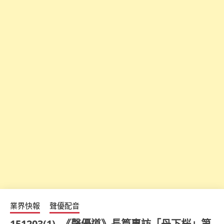
業界快報
聲優配音
151203(1) -《聲優道》長篇專訪「丹下桜」第