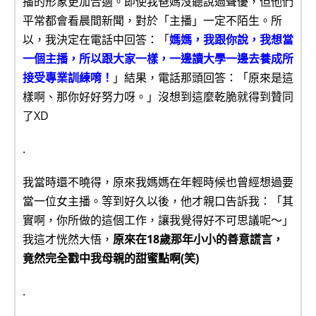
播的形象更加合適。即使我爸媽沒聽說過聲優，但他們
平常都會看晨間新聞，對於「主播」一定不陌生。所
以，我決定在電話中回答：「
媽媽，我跟你說，我想當
一個主播，所以跟大家一樣，一邊讀大學一邊去養成所
接受專業訓練唷！
」結果，電話那頭回答：「原來是這
樣啊、那你好好努力呀。」沒想到這麼乾脆就得到贊同
了XD
.
我當時還不曉得，原來我媽媽在年輕時候也曾經想過要
當一位女主播。等到好久以後，他才親口告訴我：「其
實啊，你所做的這個工作，讓我覺得好不可思議呢～」
我這才恍然大悟，
原來在18歲那年小小的善意謊言，
竟然完全戳中我母親的甜蜜點啊(笑)
.