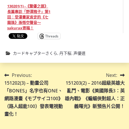
130201(1) -《聲優之道》
長篇專訪「野澤雅子」第1
回：受漫畫家肯定的《七
龍珠》孫悟空聲音～
sakurax寄稿！
Threads
カードキャプターさくら
,
丹下桜
,
声優道
文
Previous:
Next:
151202(3) – 動畫公司
151203(2) – 2016超級英雄大
章
「BONES」名字也有ONE、
亂鬥、電影《美國隊長3：英
導
網路漫畫《モブサイコ100》
雄內戰》《蝙蝠俠對超人：正
（路人超能100）發表電視動
義曙光》新預告片公開！
覽
畫化！