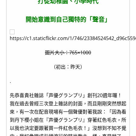
打從幼稚園、小學時代
開始意識到自己獨特的「聲音」
圖片大小：765×1000
（初出：昨天）
.
先恭喜貴社雜誌「
声優グランプリ
」創刊20週年囉！
我在過去曾經三次登上雜誌的封面，而且剛剛突然想起
來，有一次在配音現場有一個聲優對著我說：「因為看
到丹下櫻小姐在『
声優グランプリ
』穿著紅色毛衣，所
以我也決定要跟著買一件紅色毛衣！」沒想到不知不覺