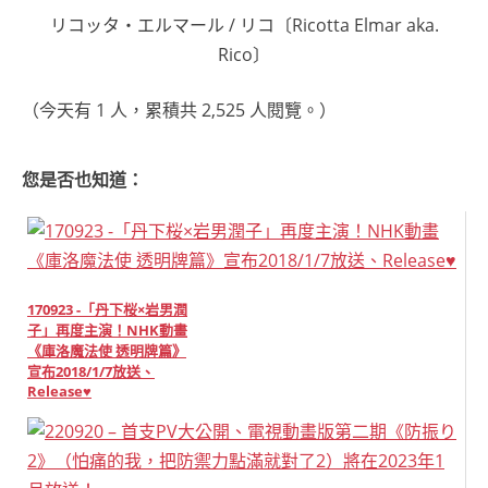
リコッタ・エルマール / リコ〔Ricotta Elmar aka.
Rico〕
（今天有 1 人，累積共 2,525 人閱覽。）
您是否也知道：
170923 -「丹下桜×岩男潤
子」再度主演！NHK動畫
《庫洛魔法使 透明牌篇》
宣布2018/1/7放送、
Release♥