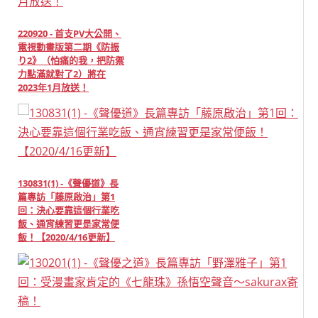
220920 - 首支PV大公開、
電視動畫版第二期《防振
り2》（怕痛的我，把防禦
力點滿就對了2）將在
2023年1月放送！
130831(1) -《聲優道》長
篇專訪「藤原啟治」第1
回：決心要靠這個行業吃
飯、通宵練習更是家常便
飯！【2020/4/16更新】