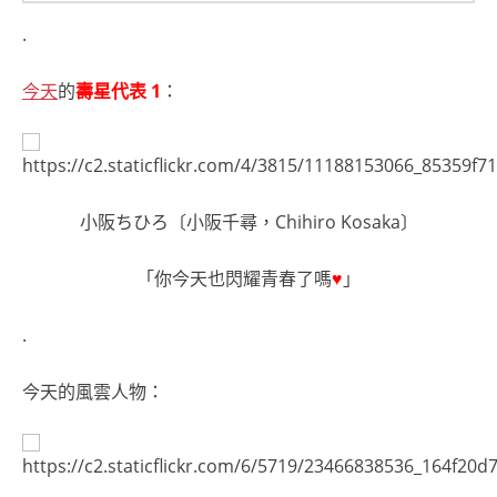
.
今天
的
壽星代表 1
：
小阪ちひろ〔小阪千尋，Chihiro Kosaka〕
「你今天也閃耀青春了嗎
♥
」
.
今天的風雲人物：