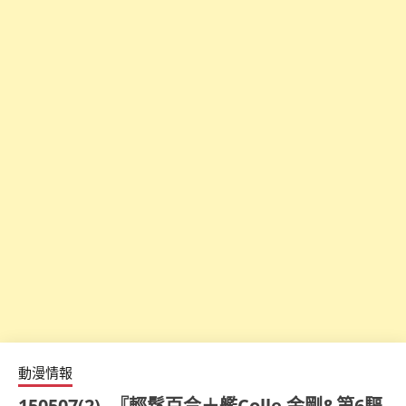
動漫情報
150507(2) -『輕鬆百合＋艦Colle 金剛&第6驅