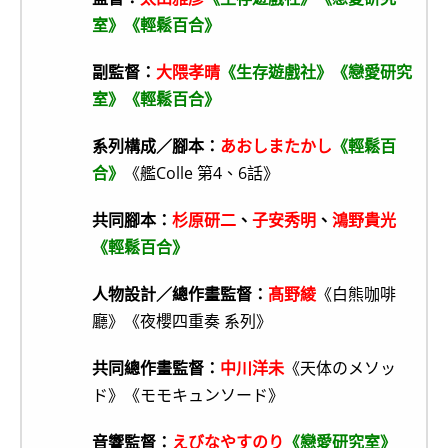
室》《輕鬆百合》
副監督：
大隈孝晴
《生存遊戲社》《戀愛研究
室》《輕鬆百合》
系列構成／腳本：
あおしまたかし
《輕鬆百
合》
《艦Colle 第4、6話》
共同腳本：
杉原研二
、
子安秀明
、
鴻野貴光
《輕鬆百合》
人物設計／總作畫監督：
髙野綾
《白熊咖啡
廳》《夜櫻四重奏 系列》
共同總作畫監督：
中川洋未
《天体のメソッ
ド》《モモキュンソード》
音響監督：
えびなやすのり
《戀愛研究室》