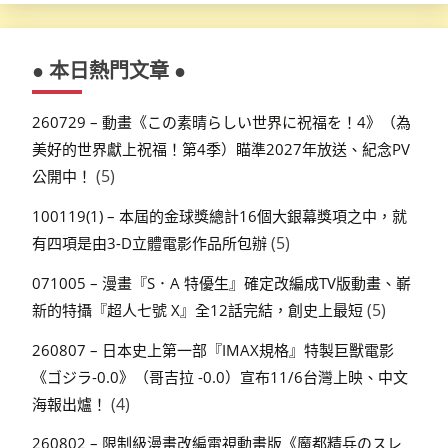
● 本日熱門文章 ●
260729 – 動畫《この素晴らしい世界に祝福を！4》（為
美好的世界獻上祝福！第4季）瞄準2027年放送、紀念PV
(5)
公開中！
100119(1) – 本屆的金球獎總計16個大銀幕獎項之中，就
(5)
有四項是由3-D立體電影作品所包辦
071005 – 漫畫『S．A 特優生』確定改編成TV版動畫、嶄
(5)
新的特攝『超人七號 X』全12話完結，創史上最短
260807 – 日本史上第一部『IMAX規格』特製巨獸電影
《ゴジラ-0.0》（哥吉拉 -0.0）宣布11/6台灣上映、中文
(4)
海報出爐！
260802 – 限制級漫畫改編電視動畫版《魔都精兵のスレ