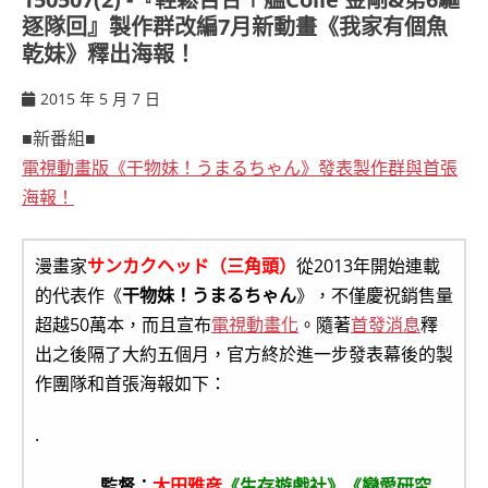
逐隊回』製作群改編7月新動畫《我家有個魚
乾妹》釋出海報！
2015 年 5 月 7 日
ccsx
■新番組■
電視動畫版《干物妹！うまるちゃん》發表製作群與首張
海報！
漫畫家
サンカクヘッド（三角頭）
從2013年開始連載
的代表作《
干物妹！うまるちゃん
》，不僅慶祝銷售量
超越50萬本，而且宣布
電視動畫化
。隨著
首發消息
釋
出之後隔了大約五個月，官方終於進一步發表幕後的製
作團隊和首張海報如下：
.
監督：
太田雅彦
《生存遊戲社》《戀愛研究