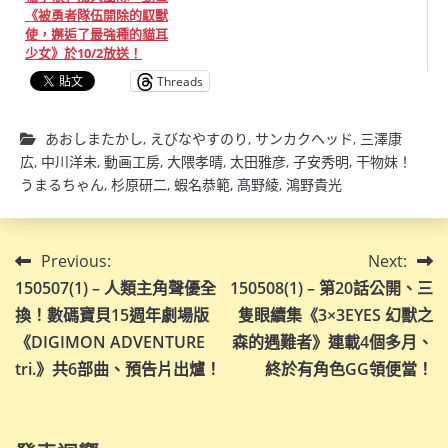
《被勇者隊伍開除的馭獸
使，邂逅了最強種的貓耳
少女》於10/2放送！
Threads
あおしまたかし
,
えびなやすのり
,
サンカクヘッド
,
三澤康
広
,
中川洋未
,
動画工房
,
大隈孝晴
,
太田雅彦
,
子安秀明
,
干物妹！
うまるちゃん
,
杉原研二
,
蝦名恭範
,
髙野綾
,
鴻野貴光
文
Previous:
Next:
150507(1) – 人類主角聲優全
150508(1) – 第20話公開、三
章
換！數碼寶貝15週年劇場版
隻眼續集《3×3EYES 幻獸之
導
《DIGIMON ADVENTURE
森的遇難者》連載4個多月、
tri.》共6部曲、預告片出爐！
終於有角色GG領便當！
覽