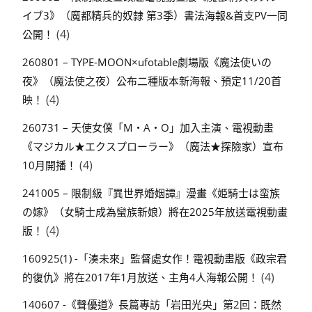
イブ3》（魔都精兵的奴隸 第3季）書法海報&首支PV一同
(4)
公開！
260801 – TYPE-MOON×ufotable劇場版《魔法使いの
夜》（魔法使之夜）公布二種版本新海報、預定11/20首
(4)
映！
260731 – 天使女僕「M・A・O」加入主演、電視動畫
《マジカル★エクスプローラー》（魔法★探險家）宣布
(4)
10月開播！
241005 – 限制級『異世界婚姻譚』漫畫《姫騎士は蛮族
の嫁》（女騎士成為蠻族新娘）將在2025年放送電視動畫
(4)
版！
160925(1) -「湊未來」監督處女作！電視動畫版《政宗君
(4)
的復仇》將在2017年1月放送、主角4人海報公開！
140607 -《聲優道》長篇專訪「岩田光央」第2回：既然