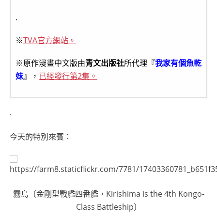
.
※
TVA官方網站。
※原作漫畫中文版由
青文出版社
所代理『
我家有個魚乾
妹
』，
已經發行第2集。
.
今天的特別來賓：
霧島〔金剛型戰艦四番艦，Kirishima is the 4th Kongo-
Class Battleship〕