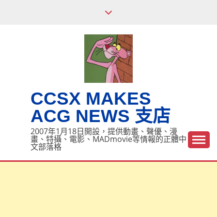
Skip
to
content
CCSX MAKES
ACG NEWS 支店
2007年1月18日開設，提供動畫、聲優、漫
畫、特攝、電影、MADmovie等情報的正體中
文部落格