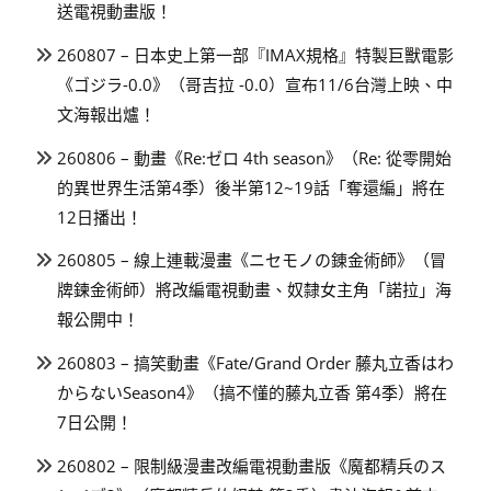
送電視動畫版！
260807 – 日本史上第一部『IMAX規格』特製巨獸電影
《ゴジラ-0.0》（哥吉拉 -0.0）宣布11/6台灣上映、中
文海報出爐！
260806 – 動畫《Re:ゼロ 4th season》（Re: 從零開始
的異世界生活第4季）後半第12~19話「奪還編」將在
12日播出！
260805 – 線上連載漫畫《ニセモノの錬金術師》（冒
牌鍊金術師）將改編電視動畫、奴隸女主角「諾拉」海
報公開中！
260803 – 搞笑動畫《Fate/Grand Order 藤丸立香はわ
からないSeason4》（搞不懂的藤丸立香 第4季）將在
7日公開！
260802 – 限制級漫畫改編電視動畫版《魔都精兵のス