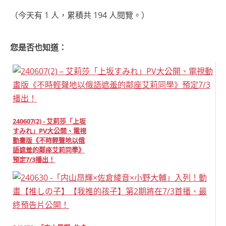
（今天有 1 人，累積共 194 人閱覽。）
您是否也知道：
240607(2) - 艾莉莎「上坂
すみれ」PV大公開、電視
動畫版《不時輕聲地以俄
語遮羞的鄰座艾莉同學》
預定7/3播出！