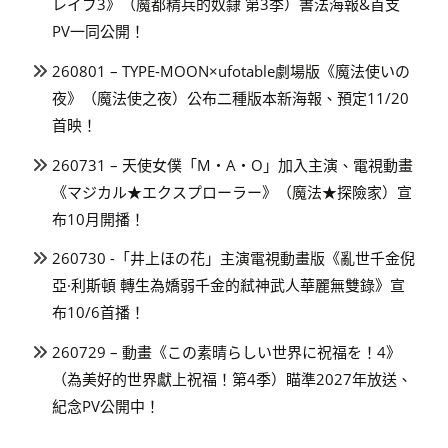
レイブ3》（魔都精兵的奴隸 第3季）書法海報&首支
PV一同公開！
260801 – TYPE-MOON×ufotable劇場版《魔法使いの
夜》（魔法使之夜）公布二種版本新海報、預定11/20
首映！
260731 – 天使女僕「M・A・O」加入主演、電視動畫
《マジカル★エクスプローラー》（魔法★探險家）宣
布10月開播！
260730 -「井上ほの花」主演電視動畫版《亂世千金倪
亞·利斯頓 轉生為嬌弱千金的弒神武人華麗無雙錄》宣
布10/6首播！
260729 – 動畫《この素晴らしい世界に祝福を！4》
（為美好的世界獻上祝福！第4季）瞄準2027年放送、
紀念PV公開中！