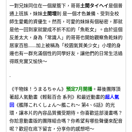
一對兄妹同住在一個屋簷下，哥哥
土間タイヘイ
是個普
通上班族，妹妹
土間埋
則 是一個才色兼備、受到全校
師生愛戴的資優生。然而，可愛的妹妹有個秘密，那就
是他一回到家就變成不折不扣的「魚乾女」。由於這個
反差太大，身為「常識人」的哥哥也開始觀察魚乾妹的
居家百態……加上被稱為「校園氣質美少女」小埋的身
邊也有一群充滿個性的同學好友，讓他們的日常生活過
得既充實又愉快～
.
《干物妹！うまるちゃん》
預定7月開播
。幕後團隊頂
著超人氣動畫《輕鬆百合 系列》和最近動畫的
超人氣
回
《艦隊これくしょん～艦これ～ 第4、6話》的光
環，讓本片的內容品質備受期待。你喜歡這部漫畫嗎？
你尬意動畫版的團隊組合嗎？你希望有哪些聲優來配音
呢？歡迎在底下留言，分享你的感想吧～