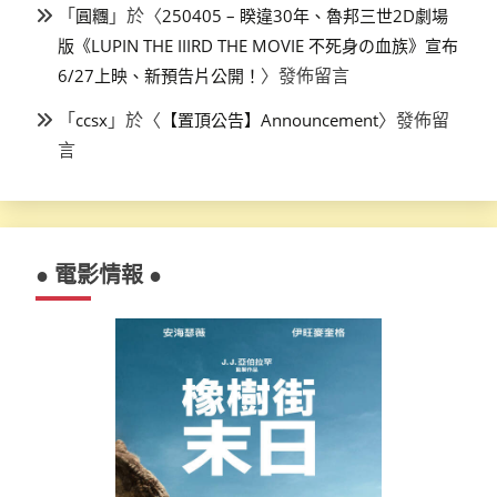
「
」於〈
圓糰
250405 – 睽違30年、魯邦三世2D劇場
版《LUPIN THE IIIRD THE MOVIE 不死身の血族》宣布
〉發佈留言
6/27上映、新預告片公開！
「
」於〈
〉發佈留
ccsx
【置頂公告】Announcement
言
● 電影情報 ●