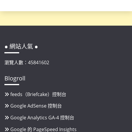
● 網站人氣 ●
瀏覽人數：45841602
Blogroll
feeds（Briefcake）控制台
Google AdSense 控制台
Google Analytics GA-4 控制台
Google 的 PageSpeed Insights