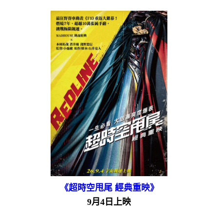
《超時空甩尾 經典重映》
9月4日上映