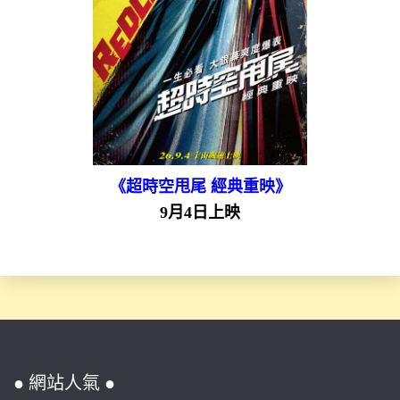
《超時空甩尾 經典重映》
9月4日上映
● 網站人氣 ●