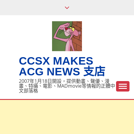
Skip
to
content
CCSX MAKES
ACG NEWS 支店
2007年1月18日開設，提供動畫、聲優、漫
畫、特攝、電影、MADmovie等情報的正體中
文部落格