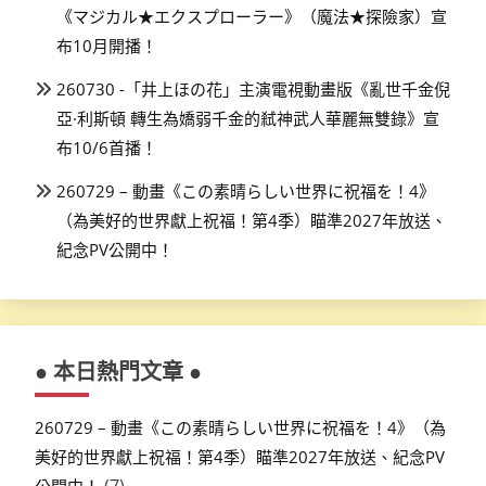
《マジカル★エクスプローラー》（魔法★探險家）宣
布10月開播！
260730 -「井上ほの花」主演電視動畫版《亂世千金倪
亞·利斯頓 轉生為嬌弱千金的弒神武人華麗無雙錄》宣
布10/6首播！
260729 – 動畫《この素晴らしい世界に祝福を！4》
（為美好的世界獻上祝福！第4季）瞄準2027年放送、
紀念PV公開中！
● 本日熱門文章 ●
260729 – 動畫《この素晴らしい世界に祝福を！4》（為
美好的世界獻上祝福！第4季）瞄準2027年放送、紀念PV
(7)
公開中！