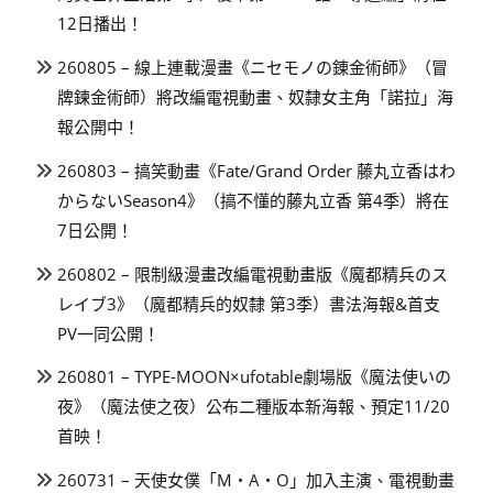
12日播出！
260805 – 線上連載漫畫《ニセモノの錬金術師》（冒
牌鍊金術師）將改編電視動畫、奴隸女主角「諾拉」海
報公開中！
260803 – 搞笑動畫《Fate/Grand Order 藤丸立香はわ
からないSeason4》（搞不懂的藤丸立香 第4季）將在
7日公開！
260802 – 限制級漫畫改編電視動畫版《魔都精兵のス
レイブ3》（魔都精兵的奴隸 第3季）書法海報&首支
PV一同公開！
260801 – TYPE-MOON×ufotable劇場版《魔法使いの
夜》（魔法使之夜）公布二種版本新海報、預定11/20
首映！
260731 – 天使女僕「M・A・O」加入主演、電視動畫