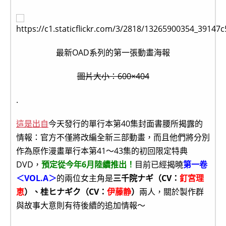
最新OAD系列的第一張動畫海報
圖片大小：600×404
.
這是出自
今天發行的單行本第40集封面書腰所揭露的
情報：官方不僅將改編全新三部動畫，而且他們將分別
作為原作漫畫單行本第41～43集的初回限定特典
DVD，
預定從今年6月陸續推出！
目前已經揭曉
第一卷
＜VOL.A＞
的兩位女主角是
三千院ナギ（CV：
釘宮理
恵
）、桂ヒナギク（CV：
伊藤静
）
兩人，關於製作群
與故事大意則有待後續的追加情報～