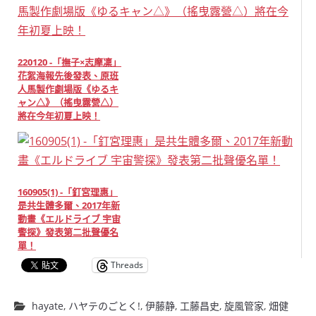
220120 -「撫子×志摩凜」
花絮海報先後發表、原班
人馬製作劇場版《ゆるキ
ャン△》（搖曳露營△）
將在今年初夏上映！
160905(1) -「釘宮理惠」
是共生體多爾、2017年新
動畫《エルドライブ 宇宙
警探》發表第二批聲優名
單！
Threads
hayate
,
ハヤテのごとく!
,
伊藤静
,
工藤昌史
,
旋風管家
,
畑健