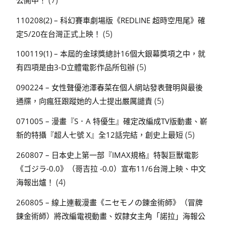
110208(2) – 科幻賽車劇場版《REDLINE 超時空甩尾》確
(5)
定5/20在台灣正式上映！
100119(1) – 本屆的金球獎總計16個大銀幕獎項之中，就
(5)
有四項是由3-D立體電影作品所包辦
090224 – 女性聲優池澤春菜在個人網站發表聲明與最後
(5)
通牒，向瘋狂跟蹤她的人士提出嚴厲譴責
071005 – 漫畫『S．A 特優生』確定改編成TV版動畫、嶄
(5)
新的特攝『超人七號 X』全12話完結，創史上最短
260807 – 日本史上第一部『IMAX規格』特製巨獸電影
《ゴジラ-0.0》（哥吉拉 -0.0）宣布11/6台灣上映、中文
(4)
海報出爐！
260805 – 線上連載漫畫《ニセモノの錬金術師》（冒牌
鍊金術師）將改編電視動畫、奴隸女主角「諾拉」海報公