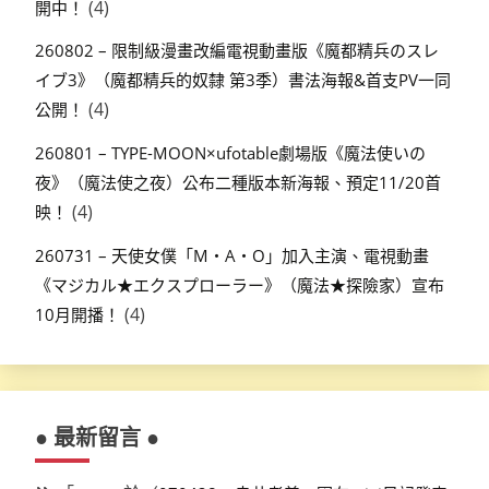
(4)
開中！
260802 – 限制級漫畫改編電視動畫版《魔都精兵のスレ
イブ3》（魔都精兵的奴隸 第3季）書法海報&首支PV一同
(4)
公開！
260801 – TYPE-MOON×ufotable劇場版《魔法使いの
夜》（魔法使之夜）公布二種版本新海報、預定11/20首
(4)
映！
260731 – 天使女僕「M・A・O」加入主演、電視動畫
《マジカル★エクスプローラー》（魔法★探險家）宣布
(4)
10月開播！
● 最新留言 ●