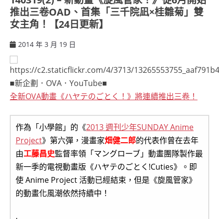
推出三卷OAD、首集「三千院凪×桂雛菊」雙
女主角！【24日更新】
2014 年 3 月 19 日
ccsx
■新企劃．OVA．YouTube■
全新OVA動畫《ハヤテのごとく！》將連續推出三卷！
作為「小學館」的《
2013 週刊少年SUNDAY Anime
Project
》第六彈，漫畫家
畑健二郎
的代表作曾在去年
由
工藤昌史
監督率領「マングローブ」動畫團隊製作最
新一季的電視動畫版《ハヤテのごとく!Cuties》。即
使 Anime Project 活動已經結束，但是《旋風管家》
的動畫化風潮依然持續中！
.