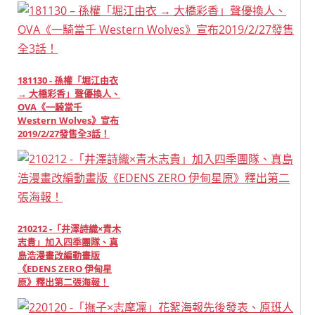
181130 - 孫權「堀江由衣
→ 大橋彩香」聲優換人、
OVA《一騎當千
Western Wolves》宣布
2019/2/27發售全3話！
210212 -「井澤詩織×青木
志貴」加入四季團隊、真
島浩漫畫改編動畫版
《EDENS ZERO 伊甸星
原》釋出第二張海報！