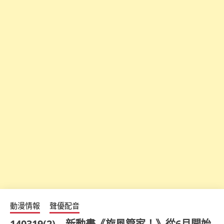
動漫情報
聲優配音
140319(2) – 新動畫《旋風管家！》從6月開始