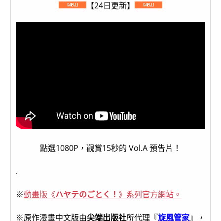
【24日更新】
點選1080P，觀賞15秒的 Vol.A 預告片！
.
※
動畫版《
ハヤテのごとく！
》系列官方網站。
※原作漫畫中文版由
尖端出版社
所代理『
旋風管家
』，