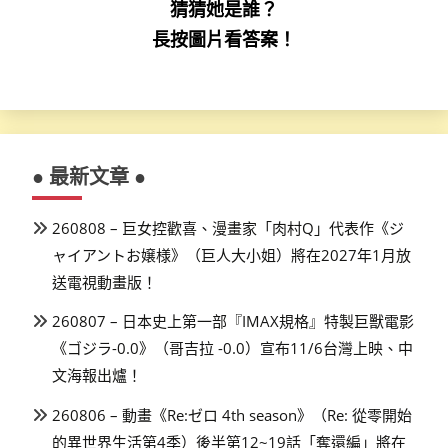
猜猜她是誰？
長按圖片看答案！
● 最新文章 ●
260808 – 巨女控歡喜、漫畫家「肉村Q」代表作《ジ
ャイアントお嬢様》（巨人大小姐）將在2027年1月放
送電視動畫版！
260807 – 日本史上第一部『IMAX規格』特製巨獸電影
《ゴジラ-0.0》（哥吉拉 -0.0）宣布11/6台灣上映、中
文海報出爐！
260806 – 動畫《Re:ゼロ 4th season》（Re: 從零開始
的異世界生活第4季）後半第12~19話「奪還編」將在