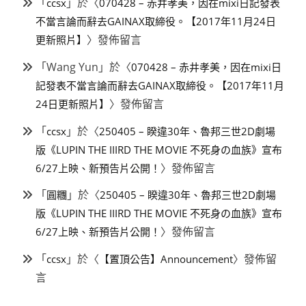
「
」於〈
ccsx
070428 – 赤井孝美，因在mixi日記發表
不當言論而辭去GAINAX取締役。【2017年11月24日
〉發佈留言
更新照片】
「
Wang Yun
」於〈
070428 – 赤井孝美，因在mixi日
記發表不當言論而辭去GAINAX取締役。【2017年11月
〉發佈留言
24日更新照片】
「
」於〈
ccsx
250405 – 睽違30年、魯邦三世2D劇場
版《LUPIN THE IIIRD THE MOVIE 不死身の血族》宣布
〉發佈留言
6/27上映、新預告片公開！
「
」於〈
圓糰
250405 – 睽違30年、魯邦三世2D劇場
版《LUPIN THE IIIRD THE MOVIE 不死身の血族》宣布
〉發佈留言
6/27上映、新預告片公開！
「
」於〈
〉發佈留
ccsx
【置頂公告】Announcement
言