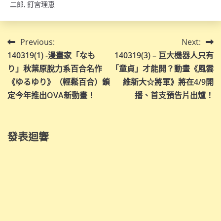
二郎
,
釘宮理恵
文
Previous:
Next:
140319(1) -漫畫家「なも
140319(3) – 巨大機器人只有
章
り」秋葉原脫力系百合名作
「童貞」才能開？動畫《風雲
導
《ゆるゆり》（輕鬆百合）鎖
維新大☆將軍》將在4/9開
定今年推出OVA新動畫！
播、首支預告片出爐！
覽
發表迴響