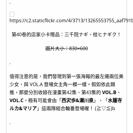
.
第40卷的店家小卡贈品：三千院ナギ、桂ヒナギク！
圖片大小：830×600
.
值得注意的是，我們發現到第一張海報的最左邊兩位美
少女，與 VOL.A 登場女主角一模一樣。假如依此類
推，那麼分別收錄在漫畫第42集、第43集的
VOL.B
、
VOL.C
，極有可能會由「
西沢歩&瀬川泉
」、「
水蓮寺
ルカ&マリア
」這兩隊組合輪番登場喔！ (≧▽≦)b
.