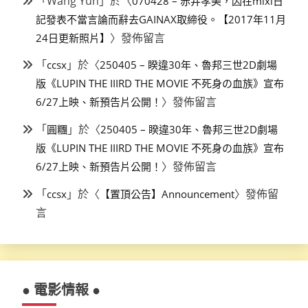
「
Wang Yun
」於〈
070428 – 赤井孝美，因在mixi日
記發表不當言論而辭去GAINAX取締役。【2017年11月
〉發佈留言
24日更新照片】
「
」於〈
ccsx
250405 – 睽違30年、魯邦三世2D劇場
版《LUPIN THE IIIRD THE MOVIE 不死身の血族》宣布
〉發佈留言
6/27上映、新預告片公開！
「
」於〈
圓糰
250405 – 睽違30年、魯邦三世2D劇場
版《LUPIN THE IIIRD THE MOVIE 不死身の血族》宣布
〉發佈留言
6/27上映、新預告片公開！
「
」於〈
〉發佈留
ccsx
【置頂公告】Announcement
言
● 電影情報 ●