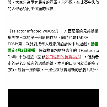
段，大家只為爭奪最後的冠軍。只不過，在比賽中失敗
的人也必須付出慘痛的代價……
.
《selector infected WIXOSS》一方面是華納兄弟娛樂
集團在日本的第一部原創作品，同時也是TAKRA
TOMY第一款針對成年人玩家所設計的卡片遊戲。
動畫
鎖定4月3日開播
，儘管故事題材與去年的《Fantasista
Doll》十分相近（回顧
谷口悟朗的長篇專訪
），但前者
走的是老少咸宜的溫馨路線，本片的口味可就重的多了
(笑)。趁著一邊倒數，一邊也來欣賞最新的預告片吧～
.