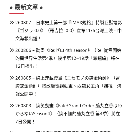
● 最新文章 ●
260807 – 日本史上第一部『IMAX規格』特製巨獸電影
《ゴジラ-0.0》（哥吉拉 -0.0）宣布11/6台灣上映、中
文海報出爐！
260806 – 動畫《Re:ゼロ 4th season》（Re: 從零開始
的異世界生活第4季）後半第12~19話「奪還編」將在
12日播出！
260805 – 線上連載漫畫《ニセモノの錬金術師》（冒
牌鍊金術師）將改編電視動畫、奴隸女主角「諾拉」海
報公開中！
260803 – 搞笑動畫《Fate/Grand Order 藤丸立香はわ
からないSeason4》（搞不懂的藤丸立香 第4季）將在
7日公開！