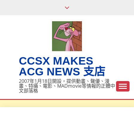
Skip
to
content
CCSX MAKES
ACG NEWS 支店
2007年1月18日開設，提供動畫、聲優、漫
畫、特攝、電影、MADmovie等情報的正體中
文部落格