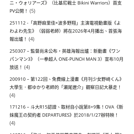
ニ・ウォリアーズ》（比基尼戰士 Bikini Warriors）首支
(5)
PV公開！
251112 -「高野麻里佳×波多野翔」主演電視動畫版《よ
わよわ先生》（弱弱老師）將在2026年4月播出、首張海
(4)
報出爐！
250307 – 監督尚未公布，英雄海報出爐：新動畫《ワン
パンマン3》（一拳超人 ONE-PUNCH MAN 3）宣布10月
(4)
放送！
200910 – 第122回、免費線上漫畫《月刊少女野崎くん》
大學生．都ゆかり老師的「瀬尾遼介」觀察日記大暴走！
(4)
171216 – 斗大R15認證、取材自小說第8+9集！OVA《新
妹魔王の契約者 DEPARTURES》於2018/1/27辦特映！
(4)