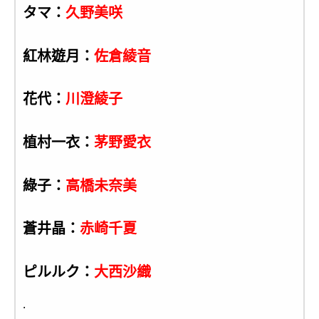
タマ：
久野美咲
紅林遊月：
佐倉綾音
花代：
川澄綾子
植村一衣：
茅野愛衣
綠子：
高橋未奈美
蒼井晶：
赤崎千夏
ピルルク：
大西沙織
.