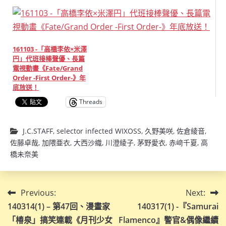
161103 -「高橋李依×米澤
円」代班接棒聲優、長篇
電視動畫《Fate/Grand
Order -First Order-》年
底放送！
Threads
J.C.STAFF
,
selector infected WIXOSS
,
久野美咲
,
佐倉綾音
,
佐藤卓哉
,
加隈亜衣
,
大西沙織
,
川澄綾子
,
茅野愛衣
,
赤﨑千夏
,
高
橋未奈美
文
Previous:
Next:
140314(1) – 第47回、漫畫家
140317(1) -『Samurai
章
「椿泉」搞笑連載《月刊少女
Flamenco』警官&偶像繼續