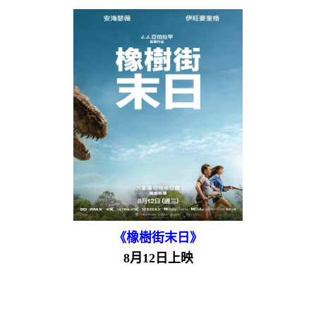
《橡樹街末日》
8月12日上映