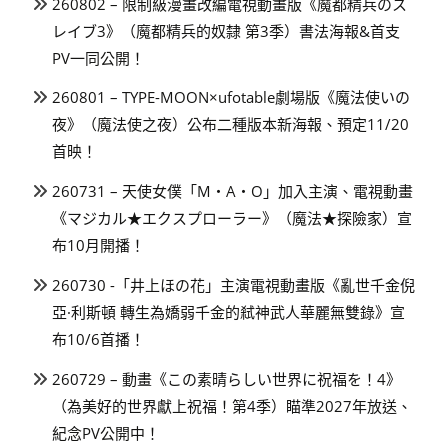
260802 – 限制級漫畫改編電視動畫版《魔都精兵のス
レイブ3》（魔都精兵的奴隸 第3季）書法海報&首支
PV一同公開！
260801 – TYPE-MOON×ufotable劇場版《魔法使いの
夜》（魔法使之夜）公布二種版本新海報、預定11/20
首映！
260731 – 天使女僕「M・A・O」加入主演、電視動畫
《マジカル★エクスプローラー》（魔法★探險家）宣
布10月開播！
260730 -「井上ほの花」主演電視動畫版《亂世千金倪
亞·利斯頓 轉生為嬌弱千金的弒神武人華麗無雙錄》宣
布10/6首播！
260729 – 動畫《この素晴らしい世界に祝福を！4》
（為美好的世界獻上祝福！第4季）瞄準2027年放送、
紀念PV公開中！