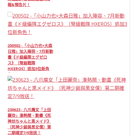
報&預告片！
200502 -「小山力也×大森
日雅」加入陣容、7月新動
畫《ド級編隊エグゼロ
ス》（弩級戰隊
HXEROS）追加3位新角
色！
230623 - 八爪魔女「上田
麗奈」湊熱鬧、動畫《死
神坊ちゃんと黒メイド》
（死神少爺與黑女僕）第
二期確定7/9放送！