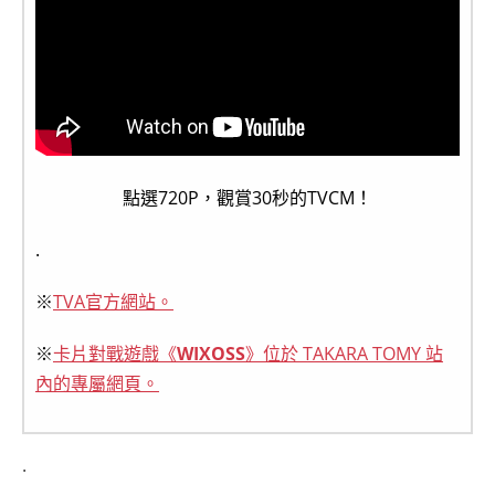
點選720P，觀賞30秒的TVCM！
.
※
TVA官方網站。
※
卡片對戰遊戲《
WIXOSS
》位於 TAKARA TOMY 站
內的專屬網頁。
.