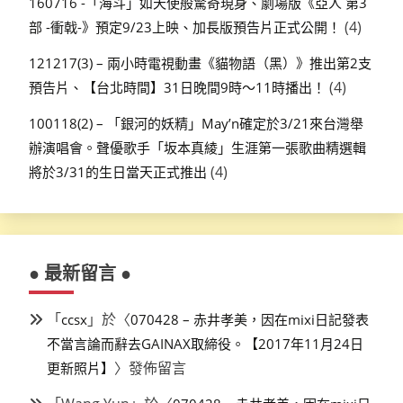
160716 -「海斗」如天使般驚奇現身、劇場版《亞人 第3
(4)
部 -衝戟-》預定9/23上映、加長版預告片正式公開！
121217(3) – 兩小時電視動畫《貓物語（黑）》推出第2支
(4)
預告片、【台北時間】31日晚間9時～11時播出！
100118(2) – 「銀河的妖精」May’n確定於3/21來台灣舉
辦演唱會。聲優歌手「坂本真綾」生涯第一張歌曲精選輯
(4)
將於3/31的生日當天正式推出
● 最新留言 ●
「
」於〈
ccsx
070428 – 赤井孝美，因在mixi日記發表
不當言論而辭去GAINAX取締役。【2017年11月24日
〉發佈留言
更新照片】