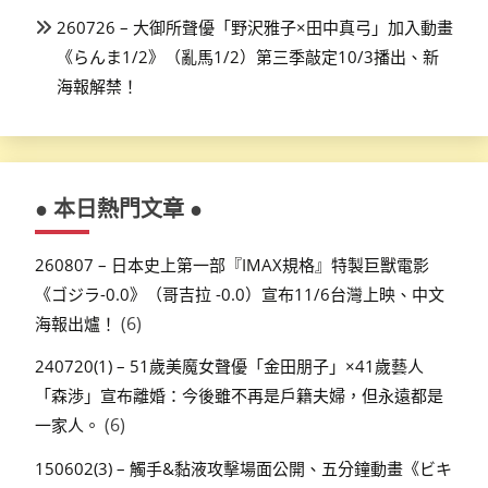
260726 – 大御所聲優「野沢雅子×田中真弓」加入動畫
《らんま1/2》（亂馬1/2）第三季敲定10/3播出、新
海報解禁！
● 本日熱門文章 ●
260807 – 日本史上第一部『IMAX規格』特製巨獸電影
《ゴジラ-0.0》（哥吉拉 -0.0）宣布11/6台灣上映、中文
(6)
海報出爐！
240720(1) – 51歲美魔女聲優「金田朋子」×41歲藝人
「森渉」宣布離婚：今後雖不再是戶籍夫婦，但永遠都是
(6)
一家人。
150602(3) – 觸手&黏液攻擊場面公開、五分鐘動畫《ビキ