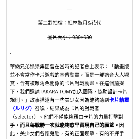
第二對拍檔：紅林遊月&花代
圖片大小：930×930
.
華納兄弟娛樂集團曾在當時的記者會上表示：「動畫版
並不會當作卡片遊戲的宣傳動畫，而是一部適合大人觀
賞、含有複雜角色關係的卡片對戰動畫。在這個前提
下，我們邀請TAKARA TOMY加入團隊，協助設計卡片
規則。」故事描述有一些美少女因為能夠聽到
卡片精靈
（ルリグ）
召喚，結果成為卡片的對戰者
（selector）。他們不僅能夠藉由卡片的力量打擊對
手，
而且每戰勝一次就能夠愈早實現自己的願望。
因
此，美少女們各懷鬼胎，有的正面迎擊、有的不擇手