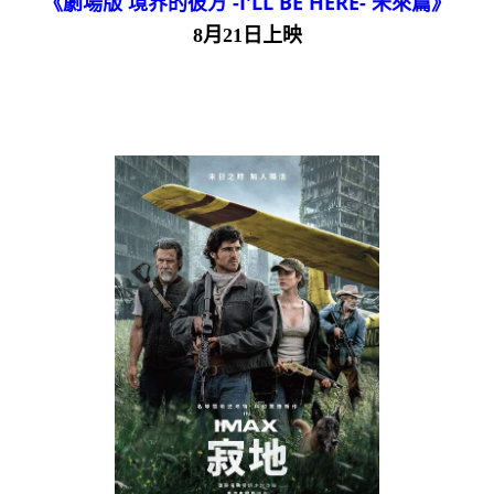
《劇場版 境界的彼方 -I'LL BE HERE- 未來篇》
8月21日上映