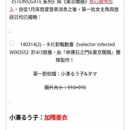
《STEINS;GATE 系列》與《東京闇鴉》
核心團隊加
入
，自從1月底首度發表消息之後，第一批女主角與放
送日均已揭曉：
.
第一對拍檔：小湊るう子&タマ
圖片大小：910×910
.
小湊るう子：
加隈亜衣