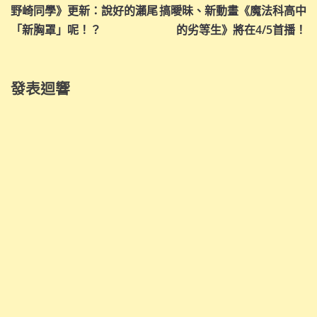
導
野崎同學》更新：說好的瀨尾
搞曖昧、新動畫《魔法科高中
「新胸罩」呢！？
的劣等生》將在4/5首播！
覽
發表迴響