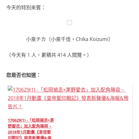
今天的特別來賓：
小泉チカ〔小泉千佳，Chika Koizumi〕
（今天有 1 人，累積共 414 人閱覽。）
您是否也知道：
170629(1) -「松岡禎丞×茅
野愛衣」加入配角陣容、
2018年1月動畫《皇帝聖
印戰記》發表新聲優&海