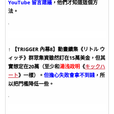
YouTube 留言建議
，他們才知道這個方
法。
.
↑ 【TRIGGER 內幕8】動畫續集《リトル ウ
ィッチ》群眾集資雖然訂在15萬美金，但其
實想定在20萬（至少和
湯浅政明
《
キックハ
ート
》一樣）。
但擔心失敗會拿不到錢
，所
以把門檻降低一些。
.