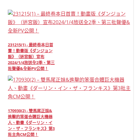
231215(1) - 最終卷本日首
賣！動畫版《ダンジョン
飯》（迷宮飯）宣布
2024/1/4放送全2季、第三
批聲優&全新PV公開！
170930(2) - 雙馬尾正妹&
進擊的笨蛋合體巨大機器
人、動畫《ダーリン・イ
ン・ザ・フランキス》第3
批主角CM公開！