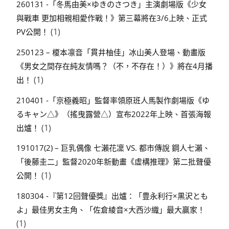
260131 -「冬馬由美×ゆきのさつき」主演劇場版《少女
與戰車 更加相親相愛作戰！》第三幕將在3/6上映、正式
(1)
PV公開！
250123 – 榎本凛音「貫井柚佳」冰山美人登場、動畫版
《男女之間存在純友情嗎？（不，不存在！）》將在4月播
(1)
出！
210401 -「京極義昭」監督率領原班人馬製作劇場版《ゆ
るキャン△》（搖曳露營△）宣布2022年上映、首張海報
(1)
出爐！
191017(2) – 巨乳偶像 七瀨花凜 VS. 都市傳說 鋼人七瀨、
「後藤圭二」監督2020年新動畫《虛構推理》第二批聲優
(1)
公開！
180304 -『第12回聲優獎』出爐：「豊永利行×黒沢とも
よ」最佳男女主角、「佐倉綾音×大西沙織」最大贏家！
(1)