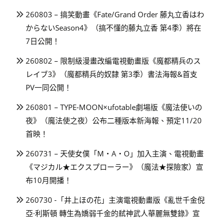
260803 – 搞笑動畫《Fate/Grand Order 藤丸立香はわ
からないSeason4》（搞不懂的藤丸立香 第4季）將在
7日公開！
260802 – 限制級漫畫改編電視動畫版《魔都精兵のス
レイブ3》（魔都精兵的奴隸 第3季）書法海報&首支
PV一同公開！
260801 – TYPE-MOON×ufotable劇場版《魔法使いの
夜》（魔法使之夜）公布二種版本新海報、預定11/20
首映！
260731 – 天使女僕「M・A・O」加入主演、電視動畫
《マジカル★エクスプローラー》（魔法★探險家）宣
布10月開播！
260730 -「井上ほの花」主演電視動畫版《亂世千金倪
亞·利斯頓 轉生為嬌弱千金的弒神武人華麗無雙錄》宣