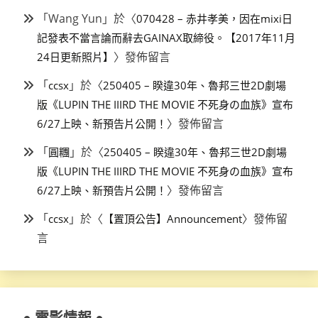
「
Wang Yun
」於〈
070428 – 赤井孝美，因在mixi日
記發表不當言論而辭去GAINAX取締役。【2017年11月
〉發佈留言
24日更新照片】
「
」於〈
ccsx
250405 – 睽違30年、魯邦三世2D劇場
版《LUPIN THE IIIRD THE MOVIE 不死身の血族》宣布
〉發佈留言
6/27上映、新預告片公開！
「
」於〈
圓糰
250405 – 睽違30年、魯邦三世2D劇場
版《LUPIN THE IIIRD THE MOVIE 不死身の血族》宣布
〉發佈留言
6/27上映、新預告片公開！
「
」於〈
〉發佈留
ccsx
【置頂公告】Announcement
言
● 電影情報 ●