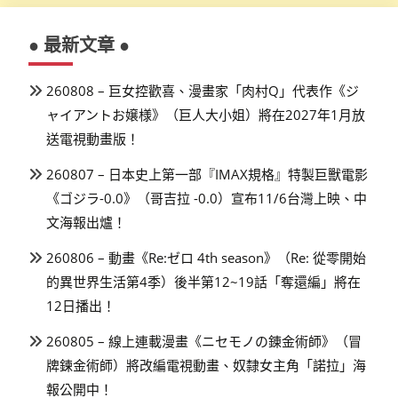
● 最新文章 ●
260808 – 巨女控歡喜、漫畫家「肉村Q」代表作《ジ
ャイアントお嬢様》（巨人大小姐）將在2027年1月放
送電視動畫版！
260807 – 日本史上第一部『IMAX規格』特製巨獸電影
《ゴジラ-0.0》（哥吉拉 -0.0）宣布11/6台灣上映、中
文海報出爐！
260806 – 動畫《Re:ゼロ 4th season》（Re: 從零開始
的異世界生活第4季）後半第12~19話「奪還編」將在
12日播出！
260805 – 線上連載漫畫《ニセモノの錬金術師》（冒
牌鍊金術師）將改編電視動畫、奴隸女主角「諾拉」海
報公開中！