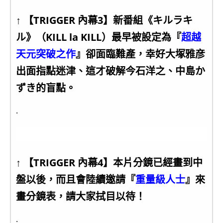
↑ 【TRIGGER 內幕3】新番組《キルラキ
ル》（KILL la KILL）最早被設定為『
超越
天元突破之作
』卻面臨難產，幸好大塚雅彦
出面指點迷津、這才破解今石洋之、中島か
ずき的盲點。
.
↑ 【TRIGGER 內幕4】本片分鏡已經畫到中
盤以後，而且會陸續邀請『
重量級人士
』來
畫分鏡表，請大家拭目以待！
.