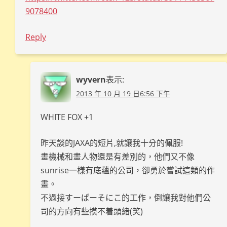
9078400
Reply
wyvern
表示:
2013 年 10 月 19 日6:56 下午
WHITE FOX +1
昨天談的JAXA的短片,就讓我十分的佩服!
畫機械和畫人物還是有差別的，他們又不像
sunrise一樣有底蘊的公司，卻勇於嘗試這類的作
畫。
不過接すーぱーそにこ的工作，倒讓我對他們公
司的方向有些摸不着頭緒(笑)