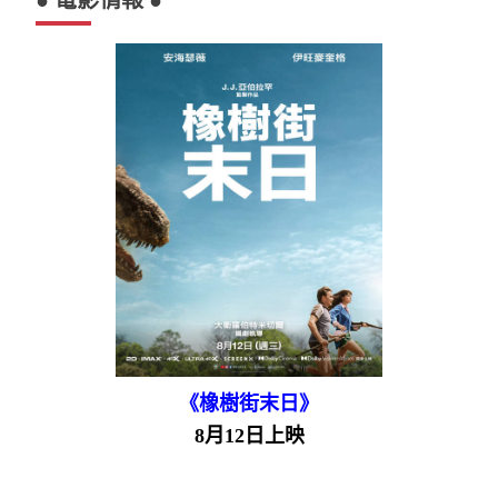
《橡樹街末日》
8月12日上映