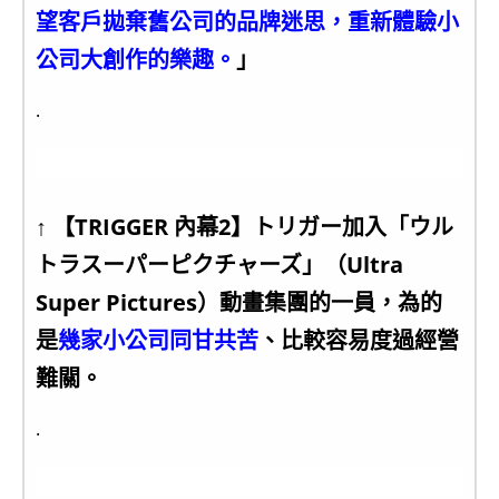
望客戶拋棄舊公司的品牌迷思，重新體驗小
公司大創作的樂趣。
」
.
↑ 【TRIGGER 內幕2】トリガー加入「ウル
トラスーパーピクチャーズ」（Ultra
Super Pictures）動畫集團的一員，為的
是
幾家小公司同甘共苦
、比較容易度過經營
難關。
.