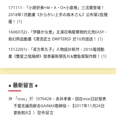
171111 -「小原好美×M・A・O×小倉唯」三活寶登場！
2018年1月動畫《からかい上手の高木さん》公布第2批聲
(1)
優！
160607(2) -「伊藤かな恵」主演召喚廢棄物的元兇EASY、
(1)
奇幻熱血動畫《漂流武士 DRIFTERS》於10月放送！
151220(1) -「貞方希久子」人物設計新作、2016電視動
(1)
畫《雙星之陰陽師》發表最新預告片&雙監督製作群！
● 最新留言 ●
「
」於〈
ccsx
070428 – 赤井孝美，因在mixi日記發表
不當言論而辭去GAINAX取締役。【2017年11月24日
〉發佈留言
更新照片】