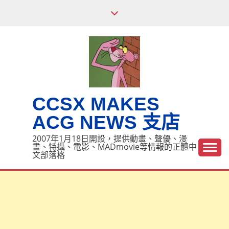
Skip
to
content
CCSX MAKES
ACG NEWS 支店
2007年1月18日開設，提供動畫、聲優、漫
畫、特攝、電影、MADmovie等情報的正體中
文部落格