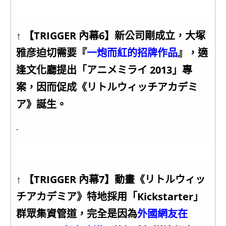
↑ 【TRIGGER 內幕6】新公司剛成立，大塚
雅彦迫切需要『
一炮而紅的招牌作品
』，適
逢文化廳提出「アニメミライ 2013」專
案，因而促成《リトルウィッチアカデミ
ア》誕生。
.
↑ 【TRIGGER 內幕7】動畫《リトルウィッ
チアカデミア》特地採用「Kickstarter」
群眾集資管道，完全是因為
外國網友在