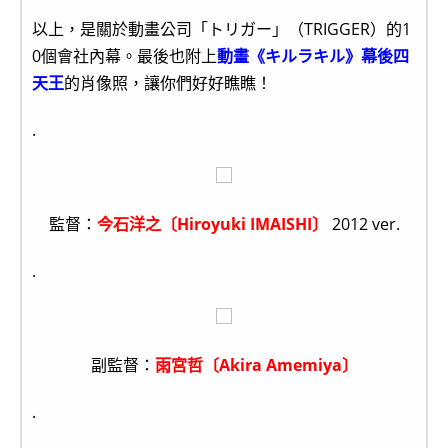
以上，是關於動畫公司「トリガー」（TRIGGER）的1
0個會社內幕。最後也附上
動畫《キルラキル》幕後四
天王
的肖像照，讓你們好好瞧瞧！
.
監督：
今石洋之〔Hiroyuki IMAISHI〕
2012 ver.
.
副監督：
雨宮哲〔Akira Amemiya〕
.