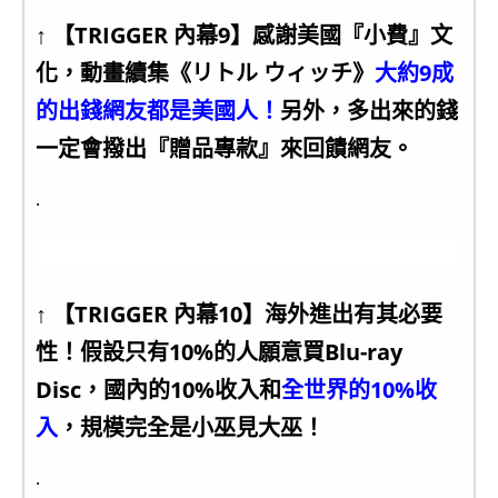
↑ 【TRIGGER 內幕9】感謝美國『小費』文
化，動畫續集《リトル ウィッチ》
大約9成
的出錢網友都是美國人！
另外，多出來的錢
一定會撥出『贈品專款』來回饋網友。
.
↑ 【TRIGGER 內幕10】海外進出有其必要
性！假設只有10%的人願意買Blu-ray
Disc，國內的10%收入和
全世界的10%收
入
，規模完全是小巫見大巫！
.