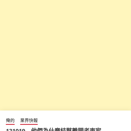
俺的
業界快報
131019 – 他們為什麼結夥離開老東家