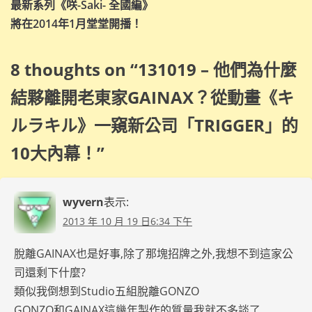
最新系列《咲-Saki- 全國編》
導
將在2014年1月堂堂開播！
覽
8 thoughts on “
131019 – 他們為什麼
結夥離開老東家GAINAX？從動畫《キ
ルラキル》一窺新公司「TRIGGER」的
10大內幕！
”
wyvern
表示:
2013 年 10 月 19 日6:34 下午
脫離GAINAX也是好事,除了那塊招牌之外,我想不到這家公
司還剩下什麼?
類似我倒想到Studio五組脫離GONZO
GONZO和GAINAX這幾年製作的質量我就不多談了…