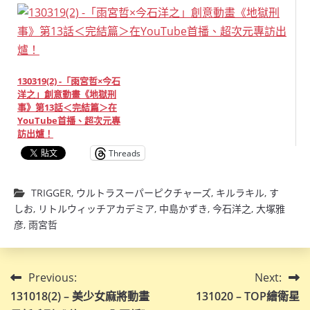
130319(2) -「雨宮哲×今石
洋之」創意動畫《地獄刑
事》第13話＜完結篇＞在
YouTube首播、超次元專
訪出爐！
Threads
TRIGGER
,
ウルトラスーパーピクチャーズ
,
キルラキル
,
す
しお
,
リトルウィッチアカデミア
,
中島かずき
,
今石洋之
,
大塚雅
彦
,
雨宮哲
文
Previous:
Next:
131018(2) – 美少女麻將動畫
131020 – TOP繪衛星
章