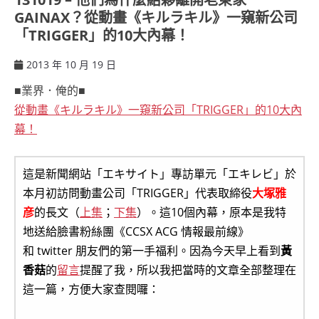
GAINAX？從動畫《キルラキル》一窺新公司
「TRIGGER」的10大內幕！
2013 年 10 月 19 日
ccsx
■業界．俺的■
從動畫《キルラキル》一窺新公司「TRIGGER」的10大內
幕！
這是新聞網站「エキサイト」專訪單元「エキレビ」於
本月初訪問動畫公司「TRIGGER」代表取締役
大塚雅
彦
的長文（
上集
；
下集
）。這10個內幕，原本是我特
地送給臉書粉絲團《CCSX ACG 情報最前線》
和 twitter 朋友們的第一手福利。因為今天早上看到
黃
香菇
的
留言
提醒了我，所以我把當時的文章全部整理在
這一篇，方便大家查閱囉：