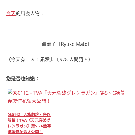
今天
的風雲人物：
纏流子〔Ryuko Matoi〕
（今天有 1 人，累積共 1,978 人閱覽。）
您是否也知道：
080112 - 因為劇終、所以
解禁！TVA《天元突破グ
レンラガン》第5、6話幕
後製作花絮大公開！