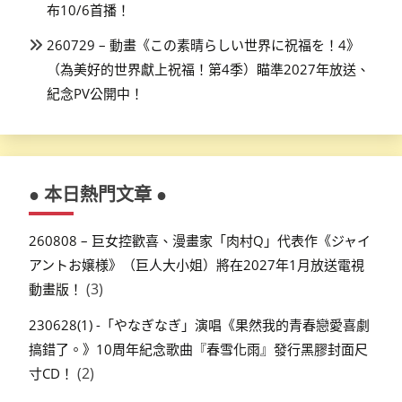
布10/6首播！
260729 – 動畫《この素晴らしい世界に祝福を！4》
（為美好的世界獻上祝福！第4季）瞄準2027年放送、
紀念PV公開中！
● 本日熱門文章 ●
260808 – 巨女控歡喜、漫畫家「肉村Q」代表作《ジャイ
アントお嬢様》（巨人大小姐）將在2027年1月放送電視
(3)
動畫版！
230628(1) -「やなぎなぎ」演唱《果然我的青春戀愛喜劇
搞錯了。》10周年紀念歌曲『春雪化雨』發行黑膠封面尺
(2)
寸CD！