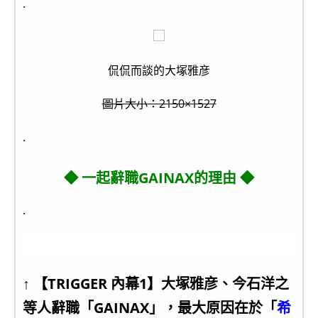
.
侃侃而談的大塚雅彦
圖片大小：2150×1527
.
◆ 一起辭職GAINAX的理由 ◆
.
↑ 【TRIGGER 內幕1】大塚雅彦、今石洋之
等人辭職「GAINAX」，最大原因在於「
希