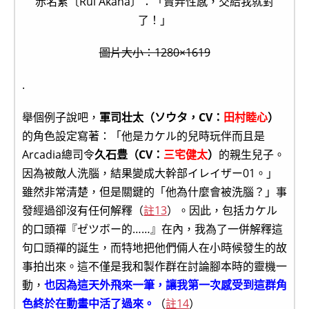
赤名累〔Rui Akana〕：「賣弄性感，交給我就對
了！」
圖片大小：1280×1619
.
舉個例子說吧，
軍司壮太（ソウタ，CV：
田村睦心
）
的角色設定寫著：「他是カケル的兒時玩伴而且是
Arcadia總司令
久石豊（CV：
三宅健太
）
的親生兒子。
因為被敵人洗腦，結果變成大幹部イレイザー01。」
雖然非常清楚，但是關鍵的「他為什麼會被洗腦？」事
發經過卻沒有任何解釋（
註13
）。因此，包括カケル
的口頭禪『ゼツボー的……』在內，我為了一併解釋這
句口頭禪的誕生，而特地把他們倆人在小時候發生的故
事拍出來。這不僅是我和製作群在討論腳本時的靈機一
動，
也因為這天外飛來一筆，讓我第一次感受到這群角
色終於在動畫中活了過來。
（
註14
）