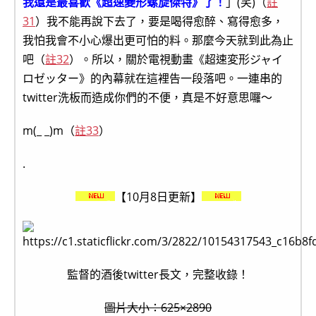
我還是最喜歡《超速變形螺旋傑特》了！
」(笑)（
註
31
）我不能再說下去了，要是喝得愈醉、寫得愈多，
我怕我會不小心爆出更可怕的料。那麼今天就到此為止
吧（
註32
）。所以，關於電視動畫《超速変形ジャイ
ロゼッター》的內幕就在這裡告一段落吧。一連串的
twitter洗板而造成你們的不便，真是不好意思囉～
m(_ _)m（
註33
）
.
【10月8日更新】
監督的酒後twitter長文，完整收錄！
圖片大小：625×2890