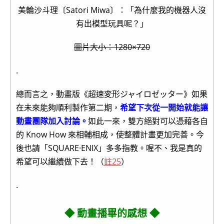
美輪沙斗理〔Satori Miwa〕：「為什麼我的機器人沒
有出模型玩具呢？」
圖片大小：1280×720
.
總而言之，動畫版《超速変形ジャイロゼッター》如果
在未來能夠順利製作第二期，
希望下次從一開始就能讓
動畫團隊加入討論。
如此一來，雙方絕對可以憑藉各自
的 Know How 來相輔相成，使整體計畫更加完善。今
後也請「SQUARE·ENIX」多多指教。喔不、我是真的
希望可以繼續做下去！（
註25
）
.
◆ 動畫播畢的感想 ◆