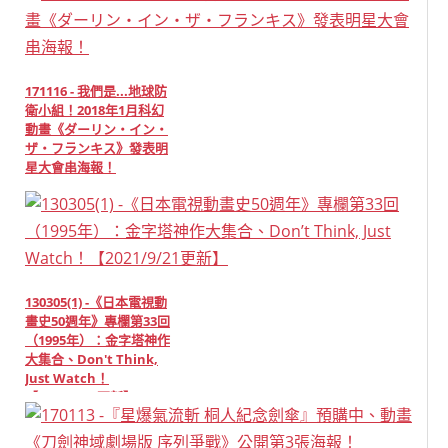
171116 - 我們是...地球防
衛小組！2018年1月科幻
動畫《ダーリン・イン・
ザ・フランキス》發表明
星大會串海報！
130305(1) -《日本電視動
畫史50週年》專欄第33回
（1995年）：金字塔神作
大集合、Don't Think,
Just Watch！
【2021/9/21更新】