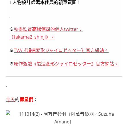
↑ 人物設計師
湯本佳典
的親筆賀圖！
.
※
動畫監督
高松信司
的個人twitter：
《takama2_shinji》。
※
TVA《超速変形ジャイロゼッター》官方網站。
※
原作遊戲《超速変形ジャイロゼッター》官方網站。
.
今天
的
壽星們
：