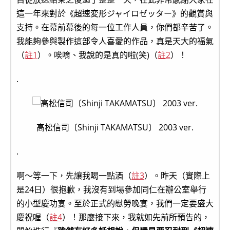
這一年來對於《超速変形ジャイロゼッター》的觀賞與
支持。在幕前幕後的每一位工作人員，你們都辛苦了。
我能夠參與製作這部令人喜愛的作品，真是天大的福氣
（
註1
）。唉唷、我說的是真的啦(笑)（
註2
）！
.
高松信司〔Shinji TAKAMATSU〕 2003 ver.
.
啊～等一下，先讓我喝一點酒（
註3
）。昨天（實際上
是24日）很抱歉，我沒有到場參加同仁在辦公室舉行
的小型慶功宴。至於正式的慰勞晚宴，我們一定要盛大
慶祝喔（
註4
）！那麼接下來，我就如先前所預告的，