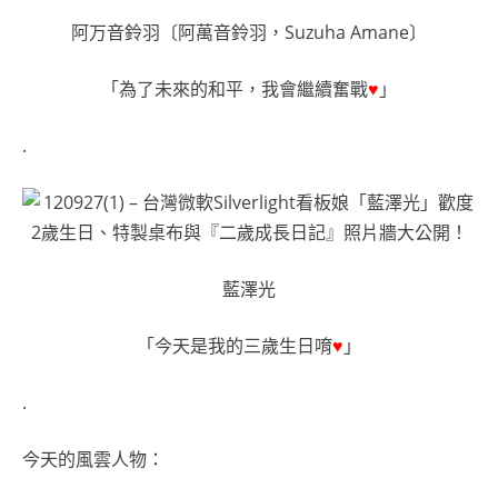
阿万音鈴羽〔阿萬音鈴羽，Suzuha Amane〕
「為了未來的和平，我會繼續奮戰
♥
」
.
藍澤光
「今天是我的三歲生日唷
♥
」
.
今天的風雲人物：