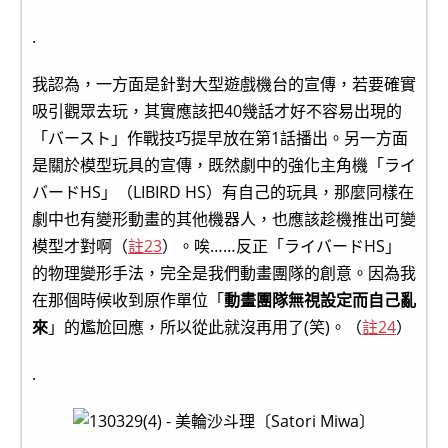
.
我認為，一方面是針對大型遊戲機台的宣傳，若要確實
吸引觀眾去玩，其實應該把40幾話才好不容易出現的
「バースト」作戰技巧提早放在第1話播出。另一方面
是關於模型玩具的宣傳，既然劇中的強化主角機「ライ
バードHS」（LIBIRD HS）有自己的玩具，那麼同樣在
劇中也有變形動畫的其他機器人，也應該趁機推出可變
模型才對啊（
註23
）。唉……反正「ライバードHS」
的物理變形手法，完全是我們動畫團隊的創意。因為我
在那個時候收到原作單位「
動畫團隊無視設定而自己亂
來
」的尷尬回應，所以從此就沒再用了(笑)。（
註24
）
.