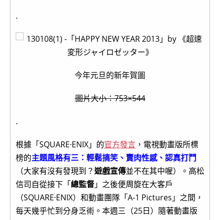
.
今年元旦的新年賀圖
圖片大小：753×544
.
根據「SQUARE·ENIX」的
官方發言
，電視動畫版所標
榜的
主題風格有三：輕鬆搞笑、賣肉性感、認真打鬥
（大家有沒有發現到？
遊戲宣傳
並不在其中喔）。高松
信司自從接下「
總監督
」之後便周旋在大客戶
（SQUARE·ENIX）和動畫團隊「A-1 Pictures」之間，
每天幾乎忙到分身乏術。本週三（25日）隨著動畫版