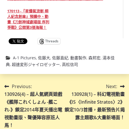
170113 -『星爆氣流斬 桐
人紀念劍傘』預購中、動
畫《刀劍神域劇場版 序列
爭戰》公開第3張海報！
Threads
A-1 Pictures
,
佐藤大
,
佐藤直紀
,
動畫製作
,
森邦宏
,
湯本佳
典
,
超速変形ジャイロゼッター
,
高松信司
文
Previous:
Next:
130926(4) – 超人氣網頁遊戲
130928(1) – 科幻電視動畫
章
《艦隊これくしょん -艦こ
《IS〈Infinite Stratos〉2》
導
れ-》鎖定2014年夏天播出電
鎖定10/3首播，最新預告片揭
視動畫版、聲優陣容原班人
露主題歌&大量新場面！
覽
馬！