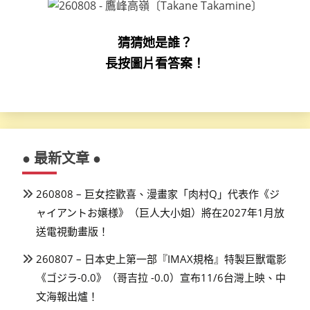
猜猜她是誰？
長按圖片看答案！
● 最新文章 ●
260808 – 巨女控歡喜、漫畫家「肉村Q」代表作《ジ
ャイアントお嬢様》（巨人大小姐）將在2027年1月放
送電視動畫版！
260807 – 日本史上第一部『IMAX規格』特製巨獸電影
《ゴジラ-0.0》（哥吉拉 -0.0）宣布11/6台灣上映、中
文海報出爐！