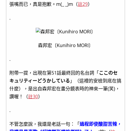
張嘴而已，真是抱歉。m(_ _)m（
註29
）
.
森邦宏〔Kunihiro MORI〕
.
附帶一提，出現在第51話最終回的名台詞「
ここのセ
キュリティーどうかしている
」（這裡的安檢到底在搞
什麼），是出自森邦宏在畫分鏡表時的神來一筆(笑)，
讚喔！（
註30
）
.
不管怎麼說，我還是老話一句：「
過程即使酸甜苦辣，