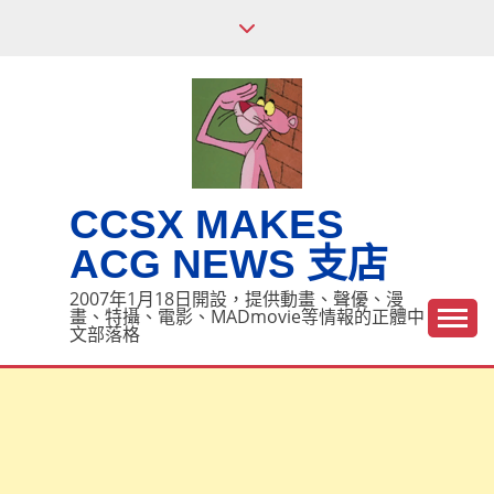
Skip
to
content
CCSX MAKES
ACG NEWS 支店
2007年1月18日開設，提供動畫、聲優、漫
畫、特攝、電影、MADmovie等情報的正體中
文部落格