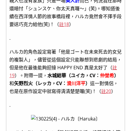
親人也沒有家族」只是一場
美人計
而已，何況我在那時
還暗忖「シュンスケ、你太天真囉～」(笑)。哪知道後
續在西洋情人節的故事橋段裡，ハルカ竟然會不擇手段
要送巧克力給他(笑)！（
註18
）
.
ハルカ的角色設定寫著「他是ゴート在未來死去的女兒
的複製人」，儘管從這個設定只能聯想到悲劇的結局，
但是他在最後能夠迎接 HAPPY END 真是太好了（
註
19
）。附帶一提，
水城結華（ユイカ，CV：
仲埜希
）
和
矢野烈火（レッカ，CV：
滑川洋平
）
這一對情侶，
也是在原作設定中就寫得清清楚楚囉(笑)！（
註20
）
.