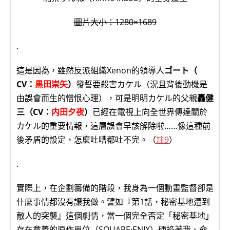
圖片大小：1280×1689
.
這是因為，雖然反派組織Xenon的領導人
ゴート（
CV：
黒田崇矢
）
發誓要殺害カケル（況且背後動機是
由誤會而生的憎恨心理），可是明明カケル的父親
轟健
三（CV：
内田夕夜
）
已經在電視上向全世界傳達關於
カケル的重要情報，這層誤會早該解除啦……像這種前
後矛盾的設定，怎麼吐嘈都吐不完。（
註9
）
.
實際上，在企劃籌備的階段，我身為一個動畫監督卻是
什麼事情都沒有讓我做。譬如『第1話，秘密基地遭到
敵人的突襲』這個劇情，當一個完全否定「秘密基地」
存在意義的原作單位（SQUARE·ENIX）硬掐著我、命