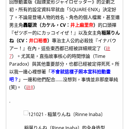
回想動畫版《超速変形ジャイロゼッター》的企劃之
初，所有的設定資料早就由「SQUARE·ENIX」決定好
了。不論是登場人物的姓名、角色的個人檔案，甚至連
男主角
轟駆流（カケル，CV：
井上麻里奈
）
的口頭禪
『ゼツボー的にカッコイイぜ！』以及女主角
稲葉りん
ね（CV：
井口裕香
）
專治主人公的必殺技『イナバウ
アー！』在內，這些東西都已經被詳細規定了（
註
7
）。尤其是，直指故事核心的時間悖論（Time
Paradox）與其他重要部分，也都已經被定得死死。所
以我一邊心裡想著「
不會就這樣子照本宣科拍動畫
吧？
」一邊和他們配合……沒想到，事情並非那麼單純
(笑)。（
註8
）
.
稲葉りんね〔Rinne Inaba〕的全身造型