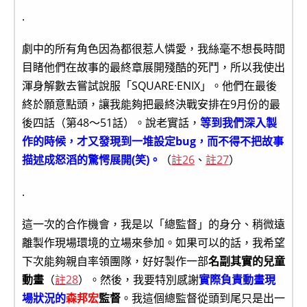
.
劇中的所有角色因為都很惹人憐愛，我絲毫不想長時間
目睹他們在故事的最終章展開殘酷的死鬥，所以我使出
渾身解數去嘗試說服「SQUARE·ENIX」。他們在最後
終於願意點頭，讓我能夠把最終決戰安排在9月份的最
後四話（第48～51話）。說老實話，
等到我們深入製
作的時候，才又發現到一堆設定bug，而不得不把故事
描述成怒滔的驚愕展開(笑)。
（
註26
、
註27
）
.
這一次的合作機會，我是以「總監督」的身分、稍微遠
離製作現場環境的立場來參加。如果可以的話，我希望
下次能夠親自率領團隊，好好製作一部
名副其實的兒童
動畫
（
註28
）。然後，我要特別感謝
實際負責動畫現
場狀況的
森邦宏
監督
。我這個總監督從頭到尾只是出一