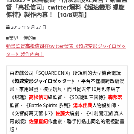
督「高松信司」twitter爆料《超速變形 螺旋
傑特》製作內幕！【10/8更新】
2013 年 9 月 27 日
ccsx
■業界．俺的■
動畫監督
高松信司
在twitter發表《超速変形ジャイロゼッ
ター》製作內幕！
由遊戲公司「SQUARE·ENIX」所規劃的大型機台電玩
《
超速変形ジャイロゼッター
》，平台不僅橫跨改編漫
畫、家用遊戲、模型玩具，而且從去年10月也集結了
《銀魂》
高松信司
總監督、《SD鋼彈 三國傳》
森邦宏
監督、《Battle Spirits 系列》
湯本佳典
人物設計師、
《交響詩篇艾蕾卡7》
佐藤大
編劇、《神劍闖江湖 真人
電影版》
佐藤直紀
作曲家，聯手打造出同名的電視動畫
版！