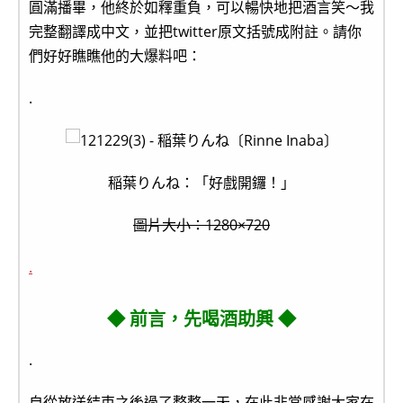
圓滿播畢，他終於如釋重負，可以暢快地把酒言笑～我
完整翻譯成中文，並把twitter原文括號成附註。請你
們好好瞧瞧他的大爆料吧：
.
稲葉りんね：「好戲開鑼！」
圖片大小：1280×720
.
◆ 前言，先喝酒助興 ◆
.
自從放送結束之後過了整整一天，在此非常感謝大家在