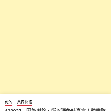
俺的
業界快報
130927 – 因為劇終、所以酒後吐真言！動畫監