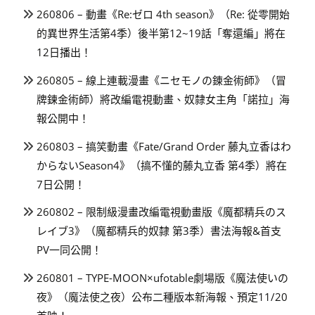
260806 – 動畫《Re:ゼロ 4th season》（Re: 從零開始
的異世界生活第4季）後半第12~19話「奪還編」將在
12日播出！
260805 – 線上連載漫畫《ニセモノの錬金術師》（冒
牌鍊金術師）將改編電視動畫、奴隸女主角「諾拉」海
報公開中！
260803 – 搞笑動畫《Fate/Grand Order 藤丸立香はわ
からないSeason4》（搞不懂的藤丸立香 第4季）將在
7日公開！
260802 – 限制級漫畫改編電視動畫版《魔都精兵のス
レイブ3》（魔都精兵的奴隸 第3季）書法海報&首支
PV一同公開！
260801 – TYPE-MOON×ufotable劇場版《魔法使いの
夜》（魔法使之夜）公布二種版本新海報、預定11/20