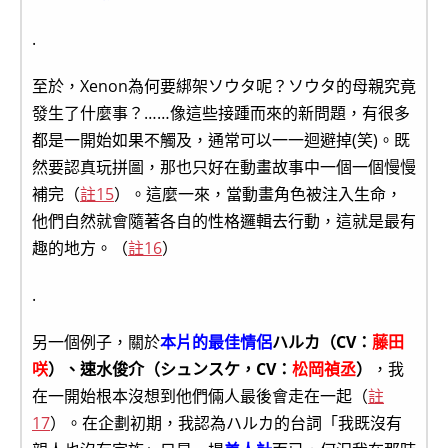
.
至於，Xenon為何要綁架ソウタ呢？ソウタ的母親究竟
發生了什麼事？……像這些接踵而來的新問題，有很多
都是一開始如果不觸及，通常可以一一迴避掉(笑)。既
然要認真玩拼圖，那也只好在動畫故事中一個一個慢慢
補完（
註15
）。這麼一來，當動畫角色被注入生命，
他們自然就會隨著各自的性格邏輯去行動，這就是最有
趣的地方。（
註16
）
.
另一個例子，關於
本片的最佳情侶
ハルカ（CV：
藤田
咲
）、速水俊介（シュンスケ，CV：
松岡禎丞
）
，我
在一開始根本沒想到他們倆人最後會走在一起（
註
17
）。在企劃初期，我認為ハルカ的台詞「我既沒有