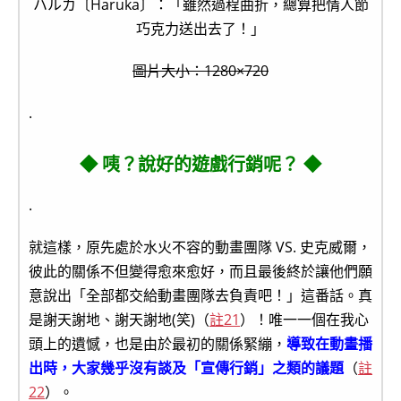
ハルカ〔Haruka〕：「雖然過程曲折，總算把情人節
巧克力送出去了！」
圖片大小：1280×720
.
◆ 咦？說好的遊戲行銷呢？ ◆
.
就這樣，原先處於水火不容的動畫團隊 VS. 史克威爾，
彼此的關係不但變得愈來愈好，而且最後終於讓他們願
意說出「全部都交給動畫團隊去負責吧！」這番話。真
是謝天謝地、謝天謝地(笑)（
註21
）！唯一一個在我心
頭上的遺憾，也是由於最初的關係緊繃，
導致在動畫播
出時，大家幾乎沒有談及「宣傳行銷」之類的議題
（
註
22
）。