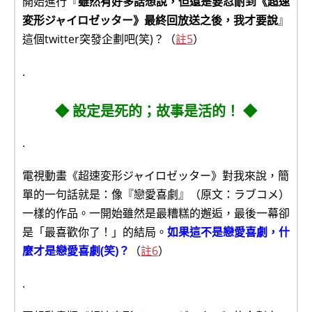
開始進行『
雖然有好多話想說，但還是要忍耐到《超速
変形ジャイロゼッター》最終回放送之後，我才要說
』
這個twitter突發企劃吧(笑)？（
註5
）
.
◆ 設定是死的；故事是活的！ ◆
.
電視動畫《超速変形ジャイロゼッター》對我來說，簡
單的一句話就是：像『戀愛喜劇』（原文：ラブコメ）
一樣的作品。一開始雖然是最糟糕的邂逅，最後一幕卻
是「最喜歡你了！」的結局。
如果這不是戀愛喜劇，什
麼才是戀愛喜劇(笑)？
（
註6
）
.