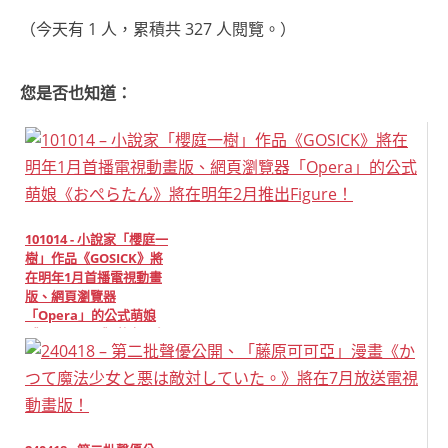
（今天有 1 人，累積共 327 人閱覽。）
您是否也知道：
101014 - 小說家「櫻庭一
樹」作品《GOSICK》將
在明年1月首播電視動畫
版、網頁瀏覽器
「Opera」的公式萌娘
《おぺらたん》將在明年2
月推出Figure！