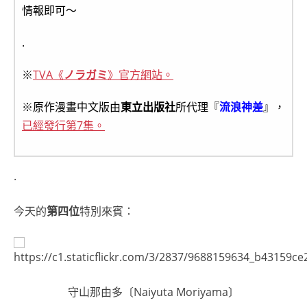
情報即可～
.
※
TVA《
ノラガミ
》官方網站。
※原作漫畫中文版由
東立出版社
所代理『
流浪神差
』，
已經發行第7集。
.
今天的
第四位
特別來賓：
守山那由多〔Naiyuta Moriyama〕