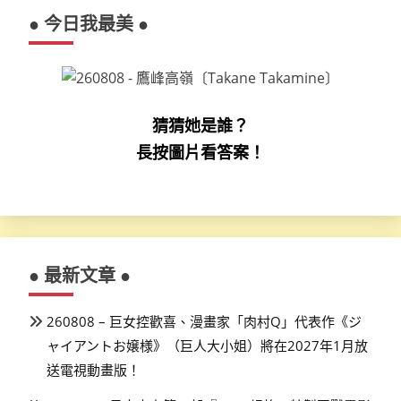
● 今日我最美 ●
猜猜她是誰？
長按圖片看答案！
● 最新文章 ●
260808 – 巨女控歡喜、漫畫家「肉村Q」代表作《ジ
ャイアントお嬢様》（巨人大小姐）將在2027年1月放
送電視動畫版！