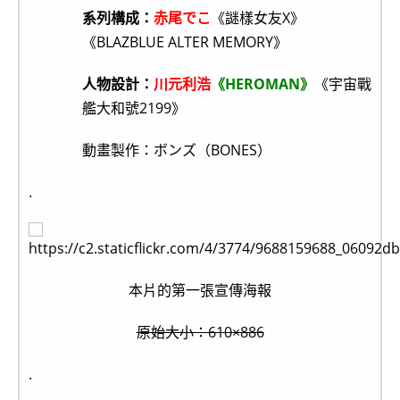
系列構成：
赤尾でこ
《謎樣女友X》
《BLAZBLUE ALTER MEMORY》
人物設計：
川元利浩
《HEROMAN》
《宇宙戰
艦大和號2199》
動畫製作：ボンズ（BONES）
.
本片的第一張宣傳海報
原始大小：610×886
.