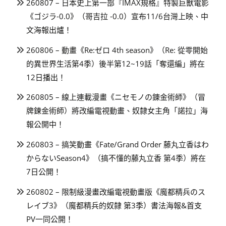
260807 – 日本史上第一部『IMAX規格』特製巨獸電影
《ゴジラ-0.0》（哥吉拉 -0.0）宣布11/6台灣上映、中
文海報出爐！
260806 – 動畫《Re:ゼロ 4th season》（Re: 從零開始
的異世界生活第4季）後半第12~19話「奪還編」將在
12日播出！
260805 – 線上連載漫畫《ニセモノの錬金術師》（冒
牌鍊金術師）將改編電視動畫、奴隸女主角「諾拉」海
報公開中！
260803 – 搞笑動畫《Fate/Grand Order 藤丸立香はわ
からないSeason4》（搞不懂的藤丸立香 第4季）將在
7日公開！
260802 – 限制級漫畫改編電視動畫版《魔都精兵のス
レイブ3》（魔都精兵的奴隸 第3季）書法海報&首支
PV一同公開！