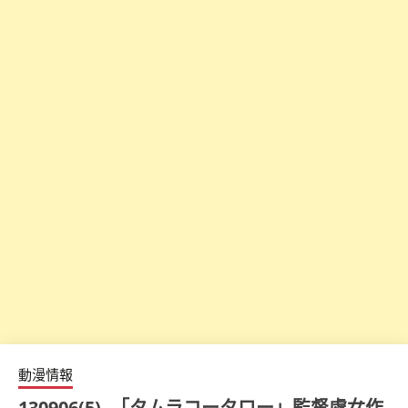
動漫情報
130906(5) -「タムラコータロー」監督處女作