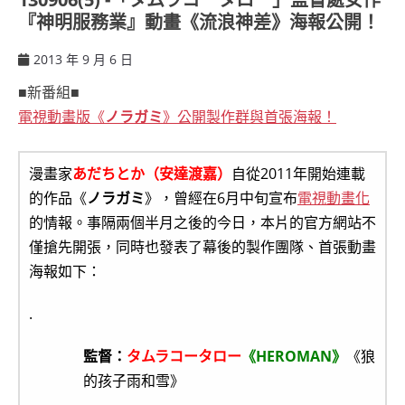
『神明服務業』動畫《流浪神差》海報公開！
2013 年 9 月 6 日
ccsx
■新番組■
電視動畫版《
ノラガミ
》公開製作群與首張海報！
漫畫家
あだちとか（安達渡嘉）
自從2011年開始連載
的作品《
ノラガミ
》，曾經在6月中旬宣布
電視動畫化
的情報。事隔兩個半月之後的今日，本片的官方網站不
僅搶先開張，同時也發表了幕後的製作團隊、首張動畫
海報如下：
.
監督：
タムラコータロー
《HEROMAN》
《狼
的孩子雨和雪》