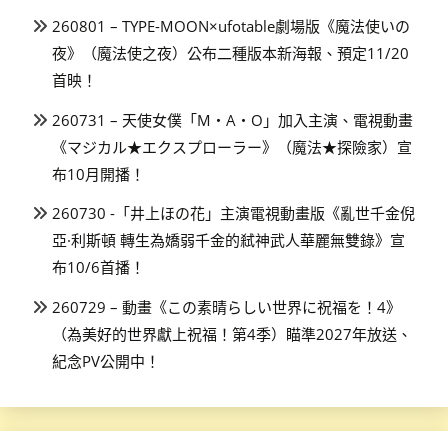
260801 – TYPE-MOON×ufotable劇場版《魔法使いの
夜》（魔法使之夜）公布二種版本新海報、預定11/20
首映！
260731 – 天使女僕「M・A・O」加入主演、電視動畫
《マジカル★エクスプローラー》（魔法★探險家）宣
布10月開播！
260730 -「井上ほの花」主演電視動畫版《亂世千金倪
亞·利斯頓 轉生為嬌弱千金的弒神武人華麗無雙錄》宣
布10/6首播！
260729 – 動畫《この素晴らしい世界に祝福を！4》
（為美好的世界獻上祝福！第4季）瞄準2027年放送、
紀念PV公開中！