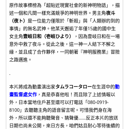
原作故事標榜為「超貼近現實社會的新神明物語」，描
述一個和凡間一樣充滿競爭的神明世界。男主角
夜斗
（夜ト）
是一位能力僅限於「斬殺」與「人類辦的到的
事情」的無名武神。他某天邂逅了年僅15歲的國中生
女主角
壹岐日和（壱岐ひより）
，因為壹岐日和在一場
意外中救了夜斗。從此之後，這一神一人結下不解之
緣，並且成了合作夥伴，一同朝著『神明服務業』冒險
之路邁進。
.
本片將成為動畫演出家
タムラコータロー
在生涯中的
動
畫監督處女作
，真是恭喜他啦！而且除了上述情報以
外，日本當地住戶甚至還可以打電話「080-0919-
8100」去聽聽主角的語音留言呢。可惜我們身在海
外，所以還不能夠聽聲音、猜聲優……反正本片的放送
日期也尚未公開，來日方長，咱們姑且耐心等待後續的