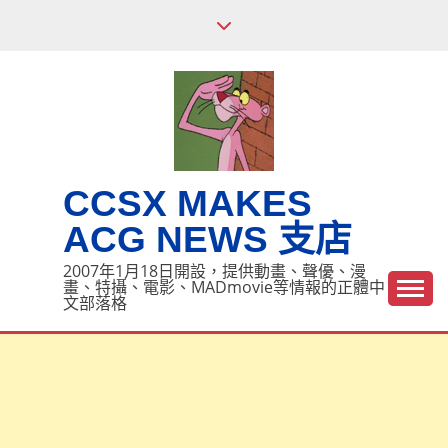
Skip
to
content
CCSX MAKES
ACG NEWS 支店
2007年1月18日開設，提供動畫、聲優、漫
畫、特攝、電影、MADmovie等情報的正體中
文部落格