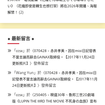
い》（花織即使是轉生也想打架）將在2026年開播、海報
(2)
解禁！
● 最新留言 ●
「
」於〈
ccsx
070428 – 赤井孝美，因在mixi日記發表
不當言論而辭去GAINAX取締役。【2017年11月24日
〉發佈留言
更新照片】
「
Wang Yun
」於〈
070428 – 赤井孝美，因在mixi日
記發表不當言論而辭去GAINAX取締役。【2017年11月
〉發佈留言
24日更新照片】
「
」於〈
ccsx
250405 – 睽違30年、魯邦三世2D劇場
版《LUPIN THE IIIRD THE MOVIE 不死身の血族》宣布