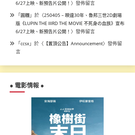
〉發佈留言
6/27上映、新預告片公開！
「
」於〈
圓糰
250405 – 睽違30年、魯邦三世2D劇場
版《LUPIN THE IIIRD THE MOVIE 不死身の血族》宣布
〉發佈留言
6/27上映、新預告片公開！
「
」於〈
〉發佈留
ccsx
【置頂公告】Announcement
言
● 電影情報 ●