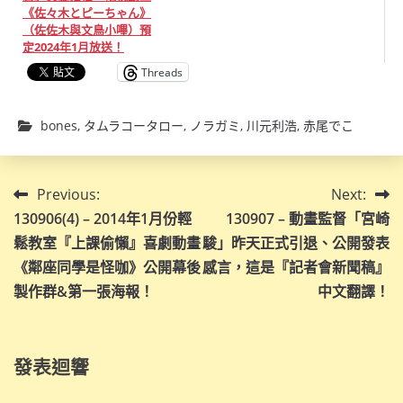
《佐々木とピーちゃん》
（佐佐木與文鳥小嗶）預
定2024年1月放送！
Threads
bones
,
タムラコータロー
,
ノラガミ
,
川元利浩
,
赤尾でこ
文
Previous:
Next:
130906(4) – 2014年1月份輕
130907 – 動畫監督「宮崎
章
鬆教室『上課偷懶』喜劇動畫
駿」昨天正式引退、公開發表
導
《鄰座同學是怪咖》公開幕後
感言，這是『記者會新聞稿』
製作群&第一張海報！
中文翻譯！
覽
發表迴響