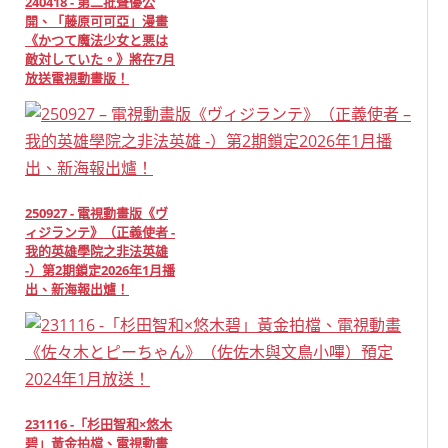
240418 - 第二批聲優公
開、「藤原可可亞」漫畫
《かつて魔法少女と悪は
敵対していた。》將在7月
放送電視動畫版！
250927 - 電視動畫版《ヴ
ィジランテ》（正義使者 -
我的英雄學院之非法英雄
-）第2期鎖定2026年1月播
出、新海報出爐！
231116 -「杉田智和×悠木
碧」黃金拍檔、電視動畫