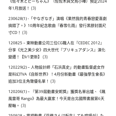
《佐々木とピーちゃん》（佐佐木與文鳥小嗶）預定2024
(3)
年1月放送！
230628(1) -「やなぎなぎ」演唱《果然我的青春戀愛喜劇
搞錯了。》10周年紀念歌曲『春雪化雨』發行黑膠封面尺
(3)
寸CD！
120825 – 東映動畫公司三位CG職人在『CEDEC 2012』
分享《光之美少女》四大世代『プリキュアダンス』演化
(3)
變遷！【9/1更新】
120229(2) – 人物設計師「石浜真史」的動畫監督處女作
是科幻TVA《自新世界》！4月份新動畫《最強學生會長》
(3)
追加3位主角聲優名單！
120206(1) – 『第39屆動畫安妮獎』獲獎名單出爐、《飆
風雷哥 Rango》為最大贏家！今天是台北國際書展第6天
(3)
壓軸。
250928 – 電視動畫《花織さんは転生しても喧嘩がした