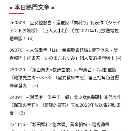
● 本日熱門文章 ●
260808 – 巨女控歡喜、漫畫家「肉村Q」代表作《ジャイ
アントお嬢様》（巨人大小姐）將在2027年1月放送電視
(6)
動畫版！
090701 – 人氣歌手「Lia」幸福發表結婚&懷孕消息、雙
(4)
喜臨門！插畫家「いのまたむつみ」個人部落格開張！
250329 -「東山奈央×牧野由依」同學集合、7月動畫版
《地獄先生ぬ～べ～》（靈異教師神眉）第三批角色聲優
(3)
陣容發表！
240911 – 漫畫家「渋谷圭一郎」美少女JK採礦科普代表作
《瑠璃の宝石》（琉璃的寶石）宣布2025年放送電視動畫
(3)
版！
231116 -「杉田智和×悠木碧」黃金拍檔、電視動畫