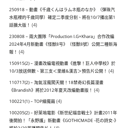
250918 – 動畫《千歳くんはラムネ瓶のなか》（彈珠汽
水瓶裡的千歲同學）確定二季度分割、將在10/7播出第1
(4)
話擴大版！
230808 – 兩大團隊「Production I.G×Khara」合作改編
2024年4月新動畫《怪獣8号》（怪獸8號）公開二種新海
(4)
報！
150915(2) – 漫畫改編電視動畫《進撃！巨人中學校》於
(4)
10/3放送倒數、第三支＜里維&漢吉＞預告片公開！
110717(2) – 淘氣淫魔闖天關！18禁奇幻長篇漫畫
(4)
《Brandish》將於2012年夏天改編動畫版！
(4)
100221(1) – TOP繪魔繭
100205(2) – 好萊塢電影《新世紀福音戰士》計畫2011年
後開拍！「永野護」新動畫《GOTHICMADE -花の詩女-》