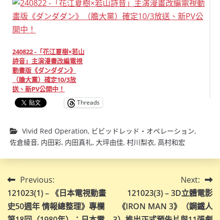
240822 -「花江夏樹×若山
詩音」主演漫畫改編電視
動畫版《ダンダダン》
（膽大黨）確定10/3放
送、新PV公開中！
Threads
Vivid Red Operation
,
ビビッドレッド・オペレーション
,
佐倉綾音
,
内田彩
,
内田真礼
,
大坪由佳
,
村川梨衣
,
高村和宏
文
Previous:
Next:
121023(1) – 《日本電視動畫
121023(3) – 3D立體電影
章
史50週年 情報總整理》專欄
《IRON MAN 3》（鋼鐵人
第18回（1980年）：日本電
3）推出正式預告片與11張劇