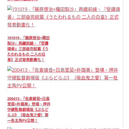
191019 -「藤原啓治×種田
梨沙」再續前緣、『受讚
頌者』三部曲完結篇《う
たわれるもの 二人の白
皇》正式發表動畫化！
200413 -「佐倉綾音×日高
里菜×朴璐美」登場、押井
守總監督劇場版《ぶらど
らぶ》（吸血鬼之愛）第
一批主角PV公開！