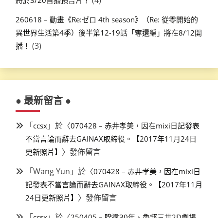
(4)
將於3/20首播預告片！
260618 – 動畫《Re:ゼロ 4th season》（Re: 從零開始的
異世界生活第4季）後半第12-19話「奪還編」將在8/12開
(3)
播！
● 最新留言 ●
「
」於〈
ccsx
070428 – 赤井孝美，因在mixi日記發表
不當言論而辭去GAINAX取締役。【2017年11月24日
〉發佈留言
更新照片】
「
Wang Yun
」於〈
070428 – 赤井孝美，因在mixi日
記發表不當言論而辭去GAINAX取締役。【2017年11月
〉發佈留言
24日更新照片】
「
」於〈
ccsx
250405 – 睽違30年、魯邦三世2D劇場