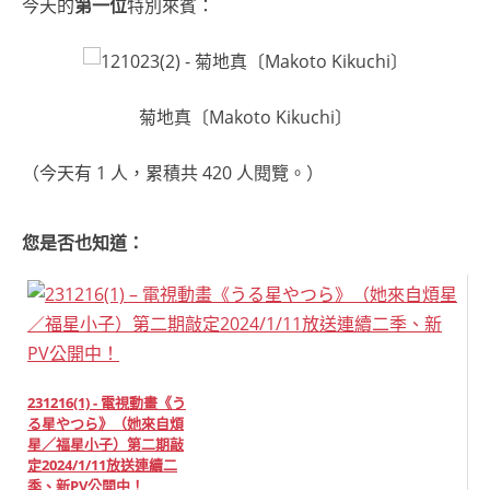
今天的
第一位
特別來賓：
菊地真〔Makoto Kikuchi〕
（今天有 1 人，累積共 420 人閱覽。）
您是否也知道：
231216(1) - 電視動畫《う
る星やつら》（她來自煩
星／福星小子）第二期敲
定2024/1/11放送連續二
季、新PV公開中！