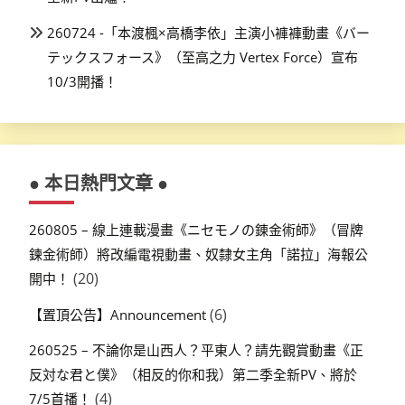
260724 -「本渡楓×高橋李依」主演小褲褲動畫《バー
テックスフォース》（至高之力 Vertex Force）宣布
10/3開播！
● 本日熱門文章 ●
260805 – 線上連載漫畫《ニセモノの錬金術師》（冒牌
鍊金術師）將改編電視動畫、奴隸女主角「諾拉」海報公
(20)
開中！
(6)
【置頂公告】Announcement
260525 – 不論你是山西人？平東人？請先觀賞動畫《正
反対な君と僕》（相反的你和我）第二季全新PV、將於
(4)
7/5首播！