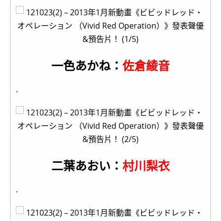
一色あかね：
佐倉綾音
.
二葉あおい：
村川梨衣
.