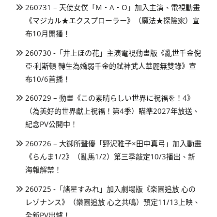
260731 – 天使女僕「M・A・O」加入主演、電視動畫
《マジカル★エクスプローラー》（魔法★探險家）宣
布10月開播！
260730 -「井上ほの花」主演電視動畫版《亂世千金倪
亞·利斯頓 轉生為嬌弱千金的弒神武人華麗無雙錄》宣
布10/6首播！
260729 – 動畫《この素晴らしい世界に祝福を！4》
（為美好的世界獻上祝福！第4季）瞄準2027年放送、
紀念PV公開中！
260726 – 大御所聲優「野沢雅子×田中真弓」加入動畫
《らんま1/2》（亂馬1/2）第三季敲定10/3播出、新
海報解禁！
260725 -「諸星すみれ」加入劇場版《楽園追放 心の
レゾナンス》（樂園追放 心之共鳴）預定11/13上映、
全新PV出爐！