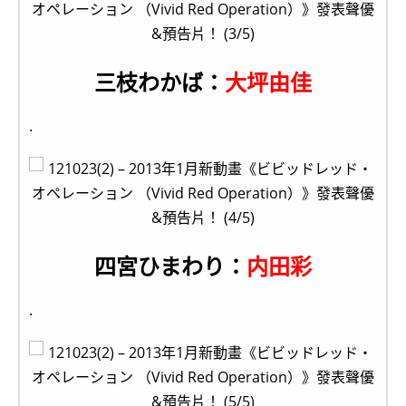
三枝わかば：
大坪由佳
.
四宮ひまわり：
内田彩
.