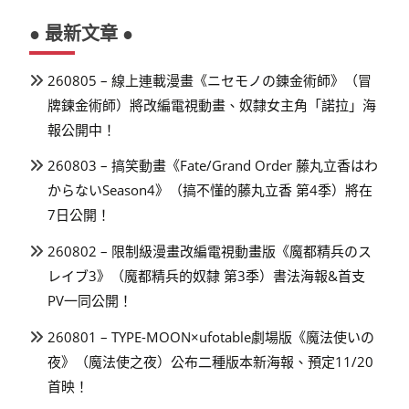
● 最新文章 ●
260805 – 線上連載漫畫《ニセモノの錬金術師》（冒
牌鍊金術師）將改編電視動畫、奴隸女主角「諾拉」海
報公開中！
260803 – 搞笑動畫《Fate/Grand Order 藤丸立香はわ
からないSeason4》（搞不懂的藤丸立香 第4季）將在
7日公開！
260802 – 限制級漫畫改編電視動畫版《魔都精兵のス
レイブ3》（魔都精兵的奴隸 第3季）書法海報&首支
PV一同公開！
260801 – TYPE-MOON×ufotable劇場版《魔法使いの
夜》（魔法使之夜）公布二種版本新海報、預定11/20
首映！