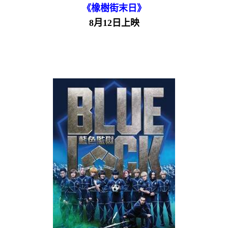
《橡樹街末日》
8月12日上映