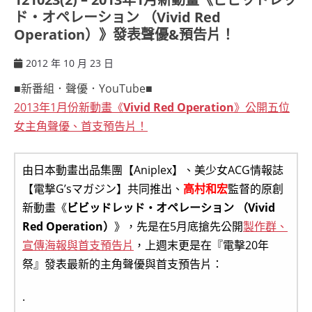
ド・オペレーション （Vivid Red
Operation）》發表聲優&預告片！
2012 年 10 月 23 日
ccsx
■新番組．聲優．YouTube■
2013年1月份新動畫《
Vivid Red Operation
》公開五位
女主角聲優、首支預告片！
由日本動畫出品集團【Aniplex】、美少女ACG情報誌
【電撃G’sマガジン】共同推出、
高村和宏
監督的原創
新動畫《
ビビッドレッド・オペレーション （Vivid
Red Operation）
》，先是在5月底搶先公開
製作群、
宣傳海報與首支預告片
，上週末更是在『電擊20年
祭』發表最新的主角聲優與首支預告片：
.