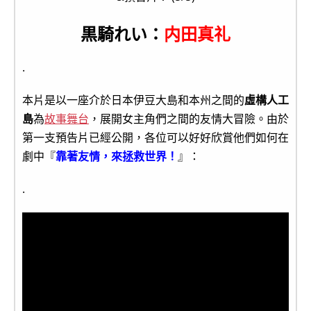
黒騎れい：
内田真礼
.
本片是以一座介於日本伊豆大島和本州之間的
虛構人工
島
為
故事舞台
，展開女主角們之間的友情大冒險。由於
第一支預告片已經公開，各位可以好好欣賞他們如何在
劇中『
靠著友情，來拯救世界！
』：
.