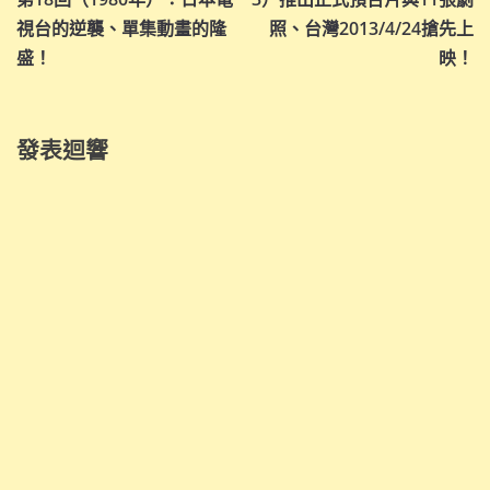
導
視台的逆襲、單集動畫的隆
照、台灣2013/4/24搶先上
覽
盛！
映！
發表迴響