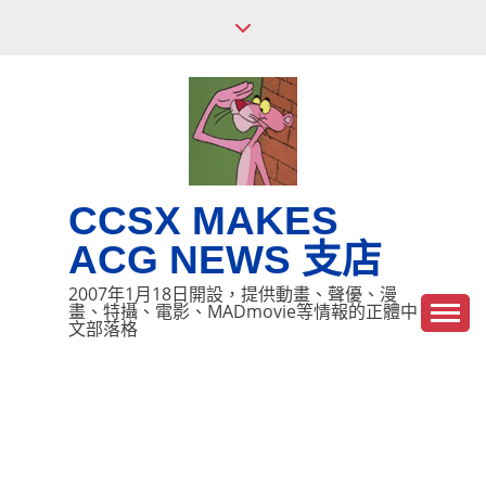
Skip
to
content
CCSX MAKES
ACG NEWS 支店
2007年1月18日開設，提供動畫、聲優、漫
畫、特攝、電影、MADmovie等情報的正體中
文部落格