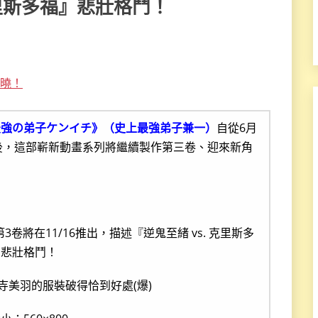
克里斯多福』悲壯格鬥！
揭曉！
最強の弟子ケンイチ》（史上最強弟子兼一）
自從6月
後，這部嶄新動畫系列將繼續製作第三卷、迎來新角
寺美羽的服裝破得恰到好處(爆)