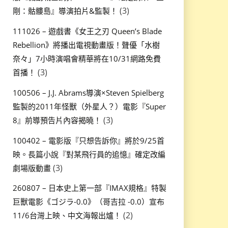
(3)
剛：骷髏島』導演拍片&監製！
111026 – 遊戲書《女王之刃 Queen’s Blade
Rebellion》將播出電視動畫版！聲優「水樹
奈々」7小時演唱會精華將在10/31網路免費
(3)
首播！
100506 – J.J. Abrams導演×Steven Spielberg
監製的2011年怪獸（外星人？）電影『Super
(3)
8』前導預告片內容揭曉！
100402 – 電影版『只想告訴你』將於9/25首
映。長篇小說『對某飛行員的追憶』確定改編
(3)
劇場版動畫
260807 – 日本史上第一部『IMAX規格』特製
巨獸電影《ゴジラ-0.0》（哥吉拉 -0.0）宣布
(2)
11/6台灣上映、中文海報出爐！