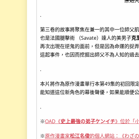
原始大
.
第三卷的故事將聚焦在兼一的其中一位師父
也是法國腿擊術 （Savate）達人的美男子
克
再次出現在逆鬼的面前，但是因為命運的捉
這起事件，也因而挖掘出師父不為人知的過去
.
本片將作為原作漫畫單行本第49集的初回限定
能知道這位新角色的幕後聲優，如果能順便
.
※
OAD《
史上最強の弟子ケンイチ
》位於「
※
原作漫畫家
松江名俊
的個人網站：《わざ