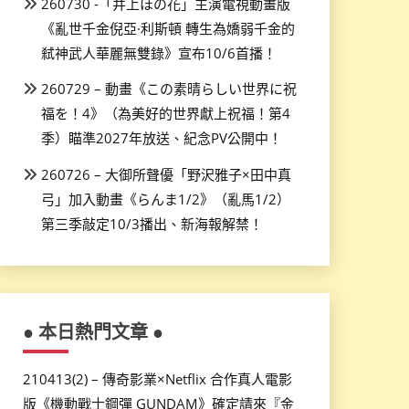
260730 -「井上ほの花」主演電視動畫版
《亂世千金倪亞·利斯頓 轉生為嬌弱千金的
弒神武人華麗無雙錄》宣布10/6首播！
260729 – 動畫《この素晴らしい世界に祝
福を！4》（為美好的世界獻上祝福！第4
季）瞄準2027年放送、紀念PV公開中！
260726 – 大御所聲優「野沢雅子×田中真
弓」加入動畫《らんま1/2》（亂馬1/2）
第三季敲定10/3播出、新海報解禁！
● 本日熱門文章 ●
210413(2) – 傳奇影業×Netflix 合作真人電影
版《機動戰士鋼彈 GUNDAM》確定請來『金