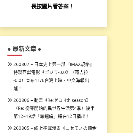
長按圖片看答案！
● 最新文章 ●
260807 – 日本史上第一部『IMAX規格』
特製巨獸電影《ゴジラ-0.0》（哥吉拉
-0.0）宣布11/6台灣上映、中文海報出
爐！
260806 – 動畫《Re:ゼロ 4th season》
（Re: 從零開始的異世界生活第4季）後半
第12~19話「奪還編」將在12日播出！
260805 – 線上連載漫畫《ニセモノの錬金