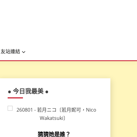
友站連結
● 今日我最美 ●
猜猜她是誰？