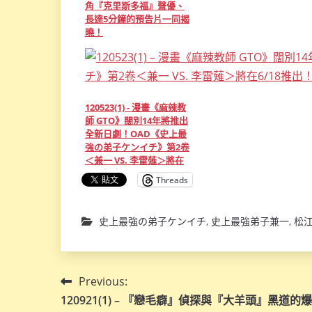
角『克里斯多福』聲優、
長達5分鐘的預告片一同揭
曉！
120523(1) - 漫畫《麻辣教
師 GTO》闊別14年將推出
全新日劇！OAD《史上最
強の弟子ケンイチ》第2卷
＜兼一 VS. 李雷薙＞將在
6/18推出！
Threads
史上最強の弟子ケンイチ
,
史上最強弟子兼一
,
松
文
Previous:
120921(1) – 『戀毛癖』偵探與『大羊頭』黑道的