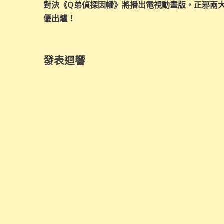
章
對決《Q弟偵探因幡》將播出電視動畫版，正邪兩
導
優出爐！
覽
發表迴響