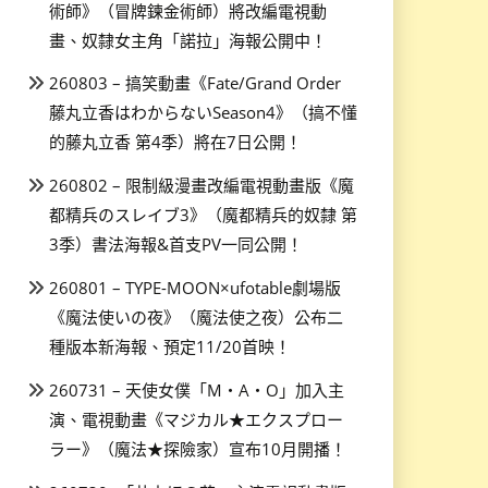
術師》（冒牌鍊金術師）將改編電視動
畫、奴隸女主角「諾拉」海報公開中！
260803 – 搞笑動畫《Fate/Grand Order
藤丸立香はわからないSeason4》（搞不懂
的藤丸立香 第4季）將在7日公開！
260802 – 限制級漫畫改編電視動畫版《魔
都精兵のスレイブ3》（魔都精兵的奴隸 第
3季）書法海報&首支PV一同公開！
260801 – TYPE-MOON×ufotable劇場版
《魔法使いの夜》（魔法使之夜）公布二
種版本新海報、預定11/20首映！
260731 – 天使女僕「M・A・O」加入主
演、電視動畫《マジカル★エクスプロー
ラー》（魔法★探險家）宣布10月開播！