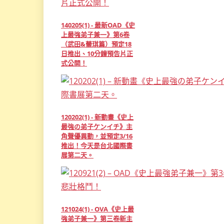
140205(1) - 最新OAD《史
上最強弟子兼一》第6卷
（武田&蕾琪篇）預定18
日推出、10分鐘預告片正
式公開！
120202(1) - 新動畫《史上
最強の弟子ケンイチ》主
角聲優異動，並預定3/16
推出！今天是台北國際書
展第二天。
121024(1) - OVA《史上最
強弟子兼一》第三卷新主