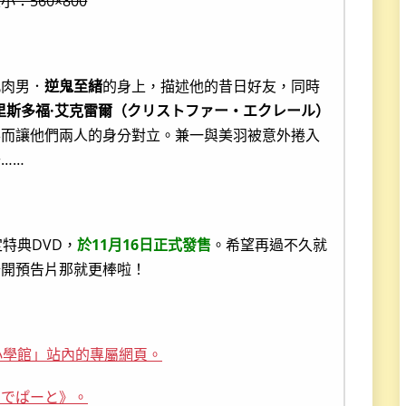
小：560×800
肌肉男．
逆鬼至緒
的身上，描述他的昔日好友，同時
里斯多福·艾克雷爾（クリストファー・エクレール）
弄而讓他們兩人的身分對立。兼一與美羽被意外捲入
……
特典DVD，
於11月16日正式發售
。希望再過不久就
公開預告片那就更棒啦！
小學館」站內的專屬網頁。
のでぱーと》。