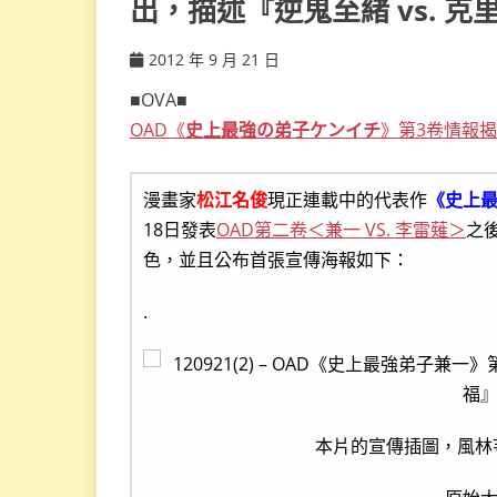
出，描述『逆鬼至緒 vs. 
2012 年 9 月 21 日
ccsx
■OVA■
OAD《
史上最強の弟子ケンイチ
》第3卷情報
漫畫家
松江名俊
現正連載中的代表作
《史上
18日發表
OAD第二卷＜兼一 VS. 李雷薙＞
之
色，並且公布首張宣傳海報如下：
.
本片的宣傳插圖，風林