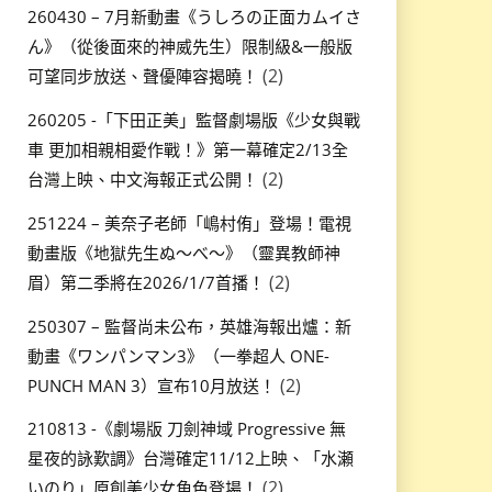
260430 – 7月新動畫《うしろの正面カムイさ
ん》（從後面來的神威先生）限制級&一般版
(2)
可望同步放送、聲優陣容揭曉！
260205 -「下田正美」監督劇場版《少女與戰
車 更加相親相愛作戰！》第一幕確定2/13全
(2)
台灣上映、中文海報正式公開！
251224 – 美奈子老師「嶋村侑」登場！電視
動畫版《地獄先生ぬ～べ～》（靈異教師神
(2)
眉）第二季將在2026/1/7首播！
250307 – 監督尚未公布，英雄海報出爐：新
動畫《ワンパンマン3》（一拳超人 ONE-
(2)
PUNCH MAN 3）宣布10月放送！
210813 -《劇場版 刀劍神域 Progressive 無
星夜的詠歎調》台灣確定11/12上映、「水瀬
(2)
いのり」原創美少女角色登場！