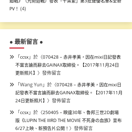
廻戦》（咒術迴戰）發表「千葉繁」第3批聲優名單&全新
(4)
PV！
● 最新留言 ●
「
」於〈
ccsx
070428 – 赤井孝美，因在mixi日記發表
不當言論而辭去GAINAX取締役。【2017年11月24日
〉發佈留言
更新照片】
「
Wang Yun
」於〈
070428 – 赤井孝美，因在mixi日
記發表不當言論而辭去GAINAX取締役。【2017年11月
〉發佈留言
24日更新照片】
「
」於〈
ccsx
250405 – 睽違30年、魯邦三世2D劇場
版《LUPIN THE IIIRD THE MOVIE 不死身の血族》宣布
〉發佈留言
6/27上映、新預告片公開！