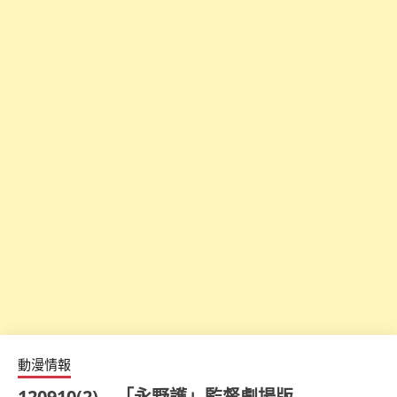
動漫情報
120910(2) – 「永野護」監督劇場版