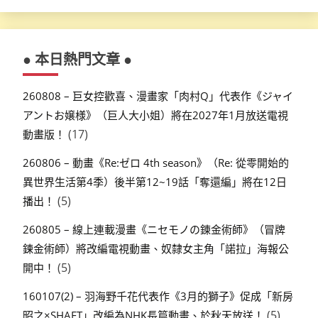
● 本日熱門文章 ●
260808 – 巨女控歡喜、漫畫家「肉村Q」代表作《ジャイ
アントお嬢様》（巨人大小姐）將在2027年1月放送電視
(17)
動畫版！
260806 – 動畫《Re:ゼロ 4th season》（Re: 從零開始的
異世界生活第4季）後半第12~19話「奪還編」將在12日
(5)
播出！
260805 – 線上連載漫畫《ニセモノの錬金術師》（冒牌
鍊金術師）將改編電視動畫、奴隸女主角「諾拉」海報公
(5)
開中！
160107(2) – 羽海野千花代表作《3月的獅子》促成「新房
(5)
昭之×SHAFT」改編為NHK長篇動畫、於秋天放送！