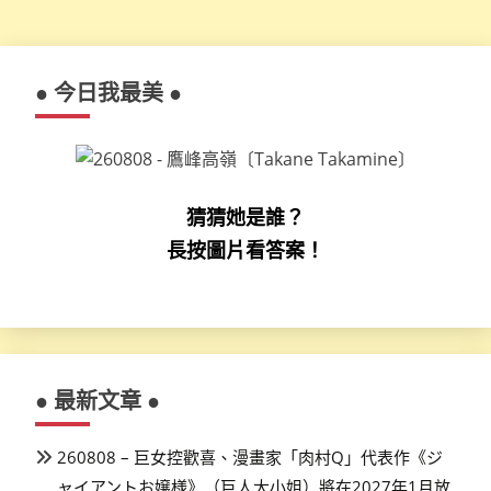
● 今日我最美 ●
猜猜她是誰？
長按圖片看答案！
● 最新文章 ●
260808 – 巨女控歡喜、漫畫家「肉村Q」代表作《ジ
ャイアントお嬢様》（巨人大小姐）將在2027年1月放