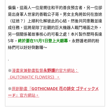
偏偏，這兩人一位是嚮往和平的善良預言者，另一位卻
是出身軍人世家的善戰公子哥。男女主角將如何在旅途
（征途？）上順利化解彼此的心結，然後共同患難並達
成任務，這將是除了壯觀的巨大機器人戰鬥場面之外，
另一個關係著故事核心的可看之處！本片製作歷時長達
5年，
終於要在11月1日登上大銀幕
，永野護老師的粉
絲們可以好好倒數囉～
.
※
漫畫家兼動畫監督
永野護
的官方網站：
《AUTOMATIC FLOWERS》。
※
原創動畫『
GOTHICMADE 花の詩女 ゴティックメ
ード
』官方網站。