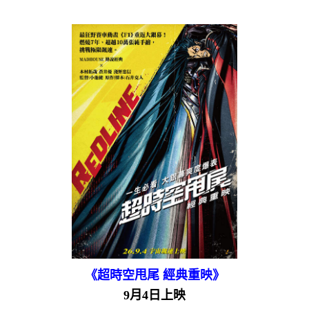
《超時空甩尾 經典重映》
9月4日上映