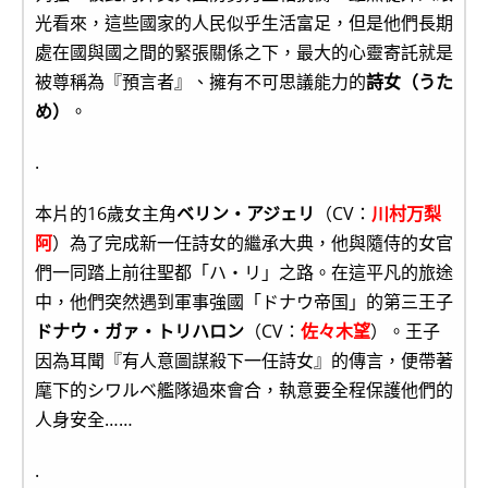
光看來，這些國家的人民似乎生活富足，但是他們長期
處在國與國之間的緊張關係之下，最大的心靈寄託就是
被尊稱為『預言者』、擁有不可思議能力的
詩女（うた
め）
。
.
本片的16歲女主角
ベリン・アジェリ
（CV：
川村万梨
阿
）為了完成新一任詩女的繼承大典，他與隨侍的女官
們一同踏上前往聖都「ハ・リ」之路。在這平凡的旅途
中，他們突然遇到軍事強國「ドナウ帝国」的第三王子
ドナウ・ガァ・トリハロン
（CV：
佐々木望
）。王子
因為耳聞『有人意圖謀殺下一任詩女』的傳言，便帶著
麾下的シワルベ艦隊過來會合，執意要全程保護他們的
人身安全……
.