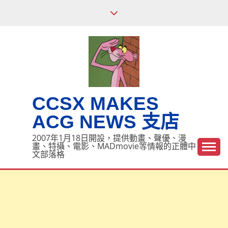
Skip
to
content
CCSX MAKES
ACG NEWS 支店
2007年1月18日開設，提供動畫、聲優、漫
畫、特攝、電影、MADmovie等情報的正體中
文部落格