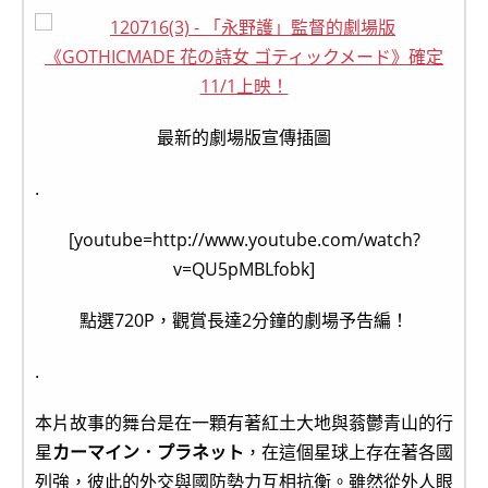
最新的劇場版宣傳插圖
.
[youtube=http://www.youtube.com/watch?
v=QU5pMBLfobk]
點選720P，觀賞長達2分鐘的劇場予告編！
.
本片故事的舞台是在一顆有著紅土大地與蓊鬱青山的行
星
カーマイン．プラネット
，在這個星球上存在著各國
列強，彼此的外交與國防勢力互相抗衡。雖然從外人眼