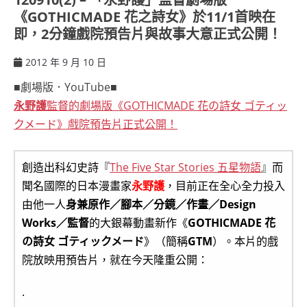
《GOTHICMADE 花之詩女》於11/1首映在
即，2分鐘戲院預告片與故事大意正式公開！
2012 年 9 月 10 日
ccsx
■劇場版．YouTube■
永野護
監督的劇場版《GOTHICMADE 花の詩女 ゴティッ
クメード》戲院預告片正式公開！
創造出科幻史詩『
The Five Star Stories 五星物語
』而
聞名國際的日本漫畫家
永野護
，目前正在全心全力投入
由他一人
身兼原作／腳本／分鏡／作畫／Design
Works／監督
的大銀幕動畫新作《
GOTHICMADE 花
の詩女 ゴティックメード
》（簡稱
GTM
）。本片的戲
院放映用預告片，就在今天隆重公開：
.