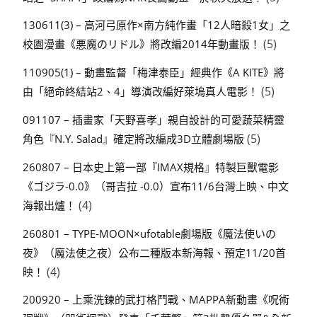
130611(3) – 高河弓原作×南方純作畫「12人暗殺1女」之
(5)
校園漫畫《悪魔のリドル》將改編2014年動畫版！
110905(1) – 動畫監督「梅津泰臣」經典作《A KITE》將
(5)
由「絕命終結站2、4」導演改編好萊塢真人電影！
091107 – 插畫家「天野喜孝」親自設計的可愛蔬菜精靈
(5)
角色『N.Y. Salad』確定將改編成3D立體劇場版
260807 – 日本史上第一部『IMAX規格』特製巨獸電影
《ゴジラ-0.0》（哥吉拉 -0.0）宣布11/6台灣上映、中文
(4)
海報出爐！
260801 – TYPE-MOON×ufotable劇場版《魔法使いの
夜》（魔法使之夜）公布二種版本新海報、預定11/20首
(4)
映！
200920 – 上乘洗鍊的武打格鬥戰、MAPPA新動畫《呪術