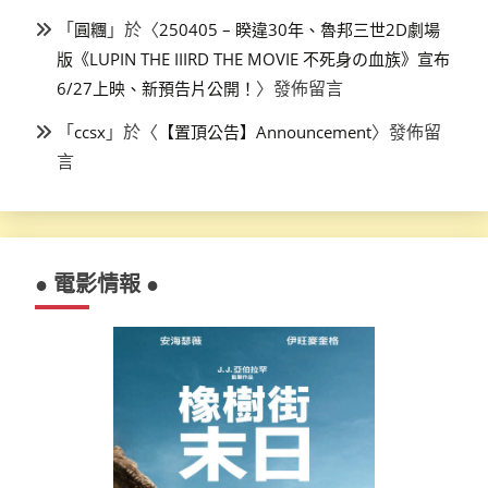
「
」於〈
圓糰
250405 – 睽違30年、魯邦三世2D劇場
版《LUPIN THE IIIRD THE MOVIE 不死身の血族》宣布
〉發佈留言
6/27上映、新預告片公開！
「
」於〈
〉發佈留
ccsx
【置頂公告】Announcement
言
● 電影情報 ●