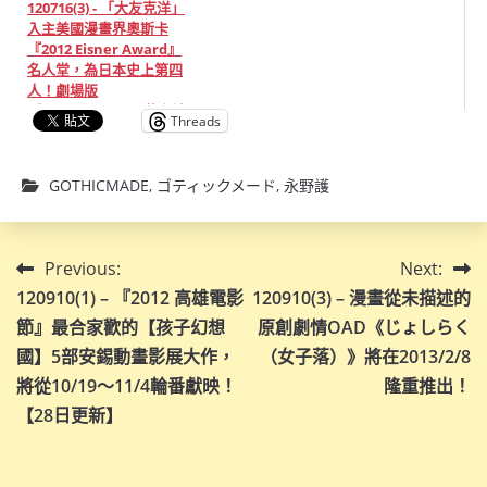
120716(3) - 「大友克洋」
入主美國漫畫界奧斯卡
『2012 Eisner Award』
名人堂，為日本史上第四
人！劇場版
《GOTHICMADE -花之詩
Threads
女-》將在11/1上映！
GOTHICMADE
,
ゴティックメード
,
永野護
文
Previous:
Next:
120910(1) – 『2012 高雄電影
120910(3) – 漫畫從未描述的
章
節』最合家歡的【孩子幻想
原創劇情OAD《じょしらく
導
國】5部安錫動畫影展大作，
（女子落）》將在2013/2/8
將從10/19～11/4輪番獻映！
隆重推出！
覽
【28日更新】