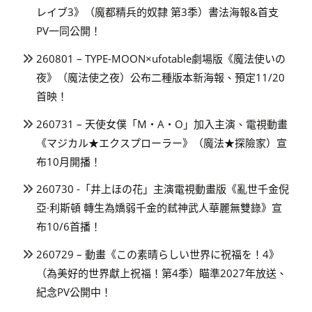
レイブ3》（魔都精兵的奴隸 第3季）書法海報&首支
PV一同公開！
260801 – TYPE-MOON×ufotable劇場版《魔法使いの
夜》（魔法使之夜）公布二種版本新海報、預定11/20
首映！
260731 – 天使女僕「M・A・O」加入主演、電視動畫
《マジカル★エクスプローラー》（魔法★探險家）宣
布10月開播！
260730 -「井上ほの花」主演電視動畫版《亂世千金倪
亞·利斯頓 轉生為嬌弱千金的弒神武人華麗無雙錄》宣
布10/6首播！
260729 – 動畫《この素晴らしい世界に祝福を！4》
（為美好的世界獻上祝福！第4季）瞄準2027年放送、
紀念PV公開中！