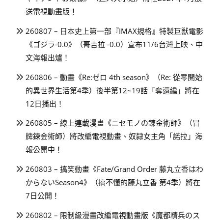
送電視動畫版！
260807 – 日本史上第一部『IMAX規格』特製巨獸電影
《ゴジラ-0.0》（哥吉拉 -0.0）宣布11/6台灣上映、中
文海報出爐！
260806 – 動畫《Re:ゼロ 4th season》（Re: 從零開始
的異世界生活第4季）後半第12~19話「奪還編」將在
12日播出！
260805 – 線上連載漫畫《ニセモノの錬金術師》（冒
牌鍊金術師）將改編電視動畫、奴隸女主角「諾拉」海
報公開中！
260803 – 搞笑動畫《Fate/Grand Order 藤丸立香はわ
からないSeason4》（搞不懂的藤丸立香 第4季）將在
7日公開！
260802 – 限制級漫畫改編電視動畫版《魔都精兵のス