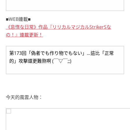
■WEB連載■
《怠惰な日常》作品『リリカルマジカルStrikerSな
の！』連載更新！
第173回「偽者でも作り物でもない」…這比「正常
的」攻擊還更難熬啊 (￣▽￣;;)
今天的風雲人物：