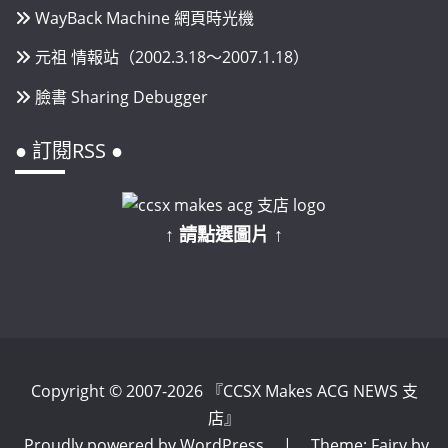
WayBack Machine 網頁時光機
元祖 情報站（2002.3.18～2007.1.18）
臉書 Sharing Debugger
● 訂閱RSS ●
↑ 請點選圖片 ↑
Copyright © 2007-2026 『CCSX Makes ACG NEWS 支
店』
Proudly powered by WordPress
|
Theme: Fairy by