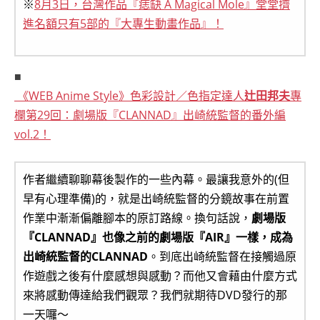
※
8月3日，台灣作品『痣缺 A Magical Mole』堂堂擠
進名額只有5部的『大專生動畫作品』！
■
《WEB Anime Style》色彩設計／色指定達人
辻田邦夫
專
欄第29回：劇場版『CLANNAD』出崎統監督的番外編
vol.2！
作者繼續聊聊幕後製作的一些內幕。最讓我意外的(但
早有心理準備)的，就是出崎統監督的分鏡故事在前置
作業中漸漸偏離腳本的原訂路線。換句話說，
劇場版
『CLANNAD』也像之前的劇場版『AIR』一樣，成為
出崎統監督的CLANNAD
。到底出崎統監督在接觸過原
作遊戲之後有什麼感想與感動？而他又會藉由什麼方式
來將感動傳達給我們觀眾？我們就期待DVD發行的那
一天囉～