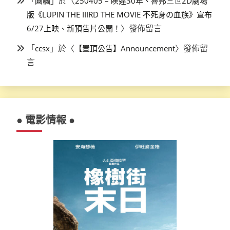
「
」於〈
圓糰
250405 – 睽違30年、魯邦三世2D劇場
版《LUPIN THE IIIRD THE MOVIE 不死身の血族》宣布
〉發佈留言
6/27上映、新預告片公開！
「
」於〈
〉發佈留
ccsx
【置頂公告】Announcement
言
● 電影情報 ●