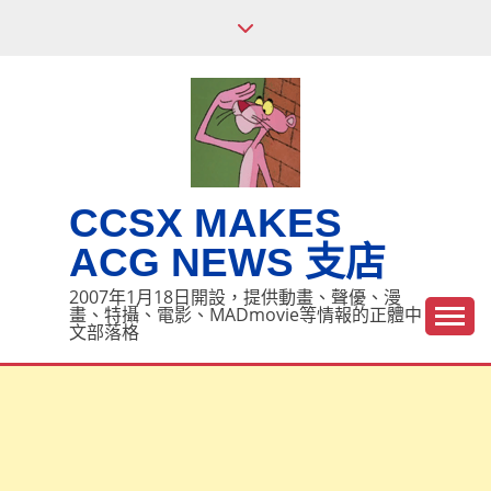
Skip
to
content
CCSX MAKES
ACG NEWS 支店
2007年1月18日開設，提供動畫、聲優、漫
畫、特攝、電影、MADmovie等情報的正體中
文部落格