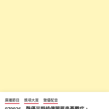
廣播節目
獎項大賞
聲優配音
070926 – 聲優平野綾傳聞罹患憂鬱症，