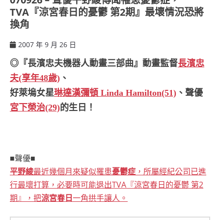
TVA『涼宮春日的憂鬱 第2期』最壞情況恐將
換角
2007 年 9 月 26 日
ccsx
◎『長濱忠夫機器人動畫三部曲』動畫監督
長濱忠
夫(享年48歲)
、
好萊塢女星
琳達漢彌頓 Linda Hamilton(51)
、聲優
宮下榮治(29)
的生日！
■聲優■
平野綾
最近幾個月來疑似罹患
憂鬱症
，所屬經紀公司已進
行最壞打算，必要時可能退出TVA『涼宮春日的憂鬱 第2
期』，把
涼宮春日
一角拱手讓人。