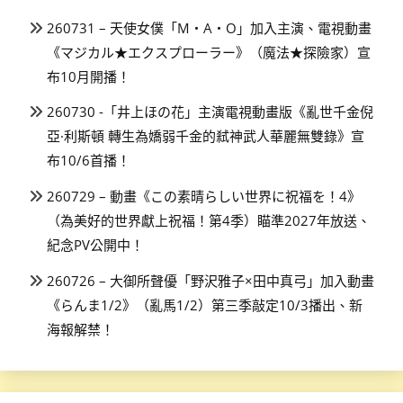
260731 – 天使女僕「M・A・O」加入主演、電視動畫
《マジカル★エクスプローラー》（魔法★探險家）宣
布10月開播！
260730 -「井上ほの花」主演電視動畫版《亂世千金倪
亞·利斯頓 轉生為嬌弱千金的弒神武人華麗無雙錄》宣
布10/6首播！
260729 – 動畫《この素晴らしい世界に祝福を！4》
（為美好的世界獻上祝福！第4季）瞄準2027年放送、
紀念PV公開中！
260726 – 大御所聲優「野沢雅子×田中真弓」加入動畫
《らんま1/2》（亂馬1/2）第三季敲定10/3播出、新
海報解禁！