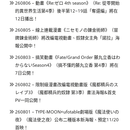
260806 – 動畫《Re:ゼロ 4th season》（Re: 從零開始
的異世界生活第4季）後半第12~19話「奪還編」將在
12日播出！
260805 – 線上連載漫畫《ニセモノの錬金術師》（冒
牌鍊金術師）將改編電視動畫、奴隸女主角「諾拉」海
報公開中！
260803 – 搞笑動畫《Fate/Grand Order 藤丸立香はわ
からないSeason4》（搞不懂的藤丸立香 第4季）將在
7日公開！
260802 – 限制級漫畫改編電視動畫版《魔都精兵のス
レイブ3》（魔都精兵的奴隸 第3季）書法海報&首支
PV一同公開！
260801 – TYPE-MOON×ufotable劇場版《魔法使いの
夜》（魔法使之夜）公布二種版本新海報、預定11/20
首映！