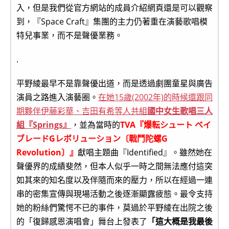
入，但是我們從官方網站的成員介紹網頁還是可以觀察
到，『Space Craft』集團的主力仍著重在演藝歌唱模
特兒事業，而不是聲優業務。
.
平野綾最早不是靠聲優出道，而是透過劇團童星與廣告
演員之路進入演藝圈。
在她15歲(2002年)的時候還跟同
期夥伴伊藤彩華、吉田有希等人共組
國中女生歌唱三人
組『Springs』
，並為當時的
TVA『爆転シュート ベイ
ブレードGレボリューション〔戰鬥陀螺G
Revolution〕』
獻唱主題曲『Identified』。雖然她在
聲優界的成績斐然，但本人似乎一時之間無法應付這突
如其來的知名度以及伴隨而來的壓力，所以在經過一連
串的密集宣傳與現場活動之後逐漸顯露疲態。最令支持
她的粉絲們驚愕不已的事件，莫過於平野綾在出院之後
的「復歸感恩演唱會」舞台上發表了
「這大概是我最後