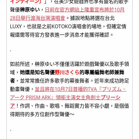
インティーン〕
」，在美少女遊戲界也享有盛名的歌手
聲優
榊原ゆい
，
日前在官方網站上隆重宣布將於10月
28日舉行渡海台灣演唱會
。據說地點將選在台北
LUXY，也就是之前KOTOKO演唱會的場地，但確定情
報還需等待官方發表進一步消息才能獲得確認。
.
如前所述，榊原ゆい不僅僅活躍於遊戲聲優以及歌手領
域，
她還是知名聲優
野川さくら
的專屬編舞老師兼舞
者
，並常常擔任許多歌手的幕後舞者。近年來成功跨足
動畫聲優，
並且將在10月7日首播的TVA『プリズム．
アーク PRISM ARK』領銜主演女主角劍士
プリーシ
ア
！作詞、作曲、歌唱、舞蹈實力皆不容小覷，是個值
得期待的多方位創作型聲優～
.