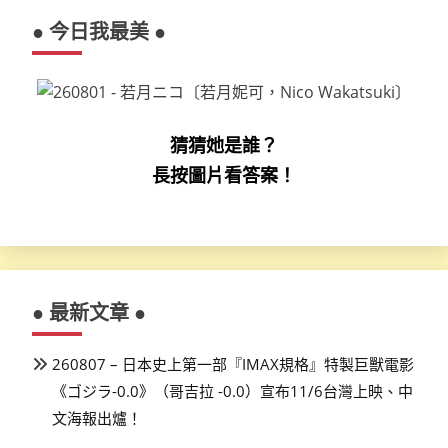
● 今日我最美 ●
猜猜她是誰？
長按圖片看答案！
● 最新文章 ●
260807 – 日本史上第一部『IMAX規格』特製巨獸電影
《ゴジラ-0.0》（哥吉拉 -0.0）宣布11/6台灣上映、中
文海報出爐！