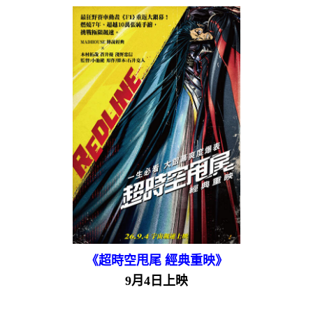
《超時空甩尾 經典重映》
9月4日上映