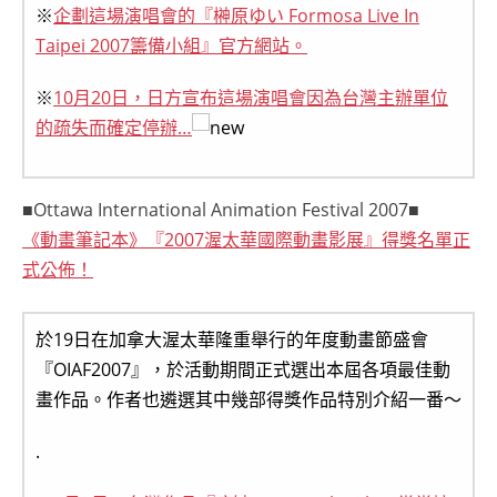
※
企劃這場演唱會的『榊原ゆい Formosa Live In
Taipei 2007籌備小組』官方網站。
※
10月20日，日方宣布這場演唱會因為台灣主辦單位
的疏失而確定停辦…
■Ottawa International Animation Festival 2007■
《動畫筆記本》『2007渥太華國際動畫影展』得獎名單正
式公佈！
於19日在加拿大渥太華隆重舉行的年度動畫節盛會
『OIAF2007』，於活動期間正式選出本屆各項最佳動
畫作品。作者也遴選其中幾部得獎作品特別介紹一番～
.