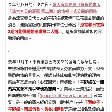
今年7月7日的七夕之夜，
當大家還在歡欣慶祝動畫版
『涼宮春日的憂鬱 第二期』的情報正式公開的同時
，
身為涼宮春日代言人的平野綾卻驚傳早已罹患憂鬱症的
消息，連動畫版的相關製作單位也傳出「
涼宮春日在第
2期可能得開始考慮第二人選…
」這般言詞慎重但內容
勁爆的回應。
.
去年11月中，平野綾就因為突然的發燒而緊急住院。
雖然粉絲們普遍覺得她應該是太勞累而體力不支，但是
熟悉內情的業界人士卻認為造成如此生理病狀的理由，
應該有其反常的「心理因素」所導致。「
平野綾在一開
始其實並不是以聲優為志向。
」業界人士如是說，而她
所屬的經紀公司『
Space Craft Entertainment
』就本
質上是一般的藝人經紀公司，即使近年來有
千葉紗子、
平野綾、南里侑香、長谷川靜香
等這幾位知名聲優的加