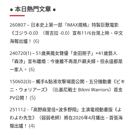
● 本日熱門文章 ●
260807 – 日本史上第一部『IMAX規格』特製巨獸電影
《ゴジラ-0.0》（哥吉拉 -0.0）宣布11/6台灣上映、中文
(6)
海報出爐！
240720(1) – 51歲美魔女聲優「金田朋子」×41歲藝人
「森渉」宣布離婚：今後雖不再是戶籍夫婦，但永遠都是
(6)
一家人。
150602(3) – 觸手&黏液攻擊場面公開、五分鐘動畫《ビキ
ニ・ウォリアーズ》（比基尼戰士 Bikini Warriors）首支
(5)
PV公開！
251112 -「高野麻里佳×波多野翔」主演電視動畫版《よ
わよわ先生》（弱弱老師）將在2026年4月播出、首張海
(4)
報出爐！