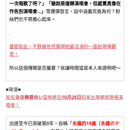
一次唱歌了吧？」「雖說是復歸演唱會，但感覺真像在
作告別演唱會…」
等爆彈發言。話中涵義究竟為何？粉
絲們也不禁擔心起來。
.
儘管如此，平野綾依然展現她最活潑的一面給現場觀
眾！
所以這個傳聞是否屬實？就讓時間或是本人來證明吧～
■聲優■
知名聲優
榊原ゆい
宣佈將在
10月28日
前來台灣舉辦現場演
唱會！
出道至今已突破第8年，自稱「
永遠的19歲〔永遠のナ