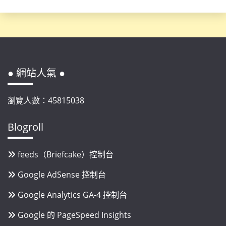
● 網站人氣 ●
瀏覽人數：45815038
Blogroll
feeds（Briefcake）控制台
Google AdSense 控制台
Google Analytics GA-4 控制台
Google 的 PageSpeed Insights