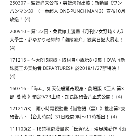
250307 – 監督尚未公布，英雄海報出爐：新動畫《ワン
パンマン3》（一拳超人 ONE-PUNCH MAN 3）宣布10月
(4)
放送！
200910 – 第122回、免費線上漫畫《月刊少女野崎くん》
大學生．都ゆかり老師的「瀬尾遼介」觀察日記大暴走！
(4)
171216 – 斗大R15認證、取材自小說第8+9集！OVA《新
妹魔王の契約者 DEPARTURES》於2018/1/27辦特映！
(4)
160716 -「海斗」如天使般驚奇現身、劇場版《亞人 第3
(4)
部 -衝戟-》預定9/23上映、加長版預告片正式公開！
121217(3) – 兩小時電視動畫《貓物語（黑）》推出第2支
(4)
預告片、【台北時間】31日晚間9時～11時播出！
111103(2) – 18禁獵奇漫畫家「氏賀Y太」殭屍純愛作《雨