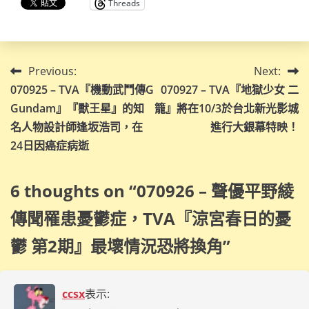
Threads
文
Previous:
Next:
070925 – TVA『機動武鬥傳G
070927 – TVA『地獄少女 二
章
Gundam』『獸王星』的知
籠』將在10/3於台北新光影城
導
名人物設計師逢坂浩司，在
進行大銀幕特映！
24日因癌症病逝
覽
6 thoughts on “
070926 – 聲優平野綾
傳聞罹患憂鬱症，TVA『涼宮春日的憂
鬱 第2期』最壞情況恐將換角
”
ccsx
表示: