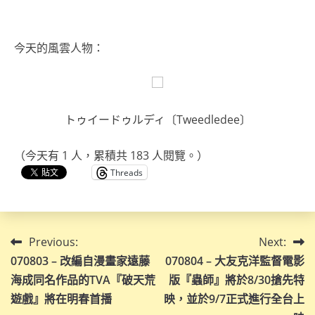
今天的風雲人物：
トゥイードゥルディ〔Tweedledee〕
（今天有 1 人，累積共 183 人閱覽。）
Threads
文
Previous:
Next:
070803 – 改編自漫畫家遠藤
070804 – 大友克洋監督電影
章
海成同名作品的TVA『破天荒
版『蟲師』將於8/30搶先特
導
遊戲』將在明春首播
映，並於9/7正式進行全台上