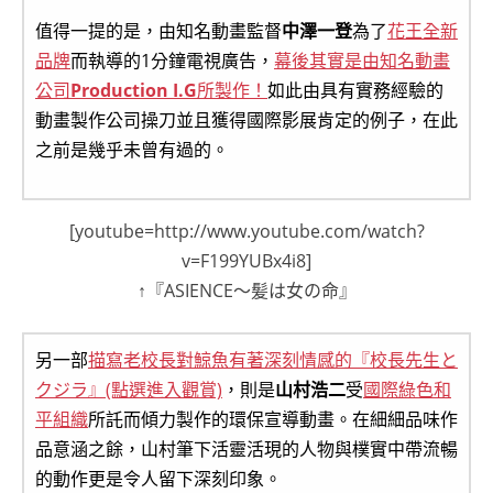
值得一提的是，由知名動畫監督
中澤一登
為了
花王全新
品牌
而執導的1分鐘電視廣告，
幕後其實是由知名動畫
公司
Production I.G
所製作！
如此由具有實務經驗的
動畫製作公司操刀並且獲得國際影展肯定的例子，在此
之前是幾乎未曾有過的。
[youtube=http://www.youtube.com/watch?
v=F199YUBx4i8]
↑『ASIENCE～髪は女の命』
另一部
描寫老校長對鯨魚有著深刻情感的『校長先生と
クジラ』(點選進入觀賞)
，則是
山村浩二
受
國際綠色和
平組織
所託而傾力製作的環保宣導動畫。在細細品味作
品意涵之餘，山村筆下活靈活現的人物與樸實中帶流暢
的動作更是令人留下深刻印象。