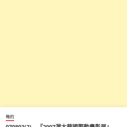
俺的
070803(2) – 『2007渥太華國際動畫影展』