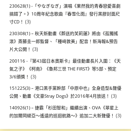
230628(1) -「やなぎなぎ」演唱《果然我的青春戀愛喜劇
搞錯了。》10周年紀念歌曲『春雪化雨』發行黑膠封面尺
(3)
寸CD！
230308(1) – 秋天新動畫《葬送的芙莉蓮》將由《孤獨搖
滾》斎藤圭一郎監督、「種﨑敦美」配音！新海報&預告
(3)
片大公開！
200116 -『第43屆日本奧斯卡』最佳動畫長片入圍：《天
氣之子》《柯南》《魯邦三世 THE FIRST》等5部、預定
(3)
3/6頒獎！
151225(3) – 港口黑手黨幹部「中原中也」全身造型&聲優
(3)
公開、動畫《文豪Stray Dogs》於2016年4月放送！
140926(1) – 捷霸「杉田智和」繼續出演、OVA《翠星上
(3)
的加爾岡緹亞～遙遠的巡迴航路～》追加二大新聲優！