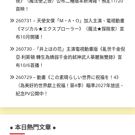
夜》（魔法使之夜）公布二種版本新海報、預定11/20
首映！
260731 – 天使女僕「M・A・O」加入主演、電視動畫
《マジカル★エクスプローラー》（魔法★探險家）宣
布10月開播！
260730 -「井上ほの花」主演電視動畫版《亂世千金倪
亞·利斯頓 轉生為嬌弱千金的弒神武人華麗無雙錄》宣
布10/6首播！
260729 – 動畫《この素晴らしい世界に祝福を！4》
（為美好的世界獻上祝福！第4季）瞄準2027年放送、
紀念PV公開中！
● 本日熱門文章 ●