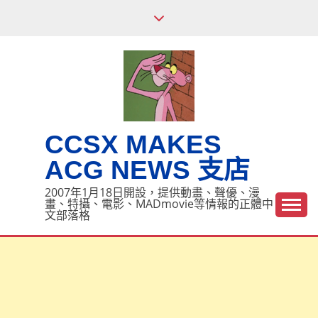
Skip
to
content
CCSX MAKES
ACG NEWS 支店
2007年1月18日開設，提供動畫、聲優、漫
畫、特攝、電影、MADmovie等情報的正體中
文部落格