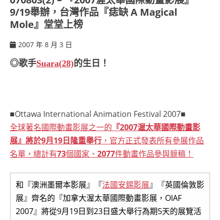
9/19舉辦，台灣作品『痣缺 A Magical
Mole』堂堂上榜
2007 年 8 月 3 日
ccsx
◎歌手
Suara(28)
的生日！
■Ottawa International Animation Festival 2007■
全球著名國際動畫影展之一的
『2007渥太華國際動畫影
展』將於9月19日隆重舉行
，官方正式發表所有參展作品
名單，總計有
73
個國家、
2077
件動畫作品參與競稿！
和『澳洲墨爾本影展』『
法國安錫影展
』『英國倫敦影
展』齊名的『加拿大渥太華國際動畫影展，OIAF
2007』將從9月19日到23日盛大舉行為期5天的展覽活