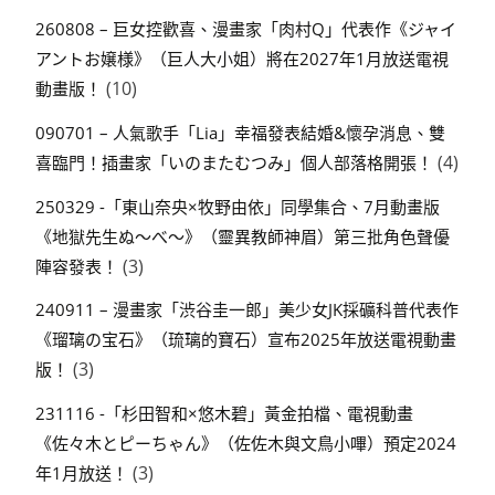
260808 – 巨女控歡喜、漫畫家「肉村Q」代表作《ジャイ
アントお嬢様》（巨人大小姐）將在2027年1月放送電視
(10)
動畫版！
090701 – 人氣歌手「Lia」幸福發表結婚&懷孕消息、雙
(4)
喜臨門！插畫家「いのまたむつみ」個人部落格開張！
250329 -「東山奈央×牧野由依」同學集合、7月動畫版
《地獄先生ぬ～べ～》（靈異教師神眉）第三批角色聲優
(3)
陣容發表！
240911 – 漫畫家「渋谷圭一郎」美少女JK採礦科普代表作
《瑠璃の宝石》（琉璃的寶石）宣布2025年放送電視動畫
(3)
版！
231116 -「杉田智和×悠木碧」黃金拍檔、電視動畫
《佐々木とピーちゃん》（佐佐木與文鳥小嗶）預定2024
(3)
年1月放送！