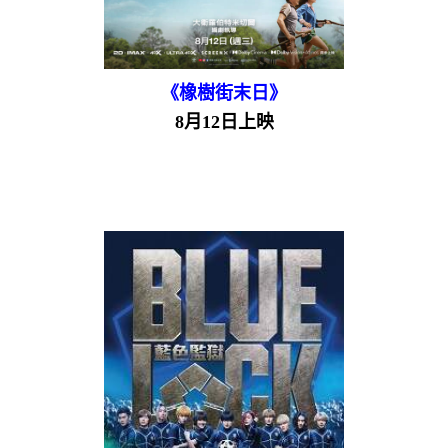
《橡樹街末日》
8月12日上映