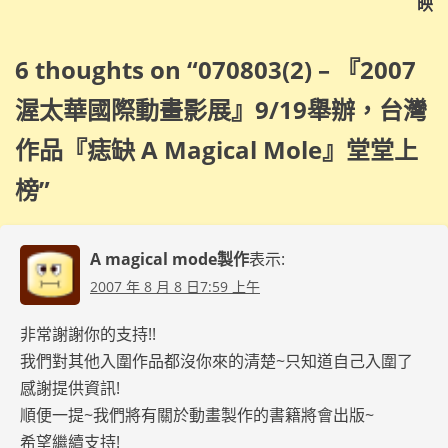
映
覽
6 thoughts on “
070803(2) – 『2007
渥太華國際動畫影展』9/19舉辦，台灣
作品『痣缺 A Magical Mole』堂堂上
榜
”
A magical mode製作
表示:
2007 年 8 月 8 日7:59 上午
非常謝謝你的支持!!
我們對其他入圍作品都沒你來的清楚~只知道自己入圍了
感謝提供資訊!
順便一提~我們將有關於動畫製作的書籍將會出版~
希望繼續支持!