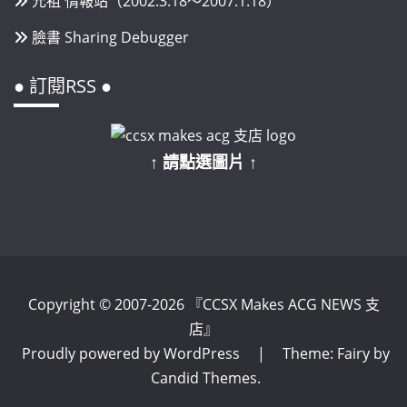
元祖 情報站（2002.3.18～2007.1.18）
臉書 Sharing Debugger
● 訂閱RSS ●
↑ 請點選圖片 ↑
Copyright © 2007-2026 『CCSX Makes ACG NEWS 支
店』
Proudly powered by WordPress
|
Theme: Fairy by
Candid Themes
.