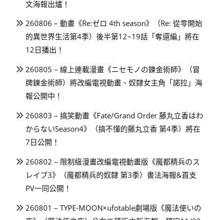
文海報出爐！
260806 – 動畫《Re:ゼロ 4th season》（Re: 從零開始
的異世界生活第4季）後半第12~19話「奪還編」將在
12日播出！
260805 – 線上連載漫畫《ニセモノの錬金術師》（冒
牌鍊金術師）將改編電視動畫、奴隸女主角「諾拉」海
報公開中！
260803 – 搞笑動畫《Fate/Grand Order 藤丸立香はわ
からないSeason4》（搞不懂的藤丸立香 第4季）將在
7日公開！
260802 – 限制級漫畫改編電視動畫版《魔都精兵のス
レイブ3》（魔都精兵的奴隸 第3季）書法海報&首支
PV一同公開！
260801 – TYPE-MOON×ufotable劇場版《魔法使いの