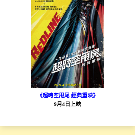
《超時空甩尾 經典重映》
9月4日上映