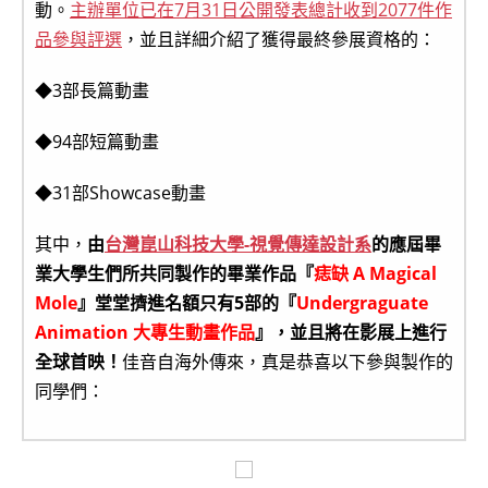
動。
主辦單位已在7月31日公開發表總計收到2077件作
品參與評選
，並且詳細介紹了獲得最終參展資格的：
◆3部長篇動畫
◆94部短篇動畫
◆31部Showcase動畫
其中，
由
台灣崑山科技大學-視覺傳達設計系
的應屆畢
業大學生們所共同製作的畢業作品『
痣缺 A Magical
Mole
』堂堂擠進名額只有5部的『
Undergraguate
Animation 大專生動畫作品
』，並且將在影展上進行
全球首映！
佳音自海外傳來，真是恭喜以下參與製作的
同學們：