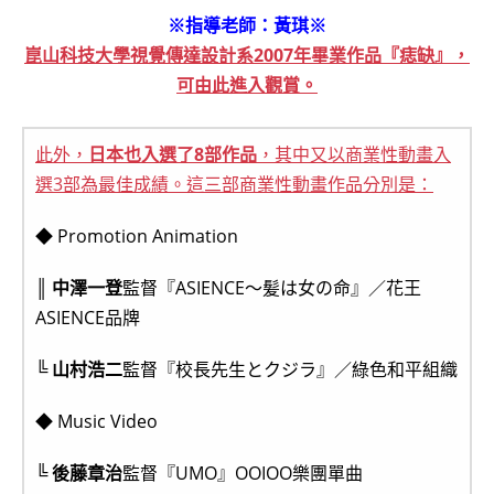
※指導老師：黃琪※
崑山科技大學視覺傳達設計系2007年畢業作品『痣缺』，
可由此進入觀賞。
此外，
日本也入選了8部作品
，其中又以商業性動畫入
選3部為最佳成績。這三部商業性動畫作品分別是：
◆ Promotion Animation
║
中澤一登
監督『ASIENCE～髪は女の命』／花王
ASIENCE品牌
╚
山村浩二
監督『校長先生とクジラ』／綠色和平組織
◆ Music Video
╚
後藤章治
監督『UMO』OOIOO樂團單曲