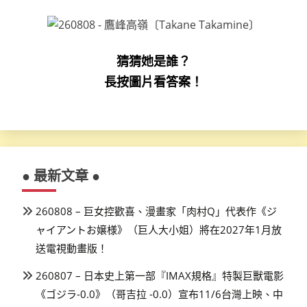
猜猜她是誰？
長按圖片看答案！
● 最新文章 ●
260808 – 巨女控歡喜、漫畫家「肉村Q」代表作《ジ
ャイアントお嬢様》（巨人大小姐）將在2027年1月放
送電視動畫版！
260807 – 日本史上第一部『IMAX規格』特製巨獸電影
《ゴジラ-0.0》（哥吉拉 -0.0）宣布11/6台灣上映、中