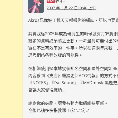
ccsx
表示:
2007 年 1 月 22 日10:40 上午
Akros兄你好！我天天都逛你的網誌，所以也
其實我從2005年成為研究生的時候就有打算將網
繁多的資料必須隨之更動，一考量到可能付出的
實在不是有效率的一件事。所以在這兩年來我一方
思考網站各種改版的可能性。
在相繼使用過本地幾個知名空間和國外空間如Bl
內容移到《支店》繼續更新ACG情報』的方式
『NOTES』『I’ve Sound』『MADmo
會讓大家覺得麻煩…
謝謝你的鼓勵，讓我有動力繼續維持更新。
今後也請多多指教囉！(≧▽≦)ノ