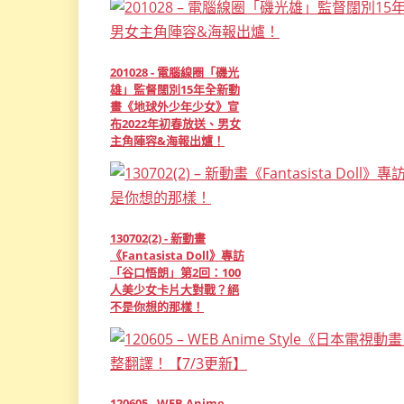
201028 - 電腦線圈「磯光
雄」監督闊別15年全新動
畫《地球外少年少女》宣
布2022年初春放送、男女
主角陣容&海報出爐！
130702(2) - 新動畫
《Fantasista Doll》專訪
「谷口悟朗」第2回：100
人美少女卡片大對戰？絕
不是你想的那樣！
120605 - WEB Anime