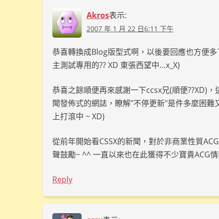
Akros
表示:
2007 年 1 月 22 日6:11 下午
恭喜轉換成Blog版型式啊，以後要回應也方便多了
主測試專用的?? XD 東張西望中…x_X)
恭喜之餘順便再來感謝一下ccsx兄(順便??XD
聞發佈式的網誌，瞭解"不停更新"是件多麼困難又
上打滾中 ~ XD)
從前年開始看CSSX的新聞，對於非商業性質A
聲鼓勵~ ^^ 一直以來也在此獲得不少寶貴ACG
Reply