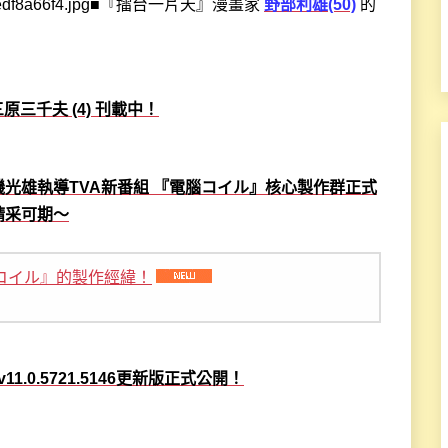
■『擂台一片天』漫畫家
野部利雄(50)
的
ew：三原三千夫 (4) 刊載中！
光雄執導TVA新番組 『電腦コイル』核心製作群正式
精采可期～
電脳コイル』的製作經緯！
XP』v11.0.5721.5146更新版正式公開！