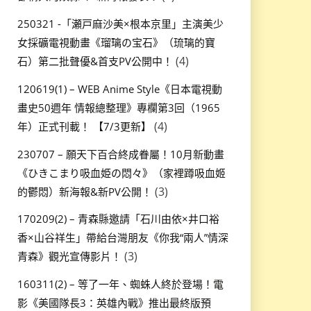
250321 -「瀬戸麻沙美×根本京里」主演美少
女採礦電視動畫《瑠璃の宝石》（琉璃的寶
(4)
石）第二批聲優&首支PV公開中！
120619(1) – WEB Anime Style《日本電視動
畫史50週年 情報總整理》專欄第3回（1965
(4)
年）正式刊載！ 【7/3更新】
230707 – 願天下百合終成眷屬！10月新動畫
《ひきこまり吸血姫の悶々》（家裡蹲吸血姬
(3)
的鬱悶）新海報&新PV公開！
170209(2) – 青森縣邀請「石川由依×井口裕
香×山谷祥生」帶給台灣朋友《你我“兩人”情深
(3)
青森》觀光宣傳影片！
160311(2) – 等了一年、蜘蛛人終於登場！電
影《美國隊長3：英雄內戰》推出最終版預