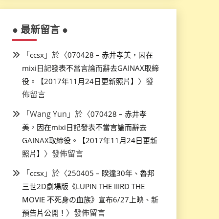
● 最新留言 ●
「
」於〈
ccsx
070428 – 赤井孝美，因在
mixi日記發表不當言論而辭去GAINAX取締
〉發
役。【2017年11月24日更新照片】
佈留言
「
Wang Yun
」於〈
070428 – 赤井孝
美，因在mixi日記發表不當言論而辭去
GAINAX取締役。【2017年11月24日更新
〉發佈留言
照片】
「
」於〈
ccsx
250405 – 睽違30年、魯邦
三世2D劇場版《LUPIN THE IIIRD THE
MOVIE 不死身の血族》宣布6/27上映、新
〉發佈留言
預告片公開！