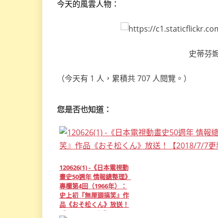
今天的風雲人物：
史蒂芬妮
（今天有 1 人，累積共 707 人閱覽。）
您是否也知道：
120626(1) -《日本電視動
畫史50週年 情報總整理》
專欄第4回（1966年）：
史上初『無厘頭搞笑』作
品《おそ松くん》放送！
【2018/7/7更新】