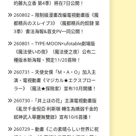
的藤丸立香 第4季）將在7日公開！
260802 – 限制級漫畫改編電視動畫版《魔
都精兵のスレイブ3》（魔都精兵的奴隸 第
3季）書法海報&首支PV一同公開！
260801 – TYPE-MOON×ufotable劇場版
《魔法使いの夜》（魔法使之夜）公布二
種版本新海報、預定11/20首映！
260731 – 天使女僕「M・A・O」加入主
演、電視動畫《マジカル★エクスプロー
ラー》（魔法★探險家）宣布10月開播！
260730 -「井上ほの花」主演電視動畫版
《亂世千金倪亞·利斯頓 轉生為嬌弱千金的
弒神武人華麗無雙錄》宣布10/6首播！
260729 – 動畫《この素晴らしい世界に祝