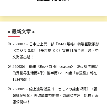
● 最新文章 ●
260807 – 日本史上第一部『IMAX規格』特製巨獸電影
《ゴジラ-0.0》（哥吉拉 -0.0）宣布11/6台灣上映、中
文海報出爐！
260806 – 動畫《Re:ゼロ 4th season》（Re: 從零開始
的異世界生活第4季）後半第12~19話「奪還編」將在
12日播出！
260805 – 線上連載漫畫《ニセモノの錬金術師》（冒
牌鍊金術師）將改編電視動畫、奴隸女主角「諾拉」海
報公開中！