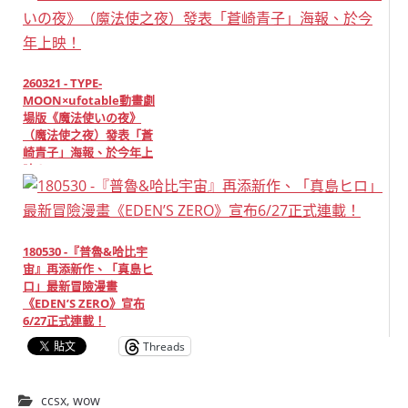
260321 - TYPE-
MOON×ufotable動畫劇
場版《魔法使いの夜》
（魔法使之夜）發表「蒼
崎青子」海報、於今年上
映！
180530 -『普魯&哈比宇
宙』再添新作、「真島ヒ
ロ」最新冒險漫畫
《EDEN’S ZERO》宣布
6/27正式連載！
Threads
ccsx
,
wow