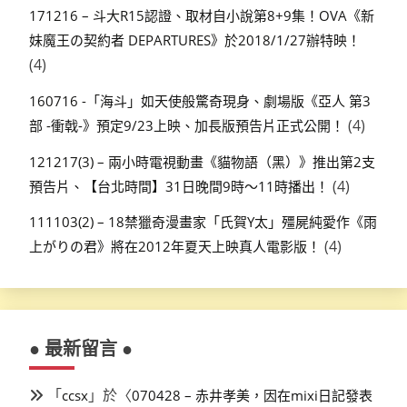
171216 – 斗大R15認證、取材自小說第8+9集！OVA《新
妹魔王の契約者 DEPARTURES》於2018/1/27辦特映！
(4)
160716 -「海斗」如天使般驚奇現身、劇場版《亞人 第3
(4)
部 -衝戟-》預定9/23上映、加長版預告片正式公開！
121217(3) – 兩小時電視動畫《貓物語（黑）》推出第2支
(4)
預告片、【台北時間】31日晚間9時～11時播出！
111103(2) – 18禁獵奇漫畫家「氏賀Y太」殭屍純愛作《雨
(4)
上がりの君》將在2012年夏天上映真人電影版！
● 最新留言 ●
「
」於〈
ccsx
070428 – 赤井孝美，因在mixi日記發表