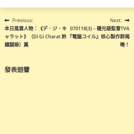
文
Previous:
Next:
本日風雲人物：《デ．ジ．キ
070118(3) – 磯光雄監督TVA
章
ャラット》（Di Gi Charat 鈴
『電腦コイル』核心製作群揭
導
鐺貓娘）篇
曉！
覽
發表迴響