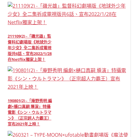
211109(2) -「磯光雄」監
督科幻劇場版《地球外少
年少女》全二集拆成電視
版共6話、宣布2022/1/28
在Netflix獨家上架！
190801(2) -「庵野秀明 編
劇×樋口真嗣 導演」特攝
電影《シン・ウルトラマ
ン》（正宗超人力霸王）
宣布2021年上映！