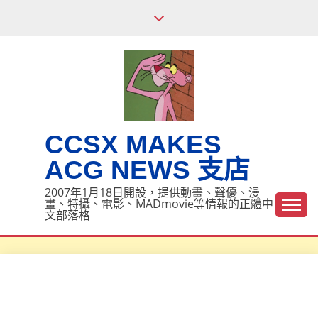
Skip
to
content
CCSX MAKES
ACG NEWS 支店
2007年1月18日開設，提供動畫、聲優、漫
畫、特攝、電影、MADmovie等情報的正體中
文部落格