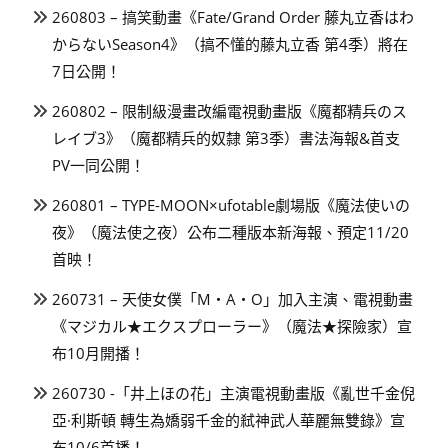
260803 – 搞笑動畫《Fate/Grand Order 藤丸立香はわ
からないSeason4》（搞不懂的藤丸立香 第4季）將在
7日公開！
260802 – 限制級漫畫改編電視動畫版《魔都精兵のス
レイブ3》（魔都精兵的奴隸 第3季）書法海報&首支
PV一同公開！
260801 – TYPE-MOON×ufotable劇場版《魔法使いの
夜》（魔法使之夜）公布二種版本新海報、預定11/20
首映！
260731 – 天使女僕「M・A・O」加入主演、電視動畫
《マジカル★エクスプローラー》（魔法★探險家）宣
布10月開播！
260730 -「井上ほの花」主演電視動畫版《亂世千金倪
亞·利斯頓 轉生為嬌弱千金的弒神武人華麗無雙錄》宣
布10/6首播！