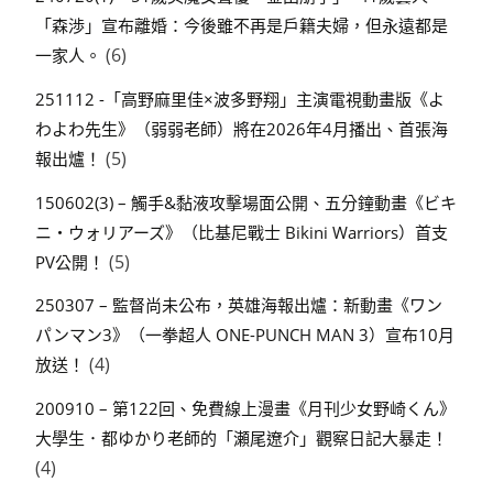
「森渉」宣布離婚：今後雖不再是戶籍夫婦，但永遠都是
(6)
一家人。
251112 -「高野麻里佳×波多野翔」主演電視動畫版《よ
わよわ先生》（弱弱老師）將在2026年4月播出、首張海
(5)
報出爐！
150602(3) – 觸手&黏液攻擊場面公開、五分鐘動畫《ビキ
ニ・ウォリアーズ》（比基尼戰士 Bikini Warriors）首支
(5)
PV公開！
250307 – 監督尚未公布，英雄海報出爐：新動畫《ワン
パンマン3》（一拳超人 ONE-PUNCH MAN 3）宣布10月
(4)
放送！
200910 – 第122回、免費線上漫畫《月刊少女野崎くん》
大學生．都ゆかり老師的「瀬尾遼介」觀察日記大暴走！
(4)