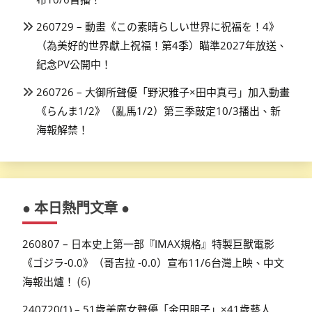
260729 – 動畫《この素晴らしい世界に祝福を！4》
（為美好的世界獻上祝福！第4季）瞄準2027年放送、
紀念PV公開中！
260726 – 大御所聲優「野沢雅子×田中真弓」加入動畫
《らんま1/2》（亂馬1/2）第三季敲定10/3播出、新
海報解禁！
● 本日熱門文章 ●
260807 – 日本史上第一部『IMAX規格』特製巨獸電影
《ゴジラ-0.0》（哥吉拉 -0.0）宣布11/6台灣上映、中文
(6)
海報出爐！
240720(1) – 51歲美魔女聲優「金田朋子」×41歲藝人