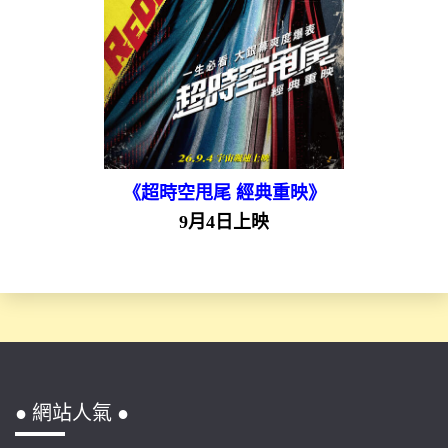
《超時空甩尾 經典重映》
9月4日上映
● 網站人氣 ●