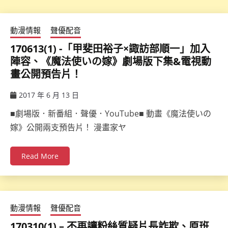
動漫情報
聲優配音
170613(1) -「甲斐田裕子×諏訪部順一」加入
陣容、《魔法使いの嫁》劇場版下集&電視動
畫公開預告片！
2017 年 6 月 13 日
ccsx
■劇場版．新番組．聲優．YouTube■ 動畫《魔法使いの
嫁》公開兩支預告片！ 漫畫家ヤ
Read More
動漫情報
聲優配音
170310(1) – 不再讓粉絲質疑片長詐欺、原班