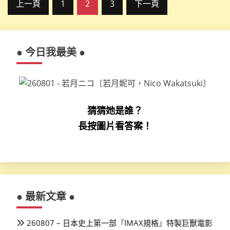
文
上一頁
1
2
3
下一頁
章
分
● 今日我最美 ●
頁
猜猜她是誰？
長按圖片看答案！
● 最新文章 ●
260807 – 日本史上第一部『IMAX規格』特製巨獸電影