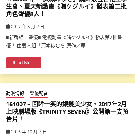
生會、夏天新動畫《賭ケグルイ》發表第二批
角色聲優8人！
2017 年 5 月 2 日
ccsx
■新番組．聲優■ 電視動畫《賭ケグルイ》發表第2批聲
優！ 由雙人組「河本ほむら 原作／原
Read More
動漫情報
聲優配音
161007 – 回眸一笑的銀髮美少女、2017年2月
上映劇場版《TRINITY SEVEN》公開第一支預
告片！
2016 年 10 月 7 日