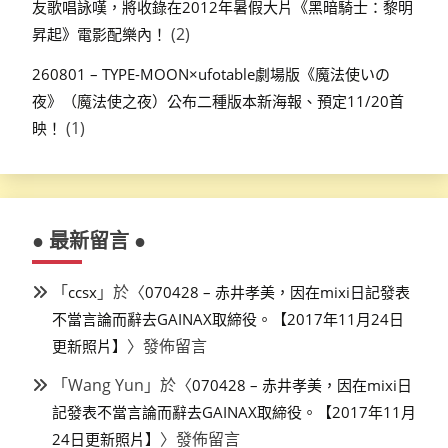
友歌唱詠嘆，將收錄在2012年暑假大片《黑暗騎士：黎明
(2)
昇起》電影配樂內！
260801 – TYPE-MOON×ufotable劇場版《魔法使いの
夜》（魔法使之夜）公布二種版本新海報、預定11/20首
(1)
映！
● 最新留言 ●
「
」於〈
ccsx
070428 – 赤井孝美，因在mixi日記發表
不當言論而辭去GAINAX取締役。【2017年11月24日
〉發佈留言
更新照片】
「
Wang Yun
」於〈
070428 – 赤井孝美，因在mixi日
記發表不當言論而辭去GAINAX取締役。【2017年11月
〉發佈留言
24日更新照片】