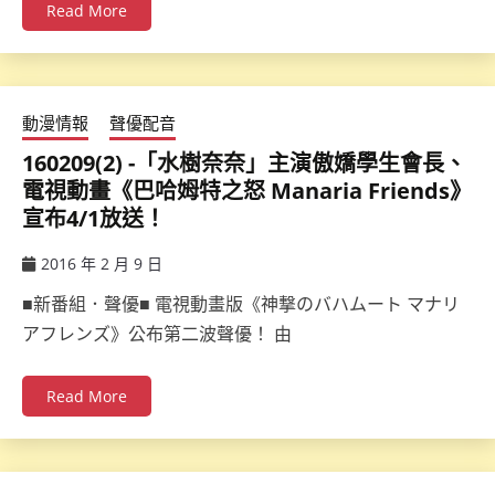
Read More
動漫情報
聲優配音
160209(2) -「水樹奈奈」主演傲嬌學生會長、
電視動畫《巴哈姆特之怒 Manaria Friends》
宣布4/1放送！
2016 年 2 月 9 日
ccsx
■新番組．聲優■ 電視動畫版《神撃のバハムート マナリ
アフレンズ》公布第二波聲優！ 由
Read More