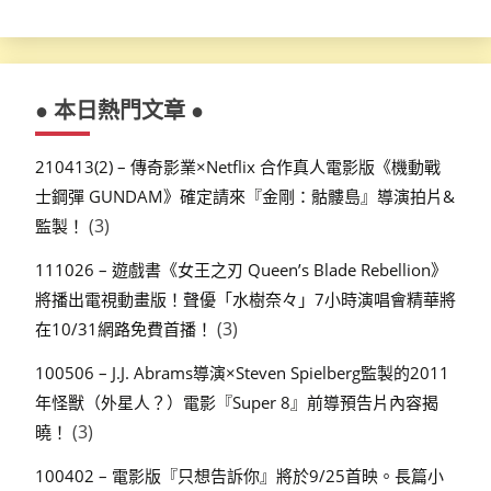
● 本日熱門文章 ●
210413(2) – 傳奇影業×Netflix 合作真人電影版《機動戰
士鋼彈 GUNDAM》確定請來『金剛：骷髏島』導演拍片&
(3)
監製！
111026 – 遊戲書《女王之刃 Queen’s Blade Rebellion》
將播出電視動畫版！聲優「水樹奈々」7小時演唱會精華將
(3)
在10/31網路免費首播！
100506 – J.J. Abrams導演×Steven Spielberg監製的2011
年怪獸（外星人？）電影『Super 8』前導預告片內容揭
(3)
曉！
100402 – 電影版『只想告訴你』將於9/25首映。長篇小