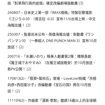
(3)
說『對某飛行員的追憶』確定改編劇場版動畫
260807 – 日本史上第一部『IMAX規格』特製巨獸電影
《ゴジラ-0.0》（哥吉拉 -0.0）宣布11/6台灣上映、中文
(2)
海報出爐！
250307 – 監督尚未公布，英雄海報出爐：新動畫《ワン
パンマン3》（一拳超人 ONE-PUNCH MAN 3）宣布10月
(2)
放送！
200716 -「水瀬いのり」睡美人動畫第2彈：嗜睡喜劇
《魔王城でおやすみ》（在魔王城說晚安）於10月放送、
(2)
新PV公開！
170813(2) -「翡翠×藍柱石」登場、LoveLive!拍檔「京極
尚彦×西田亜沙子」改編動畫《宝石の国》將在10月放
(2)
送！
111109(2) – 作曲家「漢斯·季默」邀請18歲以上的全球網