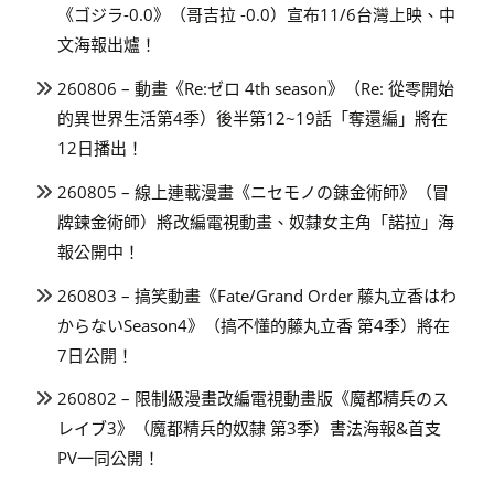
《ゴジラ-0.0》（哥吉拉 -0.0）宣布11/6台灣上映、中
文海報出爐！
260806 – 動畫《Re:ゼロ 4th season》（Re: 從零開始
的異世界生活第4季）後半第12~19話「奪還編」將在
12日播出！
260805 – 線上連載漫畫《ニセモノの錬金術師》（冒
牌鍊金術師）將改編電視動畫、奴隸女主角「諾拉」海
報公開中！
260803 – 搞笑動畫《Fate/Grand Order 藤丸立香はわ
からないSeason4》（搞不懂的藤丸立香 第4季）將在
7日公開！
260802 – 限制級漫畫改編電視動畫版《魔都精兵のス
レイブ3》（魔都精兵的奴隸 第3季）書法海報&首支
PV一同公開！