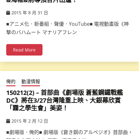
2015 年 8 月 31 日
ccsx
■アニメ化．新番組．聲優．YouTube■ 電視動畫版《神
撃のバハムート マナリアフレン
Read More
俺的
動漫情報
150212(2) – 首部曲《劇場版 蒼藍鋼鐵戰艦
DC》將在3/27台灣隆重上映、大銀幕欣賞
「霧之學生會」美姿！
2015 年 2 月 12 日
ccsx
■劇場版．俺的■ 劇場版《蒼き鋼のアルペジオ》首部曲，