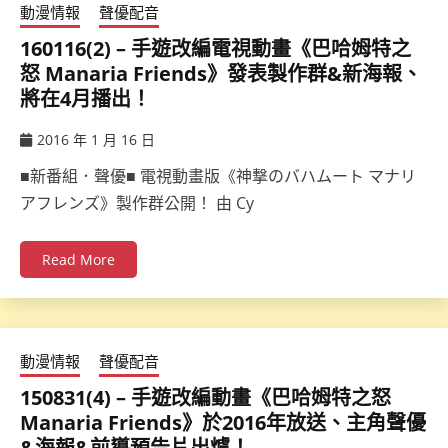
動漫情報
聲優配音
160116(2) – 手遊改編電視動畫《巴哈姆特之
怒 Manaria Friends》發表製作群&新海報、
將在4月播出！
2016 年 1 月 16 日
ccsx
■新番組．聲優■ 電視動畫版《神撃のバハムート マナリ
アフレンズ》製作群公開！ 由 Cy
Read More
動漫情報
聲優配音
150831(4) – 手遊改編動畫《巴哈姆特之怒
Manaria Friends》於2016年放送、主角聲優
&海報&前導預告片出爐！