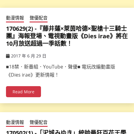
動漫情報
聲優配音
170629(2) -『藤井蓮×萊茵哈德×聖槍十三騎士
團』海報登場、電視動畫版《Dies irae》將在
10月放送超過一季話數！
2017 年 6 月 29 日
ccsx
■18禁．新番組．YouTube．聲優■ 電玩改編動畫版
《Dies irae》更新情報！
Read More
動漫情報
聲優配音
170502(1) -「沢城みゆき」統帥最狂百花王學