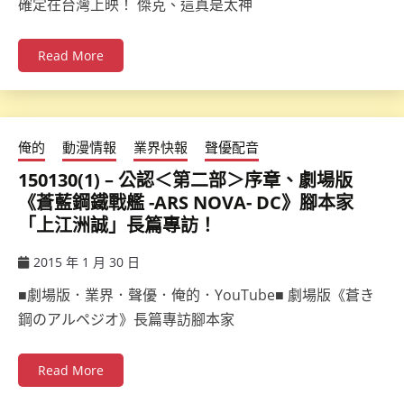
確定在台灣上映！ 傑克、這真是太神
Read More
俺的
動漫情報
業界快報
聲優配音
150130(1) – 公認＜第二部＞序章、劇場版
《蒼藍鋼鐵戰艦 -ARS NOVA- DC》腳本家
「上江洲誠」長篇專訪！
2015 年 1 月 30 日
ccsx
■劇場版．業界．聲優．俺的．YouTube■ 劇場版《蒼き
鋼のアルペジオ》長篇專訪腳本家
Read More