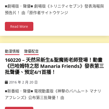
ccsx
■劇場版．聲優■ 劇場版《トリニティセブン》發表海報與
預告片！ 由「原作者サイトウケンジ
Read More
動漫情報
聲優配音
160220 – 天然呆新生&聖魔術老師登場！動畫
《巴哈姆特之怒 Manaria Friends》發表第三
批聲優、預定4/1首播！
2016 年 2 月 20 日
ccsx
■新番組．聲優■ 電視動畫版《神撃のバハムート マナリ
アフレンズ》公布第三批聲優！ 由