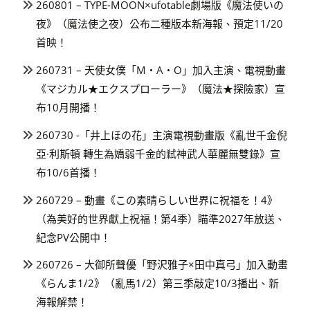
260801 – TYPE-MOON×ufotable劇場版《魔法使いの
夜》（魔法使之夜）公布二種版本新海報、預定11/20
首映！
260731 – 天使女僕「M・A・O」加入主演、電視動畫
《マジカル★エクスプローラー》（魔法★探險家）宣
布10月開播！
260730 -「井上ほの花」主演電視動畫版《亂世千金倪
亞·利斯頓 轉生為嬌弱千金的弒神武人華麗無雙錄》宣
布10/6首播！
260729 – 動畫《この素晴らしい世界に祝福を！4》
（為美好的世界獻上祝福！第4季）瞄準2027年放送、
紀念PV公開中！
260726 – 大御所聲優「野沢雅子×田中真弓」加入動畫
《らんま1/2》（亂馬1/2）第三季敲定10/3播出、新
海報解禁！