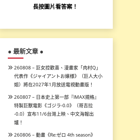
長按圖片看答案！
● 最新文章 ●
260808 – 巨女控歡喜、漫畫家「肉村Q」
代表作《ジャイアントお嬢様》（巨人大小
姐）將在2027年1月放送電視動畫版！
260807 – 日本史上第一部『IMAX規格』
特製巨獸電影《ゴジラ-0.0》（哥吉拉
-0.0）宣布11/6台灣上映、中文海報出
爐！
260806 – 動畫《Re:ゼロ 4th season》