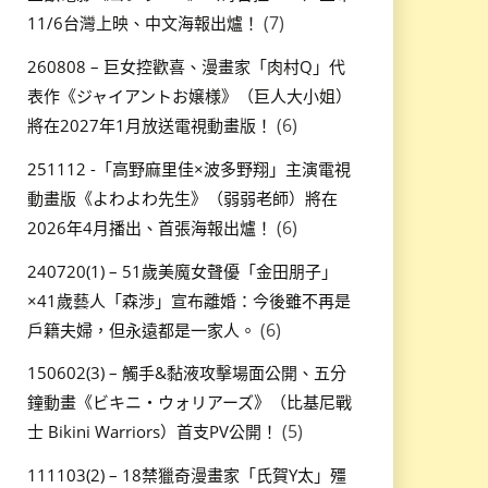
(7)
11/6台灣上映、中文海報出爐！
260808 – 巨女控歡喜、漫畫家「肉村Q」代
表作《ジャイアントお嬢様》（巨人大小姐）
(6)
將在2027年1月放送電視動畫版！
251112 -「高野麻里佳×波多野翔」主演電視
動畫版《よわよわ先生》（弱弱老師）將在
(6)
2026年4月播出、首張海報出爐！
240720(1) – 51歲美魔女聲優「金田朋子」
×41歲藝人「森渉」宣布離婚：今後雖不再是
(6)
戶籍夫婦，但永遠都是一家人。
150602(3) – 觸手&黏液攻擊場面公開、五分
鐘動畫《ビキニ・ウォリアーズ》（比基尼戰
(5)
士 Bikini Warriors）首支PV公開！
111103(2) – 18禁獵奇漫畫家「氏賀Y太」殭