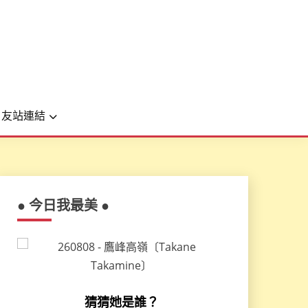
友站連結
● 今日我最美 ●
猜猜她是誰？