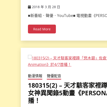
2018 年 3 月 28 日
ccsx
■新番組．聲優．YouTube■ 電視動畫《PER
Read More
動漫情報
聲優配音
180315(2) – 天才駭
女神異聞錄5動畫《PERSONA5 
播！