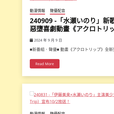
動漫情報
聲優配音
240909 -「水瀬いのり」
惡墮喜劇動畫《アクロトリップ》
2024 年 9 月 9 日
ccsx
■新番組．聲優■ 動畫《アクロトリップ》全新預
Read More
動漫情報
聲優配音