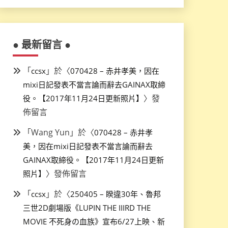
● 最新留言 ●
「
」於〈
ccsx
070428 – 赤井孝美，因在
mixi日記發表不當言論而辭去GAINAX取締
〉發
役。【2017年11月24日更新照片】
佈留言
「
Wang Yun
」於〈
070428 – 赤井孝
美，因在mixi日記發表不當言論而辭去
GAINAX取締役。【2017年11月24日更新
〉發佈留言
照片】
「
」於〈
ccsx
250405 – 睽違30年、魯邦
三世2D劇場版《LUPIN THE IIIRD THE
MOVIE 不死身の血族》宣布6/27上映、新