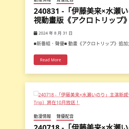
240831 -「伊藤美来×
視動畫版《アクロトリップ》（A
2024 年 8 月 31 日
ccsx
■新番組．聲優■ 動畫《アクロトリップ》追加大
Read More
動漫情報
聲優配音
240718 -「伊藤美来×