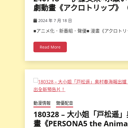
劇動畫《アクロトリップ》（Ac
2024 年 7 月 18 日
ccsx
■アニメ化．新番組．聲優■ 漫畫《アクロトリ
Read More
動漫情報
聲優配音
180328 – 大小姐「戸松
畫《PERSONA5 the An