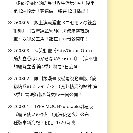
（Re: 從零開始的異世界生活第4季）後半
第12~19話「奪還編」將在12日播出！
260805 – 線上連載漫畫《ニセモノの錬金
術師》（冒牌鍊金術師）將改編電視動
畫、奴隸女主角「諾拉」海報公開中！
260803 – 搞笑動畫《Fate/Grand Order
藤丸立香はわからないSeason4》（搞不懂
的藤丸立香 第4季）將在7日公開！
260802 – 限制級漫畫改編電視動畫版《魔
都精兵のスレイブ3》（魔都精兵的奴隸 第
3季）書法海報&首支PV一同公開！
260801 – TYPE-MOON×ufotable劇場版
《魔法使いの夜》（魔法使之夜）公布二
種版本新海報、預定11/20首映！