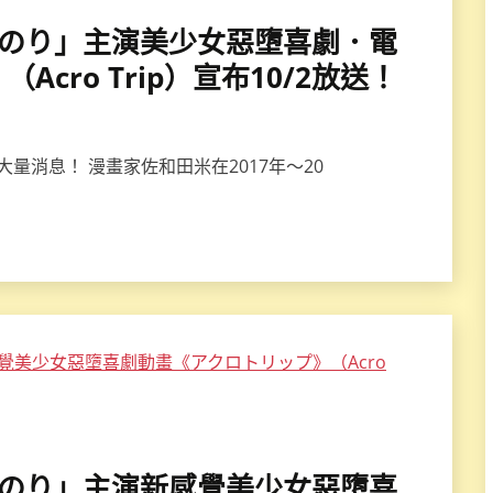
水瀬いのり」主演美少女惡墮喜劇．電
cro Trip）宣布10/2放送！
量消息！ 漫畫家佐和田米在2017年～20
水瀬いのり」主演新感覺美少女惡墮喜