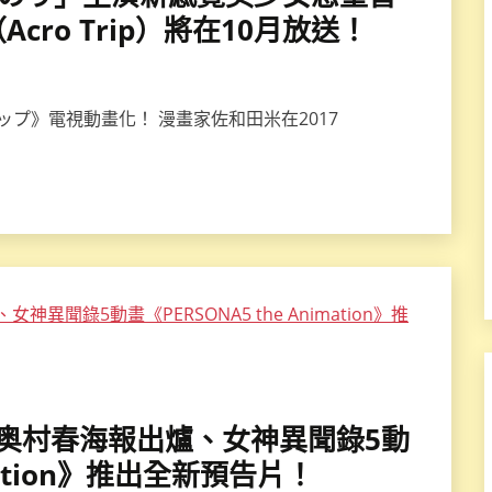
ro Trip）將在10月放送！
ップ》電視動畫化！ 漫畫家佐和田米在2017
遥」奥村春海報出爐、女神異聞錄5動
imation》推出全新預告片！