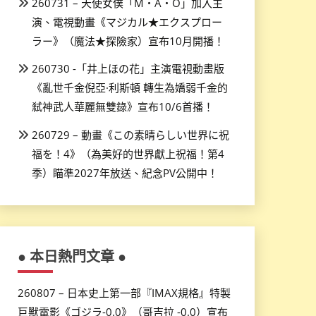
260731 – 天使女僕「M・A・O」加入主
演、電視動畫《マジカル★エクスプロー
ラー》（魔法★探險家）宣布10月開播！
260730 -「井上ほの花」主演電視動畫版
《亂世千金倪亞·利斯頓 轉生為嬌弱千金的
弒神武人華麗無雙錄》宣布10/6首播！
260729 – 動畫《この素晴らしい世界に祝
福を！4》（為美好的世界獻上祝福！第4
季）瞄準2027年放送、紀念PV公開中！
● 本日熱門文章 ●
260807 – 日本史上第一部『IMAX規格』特製
巨獸電影《ゴジラ-0.0》（哥吉拉 -0.0）宣布