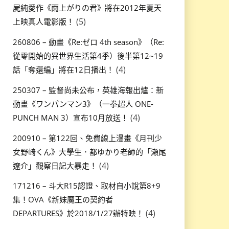
屍純愛作《雨上がりの君》將在2012年夏天
(5)
上映真人電影版！
260806 – 動畫《Re:ゼロ 4th season》（Re:
從零開始的異世界生活第4季）後半第12~19
(4)
話「奪還編」將在12日播出！
250307 – 監督尚未公布，英雄海報出爐：新
動畫《ワンパンマン3》（一拳超人 ONE-
(4)
PUNCH MAN 3）宣布10月放送！
200910 – 第122回、免費線上漫畫《月刊少
女野崎くん》大學生．都ゆかり老師的「瀬尾
(4)
遼介」觀察日記大暴走！
171216 – 斗大R15認證、取材自小說第8+9
集！OVA《新妹魔王の契約者
(4)
DEPARTURES》於2018/1/27辦特映！